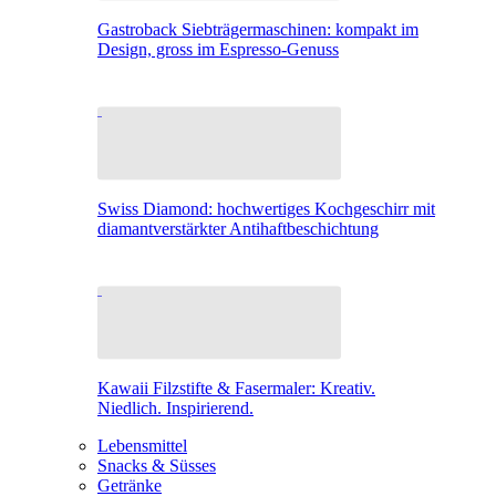
Gastroback Siebträgermaschinen: kompakt im
Design, gross im Espresso-Genuss
Swiss Diamond: hochwertiges Kochgeschirr mit
diamantverstärkter Antihaftbeschichtung
Kawaii Filzstifte & Fasermaler: Kreativ.
Niedlich. Inspirierend.
Lebensmittel
Snacks & Süsses
Getränke