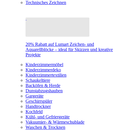
Technisches Zeichnen
20% Rabatt auf Lumart Zeichen- und
Aquarellblöcke – ideal für Skizzen und kreative
Projekte
Kinderzimmermöbel
Kinderzimmerdeko
Kinderzimmertextilien
Schaukeltiere
Backöfen & Herde
Dunstabzugshauben
Gargeräte
Geschirrspüler
Handtrockner
Kochfeld
Kühl- und Gefriergeräte
Vakuumier- & Wärmeschublade
Waschen & Trocknen