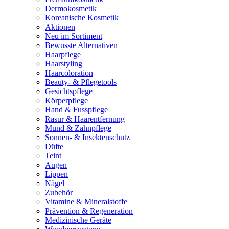
Dermokosmetik
Koreanische Kosmetik
Aktionen
Neu im Sortiment
Bewusste Alternativen
Haarpflege
Haarstyling
Haarcoloration
Beauty- & Pflegetools
Gesichtspflege
Körperpflege
Hand & Fusspflege
Rasur & Haarentfernung
Mund & Zahnpflege
Sonnen- & Insektenschutz
Düfte
Teint
Augen
Lippen
Nägel
Zubehör
Vitamine & Mineralstoffe
Prävention & Regeneration
Medizinische Geräte