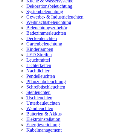
Küche & Wassersysteme
Dekorationsbeleuchtung
Systembeleuchtung
Gewerbe- & Industrieleuchten
Weihnachtsbeleuchtung
Beleuchtungszubehör
Badezimmerleuchten
Deckenleuchten
Gartenbeleuchtung
Kinderlampen
LED Streifen
Leuchtmittel
Lichterketten
Nachtlichter
Pendelleuchten
Pflanzenbeleuchtung
Schreibtischleuchten
Stehleuchten
Tischleuchten
Unterbauleuchten
Wandleuchten
Batterien & Akkus
Elektroinstallation
Energieverteilung
Kabelmanagement