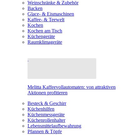
Weinschränke & Zubehör
Backen
Glace- & Eismaschinen
Kaffee- & Teewelt
Kochen
Kochen am Tisch
Küchengeräte
Raumklimageräte
Melitta Kaffeevollautomaten: von attraktiven
Aktionen profitieren
Besteck & Geschirr
Küchenhilfen
Küchenmessgeräte
Küchenrollenhalter
Lebensmittelaufbewahrung
Pfannen & Töpfe