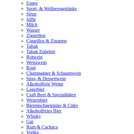
Eistee
Sport- & Wellnessgetränke
Sirup
Säfte
Milch
Wasser
Zigaretten
Cigarillos & Zigarren
Tabak
Tabak Zubehör
Rotwein
Weisswein
Rosé
Champagner & Schaumwein
Süss- & Dessertwein
Alkoholfreie Weine
Lagerbier
Craft Beer & Spezialitäten
Weizenbier
Biermischgetränke & Cider
Alkoholfreies Bier
Whisky
Gin
Rum & Cachaça
Vodka