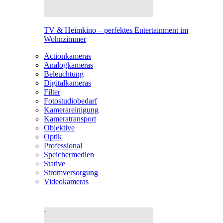
TV & Heimkino – perfektes Entertainment im
Wohnzimmer
Actionkameras
Analogkameras
Beleuchtung
Digitalkameras
Filter
Fotostudiobedarf
Kamerareinigung
Kameratransport
Objektive
Optik
Professional
Speichermedien
Stative
Stromversorgung
Videokameras