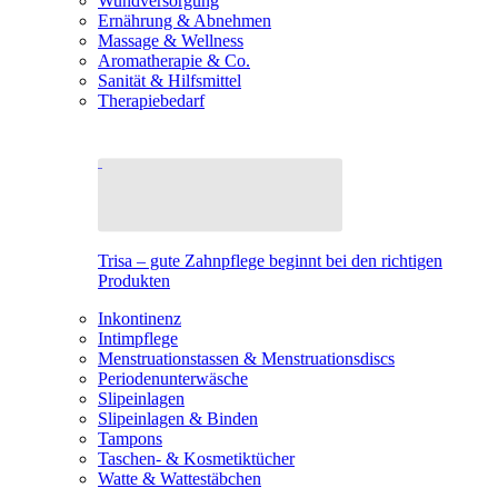
Wundversorgung
Ernährung & Abnehmen
Massage & Wellness
Aromatherapie & Co.
Sanität & Hilfsmittel
Therapiebedarf
Trisa – gute Zahnpflege beginnt bei den richtigen
Produkten
Inkontinenz
Intimpflege
Menstruationstassen & Menstruationsdiscs
Periodenunterwäsche
Slipeinlagen
Slipeinlagen & Binden
Tampons
Taschen- & Kosmetiktücher
Watte & Wattestäbchen