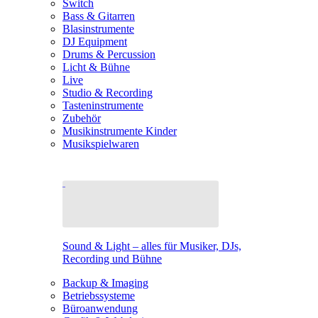
Switch
Bass & Gitarren
Blasinstrumente
DJ Equipment
Drums & Percussion
Licht & Bühne
Live
Studio & Recording
Tasteninstrumente
Zubehör
Musikinstrumente Kinder
Musikspielwaren
Sound & Light – alles für Musiker, DJs,
Recording und Bühne
Backup & Imaging
Betriebssysteme
Büroanwendung