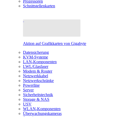
Prozessoren
Schnittstellenkarten
Aktion auf Grafikkarten von Gigabyte
Datensicherung
KVM-Systeme
LAN-Komponenten
LWL/Glasfaser
Modem & Router
Netzwerkkabel
Netzwerkschränke
Powerline
Server
Sicherheitstechnik
Storage & NAS
USV
WLAN-Komponenten
Überwachungskameras