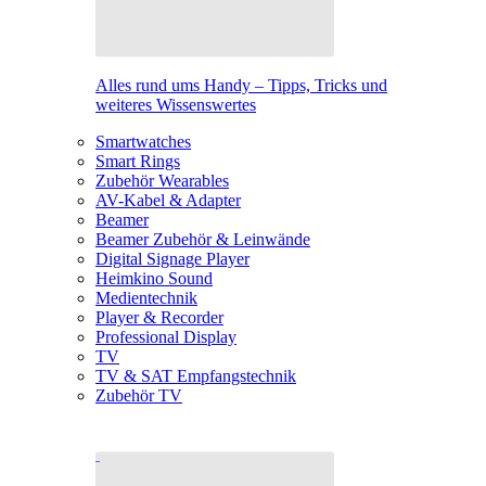
Alles rund ums Handy – Tipps, Tricks und
weiteres Wissenswertes
Smartwatches
Smart Rings
Zubehör Wearables
AV-Kabel & Adapter
Beamer
Beamer Zubehör & Leinwände
Digital Signage Player
Heimkino Sound
Medientechnik
Player & Recorder
Professional Display
TV
TV & SAT Empfangstechnik
Zubehör TV