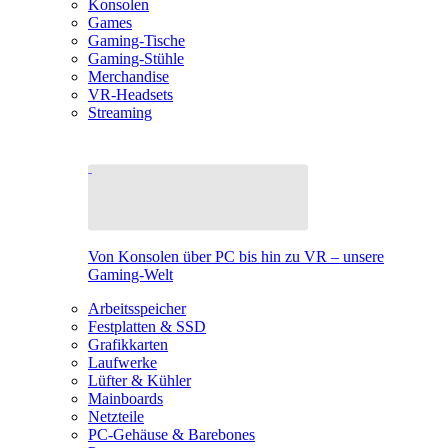
Konsolen
Games
Gaming-Tische
Gaming-Stühle
Merchandise
VR-Headsets
Streaming
Von Konsolen über PC bis hin zu VR – unsere
Gaming-Welt
Arbeitsspeicher
Festplatten & SSD
Grafikkarten
Laufwerke
Lüfter & Kühler
Mainboards
Netzteile
PC-Gehäuse & Barebones