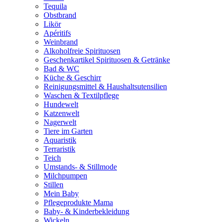
Tequila
Obstbrand
Likör
Apéritifs
Weinbrand
Alkoholfreie Spirituosen
Geschenkartikel Spirituosen & Getränke
Bad & WC
Küche & Geschirr
Reinigungsmittel & Haushaltsutensilien
Waschen & Textilpflege
Hundewelt
Katzenwelt
Nagerwelt
Tiere im Garten
Aquaristik
Terraristik
Teich
Umstands- & Stillmode
Milchpumpen
Stillen
Mein Baby
Pflegeprodukte Mama
Baby- & Kinderbekleidung
Wickeln