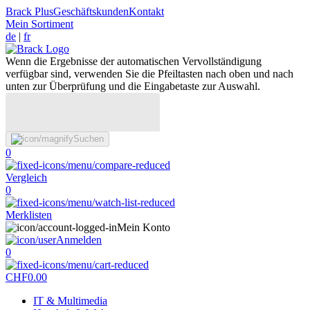
Brack Plus
Geschäftskunden
Kontakt
Mein Sortiment
de
|
fr
Wenn die Ergebnisse der automatischen Vervollständigung
verfügbar sind, verwenden Sie die Pfeiltasten nach oben und nach
unten zur Überprüfung und die Eingabetaste zur Auswahl.
Suchen
0
Vergleich
0
Merklisten
Mein Konto
Anmelden
0
CHF
0.00
IT & Multimedia