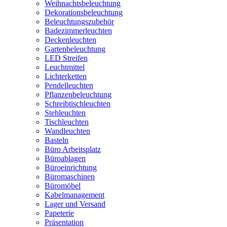
Weihnachtsbeleuchtung
Dekorationsbeleuchtung
Beleuchtungszubehör
Badezimmerleuchten
Deckenleuchten
Gartenbeleuchtung
LED Streifen
Leuchtmittel
Lichterketten
Pendelleuchten
Pflanzenbeleuchtung
Schreibtischleuchten
Stehleuchten
Tischleuchten
Wandleuchten
Basteln
Büro Arbeitsplatz
Büroablagen
Büroeinrichtung
Büromaschinen
Büromöbel
Kabelmanagement
Lager und Versand
Papeterie
Präsentation