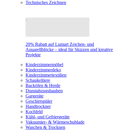
Technisches Zeichnen
20% Rabatt auf Lumart Zeichen- und
Aquarellblöcke – ideal für Skizzen und kreative
Projekte
Kinderzimmermöbel
Kinderzimmerdeko
Kinderzimmertextilien
Schaukeltiere
Backöfen & Herde
Dunstabzugshauben
Gargeräte
Geschirrspüler
Handtrockner
Kochfeld
Kühl- und Gefriergeräte
Vakuumier- & Wärmeschublade
Waschen & Trocknen