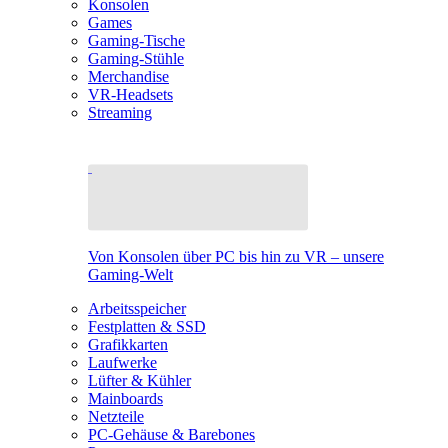
Konsolen
Games
Gaming-Tische
Gaming-Stühle
Merchandise
VR-Headsets
Streaming
Von Konsolen über PC bis hin zu VR – unsere
Gaming-Welt
Arbeitsspeicher
Festplatten & SSD
Grafikkarten
Laufwerke
Lüfter & Kühler
Mainboards
Netzteile
PC-Gehäuse & Barebones