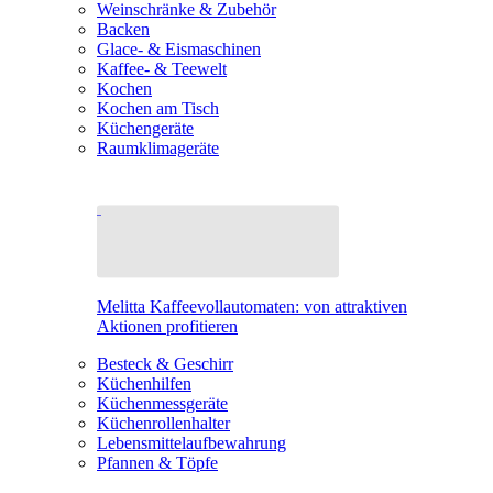
Weinschränke & Zubehör
Backen
Glace- & Eismaschinen
Kaffee- & Teewelt
Kochen
Kochen am Tisch
Küchengeräte
Raumklimageräte
Melitta Kaffeevollautomaten: von attraktiven
Aktionen profitieren
Besteck & Geschirr
Küchenhilfen
Küchenmessgeräte
Küchenrollenhalter
Lebensmittelaufbewahrung
Pfannen & Töpfe