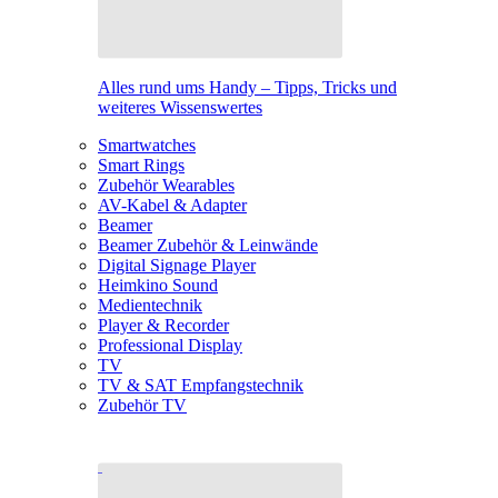
Alles rund ums Handy – Tipps, Tricks und
weiteres Wissenswertes
Smartwatches
Smart Rings
Zubehör Wearables
AV-Kabel & Adapter
Beamer
Beamer Zubehör & Leinwände
Digital Signage Player
Heimkino Sound
Medientechnik
Player & Recorder
Professional Display
TV
TV & SAT Empfangstechnik
Zubehör TV