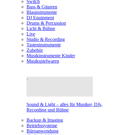
Switch
Bass & Gitarren
Blasinstrumente
DJ Equipment
Drums & Percussion
Licht & Bühne
Live
Studio & Recording
Tasteninstrumente
Zubehör
Musikinstrumente Kinder
Musikspielwaren
Sound & Light – alles für Musiker, DJs,
Recording und Bühne
Backup & Imaging
Betriebssysteme
Büroanwendung