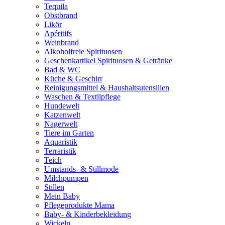
Tequila
Obstbrand
Likör
Apéritifs
Weinbrand
Alkoholfreie Spirituosen
Geschenkartikel Spirituosen & Getränke
Bad & WC
Küche & Geschirr
Reinigungsmittel & Haushaltsutensilien
Waschen & Textilpflege
Hundewelt
Katzenwelt
Nagerwelt
Tiere im Garten
Aquaristik
Terraristik
Teich
Umstands- & Stillmode
Milchpumpen
Stillen
Mein Baby
Pflegeprodukte Mama
Baby- & Kinderbekleidung
Wickeln