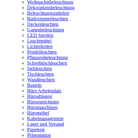
Weihnachtsbeleuchtung
Dekorationsbeleuchtung
Beleuchtungszubehör
Badezimmerleuchten
Deckenleuchten
Gartenbeleuchtung
LED Streifen
Leuchtmittel
Lichterketten
Pendelleuchten
Pflanzenbeleuchtung
Schreibtischleuchten
Stehleuchten
Tischleuchten
Wandleuchten
Basteln
Büro Arbeitsplatz
Büroablagen
Büroeinrichtung
Büromaschinen
Büromöbel
Kabelmanagement
Lager und Versand
Papeterie
Präsentation