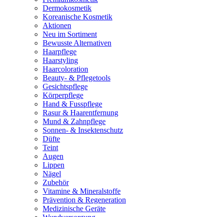
Dermokosmetik
Koreanische Kosmetik
Aktionen
Neu im Sortiment
Bewusste Alternativen
Haarpflege
Haarstyling
Haarcoloration
Beauty- & Pflegetools
Gesichtspflege
Körperpflege
Hand & Fusspflege
Rasur & Haarentfernung
Mund & Zahnpflege
Sonnen- & Insektenschutz
Düfte
Teint
Augen
Lippen
Nägel
Zubehör
Vitamine & Mineralstoffe
Prävention & Regeneration
Medizinische Geräte