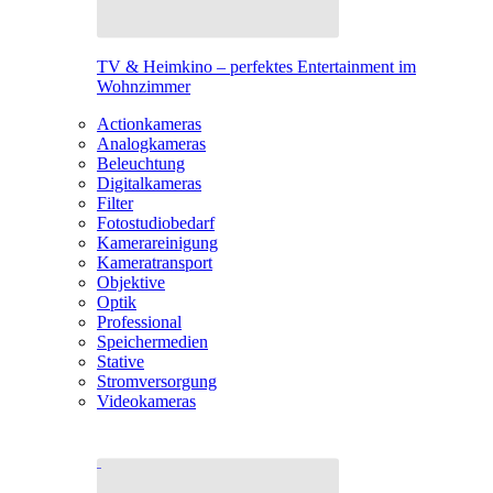
TV & Heimkino – perfektes Entertainment im
Wohnzimmer
Actionkameras
Analogkameras
Beleuchtung
Digitalkameras
Filter
Fotostudiobedarf
Kamerareinigung
Kameratransport
Objektive
Optik
Professional
Speichermedien
Stative
Stromversorgung
Videokameras