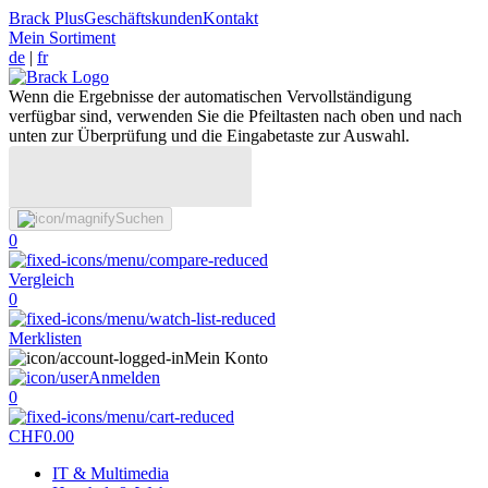
Brack Plus
Geschäftskunden
Kontakt
Mein Sortiment
de
|
fr
Wenn die Ergebnisse der automatischen Vervollständigung
verfügbar sind, verwenden Sie die Pfeiltasten nach oben und nach
unten zur Überprüfung und die Eingabetaste zur Auswahl.
Suchen
0
Vergleich
0
Merklisten
Mein Konto
Anmelden
0
CHF
0.00
IT & Multimedia