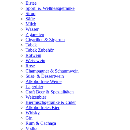
Eistee
Sport- & Wellnessgetränke
Sirup
Säfte
Milch
Wasser
Zigaretten
Cigarillos & Zigarren
Tabak
Tabak Zubehör
Rotwein
Weisswein
Rosé
Champagner & Schaumwein
Süss- & Dessertwein
Alkoholfreie Weine
Lagerbier
Craft Beer & Spezialitäten
Weizenbier
Biermischgetränke & Cider
Alkoholfreies Bier
Whisky
Gin
Rum & Cachaça
Vodka