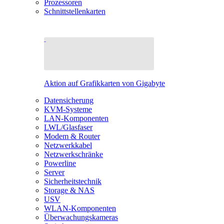
Prozessoren
Schnittstellenkarten
Aktion auf Grafikkarten von Gigabyte
Datensicherung
KVM-Systeme
LAN-Komponenten
LWL/Glasfaser
Modem & Router
Netzwerkkabel
Netzwerkschränke
Powerline
Server
Sicherheitstechnik
Storage & NAS
USV
WLAN-Komponenten
Überwachungskameras