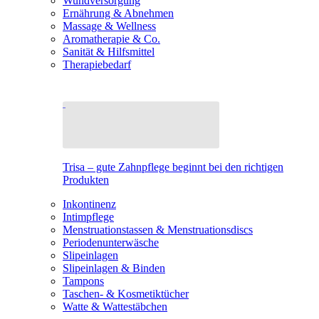
Wundversorgung
Ernährung & Abnehmen
Massage & Wellness
Aromatherapie & Co.
Sanität & Hilfsmittel
Therapiebedarf
Trisa – gute Zahnpflege beginnt bei den richtigen
Produkten
Inkontinenz
Intimpflege
Menstruationstassen & Menstruationsdiscs
Periodenunterwäsche
Slipeinlagen
Slipeinlagen & Binden
Tampons
Taschen- & Kosmetiktücher
Watte & Wattestäbchen