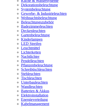
Küche & Wassersysteme
Dekorationsbeleuchtung
Systembeleuchtung
Gewerbe- & Industrieleuchten
Weihnachtsbeleuchtung
Beleuchtungszubehör
Badezimmerleuchten
Deckenleuchten
Gartenbeleuchtung
Kinderlampen
LED Streifen
Leuchtmittel
Lichterketten
Nachtlichter
Pendelleuchten
Pflanzenbeleuchtung
Schreibtischleuchten
Stehleuchten
Tischleuchten
Unterbauleuchten
Wandleuchten
Batterien & Akkus
Elektroinstallation
Energieverteilung
Kabelmanagement