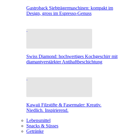
Gastroback Siebträgermaschinen: kompakt im
Design, gross im Espresso-Genuss
Swiss Diamond: hochwertiges Kochgeschirr mit
diamantverstärkter Antihaftbeschichtung
Kawaii Filzstifte & Fasermaler: Kreativ.
Niedlich. Inspirierend.
Lebensmittel
Snacks & Süsses
Getränke