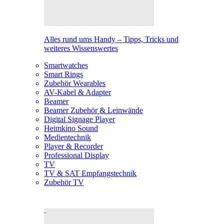
Alles rund ums Handy – Tipps, Tricks und
weiteres Wissenswertes
Smartwatches
Smart Rings
Zubehör Wearables
AV-Kabel & Adapter
Beamer
Beamer Zubehör & Leinwände
Digital Signage Player
Heimkino Sound
Medientechnik
Player & Recorder
Professional Display
TV
TV & SAT Empfangstechnik
Zubehör TV