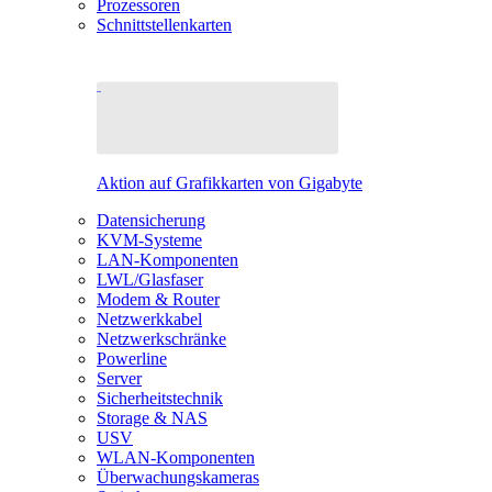
Prozessoren
Schnittstellenkarten
Aktion auf Grafikkarten von Gigabyte
Datensicherung
KVM-Systeme
LAN-Komponenten
LWL/Glasfaser
Modem & Router
Netzwerkkabel
Netzwerkschränke
Powerline
Server
Sicherheitstechnik
Storage & NAS
USV
WLAN-Komponenten
Überwachungskameras