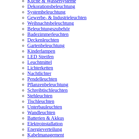
Küche & Wassersysteme
Dekorationsbeleuchtung
Systembeleuchtung
Gewerbe- & Industrieleuchten
Weihnachtsbeleuchtung
Beleuchtungszubehör
Badezimmerleuchten
Deckenleuchten
Gartenbeleuchtung
Kinderlampen
LED Streifen
Leuchtmittel
Lichterketten
Nachtlichter
Pendelleuchten
Pflanzenbeleuchtung
Schreibtischleuchten
Stehleuchten
Tischleuchten
Unterbauleuchten
Wandleuchten
Batterien & Akkus
Elektroinstallation
Energieverteilung
Kabelmanagement