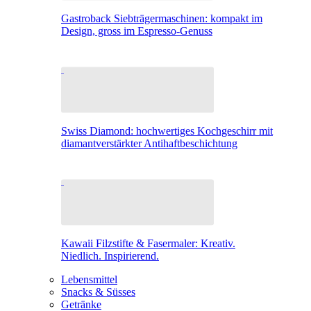
Gastroback Siebträgermaschinen: kompakt im
Design, gross im Espresso-Genuss
Swiss Diamond: hochwertiges Kochgeschirr mit
diamantverstärkter Antihaftbeschichtung
Kawaii Filzstifte & Fasermaler: Kreativ.
Niedlich. Inspirierend.
Lebensmittel
Snacks & Süsses
Getränke