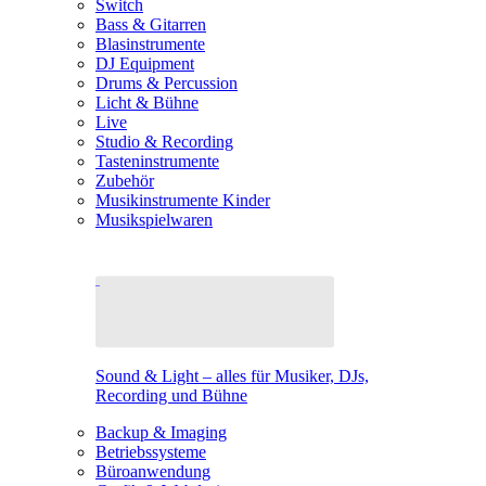
Switch
Bass & Gitarren
Blasinstrumente
DJ Equipment
Drums & Percussion
Licht & Bühne
Live
Studio & Recording
Tasteninstrumente
Zubehör
Musikinstrumente Kinder
Musikspielwaren
Sound & Light – alles für Musiker, DJs,
Recording und Bühne
Backup & Imaging
Betriebssysteme
Büroanwendung