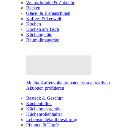
Weinschränke & Zubehör
Backen
Glace- & Eismaschinen
Kaffee- & Teewelt
Kochen
Kochen am Tisch
Küchengeräte
Raumklimageräte
Melitta Kaffeevollautomaten: von attraktiven
Aktionen profitieren
Besteck & Geschirr
Küchenhilfen
Küchenmessgeräte
Küchenrollenhalter
Lebensmittelaufbewahrung
Pfannen & Töpfe