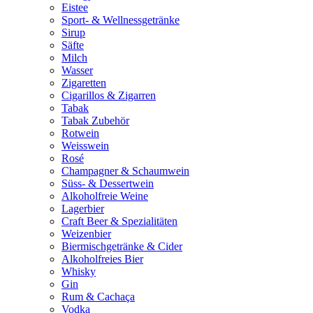
Eistee
Sport- & Wellnessgetränke
Sirup
Säfte
Milch
Wasser
Zigaretten
Cigarillos & Zigarren
Tabak
Tabak Zubehör
Rotwein
Weisswein
Rosé
Champagner & Schaumwein
Süss- & Dessertwein
Alkoholfreie Weine
Lagerbier
Craft Beer & Spezialitäten
Weizenbier
Biermischgetränke & Cider
Alkoholfreies Bier
Whisky
Gin
Rum & Cachaça
Vodka