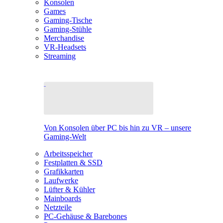
Konsolen
Games
Gaming-Tische
Gaming-Stühle
Merchandise
VR-Headsets
Streaming
Von Konsolen über PC bis hin zu VR – unsere
Gaming-Welt
Arbeitsspeicher
Festplatten & SSD
Grafikkarten
Laufwerke
Lüfter & Kühler
Mainboards
Netzteile
PC-Gehäuse & Barebones