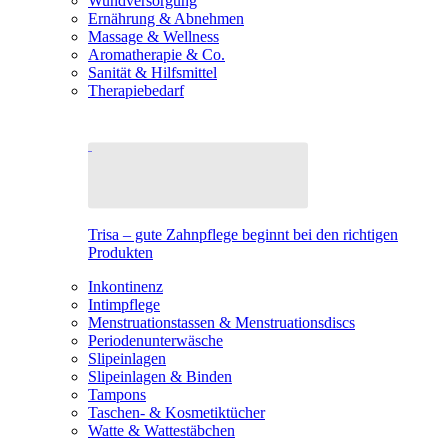
Wundversorgung
Ernährung & Abnehmen
Massage & Wellness
Aromatherapie & Co.
Sanität & Hilfsmittel
Therapiebedarf
Trisa – gute Zahnpflege beginnt bei den richtigen
Produkten
Inkontinenz
Intimpflege
Menstruationstassen & Menstruationsdiscs
Periodenunterwäsche
Slipeinlagen
Slipeinlagen & Binden
Tampons
Taschen- & Kosmetiktücher
Watte & Wattestäbchen