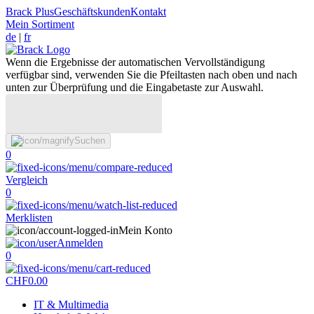
Brack Plus
Geschäftskunden
Kontakt
Mein Sortiment
de
|
fr
Wenn die Ergebnisse der automatischen Vervollständigung
verfügbar sind, verwenden Sie die Pfeiltasten nach oben und nach
unten zur Überprüfung und die Eingabetaste zur Auswahl.
Suchen
0
Vergleich
0
Merklisten
Mein Konto
Anmelden
0
CHF
0.00
IT & Multimedia