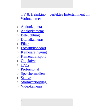
TV & Heimkino – perfektes Entertainment im
Wohnzimmer
Actionkameras
Analogkameras
Beleuchtung
Digitalkameras
Filter
Fotostudiobedarf
Kamerareinigung
Kameratransport
Objektive
Optik
Professional
Speichermedien
Stative
Stromversorgung
Videokameras