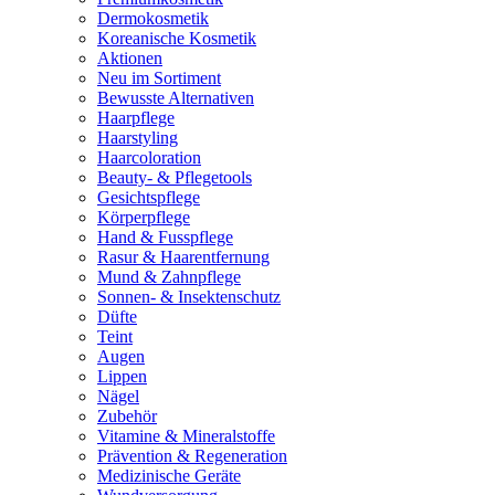
Dermokosmetik
Koreanische Kosmetik
Aktionen
Neu im Sortiment
Bewusste Alternativen
Haarpflege
Haarstyling
Haarcoloration
Beauty- & Pflegetools
Gesichtspflege
Körperpflege
Hand & Fusspflege
Rasur & Haarentfernung
Mund & Zahnpflege
Sonnen- & Insektenschutz
Düfte
Teint
Augen
Lippen
Nägel
Zubehör
Vitamine & Mineralstoffe
Prävention & Regeneration
Medizinische Geräte