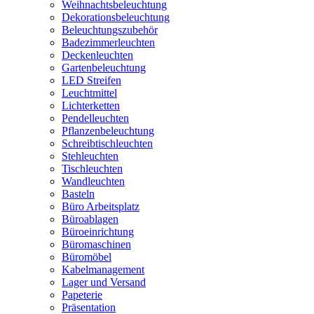
Weihnachtsbeleuchtung
Dekorationsbeleuchtung
Beleuchtungszubehör
Badezimmerleuchten
Deckenleuchten
Gartenbeleuchtung
LED Streifen
Leuchtmittel
Lichterketten
Pendelleuchten
Pflanzenbeleuchtung
Schreibtischleuchten
Stehleuchten
Tischleuchten
Wandleuchten
Basteln
Büro Arbeitsplatz
Büroablagen
Büroeinrichtung
Büromaschinen
Büromöbel
Kabelmanagement
Lager und Versand
Papeterie
Präsentation