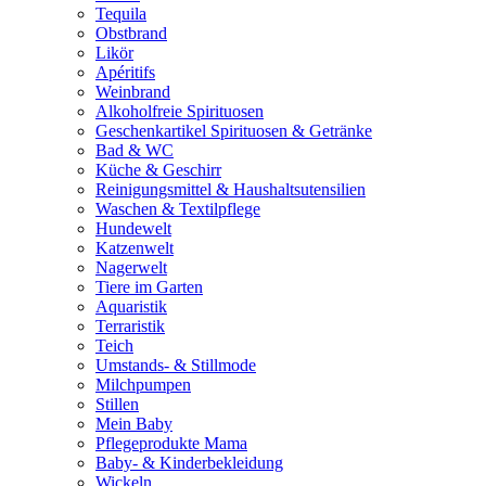
Tequila
Obstbrand
Likör
Apéritifs
Weinbrand
Alkoholfreie Spirituosen
Geschenkartikel Spirituosen & Getränke
Bad & WC
Küche & Geschirr
Reinigungsmittel & Haushaltsutensilien
Waschen & Textilpflege
Hundewelt
Katzenwelt
Nagerwelt
Tiere im Garten
Aquaristik
Terraristik
Teich
Umstands- & Stillmode
Milchpumpen
Stillen
Mein Baby
Pflegeprodukte Mama
Baby- & Kinderbekleidung
Wickeln