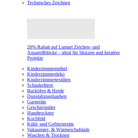
Technisches Zeichnen
20% Rabatt auf Lumart Zeichen- und
Aquarellblöcke – ideal für Skizzen und kreative
Projekte
Kinderzimmermöbel
Kinderzimmerdeko
Kinderzimmertextilien
Schaukeltiere
Backöfen & Herde
Dunstabzugshauben
Gargeräte
Geschirrspüler
Handtrockner
Kochfeld
Kühl- und Gefriergeräte
Vakuumier- & Wärmeschublade
Waschen & Trocknen