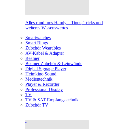
Alles rund ums Handy – Tipps, Tricks und
weiteres Wissenswertes
Smartwatches
Smart Rings
Zubehör Wearables
AV-Kabel & Adapter
Beamer
Beamer Zubehör & Leinwände
Digital Signage Player
Heimkino Sound
Medientechnik
Player & Recorder
Professional Display
TV
TV & SAT Empfangstechnik
Zubehör TV