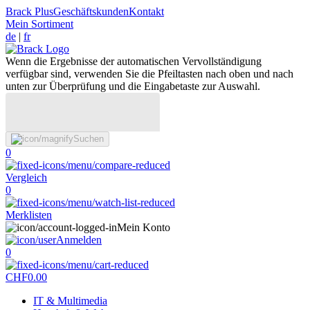
Brack Plus
Geschäftskunden
Kontakt
Mein Sortiment
de
|
fr
Wenn die Ergebnisse der automatischen Vervollständigung
verfügbar sind, verwenden Sie die Pfeiltasten nach oben und nach
unten zur Überprüfung und die Eingabetaste zur Auswahl.
Suchen
0
Vergleich
0
Merklisten
Mein Konto
Anmelden
0
CHF
0.00
IT & Multimedia