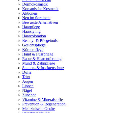
Dermokosmetik
Koreanische Kosmetik
Aktionen
Neu im Sortiment
Bewusste Alternativen
Haarpflege
Haarstyling
Haarcoloration
Beauty- & Pflegetools
Gesichtspflege
Körperpflege
Hand & Fusspflege
Rasur & Haarentfernung
Mund & Zahnpflege
Sonnen- & Insektenschutz
Düfte
Teint
Augen
Lippen
Nägel
Zubehör
Vitamine & Mineralstoffe
Prävention & Regeneration
Medizinische Geräte