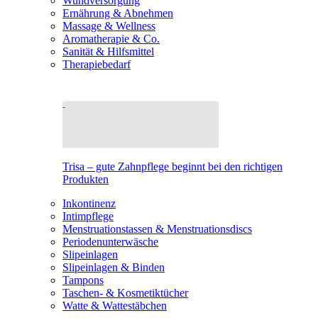
Wundversorgung
Ernährung & Abnehmen
Massage & Wellness
Aromatherapie & Co.
Sanität & Hilfsmittel
Therapiebedarf
Trisa – gute Zahnpflege beginnt bei den richtigen
Produkten
Inkontinenz
Intimpflege
Menstruationstassen & Menstruationsdiscs
Periodenunterwäsche
Slipeinlagen
Slipeinlagen & Binden
Tampons
Taschen- & Kosmetiktücher
Watte & Wattestäbchen