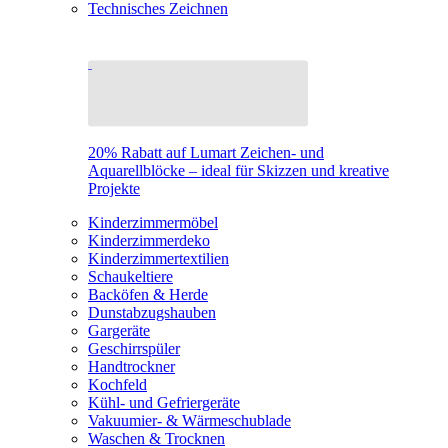
Technisches Zeichnen
20% Rabatt auf Lumart Zeichen- und
Aquarellblöcke – ideal für Skizzen und kreative
Projekte
Kinderzimmermöbel
Kinderzimmerdeko
Kinderzimmertextilien
Schaukeltiere
Backöfen & Herde
Dunstabzugshauben
Gargeräte
Geschirrspüler
Handtrockner
Kochfeld
Kühl- und Gefriergeräte
Vakuumier- & Wärmeschublade
Waschen & Trocknen