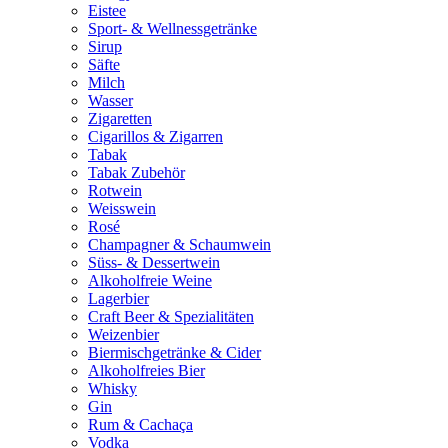
Eistee
Sport- & Wellnessgetränke
Sirup
Säfte
Milch
Wasser
Zigaretten
Cigarillos & Zigarren
Tabak
Tabak Zubehör
Rotwein
Weisswein
Rosé
Champagner & Schaumwein
Süss- & Dessertwein
Alkoholfreie Weine
Lagerbier
Craft Beer & Spezialitäten
Weizenbier
Biermischgetränke & Cider
Alkoholfreies Bier
Whisky
Gin
Rum & Cachaça
Vodka