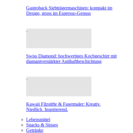
Gastroback Siebträgermaschinen: kompakt im
Design, gross im Espresso-Genuss
Swiss Diamond: hochwertiges Kochgeschirr mit
diamantverstärkter Antihaftbeschichtung
Kawaii Filzstifte & Fasermaler: Kreativ.
Niedlich. Inspirierend.
Lebensmittel
Snacks & Süsses
Getränke