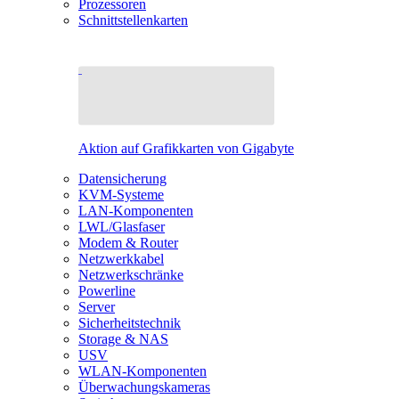
Prozessoren
Schnittstellenkarten
Aktion auf Grafikkarten von Gigabyte
Datensicherung
KVM-Systeme
LAN-Komponenten
LWL/Glasfaser
Modem & Router
Netzwerkkabel
Netzwerkschränke
Powerline
Server
Sicherheitstechnik
Storage & NAS
USV
WLAN-Komponenten
Überwachungskameras