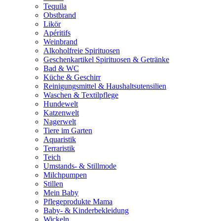
Tequila
Obstbrand
Likör
Apéritifs
Weinbrand
Alkoholfreie Spirituosen
Geschenkartikel Spirituosen & Getränke
Bad & WC
Küche & Geschirr
Reinigungsmittel & Haushaltsutensilien
Waschen & Textilpflege
Hundewelt
Katzenwelt
Nagerwelt
Tiere im Garten
Aquaristik
Terraristik
Teich
Umstands- & Stillmode
Milchpumpen
Stillen
Mein Baby
Pflegeprodukte Mama
Baby- & Kinderbekleidung
Wickeln