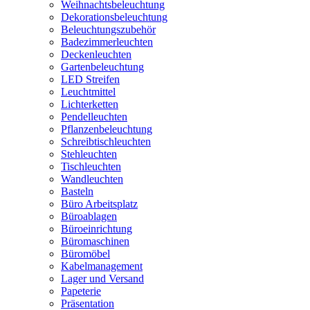
Weihnachtsbeleuchtung
Dekorationsbeleuchtung
Beleuchtungszubehör
Badezimmerleuchten
Deckenleuchten
Gartenbeleuchtung
LED Streifen
Leuchtmittel
Lichterketten
Pendelleuchten
Pflanzenbeleuchtung
Schreibtischleuchten
Stehleuchten
Tischleuchten
Wandleuchten
Basteln
Büro Arbeitsplatz
Büroablagen
Büroeinrichtung
Büromaschinen
Büromöbel
Kabelmanagement
Lager und Versand
Papeterie
Präsentation