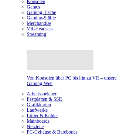
Konsolen
Games
Gaming-Tische
Gaming-Stühle
Merchandise
VR-Headsets
Streaming
Von Konsolen über PC bis hin zu VR – unsere
Gaming-Welt
Arbeitsspeicher
Festplatten & SSD
Grafikkarten
Laufwerke
Lüfter & Kühler
Mainboards
Netzteile
PC-Gehäuse & Barebones