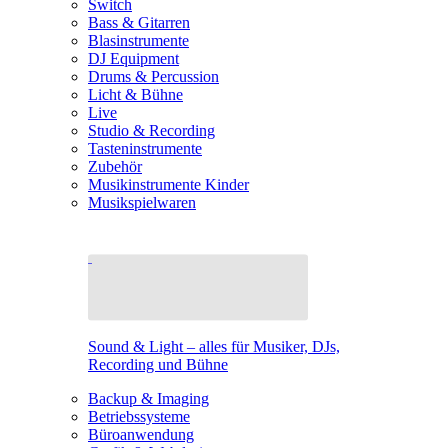
Switch
Bass & Gitarren
Blasinstrumente
DJ Equipment
Drums & Percussion
Licht & Bühne
Live
Studio & Recording
Tasteninstrumente
Zubehör
Musikinstrumente Kinder
Musikspielwaren
Sound & Light – alles für Musiker, DJs,
Recording und Bühne
Backup & Imaging
Betriebssysteme
Büroanwendung