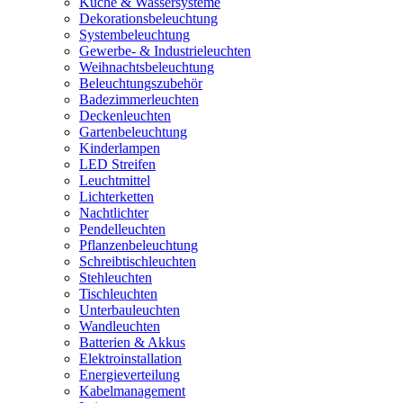
Küche & Wassersysteme
Dekorationsbeleuchtung
Systembeleuchtung
Gewerbe- & Industrieleuchten
Weihnachtsbeleuchtung
Beleuchtungszubehör
Badezimmerleuchten
Deckenleuchten
Gartenbeleuchtung
Kinderlampen
LED Streifen
Leuchtmittel
Lichterketten
Nachtlichter
Pendelleuchten
Pflanzenbeleuchtung
Schreibtischleuchten
Stehleuchten
Tischleuchten
Unterbauleuchten
Wandleuchten
Batterien & Akkus
Elektroinstallation
Energieverteilung
Kabelmanagement