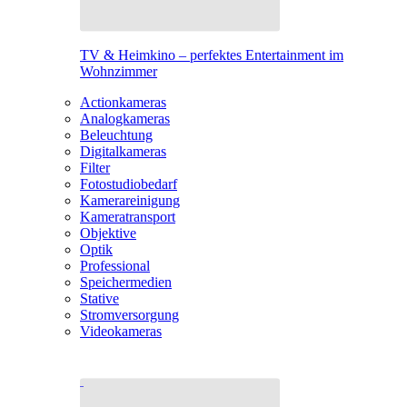
TV & Heimkino – perfektes Entertainment im
Wohnzimmer
Actionkameras
Analogkameras
Beleuchtung
Digitalkameras
Filter
Fotostudiobedarf
Kamerareinigung
Kameratransport
Objektive
Optik
Professional
Speichermedien
Stative
Stromversorgung
Videokameras