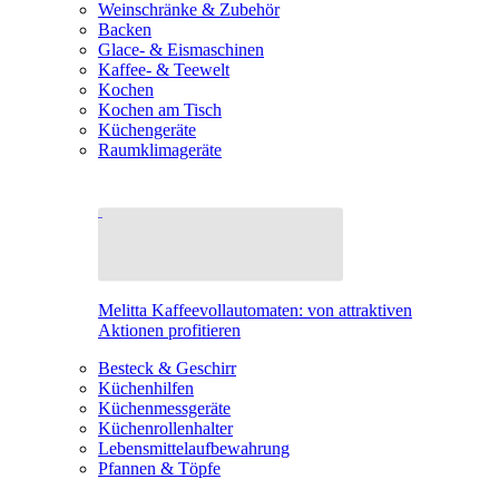
Weinschränke & Zubehör
Backen
Glace- & Eismaschinen
Kaffee- & Teewelt
Kochen
Kochen am Tisch
Küchengeräte
Raumklimageräte
Melitta Kaffeevollautomaten: von attraktiven
Aktionen profitieren
Besteck & Geschirr
Küchenhilfen
Küchenmessgeräte
Küchenrollenhalter
Lebensmittelaufbewahrung
Pfannen & Töpfe