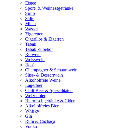
Eistee
Sport- & Wellnessgetränke
Sirup
Säfte
Milch
Wasser
Zigaretten
Cigarillos & Zigarren
Tabak
Tabak Zubehör
Rotwein
Weisswein
Rosé
Champagner & Schaumwein
Süss- & Dessertwein
Alkoholfreie Weine
Lagerbier
Craft Beer & Spezialitäten
Weizenbier
Biermischgetränke & Cider
Alkoholfreies Bier
Whisky
Gin
Rum & Cachaça
Vodka