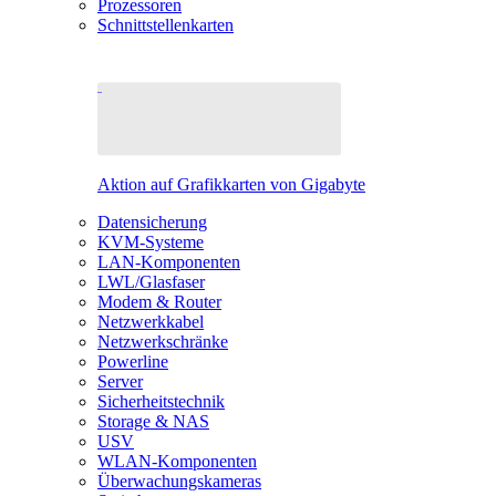
Prozessoren
Schnittstellenkarten
Aktion auf Grafikkarten von Gigabyte
Datensicherung
KVM-Systeme
LAN-Komponenten
LWL/Glasfaser
Modem & Router
Netzwerkkabel
Netzwerkschränke
Powerline
Server
Sicherheitstechnik
Storage & NAS
USV
WLAN-Komponenten
Überwachungskameras