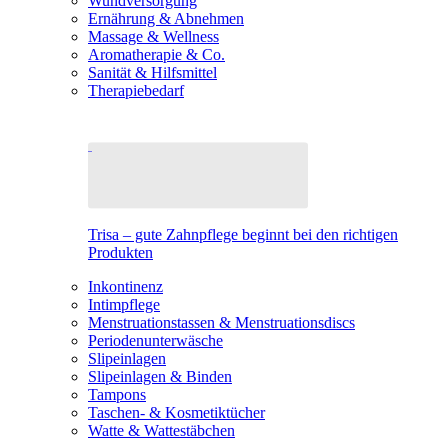
Wundversorgung
Ernährung & Abnehmen
Massage & Wellness
Aromatherapie & Co.
Sanität & Hilfsmittel
Therapiebedarf
Trisa – gute Zahnpflege beginnt bei den richtigen
Produkten
Inkontinenz
Intimpflege
Menstruationstassen & Menstruationsdiscs
Periodenunterwäsche
Slipeinlagen
Slipeinlagen & Binden
Tampons
Taschen- & Kosmetiktücher
Watte & Wattestäbchen