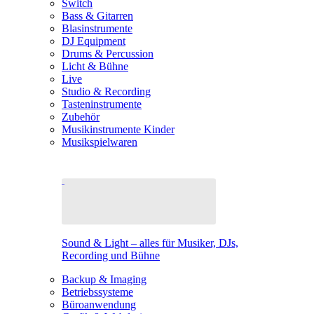
Switch
Bass & Gitarren
Blasinstrumente
DJ Equipment
Drums & Percussion
Licht & Bühne
Live
Studio & Recording
Tasteninstrumente
Zubehör
Musikinstrumente Kinder
Musikspielwaren
Sound & Light – alles für Musiker, DJs,
Recording und Bühne
Backup & Imaging
Betriebssysteme
Büroanwendung