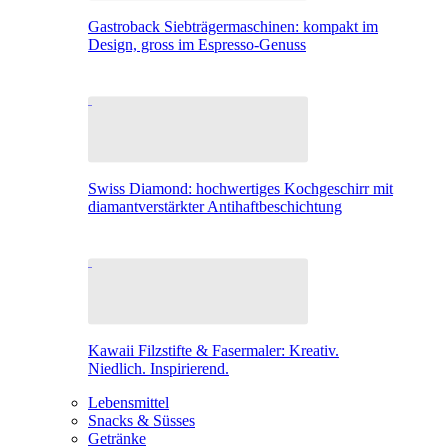
Gastroback Siebträgermaschinen: kompakt im
Design, gross im Espresso-Genuss
Swiss Diamond: hochwertiges Kochgeschirr mit
diamantverstärkter Antihaftbeschichtung
Kawaii Filzstifte & Fasermaler: Kreativ.
Niedlich. Inspirierend.
Lebensmittel
Snacks & Süsses
Getränke