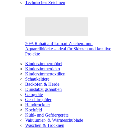
Technisches Zeichnen
20% Rabatt auf Lumart Zeichen- und
Aquarellblöcke – ideal für Skizzen und kreative
Projekte
Kinderzimmermöbel
Kinderzimmerdeko
Kinderzimmertextilien
Schaukeltiere
Backöfen & Herde
Dunstabzugshauben
Gargeräte
Geschirrspüler
Handtrockner
Kochfeld
Kühl- und Gefriergeräte
Vakuumier- & Wärmeschublade
Waschen & Trocknen