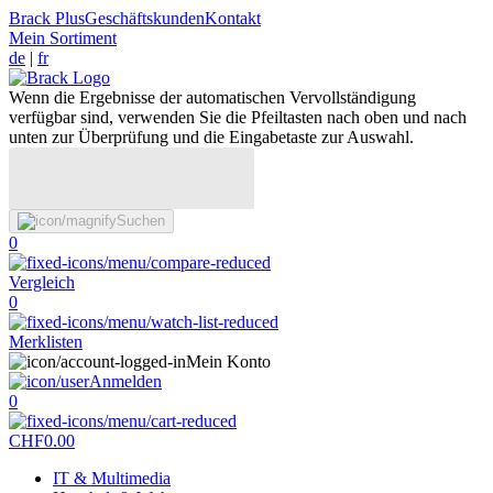
Brack Plus
Geschäftskunden
Kontakt
Mein Sortiment
de
|
fr
Wenn die Ergebnisse der automatischen Vervollständigung
verfügbar sind, verwenden Sie die Pfeiltasten nach oben und nach
unten zur Überprüfung und die Eingabetaste zur Auswahl.
Suchen
0
Vergleich
0
Merklisten
Mein Konto
Anmelden
0
CHF
0.00
IT & Multimedia