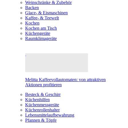
Weinschränke & Zubehör
Backen
Glace- & Eismaschinen
Kaffee- & Teewelt
Kochen
Kochen am Tisch
Küchengeräte
Raumklimageräte
Melitta Kaffeevollautomaten: von attraktiven
Aktionen profitieren
Besteck & Geschirr
Küchenhilfen
Küchenmessgeräte
Küchenrollenhalter
Lebensmittelaufbewahrung
Pfannen & Töpfe