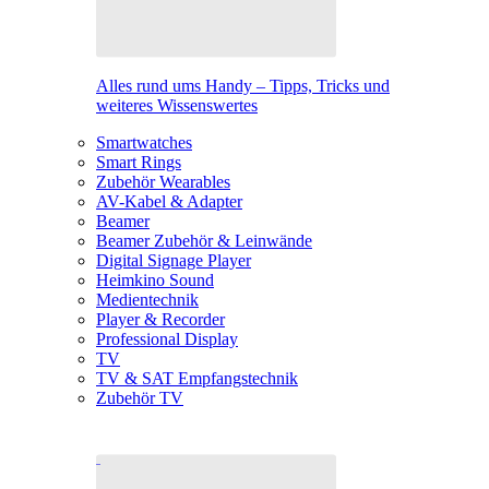
Alles rund ums Handy – Tipps, Tricks und
weiteres Wissenswertes
Smartwatches
Smart Rings
Zubehör Wearables
AV-Kabel & Adapter
Beamer
Beamer Zubehör & Leinwände
Digital Signage Player
Heimkino Sound
Medientechnik
Player & Recorder
Professional Display
TV
TV & SAT Empfangstechnik
Zubehör TV