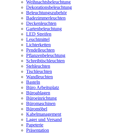
Weihnachtsbeleuchtung
Dekorationsbeleuchtung
Beleuchtungszubehör
Badezimmerleuchten
Deckenleuchten
Gartenbeleuchtung
LED Streifen
Leuchtmittel
Lichterketten
Pendelleuchten
Pflanzenbeleuchtung
Schreibtischleuchten
Stehleuchten
Tischleuchten
Wandleuchten
Basteln
Büro Arbeitsplatz
Büroablagen
Büroeinrichtung
Büromaschinen
Büromöbel
Kabelmanagement
Lager und Versand
Papeterie
Präsentation