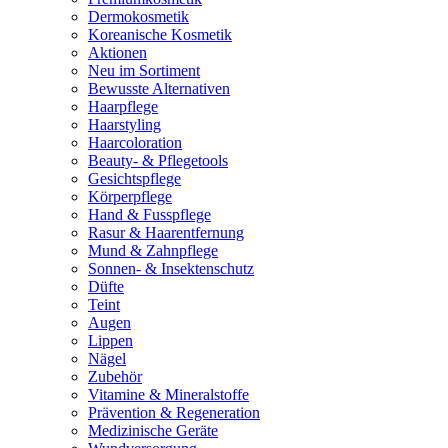
Dermokosmetik
Koreanische Kosmetik
Aktionen
Neu im Sortiment
Bewusste Alternativen
Haarpflege
Haarstyling
Haarcoloration
Beauty- & Pflegetools
Gesichtspflege
Körperpflege
Hand & Fusspflege
Rasur & Haarentfernung
Mund & Zahnpflege
Sonnen- & Insektenschutz
Düfte
Teint
Augen
Lippen
Nägel
Zubehör
Vitamine & Mineralstoffe
Prävention & Regeneration
Medizinische Geräte