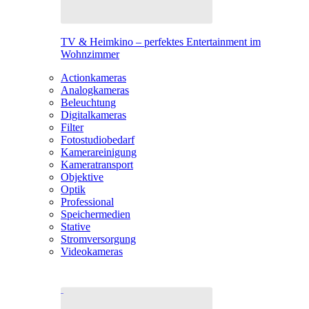
TV & Heimkino – perfektes Entertainment im
Wohnzimmer
Actionkameras
Analogkameras
Beleuchtung
Digitalkameras
Filter
Fotostudiobedarf
Kamerareinigung
Kameratransport
Objektive
Optik
Professional
Speichermedien
Stative
Stromversorgung
Videokameras