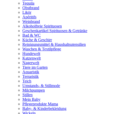
Tequila
Obstbrand
Likör
Apéritifs
Weinbrand
Alkoholfreie Spirituosen
Geschenkartikel Spirituosen & Getränke
Bad & WC
Küche & Geschirr
Reinigungsmittel & Haushaltsutensilien
Waschen & Textilpflege
Hundewelt
Katzenwelt
Nagerwelt
Tiere im Garten
Aquaristik
Terraristik
Teich
Umstands- & Stillmode
Milchpumpen
Stillen
Mein Baby
Pflegeprodukte Mama
Baby- & Kinderbekleidung
Wickeln