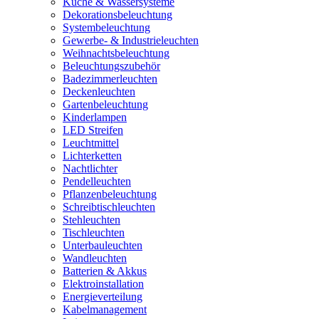
Küche & Wassersysteme
Dekorationsbeleuchtung
Systembeleuchtung
Gewerbe- & Industrieleuchten
Weihnachtsbeleuchtung
Beleuchtungszubehör
Badezimmerleuchten
Deckenleuchten
Gartenbeleuchtung
Kinderlampen
LED Streifen
Leuchtmittel
Lichterketten
Nachtlichter
Pendelleuchten
Pflanzenbeleuchtung
Schreibtischleuchten
Stehleuchten
Tischleuchten
Unterbauleuchten
Wandleuchten
Batterien & Akkus
Elektroinstallation
Energieverteilung
Kabelmanagement