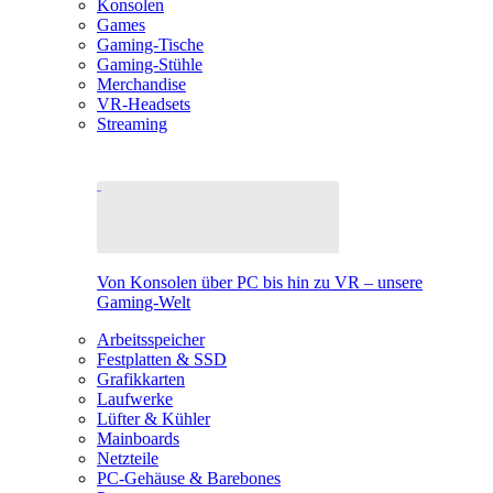
Konsolen
Games
Gaming-Tische
Gaming-Stühle
Merchandise
VR-Headsets
Streaming
Von Konsolen über PC bis hin zu VR – unsere
Gaming-Welt
Arbeitsspeicher
Festplatten & SSD
Grafikkarten
Laufwerke
Lüfter & Kühler
Mainboards
Netzteile
PC-Gehäuse & Barebones