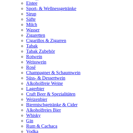
Eistee
Sport- & Wellnessgetränke
Sirup
Säfte
Milch
Wasser
Zigaretten
Cigarillos & Zigarren
Tabak
Tabak Zubehör
Rotwein
Weisswein
Rosé
Champagner & Schaumwein
Süss- & Dessertwein
Alkoholfreie Weine
Lagerbier
Craft Beer & Spezialitäten
Weizenbier
Biermischgetränke & Cider
Alkoholfreies Bier
Whisky
Gin
Rum & Cachaça
Vodka