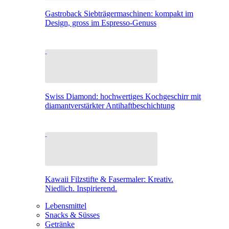
Gastroback Siebträgermaschinen: kompakt im
Design, gross im Espresso-Genuss
Swiss Diamond: hochwertiges Kochgeschirr mit
diamantverstärkter Antihaftbeschichtung
Kawaii Filzstifte & Fasermaler: Kreativ.
Niedlich. Inspirierend.
Lebensmittel
Snacks & Süsses
Getränke