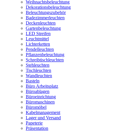
Weihnachtsbeleuchtung
Dekorationsbeleuchtung
Beleuchtungszubehör
Badezimmerleuchten
Deckenleuchten
Gartenbeleuchtung
LED Streifen
Leuchtmittel
Lichterketten
Pendelleuchten
Pflanzenbeleuchtung
Schreibtischleuchten
Stehleuchten
Tischleuchten
Wandleuchten
Basteln
Büro Arbeitsplatz
Büroablagen
Büroeinrichtung
Büromaschinen
Büromöbel
Kabelmanagement
Lager und Versand
Papeterie
Präsentation