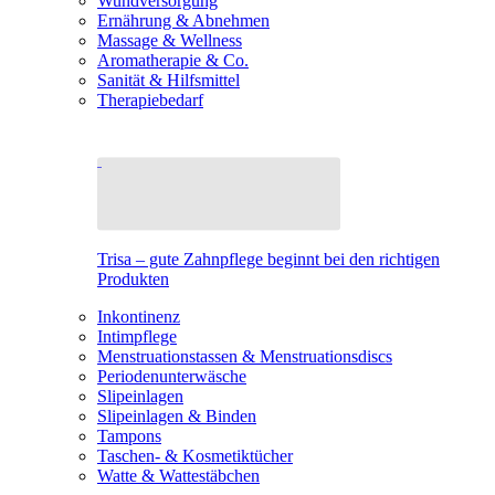
Wundversorgung
Ernährung & Abnehmen
Massage & Wellness
Aromatherapie & Co.
Sanität & Hilfsmittel
Therapiebedarf
Trisa – gute Zahnpflege beginnt bei den richtigen
Produkten
Inkontinenz
Intimpflege
Menstruationstassen & Menstruationsdiscs
Periodenunterwäsche
Slipeinlagen
Slipeinlagen & Binden
Tampons
Taschen- & Kosmetiktücher
Watte & Wattestäbchen