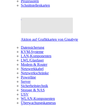
Prozessoren
Schnittstellenkarten
Aktion auf Grafikkarten von Gigabyte
Datensicherung
KVM-Systeme
LAN-Komponenten
LWL/Glasfaser
Modem & Router
Netzwerkkabel
Netzwerkschränke
Powerline
Server
Sicherheitstechnik
Storage & NAS
USV
WLAN-Komponenten
Überwachungskameras