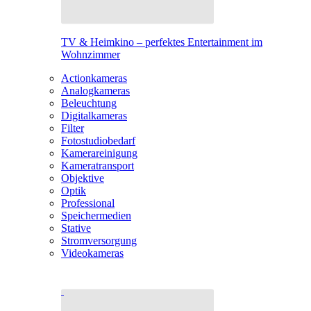
TV & Heimkino – perfektes Entertainment im
Wohnzimmer
Actionkameras
Analogkameras
Beleuchtung
Digitalkameras
Filter
Fotostudiobedarf
Kamerareinigung
Kameratransport
Objektive
Optik
Professional
Speichermedien
Stative
Stromversorgung
Videokameras