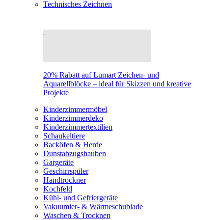
Technisches Zeichnen
20% Rabatt auf Lumart Zeichen- und
Aquarellblöcke – ideal für Skizzen und kreative
Projekte
Kinderzimmermöbel
Kinderzimmerdeko
Kinderzimmertextilien
Schaukeltiere
Backöfen & Herde
Dunstabzugshauben
Gargeräte
Geschirrspüler
Handtrockner
Kochfeld
Kühl- und Gefriergeräte
Vakuumier- & Wärmeschublade
Waschen & Trocknen