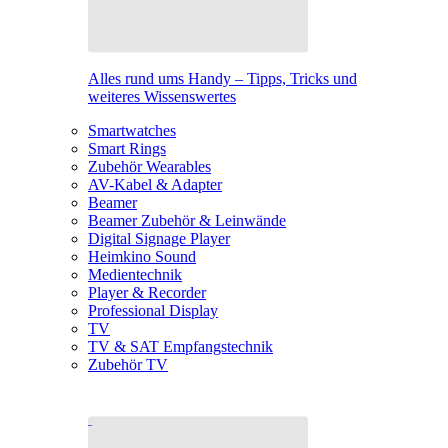
Alles rund ums Handy – Tipps, Tricks und
weiteres Wissenswertes
Smartwatches
Smart Rings
Zubehör Wearables
AV-Kabel & Adapter
Beamer
Beamer Zubehör & Leinwände
Digital Signage Player
Heimkino Sound
Medientechnik
Player & Recorder
Professional Display
TV
TV & SAT Empfangstechnik
Zubehör TV