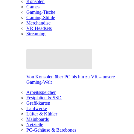
Konsolen
Games
Gaming-Tische
Gaming-Stühle
Merchandise
VR-Headsets
Streaming
Von Konsolen über PC bis hin zu VR – unsere
Gaming-Welt
Arbeitsspeicher
Festplatten & SSD
Grafikkarten
Laufwerke
Lüfter & Kühler
Mainboards
Netzteile
PC-Gehäuse & Barebones