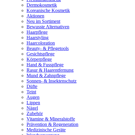
Dermokosmetik
Koreanische Kosmetik
Aktionen
Neu im Sortiment
Bewusste Alternativen
Haarpflege
Haarstyling
Haarcoloration
Beauty- & Pflegetools
Gesichtspflege
Körperpflege
Hand & Fusspflege
Rasur & Haarentfernung
Mund & Zahnpflege
Sonnen- & Insektenschutz
Düfte
Teint
Augen
Lippen
Nägel
Zubehör
Vitamine & Mineralstoffe
Prävention & Regeneration
Medizinische Geräte