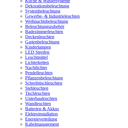
Küche & Wassersysteme
Dekorationsbeleuchtung
Systembeleuchtung
Gewerbe- & Industrieleuchten
Weihnachtsbeleuchtung
Beleuchtungszubehör
Badezimmerleuchten
Deckenleuchten
Gartenbeleuchtung
Kinderlampen
LED Streifen
Leuchtmittel
Lichterketten
Nachtlichter
Pendelleuchten
Pflanzenbeleuchtung
Schreibtischleuchten
Stehleuchten
Tischleuchten
Unterbauleuchten
Wandleuchten
Batterien & Akkus
Elektroinstallation
Energieverteilung
Kabelmanagement