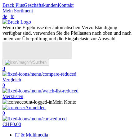
Brack Plus
Geschäftskunden
Kontakt
Mein Sortiment
de
|
fr
Wenn die Ergebnisse der automatischen Vervollständigung
verfügbar sind, verwenden Sie die Pfeiltasten nach oben und nach
unten zur Überprüfung und die Eingabetaste zur Auswahl.
Suchen
0
Vergleich
0
Merklisten
Mein Konto
Anmelden
0
CHF
0.00
IT & Multimedia