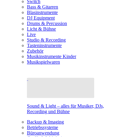
Switch
Bass & Gitarren
Blasinstrumente
DJ Equipment
Drums & Percussion
Licht & Bühne
Live
Studio & Recording
Tasteninstrumente
Zubehör
Musikinstrumente Kinder
Musikspielwaren
Sound & Light – alles für Musiker, DJs,
Recording und Bühne
Backup & Imaging
Betriebssysteme
Büroanwendung