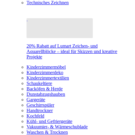
Technisches Zeichnen
20% Rabatt auf Lumart Zeichen- und
Aquarellblöcke – ideal für Skizzen und kreative
Projekte
Kinderzimmermöbel
Kinderzimmerdeko
Kinderzimmertextilien
Schaukeltiere
Backöfen & Herde
Dunstabzugshauben
Gargeräte
Geschirrspüler
Handtrockner
Kochfeld
Kühl- und Gefriergeräte
Vakuumier- & Wärmeschublade
Waschen & Trocknen