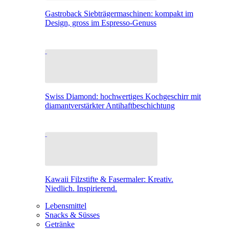
Gastroback Siebträgermaschinen: kompakt im
Design, gross im Espresso-Genuss
Swiss Diamond: hochwertiges Kochgeschirr mit
diamantverstärkter Antihaftbeschichtung
Kawaii Filzstifte & Fasermaler: Kreativ.
Niedlich. Inspirierend.
Lebensmittel
Snacks & Süsses
Getränke