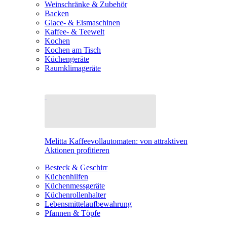
Weinschränke & Zubehör
Backen
Glace- & Eismaschinen
Kaffee- & Teewelt
Kochen
Kochen am Tisch
Küchengeräte
Raumklimageräte
Melitta Kaffeevollautomaten: von attraktiven
Aktionen profitieren
Besteck & Geschirr
Küchenhilfen
Küchenmessgeräte
Küchenrollenhalter
Lebensmittelaufbewahrung
Pfannen & Töpfe