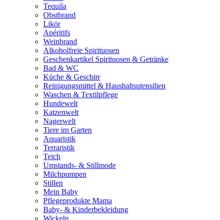
Tequila
Obstbrand
Likör
Apéritifs
Weinbrand
Alkoholfreie Spirituosen
Geschenkartikel Spirituosen & Getränke
Bad & WC
Küche & Geschirr
Reinigungsmittel & Haushaltsutensilien
Waschen & Textilpflege
Hundewelt
Katzenwelt
Nagerwelt
Tiere im Garten
Aquaristik
Terraristik
Teich
Umstands- & Stillmode
Milchpumpen
Stillen
Mein Baby
Pflegeprodukte Mama
Baby- & Kinderbekleidung
Wickeln