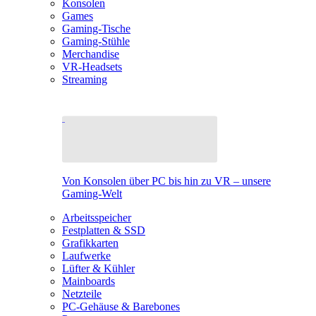
Konsolen
Games
Gaming-Tische
Gaming-Stühle
Merchandise
VR-Headsets
Streaming
Von Konsolen über PC bis hin zu VR – unsere
Gaming-Welt
Arbeitsspeicher
Festplatten & SSD
Grafikkarten
Laufwerke
Lüfter & Kühler
Mainboards
Netzteile
PC-Gehäuse & Barebones