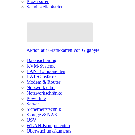
Prozessoren
Schnittstellenkarten
Aktion auf Grafikkarten von Gigabyte
Datensicherung
KVM-Systeme
LAN-Komponenten
LWL/Glasfaser
Modem & Router
Netzwerkkabel
Netzwerkschränke
Powerline
Server
Sicherheitstechnik
Storage & NAS
USV
WLAN-Komponenten
Überwachungskameras