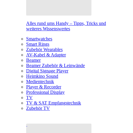
Alles rund ums Handy – Tipps, Tricks und
weiteres Wissenswertes
Smartwatches
Smart Rings
Zubehör Wearables
AV-Kabel & Adapter
Beamer
Beamer Zubehör & Leinwände
Digital Signage Player
Heimkino Sound
Medientechnik
Player & Recorder
Professional Display
TV
TV & SAT Empfangstechnik
Zubehör TV