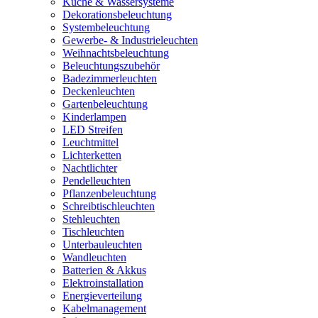
Küche & Wassersysteme
Dekorationsbeleuchtung
Systembeleuchtung
Gewerbe- & Industrieleuchten
Weihnachtsbeleuchtung
Beleuchtungszubehör
Badezimmerleuchten
Deckenleuchten
Gartenbeleuchtung
Kinderlampen
LED Streifen
Leuchtmittel
Lichterketten
Nachtlichter
Pendelleuchten
Pflanzenbeleuchtung
Schreibtischleuchten
Stehleuchten
Tischleuchten
Unterbauleuchten
Wandleuchten
Batterien & Akkus
Elektroinstallation
Energieverteilung
Kabelmanagement