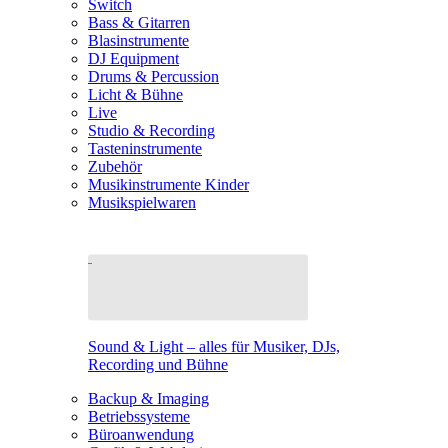
Switch
Bass & Gitarren
Blasinstrumente
DJ Equipment
Drums & Percussion
Licht & Bühne
Live
Studio & Recording
Tasteninstrumente
Zubehör
Musikinstrumente Kinder
Musikspielwaren
Sound & Light – alles für Musiker, DJs,
Recording und Bühne
Backup & Imaging
Betriebssysteme
Büroanwendung