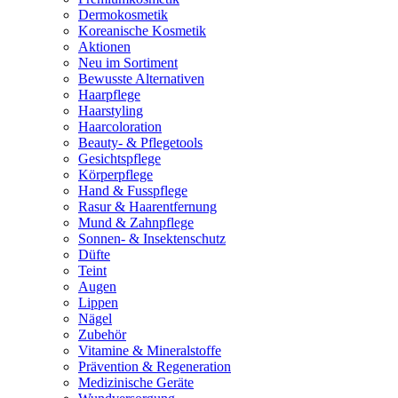
Dermokosmetik
Koreanische Kosmetik
Aktionen
Neu im Sortiment
Bewusste Alternativen
Haarpflege
Haarstyling
Haarcoloration
Beauty- & Pflegetools
Gesichtspflege
Körperpflege
Hand & Fusspflege
Rasur & Haarentfernung
Mund & Zahnpflege
Sonnen- & Insektenschutz
Düfte
Teint
Augen
Lippen
Nägel
Zubehör
Vitamine & Mineralstoffe
Prävention & Regeneration
Medizinische Geräte