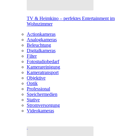
TV & Heimkino – perfektes Entertainment im
Wohnzimmer
Actionkameras
Analogkameras
Beleuchtung
Digitalkameras
Filter
Fotostudiobedarf
Kamerareinigung
Kameratransport
Objektive
Optik
Professional
Speichermedien
Stative
Stromversorgung
Videokameras