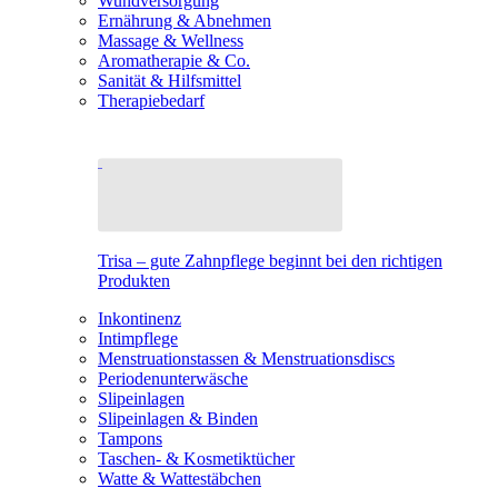
Wundversorgung
Ernährung & Abnehmen
Massage & Wellness
Aromatherapie & Co.
Sanität & Hilfsmittel
Therapiebedarf
Trisa – gute Zahnpflege beginnt bei den richtigen
Produkten
Inkontinenz
Intimpflege
Menstruationstassen & Menstruationsdiscs
Periodenunterwäsche
Slipeinlagen
Slipeinlagen & Binden
Tampons
Taschen- & Kosmetiktücher
Watte & Wattestäbchen