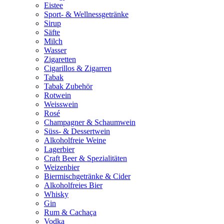
Eistee
Sport- & Wellnessgetränke
Sirup
Säfte
Milch
Wasser
Zigaretten
Cigarillos & Zigarren
Tabak
Tabak Zubehör
Rotwein
Weisswein
Rosé
Champagner & Schaumwein
Süss- & Dessertwein
Alkoholfreie Weine
Lagerbier
Craft Beer & Spezialitäten
Weizenbier
Biermischgetränke & Cider
Alkoholfreies Bier
Whisky
Gin
Rum & Cachaça
Vodka