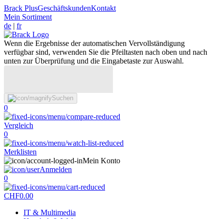
Brack Plus
Geschäftskunden
Kontakt
Mein Sortiment
de
|
fr
Wenn die Ergebnisse der automatischen Vervollständigung
verfügbar sind, verwenden Sie die Pfeiltasten nach oben und nach
unten zur Überprüfung und die Eingabetaste zur Auswahl.
Suchen
0
Vergleich
0
Merklisten
Mein Konto
Anmelden
0
CHF
0.00
IT & Multimedia