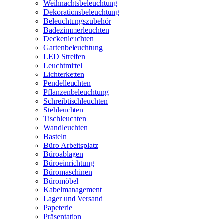
Weihnachtsbeleuchtung
Dekorationsbeleuchtung
Beleuchtungszubehör
Badezimmerleuchten
Deckenleuchten
Gartenbeleuchtung
LED Streifen
Leuchtmittel
Lichterketten
Pendelleuchten
Pflanzenbeleuchtung
Schreibtischleuchten
Stehleuchten
Tischleuchten
Wandleuchten
Basteln
Büro Arbeitsplatz
Büroablagen
Büroeinrichtung
Büromaschinen
Büromöbel
Kabelmanagement
Lager und Versand
Papeterie
Präsentation