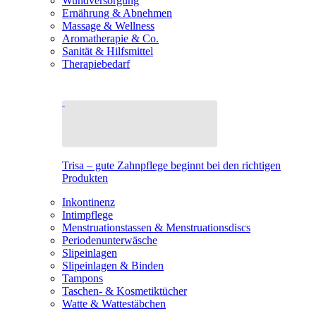
Wundversorgung
Ernährung & Abnehmen
Massage & Wellness
Aromatherapie & Co.
Sanität & Hilfsmittel
Therapiebedarf
Trisa – gute Zahnpflege beginnt bei den richtigen
Produkten
Inkontinenz
Intimpflege
Menstruationstassen & Menstruationsdiscs
Periodenunterwäsche
Slipeinlagen
Slipeinlagen & Binden
Tampons
Taschen- & Kosmetiktücher
Watte & Wattestäbchen