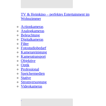
TV & Heimkino – perfektes Entertainment im
Wohnzimmer
Actionkameras
Analogkameras
Beleuchtung
Digitalkameras
Filter
Fotostudiobedarf
Kamerareinigung
Kameratransport
Objektive
Optik
Professional
Speichermedien
Stative
Stromversorgung
Videokameras