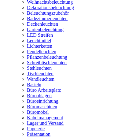
Weihnachtsbeleuchtung
Dekorationsbeleuchtung
Beleuchtungszubehör
Badezimmerleuchten
Deckenleuchten
Gartenbeleuchtung
LED Streifen
Leuchtmittel
Lichterketten
Pendelleuchten
Pflanzenbeleuchtung
Schreibtischleuchten
Stehleuchten
Tischleuchten
Wandleuchten
Basteln
Büro Arbeitsplatz
Büroablagen
Büroeinrichtung
Büromaschinen
Büromöbel
Kabelmanagement
Lager und Versand
Papeterie
Präsentation