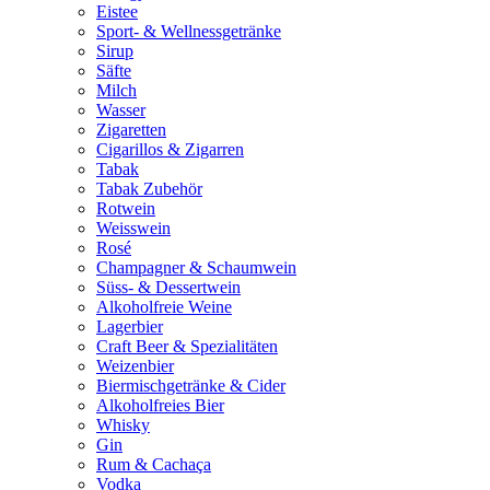
Eistee
Sport- & Wellnessgetränke
Sirup
Säfte
Milch
Wasser
Zigaretten
Cigarillos & Zigarren
Tabak
Tabak Zubehör
Rotwein
Weisswein
Rosé
Champagner & Schaumwein
Süss- & Dessertwein
Alkoholfreie Weine
Lagerbier
Craft Beer & Spezialitäten
Weizenbier
Biermischgetränke & Cider
Alkoholfreies Bier
Whisky
Gin
Rum & Cachaça
Vodka