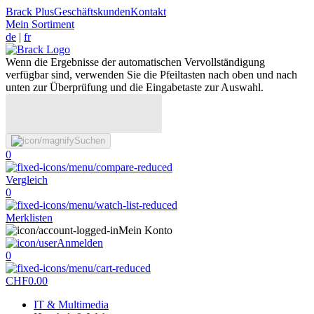
Brack Plus
Geschäftskunden
Kontakt
Mein Sortiment
de
|
fr
Wenn die Ergebnisse der automatischen Vervollständigung
verfügbar sind, verwenden Sie die Pfeiltasten nach oben und nach
unten zur Überprüfung und die Eingabetaste zur Auswahl.
Suchen
0
Vergleich
0
Merklisten
Mein Konto
Anmelden
0
CHF
0.00
IT & Multimedia