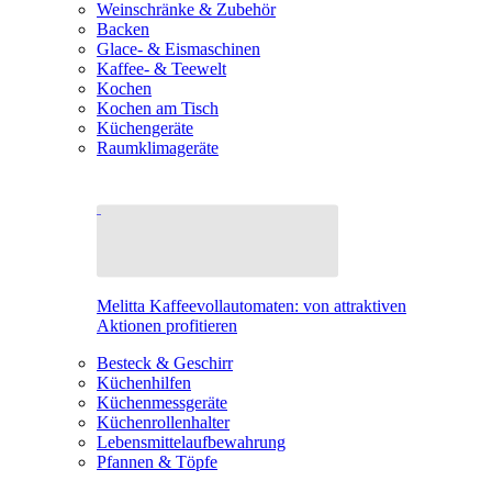
Weinschränke & Zubehör
Backen
Glace- & Eismaschinen
Kaffee- & Teewelt
Kochen
Kochen am Tisch
Küchengeräte
Raumklimageräte
Melitta Kaffeevollautomaten: von attraktiven
Aktionen profitieren
Besteck & Geschirr
Küchenhilfen
Küchenmessgeräte
Küchenrollenhalter
Lebensmittelaufbewahrung
Pfannen & Töpfe