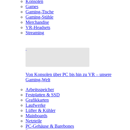
Konsolen
Games
Gaming-Tische
Gaming-Stühle
Merchandise
VR-Headsets
Streaming
Von Konsolen über PC bis hin zu VR – unsere
Gaming-Welt
Arbeitsspeicher
Festplatten & SSD
Grafikkarten
Laufwerke
Lüfter & Kühler
Mainboards
Netzteile
PC-Gehäuse & Barebones