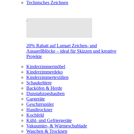
Technisches Zeichnen
20% Rabatt auf Lumart Zeichen- und
Aquarellblöcke – ideal für Skizzen und kreative
Projekte
Kinderzimmermöbel
Kinderzimmerdeko
Kinderzimmertextilien
Schaukeltiere
Backöfen & Herde
Dunstabzugshauben
Gargeräte
Geschirrspüler
Handtrockner
Kochfeld
Kühl- und Gefriergeräte
Vakuumier- & Wärmeschublade
Waschen & Trocknen