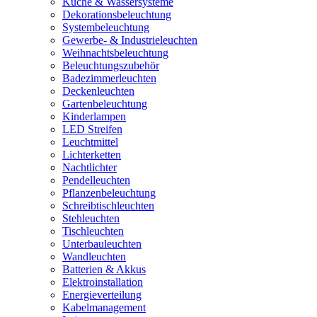
Küche & Wassersysteme
Dekorationsbeleuchtung
Systembeleuchtung
Gewerbe- & Industrieleuchten
Weihnachtsbeleuchtung
Beleuchtungszubehör
Badezimmerleuchten
Deckenleuchten
Gartenbeleuchtung
Kinderlampen
LED Streifen
Leuchtmittel
Lichterketten
Nachtlichter
Pendelleuchten
Pflanzenbeleuchtung
Schreibtischleuchten
Stehleuchten
Tischleuchten
Unterbauleuchten
Wandleuchten
Batterien & Akkus
Elektroinstallation
Energieverteilung
Kabelmanagement