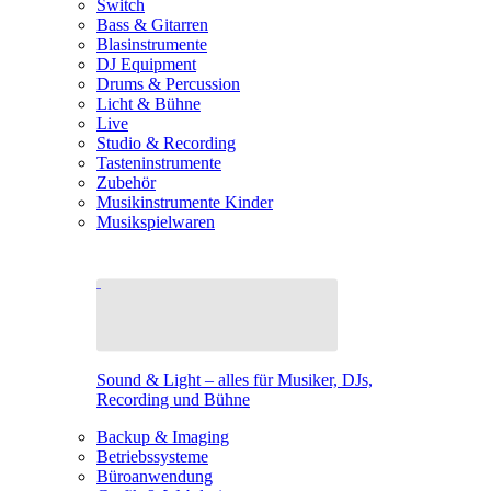
Switch
Bass & Gitarren
Blasinstrumente
DJ Equipment
Drums & Percussion
Licht & Bühne
Live
Studio & Recording
Tasteninstrumente
Zubehör
Musikinstrumente Kinder
Musikspielwaren
Sound & Light – alles für Musiker, DJs,
Recording und Bühne
Backup & Imaging
Betriebssysteme
Büroanwendung