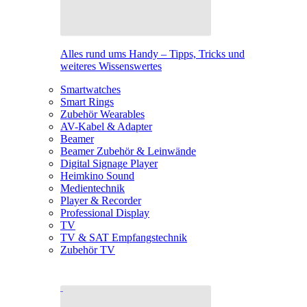
Alles rund ums Handy – Tipps, Tricks und
weiteres Wissenswertes
Smartwatches
Smart Rings
Zubehör Wearables
AV-Kabel & Adapter
Beamer
Beamer Zubehör & Leinwände
Digital Signage Player
Heimkino Sound
Medientechnik
Player & Recorder
Professional Display
TV
TV & SAT Empfangstechnik
Zubehör TV