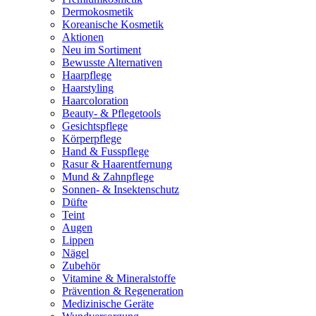
Dermokosmetik
Koreanische Kosmetik
Aktionen
Neu im Sortiment
Bewusste Alternativen
Haarpflege
Haarstyling
Haarcoloration
Beauty- & Pflegetools
Gesichtspflege
Körperpflege
Hand & Fusspflege
Rasur & Haarentfernung
Mund & Zahnpflege
Sonnen- & Insektenschutz
Düfte
Teint
Augen
Lippen
Nägel
Zubehör
Vitamine & Mineralstoffe
Prävention & Regeneration
Medizinische Geräte