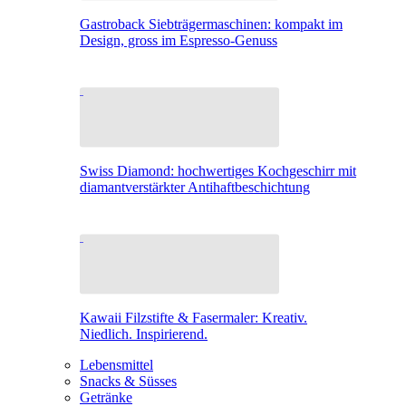
Gastroback Siebträgermaschinen: kompakt im
Design, gross im Espresso-Genuss
Swiss Diamond: hochwertiges Kochgeschirr mit
diamantverstärkter Antihaftbeschichtung
Kawaii Filzstifte & Fasermaler: Kreativ.
Niedlich. Inspirierend.
Lebensmittel
Snacks & Süsses
Getränke