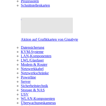
Prozessoren
Schnittstellenkarten
Aktion auf Grafikkarten von Gigabyte
Datensicherung
KVM-Systeme
LAN-Komponenten
LWL/Glasfaser
Modem & Router
Netzwerkkabel
Netzwerkschränke
Powerline
Server
Sicherheitstechnik
Storage & NAS
USV
WLAN-Komponenten
Überwachungskameras