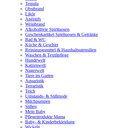
Tequila
Obstbrand
Likör
Apéritifs
Weinbrand
Alkoholfreie Spirituosen
Geschenkartikel Spirituosen & Getränke
Bad & WC
Küche & Geschirr
Reinigungsmittel & Haushaltsutensilien
Waschen & Textilpflege
Hundewelt
Katzenwelt
Nagerwelt
Tiere im Garten
Aquaristik
Terraristik
Teich
Umstands- & Stillmode
Milchpumpen
Stillen
Mein Baby
Pflegeprodukte Mama
Baby- & Kinderbekleidung
Wickeln