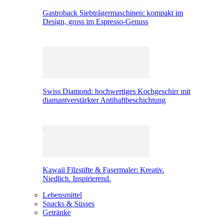
Gastroback Siebträgermaschinen: kompakt im
Design, gross im Espresso-Genuss
Swiss Diamond: hochwertiges Kochgeschirr mit
diamantverstärkter Antihaftbeschichtung
Kawaii Filzstifte & Fasermaler: Kreativ.
Niedlich. Inspirierend.
Lebensmittel
Snacks & Süsses
Getränke