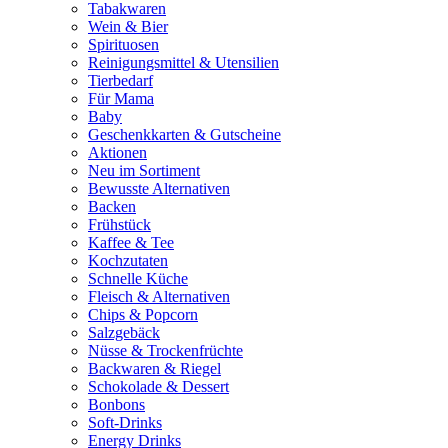
Tabakwaren
Wein & Bier
Spirituosen
Reinigungsmittel & Utensilien
Tierbedarf
Für Mama
Baby
Geschenkkarten & Gutscheine
Aktionen
Neu im Sortiment
Bewusste Alternativen
Backen
Frühstück
Kaffee & Tee
Kochzutaten
Schnelle Küche
Fleisch & Alternativen
Chips & Popcorn
Salzgebäck
Nüsse & Trockenfrüchte
Backwaren & Riegel
Schokolade & Dessert
Bonbons
Soft-Drinks
Energy Drinks