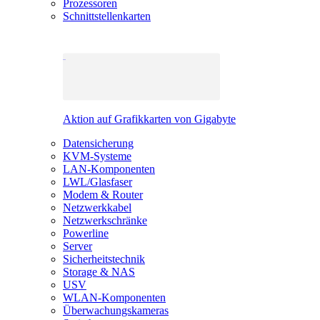
Prozessoren
Schnittstellenkarten
Aktion auf Grafikkarten von Gigabyte
Datensicherung
KVM-Systeme
LAN-Komponenten
LWL/Glasfaser
Modem & Router
Netzwerkkabel
Netzwerkschränke
Powerline
Server
Sicherheitstechnik
Storage & NAS
USV
WLAN-Komponenten
Überwachungskameras