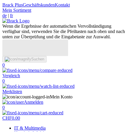
Brack Plus
Geschäftskunden
Kontakt
Mein Sortiment
de
|
fr
Wenn die Ergebnisse der automatischen Vervollständigung
verfügbar sind, verwenden Sie die Pfeiltasten nach oben und nach
unten zur Überprüfung und die Eingabetaste zur Auswahl.
Suchen
0
Vergleich
0
Merklisten
Mein Konto
Anmelden
0
CHF
0.00
IT & Multimedia