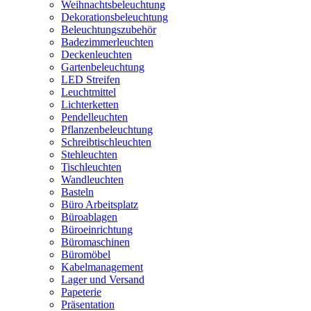
Weihnachtsbeleuchtung
Dekorationsbeleuchtung
Beleuchtungszubehör
Badezimmerleuchten
Deckenleuchten
Gartenbeleuchtung
LED Streifen
Leuchtmittel
Lichterketten
Pendelleuchten
Pflanzenbeleuchtung
Schreibtischleuchten
Stehleuchten
Tischleuchten
Wandleuchten
Basteln
Büro Arbeitsplatz
Büroablagen
Büroeinrichtung
Büromaschinen
Büromöbel
Kabelmanagement
Lager und Versand
Papeterie
Präsentation