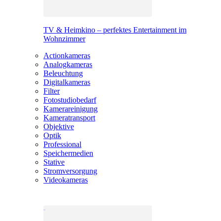
TV & Heimkino – perfektes Entertainment im
Wohnzimmer
Actionkameras
Analogkameras
Beleuchtung
Digitalkameras
Filter
Fotostudiobedarf
Kamerareinigung
Kameratransport
Objektive
Optik
Professional
Speichermedien
Stative
Stromversorgung
Videokameras