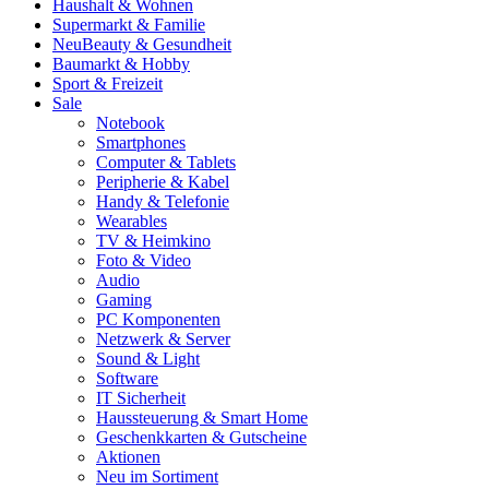
Haushalt & Wohnen
Supermarkt & Familie
Neu
Beauty & Gesundheit
Baumarkt & Hobby
Sport & Freizeit
Sale
Notebook
Smartphones
Computer & Tablets
Peripherie & Kabel
Handy & Telefonie
Wearables
TV & Heimkino
Foto & Video
Audio
Gaming
PC Komponenten
Netzwerk & Server
Sound & Light
Software
IT Sicherheit
Haussteuerung & Smart Home
Geschenkkarten & Gutscheine
Aktionen
Neu im Sortiment