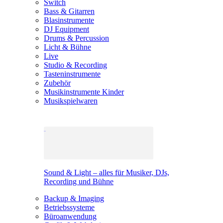
Switch
Bass & Gitarren
Blasinstrumente
DJ Equipment
Drums & Percussion
Licht & Bühne
Live
Studio & Recording
Tasteninstrumente
Zubehör
Musikinstrumente Kinder
Musikspielwaren
Sound & Light – alles für Musiker, DJs,
Recording und Bühne
Backup & Imaging
Betriebssysteme
Büroanwendung