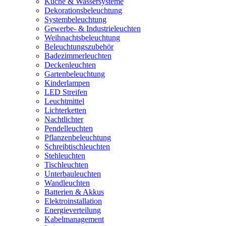
Küche & Wassersysteme
Dekorationsbeleuchtung
Systembeleuchtung
Gewerbe- & Industrieleuchten
Weihnachtsbeleuchtung
Beleuchtungszubehör
Badezimmerleuchten
Deckenleuchten
Gartenbeleuchtung
Kinderlampen
LED Streifen
Leuchtmittel
Lichterketten
Nachtlichter
Pendelleuchten
Pflanzenbeleuchtung
Schreibtischleuchten
Stehleuchten
Tischleuchten
Unterbauleuchten
Wandleuchten
Batterien & Akkus
Elektroinstallation
Energieverteilung
Kabelmanagement