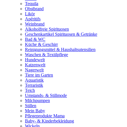
Tequila
Obstbrand
Likör
Apéritifs
Weinbrand
Alkoholfreie Spirituosen
Geschenkartikel Spirituosen & Getränke
Bad & WC
Küche & Geschirr
Reinigungsmittel & Haushaltsutensilien
Waschen & Textilpflege
Hundewelt
Katzenwelt
Nagerwelt
Tiere im Garten
Aquaristik
Terraristik
Teich
Umstands- & Stillmode
Milchpumpen
Stillen
Mein Baby
Pflegeprodukte Mama
Baby- & Kinderbekleidung
Wickeln