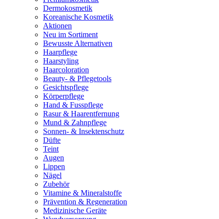
Dermokosmetik
Koreanische Kosmetik
Aktionen
Neu im Sortiment
Bewusste Alternativen
Haarpflege
Haarstyling
Haarcoloration
Beauty- & Pflegetools
Gesichtspflege
Körperpflege
Hand & Fusspflege
Rasur & Haarentfernung
Mund & Zahnpflege
Sonnen- & Insektenschutz
Düfte
Teint
Augen
Lippen
Nägel
Zubehör
Vitamine & Mineralstoffe
Prävention & Regeneration
Medizinische Geräte