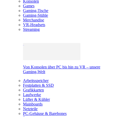
Konsolen
Games
Gaming-Tische
Gaming-Stühle
Merchandise
VR-Headsets
Streaming
Von Konsolen über PC bis hin zu VR – unsere
Gaming-Welt
Arbeitsspeicher
Festplatten & SSD
Grafikkarten
Laufwerke
Lüfter & Kühler
Mainboards
Netzteile
PC-Gehäuse & Barebones