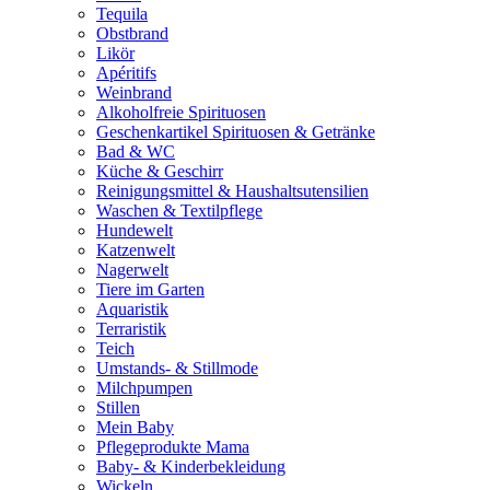
Tequila
Obstbrand
Likör
Apéritifs
Weinbrand
Alkoholfreie Spirituosen
Geschenkartikel Spirituosen & Getränke
Bad & WC
Küche & Geschirr
Reinigungsmittel & Haushaltsutensilien
Waschen & Textilpflege
Hundewelt
Katzenwelt
Nagerwelt
Tiere im Garten
Aquaristik
Terraristik
Teich
Umstands- & Stillmode
Milchpumpen
Stillen
Mein Baby
Pflegeprodukte Mama
Baby- & Kinderbekleidung
Wickeln