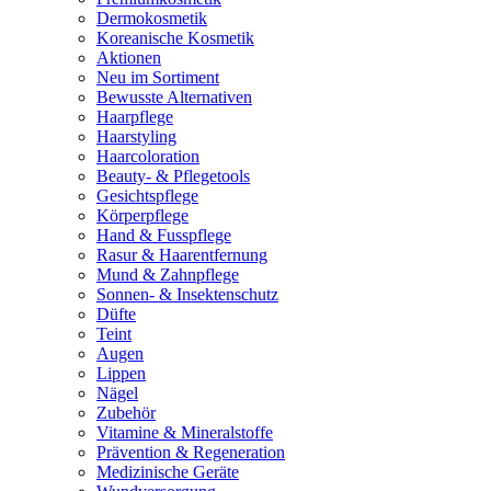
Dermokosmetik
Koreanische Kosmetik
Aktionen
Neu im Sortiment
Bewusste Alternativen
Haarpflege
Haarstyling
Haarcoloration
Beauty- & Pflegetools
Gesichtspflege
Körperpflege
Hand & Fusspflege
Rasur & Haarentfernung
Mund & Zahnpflege
Sonnen- & Insektenschutz
Düfte
Teint
Augen
Lippen
Nägel
Zubehör
Vitamine & Mineralstoffe
Prävention & Regeneration
Medizinische Geräte