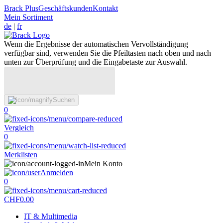
Brack Plus
Geschäftskunden
Kontakt
Mein Sortiment
de
|
fr
Wenn die Ergebnisse der automatischen Vervollständigung
verfügbar sind, verwenden Sie die Pfeiltasten nach oben und nach
unten zur Überprüfung und die Eingabetaste zur Auswahl.
Suchen
0
Vergleich
0
Merklisten
Mein Konto
Anmelden
0
CHF
0.00
IT & Multimedia