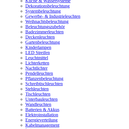
Küche & Wassersysteme
Dekorationsbeleuchtung
Systembeleuchtung
Gewerbe- & Industrieleuchten
Weihnachtsbeleuchtung
Beleuchtungszubehör
Badezimmerleuchten
Deckenleuchten
Gartenbeleuchtung
Kinderlampen
LED Streifen
Leuchtmittel
Lichterketten
Nachtlichter
Pendelleuchten
Pflanzenbeleuchtung
Schreibtischleuchten
Stehleuchten
Tischleuchten
Unterbauleuchten
Wandleuchten
Batterien & Akkus
Elektroinstallation
Energieverteilung
Kabelmanagement