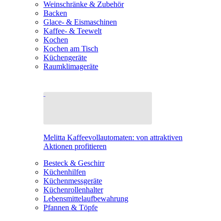
Weinschränke & Zubehör
Backen
Glace- & Eismaschinen
Kaffee- & Teewelt
Kochen
Kochen am Tisch
Küchengeräte
Raumklimageräte
Melitta Kaffeevollautomaten: von attraktiven
Aktionen profitieren
Besteck & Geschirr
Küchenhilfen
Küchenmessgeräte
Küchenrollenhalter
Lebensmittelaufbewahrung
Pfannen & Töpfe