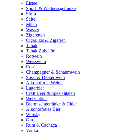
Eistee
Sport- & Wellnessgetränke
Sirup
Säfte
Milch
Wasser
Zigaretten
Cigarillos & Zigarren
Tabak
Tabak Zubehör
Rotwein
Weisswein
Rosé
Champagner & Schaumwein
Süss- & Dessertwein
Alkoholfreie Weine
Lagerbier
Craft Beer & Spezialitäten
Weizenbier
Biermischgetränke & Cider
Alkoholfreies Bier
Whisky
Gin
Rum & Cachaça
Vodka