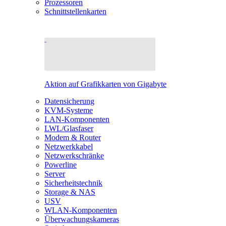
Prozessoren
Schnittstellenkarten
Aktion auf Grafikkarten von Gigabyte
Datensicherung
KVM-Systeme
LAN-Komponenten
LWL/Glasfaser
Modem & Router
Netzwerkkabel
Netzwerkschränke
Powerline
Server
Sicherheitstechnik
Storage & NAS
USV
WLAN-Komponenten
Überwachungskameras