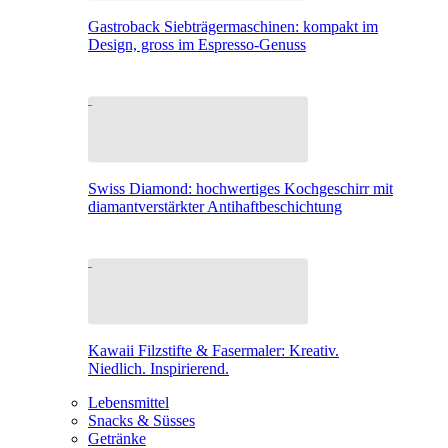
Gastroback Siebträgermaschinen: kompakt im
Design, gross im Espresso-Genuss
Swiss Diamond: hochwertiges Kochgeschirr mit
diamantverstärkter Antihaftbeschichtung
Kawaii Filzstifte & Fasermaler: Kreativ.
Niedlich. Inspirierend.
Lebensmittel
Snacks & Süsses
Getränke