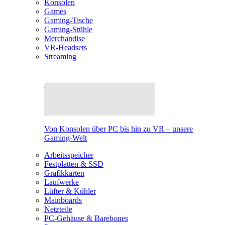
Konsolen
Games
Gaming-Tische
Gaming-Stühle
Merchandise
VR-Headsets
Streaming
Von Konsolen über PC bis hin zu VR – unsere
Gaming-Welt
Arbeitsspeicher
Festplatten & SSD
Grafikkarten
Laufwerke
Lüfter & Kühler
Mainboards
Netzteile
PC-Gehäuse & Barebones