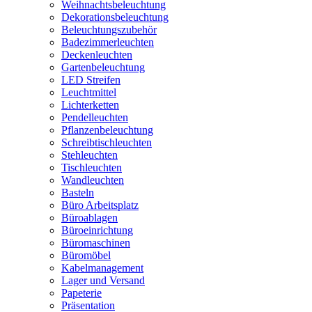
Weihnachtsbeleuchtung
Dekorationsbeleuchtung
Beleuchtungszubehör
Badezimmerleuchten
Deckenleuchten
Gartenbeleuchtung
LED Streifen
Leuchtmittel
Lichterketten
Pendelleuchten
Pflanzenbeleuchtung
Schreibtischleuchten
Stehleuchten
Tischleuchten
Wandleuchten
Basteln
Büro Arbeitsplatz
Büroablagen
Büroeinrichtung
Büromaschinen
Büromöbel
Kabelmanagement
Lager und Versand
Papeterie
Präsentation