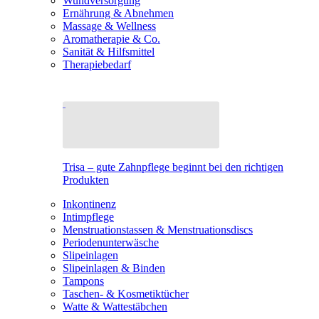
Wundversorgung
Ernährung & Abnehmen
Massage & Wellness
Aromatherapie & Co.
Sanität & Hilfsmittel
Therapiebedarf
Trisa – gute Zahnpflege beginnt bei den richtigen
Produkten
Inkontinenz
Intimpflege
Menstruationstassen & Menstruationsdiscs
Periodenunterwäsche
Slipeinlagen
Slipeinlagen & Binden
Tampons
Taschen- & Kosmetiktücher
Watte & Wattestäbchen