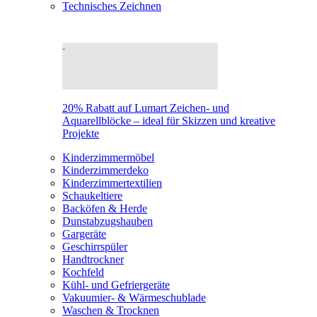
Technisches Zeichnen
20% Rabatt auf Lumart Zeichen- und
Aquarellblöcke – ideal für Skizzen und kreative
Projekte
Kinderzimmermöbel
Kinderzimmerdeko
Kinderzimmertextilien
Schaukeltiere
Backöfen & Herde
Dunstabzugshauben
Gargeräte
Geschirrspüler
Handtrockner
Kochfeld
Kühl- und Gefriergeräte
Vakuumier- & Wärmeschublade
Waschen & Trocknen