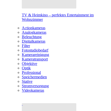
TV & Heimkino – perfektes Entertainment im
Wohnzimmer
Actionkameras
Analogkameras
Beleuchtung
Digitalkameras
Filter
Fotostudiobedarf
Kamerareinigung
Kameratransport
Objektive
Optik
Professional
Speichermedien
Stative
Stromversorgung
Videokameras