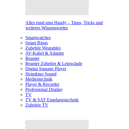
Alles rund ums Handy – Tipps, Tricks und
weiteres Wissenswertes
Smartwatches
Smart Rings
Zubehör Wearables
AV-Kabel & Adapter
Beamer
Beamer Zubehör & Leinwände
Digital Signage Player
Heimkino Sound
Medientechnik
Player & Recorder
Professional Display
TV
TV & SAT Empfangstechnik
Zubehör TV