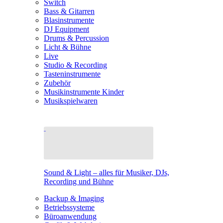
Switch
Bass & Gitarren
Blasinstrumente
DJ Equipment
Drums & Percussion
Licht & Bühne
Live
Studio & Recording
Tasteninstrumente
Zubehör
Musikinstrumente Kinder
Musikspielwaren
Sound & Light – alles für Musiker, DJs,
Recording und Bühne
Backup & Imaging
Betriebssysteme
Büroanwendung