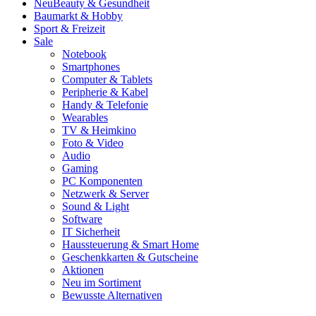
Neu
Beauty & Gesundheit
Baumarkt & Hobby
Sport & Freizeit
Sale
Notebook
Smartphones
Computer & Tablets
Peripherie & Kabel
Handy & Telefonie
Wearables
TV & Heimkino
Foto & Video
Audio
Gaming
PC Komponenten
Netzwerk & Server
Sound & Light
Software
IT Sicherheit
Haussteuerung & Smart Home
Geschenkkarten & Gutscheine
Aktionen
Neu im Sortiment
Bewusste Alternativen