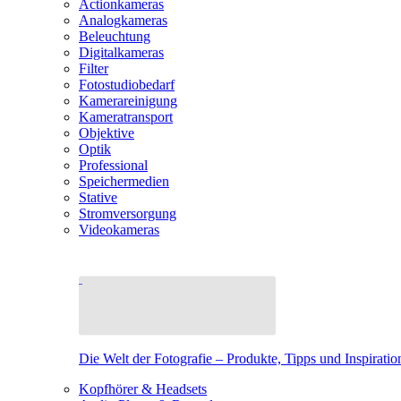
Actionkameras
Analogkameras
Beleuchtung
Digitalkameras
Filter
Fotostudiobedarf
Kamerareinigung
Kameratransport
Objektive
Optik
Professional
Speichermedien
Stative
Stromversorgung
Videokameras
Die Welt der Fotografie – Produkte, Tipps und Inspiratio
Kopfhörer & Headsets