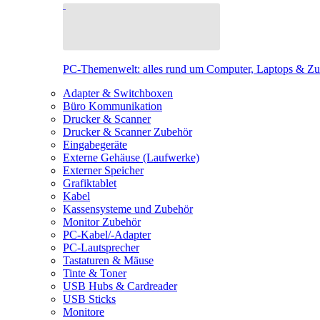
PC-Themenwelt: alles rund um Computer, Laptops & Z
Adapter & Switchboxen
Büro Kommunikation
Drucker & Scanner
Drucker & Scanner Zubehör
Eingabegeräte
Externe Gehäuse (Laufwerke)
Externer Speicher
Grafiktablet
Kabel
Kassensysteme und Zubehör
Monitor Zubehör
PC-Kabel/-Adapter
PC-Lautsprecher
Tastaturen & Mäuse
Tinte & Toner
USB Hubs & Cardreader
USB Sticks
Monitore