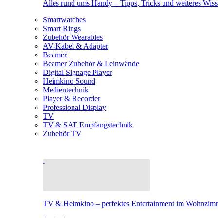
Alles rund ums Handy – Tipps, Tricks und weiteres Wis
Smartwatches
Smart Rings
Zubehör Wearables
AV-Kabel & Adapter
Beamer
Beamer Zubehör & Leinwände
Digital Signage Player
Heimkino Sound
Medientechnik
Player & Recorder
Professional Display
TV
TV & SAT Empfangstechnik
Zubehör TV
TV & Heimkino – perfektes Entertainment im Wohnzim