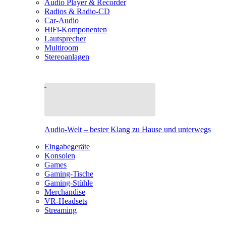
Audio Player & Recorder
Radios & Radio-CD
Car-Audio
HiFi-Komponenten
Lautsprecher
Multiroom
Stereoanlagen
Audio-Welt – bester Klang zu Hause und unterwegs
Eingabegeräte
Konsolen
Games
Gaming-Tische
Gaming-Stühle
Merchandise
VR-Headsets
Streaming