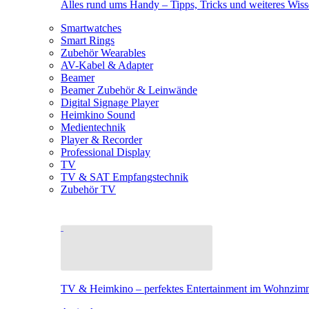
Alles rund ums Handy – Tipps, Tricks und weiteres Wis
Smartwatches
Smart Rings
Zubehör Wearables
AV-Kabel & Adapter
Beamer
Beamer Zubehör & Leinwände
Digital Signage Player
Heimkino Sound
Medientechnik
Player & Recorder
Professional Display
TV
TV & SAT Empfangstechnik
Zubehör TV
TV & Heimkino – perfektes Entertainment im Wohnzim