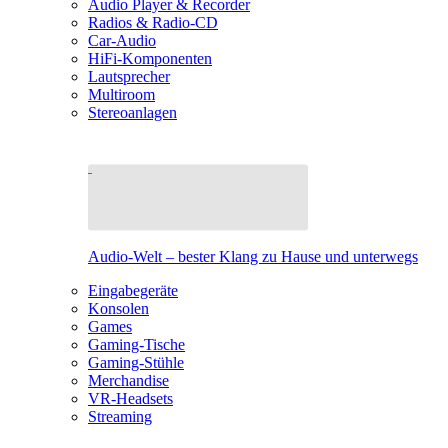
Audio Player & Recorder
Radios & Radio-CD
Car-Audio
HiFi-Komponenten
Lautsprecher
Multiroom
Stereoanlagen
Audio-Welt – bester Klang zu Hause und unterwegs
Eingabegeräte
Konsolen
Games
Gaming-Tische
Gaming-Stühle
Merchandise
VR-Headsets
Streaming