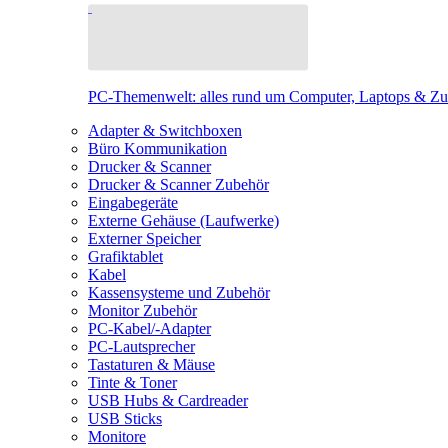
PC-Themenwelt: alles rund um Computer, Laptops & Z
Adapter & Switchboxen
Büro Kommunikation
Drucker & Scanner
Drucker & Scanner Zubehör
Eingabegeräte
Externe Gehäuse (Laufwerke)
Externer Speicher
Grafiktablet
Kabel
Kassensysteme und Zubehör
Monitor Zubehör
PC-Kabel/-Adapter
PC-Lautsprecher
Tastaturen & Mäuse
Tinte & Toner
USB Hubs & Cardreader
USB Sticks
Monitore