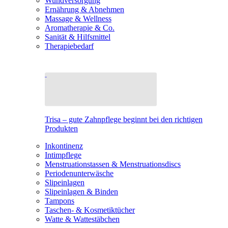
Wundversorgung
Ernährung & Abnehmen
Massage & Wellness
Aromatherapie & Co.
Sanität & Hilfsmittel
Therapiebedarf
Trisa – gute Zahnpflege beginnt bei den richtigen
Produkten
Inkontinenz
Intimpflege
Menstruationstassen & Menstruationsdiscs
Periodenunterwäsche
Slipeinlagen
Slipeinlagen & Binden
Tampons
Taschen- & Kosmetiktücher
Watte & Wattestäbchen