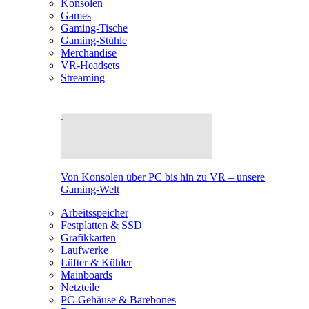
Konsolen
Games
Gaming-Tische
Gaming-Stühle
Merchandise
VR-Headsets
Streaming
Von Konsolen über PC bis hin zu VR – unsere
Gaming-Welt
Arbeitsspeicher
Festplatten & SSD
Grafikkarten
Laufwerke
Lüfter & Kühler
Mainboards
Netzteile
PC-Gehäuse & Barebones