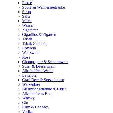
Eistee
Sport- & Wellnessgetränke
Sirup
Säfte
Milch
Wasser
Zigaretten
Cigarillos & Zigarren
Tabak
Tabak Zubehör
Rotwein
Weisswein
Rosé
Champagner & Schaumwein
Süss- & Dessertwein
Alkoholfreie Weine
Lagerbier
Craft Beer & Spezialitäten
Weizenbier
Biermischgetränke & Cider
Alkoholfreies Bier
Whisky
Gin
Rum & Cachaça
Vodka