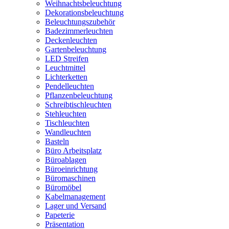
Weihnachtsbeleuchtung
Dekorationsbeleuchtung
Beleuchtungszubehör
Badezimmerleuchten
Deckenleuchten
Gartenbeleuchtung
LED Streifen
Leuchtmittel
Lichterketten
Pendelleuchten
Pflanzenbeleuchtung
Schreibtischleuchten
Stehleuchten
Tischleuchten
Wandleuchten
Basteln
Büro Arbeitsplatz
Büroablagen
Büroeinrichtung
Büromaschinen
Büromöbel
Kabelmanagement
Lager und Versand
Papeterie
Präsentation