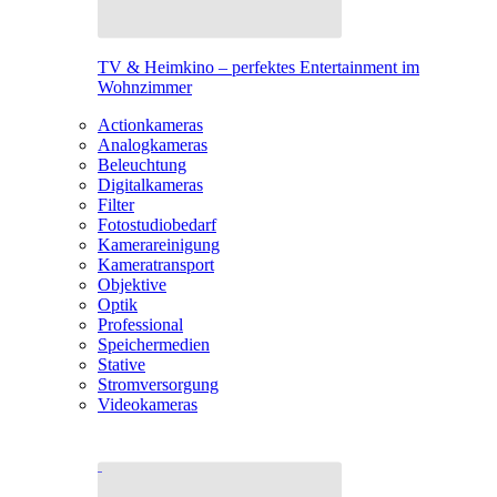
TV & Heimkino – perfektes Entertainment im
Wohnzimmer
Actionkameras
Analogkameras
Beleuchtung
Digitalkameras
Filter
Fotostudiobedarf
Kamerareinigung
Kameratransport
Objektive
Optik
Professional
Speichermedien
Stative
Stromversorgung
Videokameras