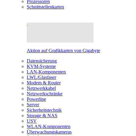
Prozessoren
Schnittstellenkarten
Aktion auf Grafikkarten von Gigabyte
Datensicherung
KVM-Systeme
LAN-Komponenten
LWL/Glasfaser
Modem & Router
Netzwerkkabel
Netzwerkschränke
Powerline
Server
Sicherheitstechnik
Storage & NAS
USV
WLAN-Komponenten
Überwachungskameras