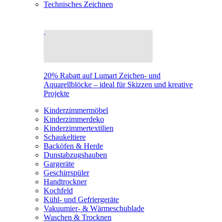
Technisches Zeichnen
20% Rabatt auf Lumart Zeichen- und
Aquarellblöcke – ideal für Skizzen und kreative
Projekte
Kinderzimmermöbel
Kinderzimmerdeko
Kinderzimmertextilien
Schaukeltiere
Backöfen & Herde
Dunstabzugshauben
Gargeräte
Geschirrspüler
Handtrockner
Kochfeld
Kühl- und Gefriergeräte
Vakuumier- & Wärmeschublade
Waschen & Trocknen