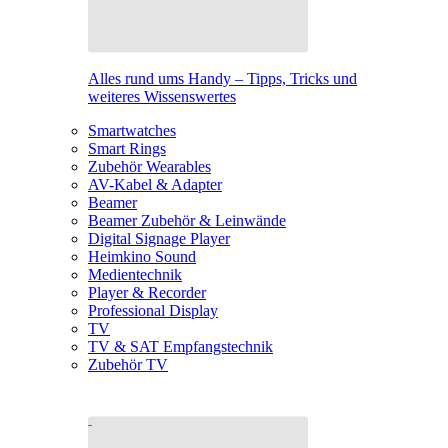
Alles rund ums Handy – Tipps, Tricks und
weiteres Wissenswertes
Smartwatches
Smart Rings
Zubehör Wearables
AV-Kabel & Adapter
Beamer
Beamer Zubehör & Leinwände
Digital Signage Player
Heimkino Sound
Medientechnik
Player & Recorder
Professional Display
TV
TV & SAT Empfangstechnik
Zubehör TV