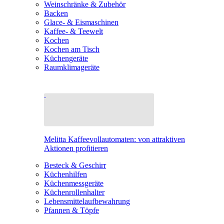
Weinschränke & Zubehör
Backen
Glace- & Eismaschinen
Kaffee- & Teewelt
Kochen
Kochen am Tisch
Küchengeräte
Raumklimageräte
Melitta Kaffeevollautomaten: von attraktiven
Aktionen profitieren
Besteck & Geschirr
Küchenhilfen
Küchenmessgeräte
Küchenrollenhalter
Lebensmittelaufbewahrung
Pfannen & Töpfe