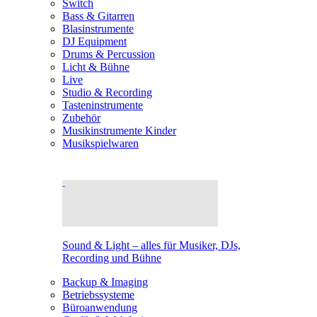
Switch
Bass & Gitarren
Blasinstrumente
DJ Equipment
Drums & Percussion
Licht & Bühne
Live
Studio & Recording
Tasteninstrumente
Zubehör
Musikinstrumente Kinder
Musikspielwaren
Sound & Light – alles für Musiker, DJs,
Recording und Bühne
Backup & Imaging
Betriebssysteme
Büroanwendung