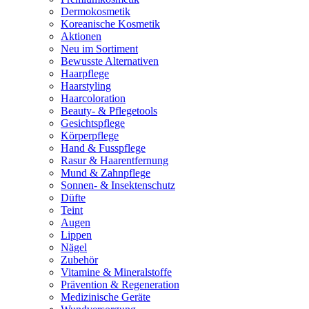
Dermokosmetik
Koreanische Kosmetik
Aktionen
Neu im Sortiment
Bewusste Alternativen
Haarpflege
Haarstyling
Haarcoloration
Beauty- & Pflegetools
Gesichtspflege
Körperpflege
Hand & Fusspflege
Rasur & Haarentfernung
Mund & Zahnpflege
Sonnen- & Insektenschutz
Düfte
Teint
Augen
Lippen
Nägel
Zubehör
Vitamine & Mineralstoffe
Prävention & Regeneration
Medizinische Geräte