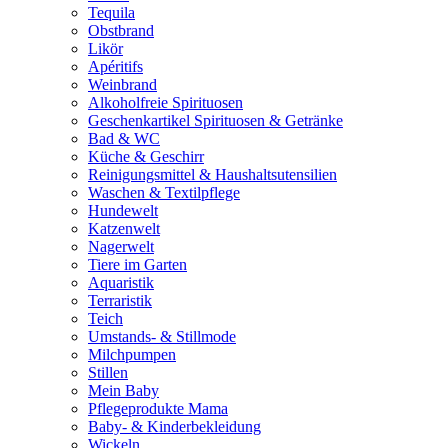
Tequila
Obstbrand
Likör
Apéritifs
Weinbrand
Alkoholfreie Spirituosen
Geschenkartikel Spirituosen & Getränke
Bad & WC
Küche & Geschirr
Reinigungsmittel & Haushaltsutensilien
Waschen & Textilpflege
Hundewelt
Katzenwelt
Nagerwelt
Tiere im Garten
Aquaristik
Terraristik
Teich
Umstands- & Stillmode
Milchpumpen
Stillen
Mein Baby
Pflegeprodukte Mama
Baby- & Kinderbekleidung
Wickeln