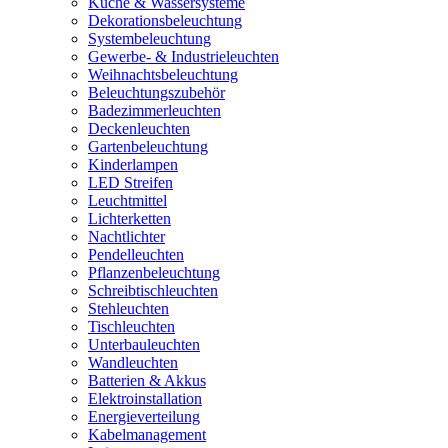
Küche & Wassersysteme
Dekorationsbeleuchtung
Systembeleuchtung
Gewerbe- & Industrieleuchten
Weihnachtsbeleuchtung
Beleuchtungszubehör
Badezimmerleuchten
Deckenleuchten
Gartenbeleuchtung
Kinderlampen
LED Streifen
Leuchtmittel
Lichterketten
Nachtlichter
Pendelleuchten
Pflanzenbeleuchtung
Schreibtischleuchten
Stehleuchten
Tischleuchten
Unterbauleuchten
Wandleuchten
Batterien & Akkus
Elektroinstallation
Energieverteilung
Kabelmanagement