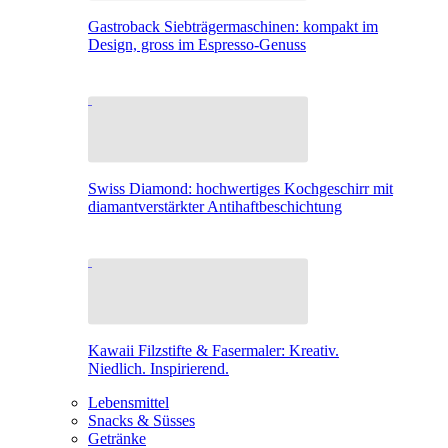
Gastroback Siebträgermaschinen: kompakt im
Design, gross im Espresso-Genuss
Swiss Diamond: hochwertiges Kochgeschirr mit
diamantverstärkter Antihaftbeschichtung
Kawaii Filzstifte & Fasermaler: Kreativ.
Niedlich. Inspirierend.
Lebensmittel
Snacks & Süsses
Getränke