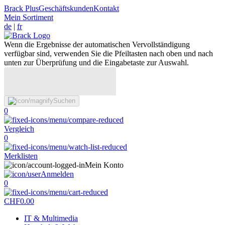
Brack Plus
Geschäftskunden
Kontakt
Mein Sortiment
de
|
fr
Wenn die Ergebnisse der automatischen Vervollständigung
verfügbar sind, verwenden Sie die Pfeiltasten nach oben und nach
unten zur Überprüfung und die Eingabetaste zur Auswahl.
Suchen
0
Vergleich
0
Merklisten
Mein Konto
Anmelden
0
CHF
0.00
IT & Multimedia