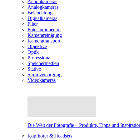
Actionkameras
Analogkameras
Beleuchtung
Digitalkameras
Filter
Fotostudiobedarf
Kamerareinigung
Kameratransport
Objektive
Optik
Professional
Speichermedien
Stative
Stromversorgung
Videokameras
Die Welt der Fotografie – Produkte, Tipps und Inspiratio
Kopfhörer & Headsets