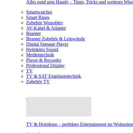
Alles rund ums Handy – Tipps, Tricks und weiteres Wis
Smartwatches
Smart Rings
Zubehör Wearables
AV-Kabel & Adapter
Beamer
Beamer Zubehör & Leinwände
Digital Signage Player
Heimkino Sound
Medientechnik
Player & Recorder
Professional Display
TV
TV & SAT Empfangstechnik
Zubehör TV
TV & Heimkino – perfektes Entertainment im Wohnzim