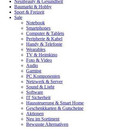
Neu
Beauty & Gesundheit
Baumarkt & Hobby
Sport & Freizeit
Sale
Notebook
Smartphones
Computer & Tablets
Peripherie & Kabel
Handy & Telefonie
Wearables
TV & Heimkino
Foto & Video
Audio
Gaming
PC Komponenten
Netzwerk & Server
Sound & Light
Software
IT Sicherheit
Haussteuerung & Smart Home
Geschenkkarten & Gutscheine
Aktionen
Neu im Sortiment
Bewusste Alternativen