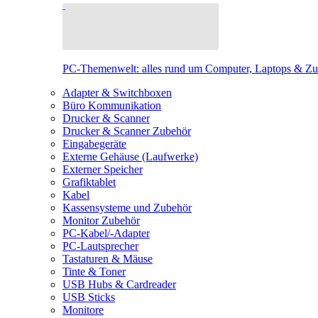
PC-Themenwelt: alles rund um Computer, Laptops & Z
Adapter & Switchboxen
Büro Kommunikation
Drucker & Scanner
Drucker & Scanner Zubehör
Eingabegeräte
Externe Gehäuse (Laufwerke)
Externer Speicher
Grafiktablet
Kabel
Kassensysteme und Zubehör
Monitor Zubehör
PC-Kabel/-Adapter
PC-Lautsprecher
Tastaturen & Mäuse
Tinte & Toner
USB Hubs & Cardreader
USB Sticks
Monitore