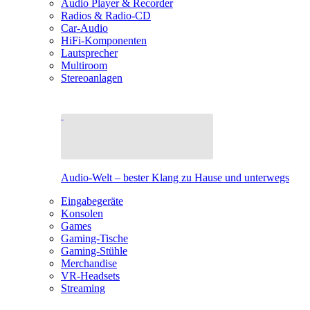
Audio Player & Recorder
Radios & Radio-CD
Car-Audio
HiFi-Komponenten
Lautsprecher
Multiroom
Stereoanlagen
Audio-Welt – bester Klang zu Hause und unterwegs
Eingabegeräte
Konsolen
Games
Gaming-Tische
Gaming-Stühle
Merchandise
VR-Headsets
Streaming