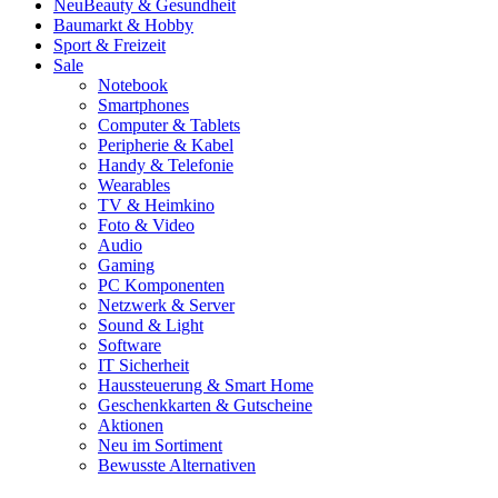
Neu
Beauty & Gesundheit
Baumarkt & Hobby
Sport & Freizeit
Sale
Notebook
Smartphones
Computer & Tablets
Peripherie & Kabel
Handy & Telefonie
Wearables
TV & Heimkino
Foto & Video
Audio
Gaming
PC Komponenten
Netzwerk & Server
Sound & Light
Software
IT Sicherheit
Haussteuerung & Smart Home
Geschenkkarten & Gutscheine
Aktionen
Neu im Sortiment
Bewusste Alternativen