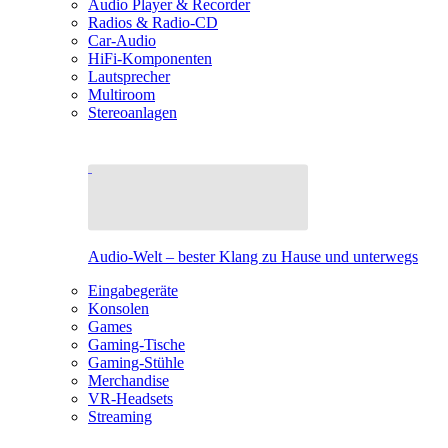
Audio Player & Recorder
Radios & Radio-CD
Car-Audio
HiFi-Komponenten
Lautsprecher
Multiroom
Stereoanlagen
Audio-Welt – bester Klang zu Hause und unterwegs
Eingabegeräte
Konsolen
Games
Gaming-Tische
Gaming-Stühle
Merchandise
VR-Headsets
Streaming