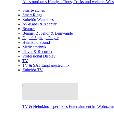
Alles rund ums Handy – Tipps, Tricks und weiteres Wis
Smartwatches
Smart Rings
Zubehör Wearables
AV-Kabel & Adapter
Beamer
Beamer Zubehör & Leinwände
Digital Signage Player
Heimkino Sound
Medientechnik
Player & Recorder
Professional Display
TV
TV & SAT Empfangstechnik
Zubehör TV
TV & Heimkino – perfektes Entertainment im Wohnzim