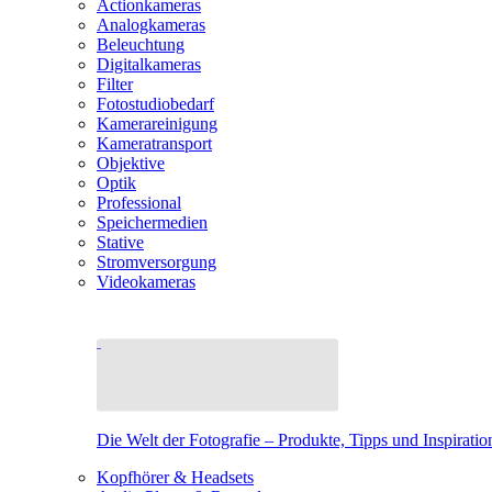
Actionkameras
Analogkameras
Beleuchtung
Digitalkameras
Filter
Fotostudiobedarf
Kamerareinigung
Kameratransport
Objektive
Optik
Professional
Speichermedien
Stative
Stromversorgung
Videokameras
Die Welt der Fotografie – Produkte, Tipps und Inspiratio
Kopfhörer & Headsets