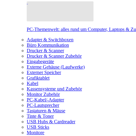
PC-Themenwelt: alles rund um Computer, Laptops & Z
Adapter & Switchboxen
Büro Kommunikation
Drucker & Scanner
Drucker & Scanner Zubehör
Eingabegeräte
Externe Gehäuse (Laufwerke)
Externer Speicher
Grafiktablet
Kabel
Kassensysteme und Zubehör
Monitor Zubehör
PC-Kabel/-Adapter
PC-Lautsprecher
Tastaturen & Mäuse
Tinte & Toner
USB Hubs & Cardreader
USB Sticks
Monitore