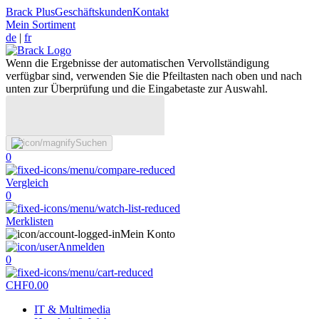
Brack Plus
Geschäftskunden
Kontakt
Mein Sortiment
de
|
fr
Wenn die Ergebnisse der automatischen Vervollständigung
verfügbar sind, verwenden Sie die Pfeiltasten nach oben und nach
unten zur Überprüfung und die Eingabetaste zur Auswahl.
Suchen
0
Vergleich
0
Merklisten
Mein Konto
Anmelden
0
CHF
0.00
IT & Multimedia