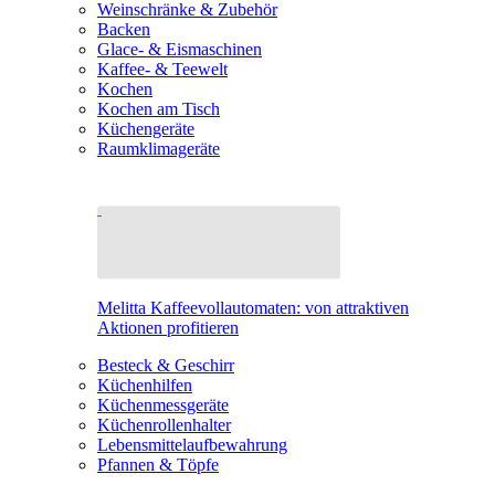
Weinschränke & Zubehör
Backen
Glace- & Eismaschinen
Kaffee- & Teewelt
Kochen
Kochen am Tisch
Küchengeräte
Raumklimageräte
Melitta Kaffeevollautomaten: von attraktiven
Aktionen profitieren
Besteck & Geschirr
Küchenhilfen
Küchenmessgeräte
Küchenrollenhalter
Lebensmittelaufbewahrung
Pfannen & Töpfe