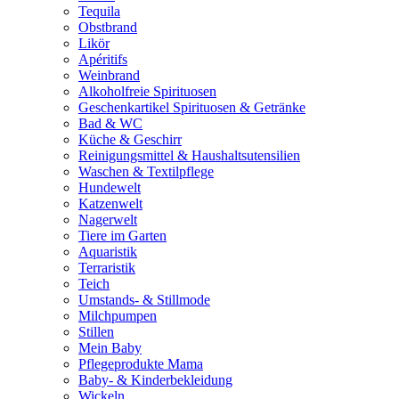
Tequila
Obstbrand
Likör
Apéritifs
Weinbrand
Alkoholfreie Spirituosen
Geschenkartikel Spirituosen & Getränke
Bad & WC
Küche & Geschirr
Reinigungsmittel & Haushaltsutensilien
Waschen & Textilpflege
Hundewelt
Katzenwelt
Nagerwelt
Tiere im Garten
Aquaristik
Terraristik
Teich
Umstands- & Stillmode
Milchpumpen
Stillen
Mein Baby
Pflegeprodukte Mama
Baby- & Kinderbekleidung
Wickeln