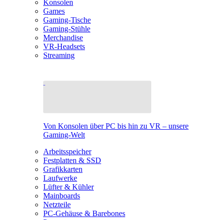
Konsolen
Games
Gaming-Tische
Gaming-Stühle
Merchandise
VR-Headsets
Streaming
Von Konsolen über PC bis hin zu VR – unsere
Gaming-Welt
Arbeitsspeicher
Festplatten & SSD
Grafikkarten
Laufwerke
Lüfter & Kühler
Mainboards
Netzteile
PC-Gehäuse & Barebones