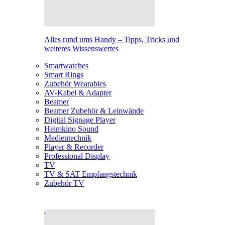
Alles rund ums Handy – Tipps, Tricks und
weiteres Wissenswertes
Smartwatches
Smart Rings
Zubehör Wearables
AV-Kabel & Adapter
Beamer
Beamer Zubehör & Leinwände
Digital Signage Player
Heimkino Sound
Medientechnik
Player & Recorder
Professional Display
TV
TV & SAT Empfangstechnik
Zubehör TV