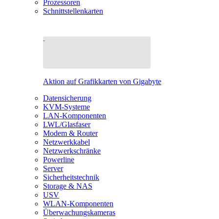
Prozessoren
Schnittstellenkarten
Aktion auf Grafikkarten von Gigabyte
Datensicherung
KVM-Systeme
LAN-Komponenten
LWL/Glasfaser
Modem & Router
Netzwerkkabel
Netzwerkschränke
Powerline
Server
Sicherheitstechnik
Storage & NAS
USV
WLAN-Komponenten
Überwachungskameras