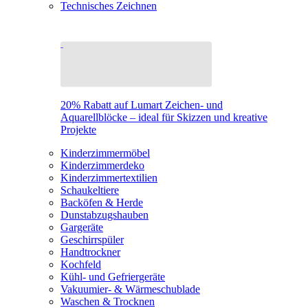
Technisches Zeichnen
20% Rabatt auf Lumart Zeichen- und
Aquarellblöcke – ideal für Skizzen und kreative
Projekte
Kinderzimmermöbel
Kinderzimmerdeko
Kinderzimmertextilien
Schaukeltiere
Backöfen & Herde
Dunstabzugshauben
Gargeräte
Geschirrspüler
Handtrockner
Kochfeld
Kühl- und Gefriergeräte
Vakuumier- & Wärmeschublade
Waschen & Trocknen