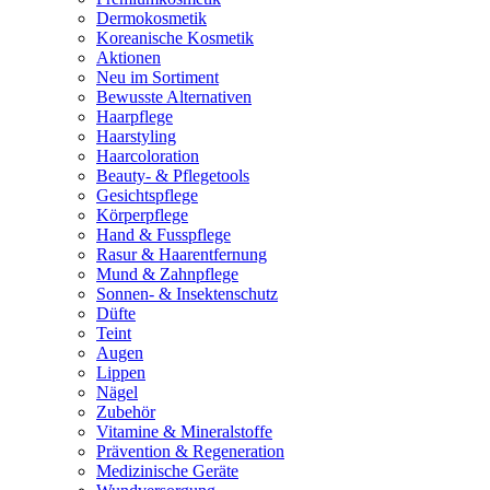
Dermokosmetik
Koreanische Kosmetik
Aktionen
Neu im Sortiment
Bewusste Alternativen
Haarpflege
Haarstyling
Haarcoloration
Beauty- & Pflegetools
Gesichtspflege
Körperpflege
Hand & Fusspflege
Rasur & Haarentfernung
Mund & Zahnpflege
Sonnen- & Insektenschutz
Düfte
Teint
Augen
Lippen
Nägel
Zubehör
Vitamine & Mineralstoffe
Prävention & Regeneration
Medizinische Geräte