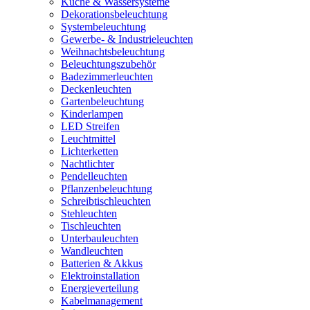
Küche & Wassersysteme
Dekorationsbeleuchtung
Systembeleuchtung
Gewerbe- & Industrieleuchten
Weihnachtsbeleuchtung
Beleuchtungszubehör
Badezimmerleuchten
Deckenleuchten
Gartenbeleuchtung
Kinderlampen
LED Streifen
Leuchtmittel
Lichterketten
Nachtlichter
Pendelleuchten
Pflanzenbeleuchtung
Schreibtischleuchten
Stehleuchten
Tischleuchten
Unterbauleuchten
Wandleuchten
Batterien & Akkus
Elektroinstallation
Energieverteilung
Kabelmanagement