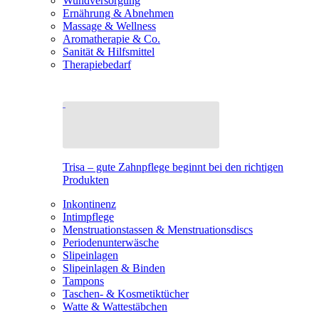
Wundversorgung
Ernährung & Abnehmen
Massage & Wellness
Aromatherapie & Co.
Sanität & Hilfsmittel
Therapiebedarf
Trisa – gute Zahnpflege beginnt bei den richtigen
Produkten
Inkontinenz
Intimpflege
Menstruationstassen & Menstruationsdiscs
Periodenunterwäsche
Slipeinlagen
Slipeinlagen & Binden
Tampons
Taschen- & Kosmetiktücher
Watte & Wattestäbchen