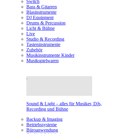
Switch
Bass & Gitarren
Blasinstrumente
DJ Equipment
Drums & Percussion
Licht & Bühne
Live
Studio & Recording
Tasteninstrumente
Zubehör
Musikinstrumente Kinder
Musikspielwaren
Sound & Light – alles für Musiker, DJs,
Recording und Bühne
Backup & Imaging
Betriebssysteme
Büroanwendung