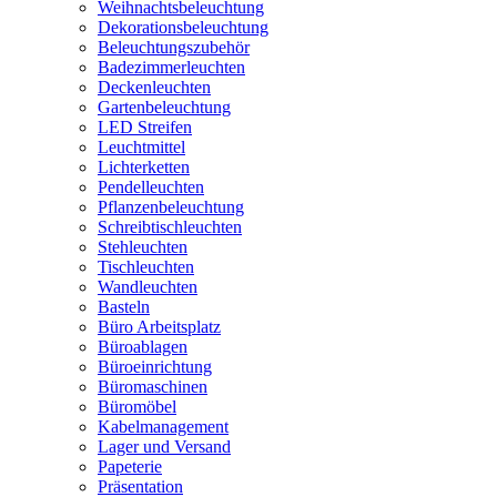
Weihnachtsbeleuchtung
Dekorationsbeleuchtung
Beleuchtungszubehör
Badezimmerleuchten
Deckenleuchten
Gartenbeleuchtung
LED Streifen
Leuchtmittel
Lichterketten
Pendelleuchten
Pflanzenbeleuchtung
Schreibtischleuchten
Stehleuchten
Tischleuchten
Wandleuchten
Basteln
Büro Arbeitsplatz
Büroablagen
Büroeinrichtung
Büromaschinen
Büromöbel
Kabelmanagement
Lager und Versand
Papeterie
Präsentation