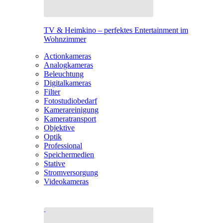
TV & Heimkino – perfektes Entertainment im
Wohnzimmer
Actionkameras
Analogkameras
Beleuchtung
Digitalkameras
Filter
Fotostudiobedarf
Kamerareinigung
Kameratransport
Objektive
Optik
Professional
Speichermedien
Stative
Stromversorgung
Videokameras