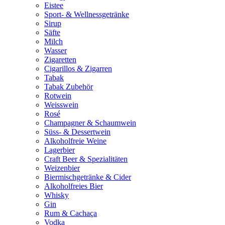
Eistee
Sport- & Wellnessgetränke
Sirup
Säfte
Milch
Wasser
Zigaretten
Cigarillos & Zigarren
Tabak
Tabak Zubehör
Rotwein
Weisswein
Rosé
Champagner & Schaumwein
Süss- & Dessertwein
Alkoholfreie Weine
Lagerbier
Craft Beer & Spezialitäten
Weizenbier
Biermischgetränke & Cider
Alkoholfreies Bier
Whisky
Gin
Rum & Cachaça
Vodka