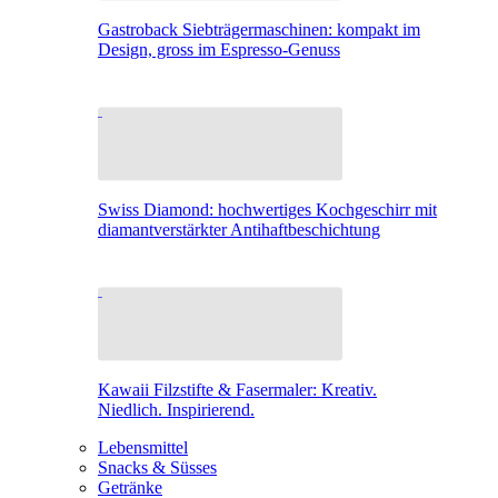
Gastroback Siebträgermaschinen: kompakt im
Design, gross im Espresso-Genuss
Swiss Diamond: hochwertiges Kochgeschirr mit
diamantverstärkter Antihaftbeschichtung
Kawaii Filzstifte & Fasermaler: Kreativ.
Niedlich. Inspirierend.
Lebensmittel
Snacks & Süsses
Getränke