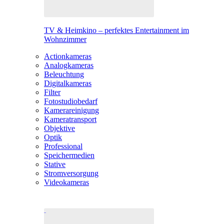
TV & Heimkino – perfektes Entertainment im
Wohnzimmer
Actionkameras
Analogkameras
Beleuchtung
Digitalkameras
Filter
Fotostudiobedarf
Kamerareinigung
Kameratransport
Objektive
Optik
Professional
Speichermedien
Stative
Stromversorgung
Videokameras