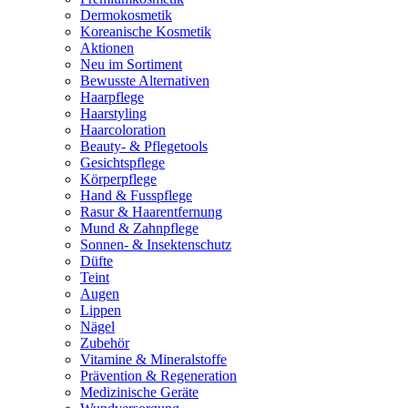
Dermokosmetik
Koreanische Kosmetik
Aktionen
Neu im Sortiment
Bewusste Alternativen
Haarpflege
Haarstyling
Haarcoloration
Beauty- & Pflegetools
Gesichtspflege
Körperpflege
Hand & Fusspflege
Rasur & Haarentfernung
Mund & Zahnpflege
Sonnen- & Insektenschutz
Düfte
Teint
Augen
Lippen
Nägel
Zubehör
Vitamine & Mineralstoffe
Prävention & Regeneration
Medizinische Geräte