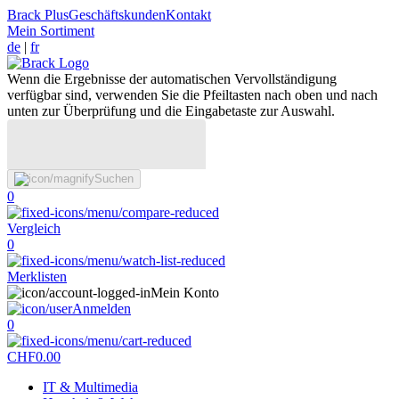
Brack Plus
Geschäftskunden
Kontakt
Mein Sortiment
de
|
fr
Wenn die Ergebnisse der automatischen Vervollständigung
verfügbar sind, verwenden Sie die Pfeiltasten nach oben und nach
unten zur Überprüfung und die Eingabetaste zur Auswahl.
Suchen
0
Vergleich
0
Merklisten
Mein Konto
Anmelden
0
CHF
0.00
IT & Multimedia