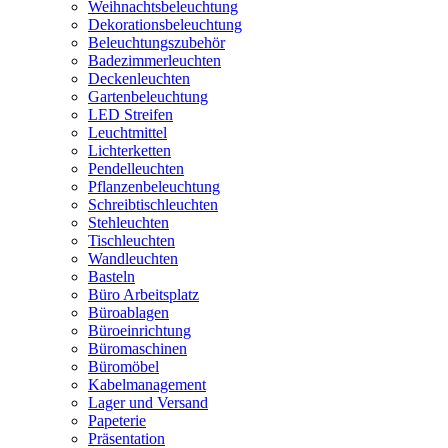
Weihnachtsbeleuchtung
Dekorationsbeleuchtung
Beleuchtungszubehör
Badezimmerleuchten
Deckenleuchten
Gartenbeleuchtung
LED Streifen
Leuchtmittel
Lichterketten
Pendelleuchten
Pflanzenbeleuchtung
Schreibtischleuchten
Stehleuchten
Tischleuchten
Wandleuchten
Basteln
Büro Arbeitsplatz
Büroablagen
Büroeinrichtung
Büromaschinen
Büromöbel
Kabelmanagement
Lager und Versand
Papeterie
Präsentation