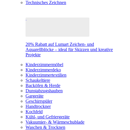
Technisches Zeichnen
20% Rabatt auf Lumart Zeichen- und
Aquarellblöcke – ideal für Skizzen und kreative
Projekte
Kinderzimmermöbel
Kinderzimmerdeko
Kinderzimmertextilien
Schaukeltiere
Backöfen & Herde
Dunstabzugshauben
Gargeräte
Geschirrspüler
Handtrockner
Kochfeld
Kühl- und Gefriergeräte
Vakuumier- & Wärmeschublade
Waschen & Trocknen