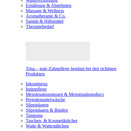
Wundversorgung
Ernährung & Abnehmen
Massage & Wellness
Aromatherapie & Co.
Sanität & Hilfsmittel
Therapiebedarf
Trisa – gute Zahnpflege beginnt bei den richtigen
Produkten
Inkontinenz
Intimpflege
Menstruationstassen & Menstruationsdiscs
Periodenunterwäsche
Slipeinlagen
Slipeinlagen & Binden
Tampons
Taschen- & Kosmetiktücher
Watte & Wattestäbchen