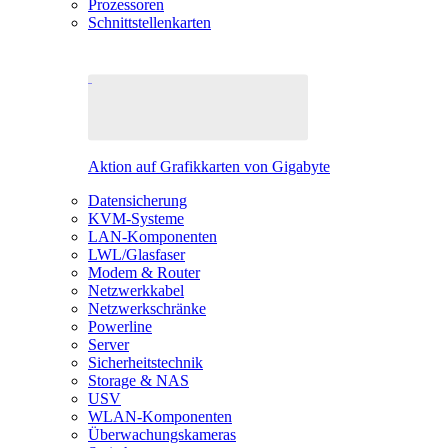
Prozessoren
Schnittstellenkarten
Aktion auf Grafikkarten von Gigabyte
Datensicherung
KVM-Systeme
LAN-Komponenten
LWL/Glasfaser
Modem & Router
Netzwerkkabel
Netzwerkschränke
Powerline
Server
Sicherheitstechnik
Storage & NAS
USV
WLAN-Komponenten
Überwachungskameras