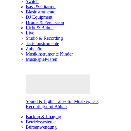
Switch
Bass & Gitarren
Blasinstrumente
DJ Equipment
Drums & Percussion
Licht & Bühne
Live
Studio & Recording
Tasteninstrumente
Zubehör
Musikinstrumente Kinder
Musikspielwaren
Sound & Light – alles für Musiker, DJs,
Recording und Bühne
Backup & Imaging
Betriebssysteme
Büroanwendung