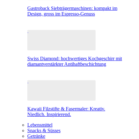
Gastroback Siebträgermaschinen: kompakt im
Design, gross im Espresso-Genuss
Swiss Diamond: hochwertiges Kochgeschirr mit
diamantverstärkter Antihaftbeschichtung
Kawaii Filzstifte & Fasermaler: Kreativ.
Niedlich. Inspirierend.
Lebensmittel
Snacks & Süsses
Getränke