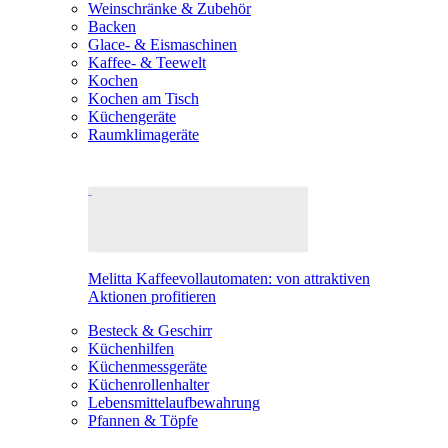
Weinschränke & Zubehör
Backen
Glace- & Eismaschinen
Kaffee- & Teewelt
Kochen
Kochen am Tisch
Küchengeräte
Raumklimageräte
Melitta Kaffeevollautomaten: von attraktiven
Aktionen profitieren
Besteck & Geschirr
Küchenhilfen
Küchenmessgeräte
Küchenrollenhalter
Lebensmittelaufbewahrung
Pfannen & Töpfe