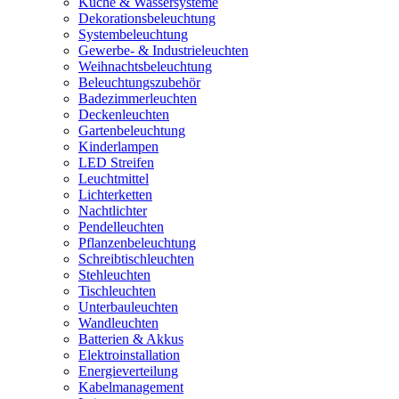
Küche & Wassersysteme
Dekorationsbeleuchtung
Systembeleuchtung
Gewerbe- & Industrieleuchten
Weihnachtsbeleuchtung
Beleuchtungszubehör
Badezimmerleuchten
Deckenleuchten
Gartenbeleuchtung
Kinderlampen
LED Streifen
Leuchtmittel
Lichterketten
Nachtlichter
Pendelleuchten
Pflanzenbeleuchtung
Schreibtischleuchten
Stehleuchten
Tischleuchten
Unterbauleuchten
Wandleuchten
Batterien & Akkus
Elektroinstallation
Energieverteilung
Kabelmanagement