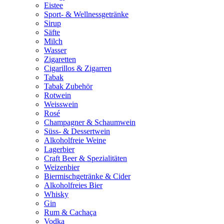
Eistee
Sport- & Wellnessgetränke
Sirup
Säfte
Milch
Wasser
Zigaretten
Cigarillos & Zigarren
Tabak
Tabak Zubehör
Rotwein
Weisswein
Rosé
Champagner & Schaumwein
Süss- & Dessertwein
Alkoholfreie Weine
Lagerbier
Craft Beer & Spezialitäten
Weizenbier
Biermischgetränke & Cider
Alkoholfreies Bier
Whisky
Gin
Rum & Cachaça
Vodka