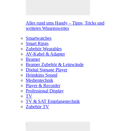
Alles rund ums Handy – Tipps, Tricks und
weiteres Wissenswertes
Smartwatches
Smart Rings
Zubehör Wearables
AV-Kabel & Adapter
Beamer
Beamer Zubehör & Leinwände
Digital Signage Player
Heimkino Sound
Medientechnik
Player & Recorder
Professional Display
TV
TV & SAT Empfangstechnik
Zubehör TV