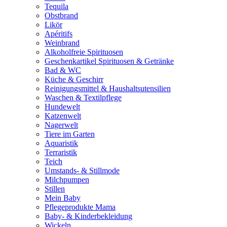
Tequila
Obstbrand
Likör
Apéritifs
Weinbrand
Alkoholfreie Spirituosen
Geschenkartikel Spirituosen & Getränke
Bad & WC
Küche & Geschirr
Reinigungsmittel & Haushaltsutensilien
Waschen & Textilpflege
Hundewelt
Katzenwelt
Nagerwelt
Tiere im Garten
Aquaristik
Terraristik
Teich
Umstands- & Stillmode
Milchpumpen
Stillen
Mein Baby
Pflegeprodukte Mama
Baby- & Kinderbekleidung
Wickeln