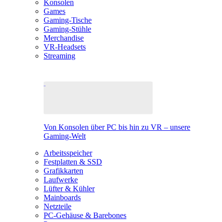
Konsolen
Games
Gaming-Tische
Gaming-Stühle
Merchandise
VR-Headsets
Streaming
Von Konsolen über PC bis hin zu VR – unsere
Gaming-Welt
Arbeitsspeicher
Festplatten & SSD
Grafikkarten
Laufwerke
Lüfter & Kühler
Mainboards
Netzteile
PC-Gehäuse & Barebones