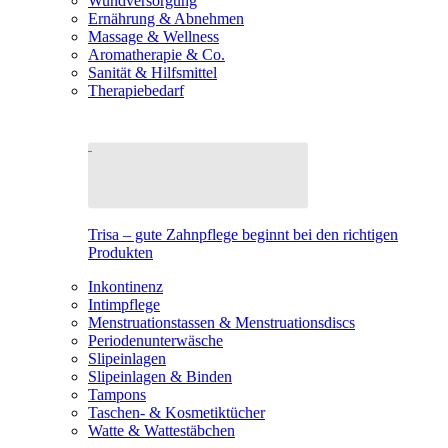
Wundversorgung
Ernährung & Abnehmen
Massage & Wellness
Aromatherapie & Co.
Sanität & Hilfsmittel
Therapiebedarf
Trisa – gute Zahnpflege beginnt bei den richtigen
Produkten
Inkontinenz
Intimpflege
Menstruationstassen & Menstruationsdiscs
Periodenunterwäsche
Slipeinlagen
Slipeinlagen & Binden
Tampons
Taschen- & Kosmetiktücher
Watte & Wattestäbchen