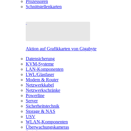
Prozessoren
Schnittstellenkarten
Aktion auf Grafikkarten von Gigabyte
Datensicherung
KVM-Systeme
LAN-Komponenten
LWL/Glasfaser
Modem & Router
Netzwerkkabel
Netzwerkschränke
Powerline
Server
Sicherheitstechnik
Storage & NAS
USV
WLAN-Komponenten
Überwachungskameras