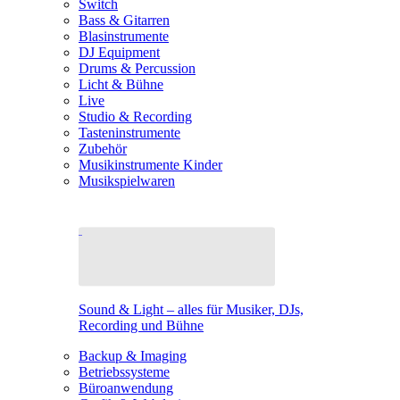
Switch
Bass & Gitarren
Blasinstrumente
DJ Equipment
Drums & Percussion
Licht & Bühne
Live
Studio & Recording
Tasteninstrumente
Zubehör
Musikinstrumente Kinder
Musikspielwaren
Sound & Light – alles für Musiker, DJs,
Recording und Bühne
Backup & Imaging
Betriebssysteme
Büroanwendung