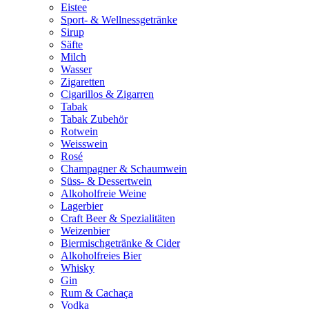
Eistee
Sport- & Wellnessgetränke
Sirup
Säfte
Milch
Wasser
Zigaretten
Cigarillos & Zigarren
Tabak
Tabak Zubehör
Rotwein
Weisswein
Rosé
Champagner & Schaumwein
Süss- & Dessertwein
Alkoholfreie Weine
Lagerbier
Craft Beer & Spezialitäten
Weizenbier
Biermischgetränke & Cider
Alkoholfreies Bier
Whisky
Gin
Rum & Cachaça
Vodka