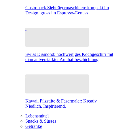
Gastroback Siebträgermaschinen: kompakt im
Design, gross im Espresso-Genuss
Swiss Diamond: hochwertiges Kochgeschirr mit
diamantverstärkter Antihaftbeschichtung
Kawaii Filzstifte & Fasermaler: Kreativ.
Niedlich. Inspirierend.
Lebensmittel
Snacks & Süsses
Getränke