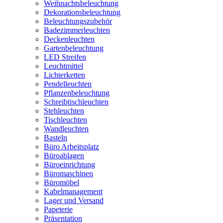
Weihnachtsbeleuchtung
Dekorationsbeleuchtung
Beleuchtungszubehör
Badezimmerleuchten
Deckenleuchten
Gartenbeleuchtung
LED Streifen
Leuchtmittel
Lichterketten
Pendelleuchten
Pflanzenbeleuchtung
Schreibtischleuchten
Stehleuchten
Tischleuchten
Wandleuchten
Basteln
Büro Arbeitsplatz
Büroablagen
Büroeinrichtung
Büromaschinen
Büromöbel
Kabelmanagement
Lager und Versand
Papeterie
Präsentation