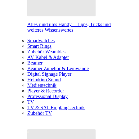
Alles rund ums Handy – Tipps, Tricks und
weiteres Wissenswertes
Smartwatches
Smart Rings
Zubehör Wearables
AV-Kabel & Adapter
Beamer
Beamer Zubehör & Leinwände
Digital Signage Player
Heimkino Sound
Medientechnik
Player & Recorder
Professional Display
TV
TV & SAT Empfangstechnik
Zubehör TV