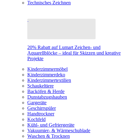
Technisches Zeichnen
20% Rabatt auf Lumart Zeichen- und
Aquarellblöcke – ideal für Skizzen und kreative
Projekte
Kinderzimmermöbel
Kinderzimmerdeko
Kinderzimmertextilien
Schaukeltiere
Backöfen & Herde
Dunstabzugshauben
Gargeräte
Geschirrspüler
Handtrockner
Kochfeld
Kühl- und Gefriergeräte
Vakuumier- & Wärmeschublade
Waschen & Trocknen