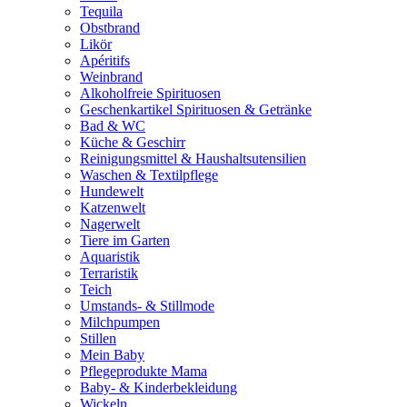
Tequila
Obstbrand
Likör
Apéritifs
Weinbrand
Alkoholfreie Spirituosen
Geschenkartikel Spirituosen & Getränke
Bad & WC
Küche & Geschirr
Reinigungsmittel & Haushaltsutensilien
Waschen & Textilpflege
Hundewelt
Katzenwelt
Nagerwelt
Tiere im Garten
Aquaristik
Terraristik
Teich
Umstands- & Stillmode
Milchpumpen
Stillen
Mein Baby
Pflegeprodukte Mama
Baby- & Kinderbekleidung
Wickeln