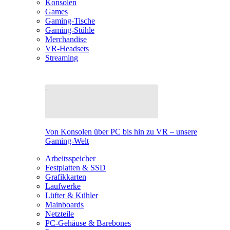
Konsolen
Games
Gaming-Tische
Gaming-Stühle
Merchandise
VR-Headsets
Streaming
Von Konsolen über PC bis hin zu VR – unsere
Gaming-Welt
Arbeitsspeicher
Festplatten & SSD
Grafikkarten
Laufwerke
Lüfter & Kühler
Mainboards
Netzteile
PC-Gehäuse & Barebones