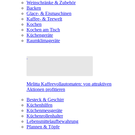
Weinschränke & Zubehör
Backen
Glace- & Eismaschinen
Kaffee- & Teewelt
Kochen
Kochen am Tisch
Küchengeräte
Raumklimageräte
Melitta Kaffeevollautomaten: von attraktiven
Aktionen profitieren
Besteck & Geschirr
Küchenhilfen
Küchenmessgeräte
Küchenrollenhalter
Lebensmittelaufbewahrung
Pfannen & Töpfe