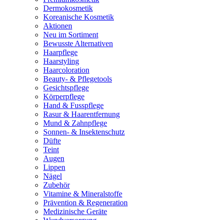
Dermokosmetik
Koreanische Kosmetik
Aktionen
Neu im Sortiment
Bewusste Alternativen
Haarpflege
Haarstyling
Haarcoloration
Beauty- & Pflegetools
Gesichtspflege
Körperpflege
Hand & Fusspflege
Rasur & Haarentfernung
Mund & Zahnpflege
Sonnen- & Insektenschutz
Düfte
Teint
Augen
Lippen
Nägel
Zubehör
Vitamine & Mineralstoffe
Prävention & Regeneration
Medizinische Geräte