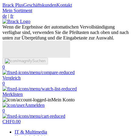
Brack Plus
Geschäftskunden
Kontakt
Mein Sortiment
de
|
fr
Wenn die Ergebnisse der automatischen Vervollständigung
verfügbar sind, verwenden Sie die Pfeiltasten nach oben und nach
unten zur Überprüfung und die Eingabetaste zur Auswahl.
Suchen
0
Vergleich
0
Merklisten
Mein Konto
Anmelden
0
CHF
0.00
IT & Multimedia