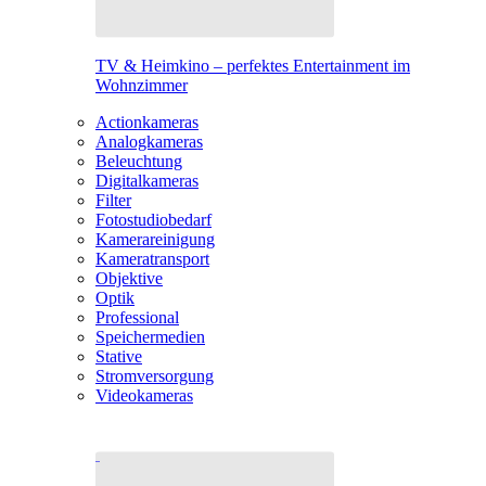
TV & Heimkino – perfektes Entertainment im
Wohnzimmer
Actionkameras
Analogkameras
Beleuchtung
Digitalkameras
Filter
Fotostudiobedarf
Kamerareinigung
Kameratransport
Objektive
Optik
Professional
Speichermedien
Stative
Stromversorgung
Videokameras