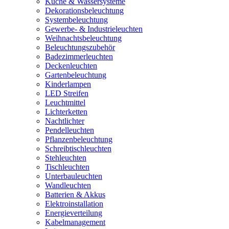
Küche & Wassersysteme
Dekorationsbeleuchtung
Systembeleuchtung
Gewerbe- & Industrieleuchten
Weihnachtsbeleuchtung
Beleuchtungszubehör
Badezimmerleuchten
Deckenleuchten
Gartenbeleuchtung
Kinderlampen
LED Streifen
Leuchtmittel
Lichterketten
Nachtlichter
Pendelleuchten
Pflanzenbeleuchtung
Schreibtischleuchten
Stehleuchten
Tischleuchten
Unterbauleuchten
Wandleuchten
Batterien & Akkus
Elektroinstallation
Energieverteilung
Kabelmanagement