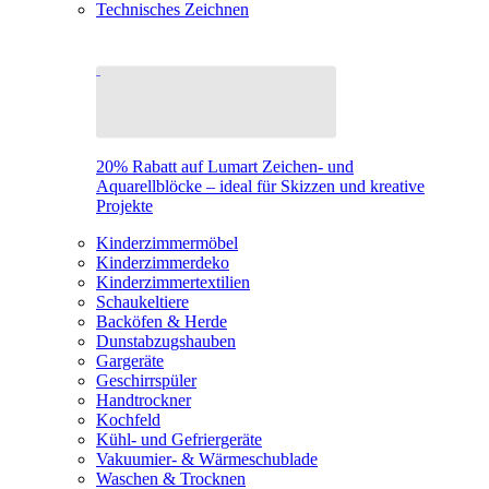
Technisches Zeichnen
20% Rabatt auf Lumart Zeichen- und
Aquarellblöcke – ideal für Skizzen und kreative
Projekte
Kinderzimmermöbel
Kinderzimmerdeko
Kinderzimmertextilien
Schaukeltiere
Backöfen & Herde
Dunstabzugshauben
Gargeräte
Geschirrspüler
Handtrockner
Kochfeld
Kühl- und Gefriergeräte
Vakuumier- & Wärmeschublade
Waschen & Trocknen