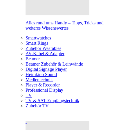
Alles rund ums Handy – Tipps, Tricks und
weiteres Wissenswertes
Smartwatches
Smart Rings
Zubehör Wearables
AV-Kabel & Adapter
Beamer
Beamer Zubehör & Leinwände
Digital Signage Player
Heimkino Sound
Medientechnik
Player & Recorder
Professional Display
TV
TV & SAT Empfangstechnik
Zubehör TV