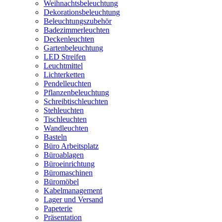
Weihnachtsbeleuchtung
Dekorationsbeleuchtung
Beleuchtungszubehör
Badezimmerleuchten
Deckenleuchten
Gartenbeleuchtung
LED Streifen
Leuchtmittel
Lichterketten
Pendelleuchten
Pflanzenbeleuchtung
Schreibtischleuchten
Stehleuchten
Tischleuchten
Wandleuchten
Basteln
Büro Arbeitsplatz
Büroablagen
Büroeinrichtung
Büromaschinen
Büromöbel
Kabelmanagement
Lager und Versand
Papeterie
Präsentation