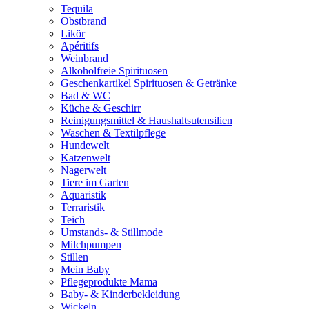
Tequila
Obstbrand
Likör
Apéritifs
Weinbrand
Alkoholfreie Spirituosen
Geschenkartikel Spirituosen & Getränke
Bad & WC
Küche & Geschirr
Reinigungsmittel & Haushaltsutensilien
Waschen & Textilpflege
Hundewelt
Katzenwelt
Nagerwelt
Tiere im Garten
Aquaristik
Terraristik
Teich
Umstands- & Stillmode
Milchpumpen
Stillen
Mein Baby
Pflegeprodukte Mama
Baby- & Kinderbekleidung
Wickeln