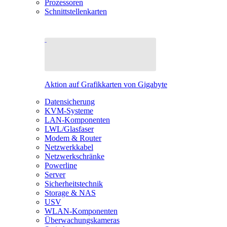
Prozessoren
Schnittstellenkarten
Aktion auf Grafikkarten von Gigabyte
Datensicherung
KVM-Systeme
LAN-Komponenten
LWL/Glasfaser
Modem & Router
Netzwerkkabel
Netzwerkschränke
Powerline
Server
Sicherheitstechnik
Storage & NAS
USV
WLAN-Komponenten
Überwachungskameras