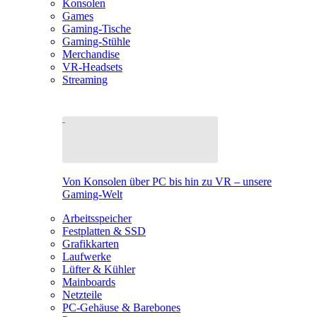
Konsolen
Games
Gaming-Tische
Gaming-Stühle
Merchandise
VR-Headsets
Streaming
Von Konsolen über PC bis hin zu VR – unsere
Gaming-Welt
Arbeitsspeicher
Festplatten & SSD
Grafikkarten
Laufwerke
Lüfter & Kühler
Mainboards
Netzteile
PC-Gehäuse & Barebones