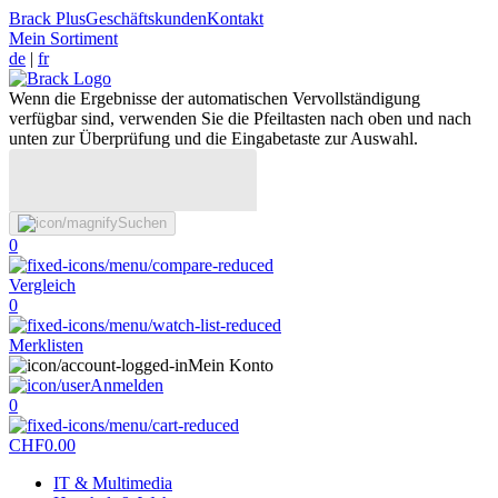
Brack Plus
Geschäftskunden
Kontakt
Mein Sortiment
de
|
fr
Wenn die Ergebnisse der automatischen Vervollständigung
verfügbar sind, verwenden Sie die Pfeiltasten nach oben und nach
unten zur Überprüfung und die Eingabetaste zur Auswahl.
Suchen
0
Vergleich
0
Merklisten
Mein Konto
Anmelden
0
CHF
0.00
IT & Multimedia