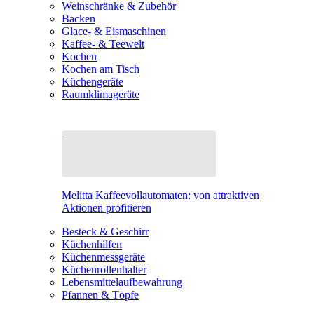
Weinschränke & Zubehör
Backen
Glace- & Eismaschinen
Kaffee- & Teewelt
Kochen
Kochen am Tisch
Küchengeräte
Raumklimageräte
Melitta Kaffeevollautomaten: von attraktiven
Aktionen profitieren
Besteck & Geschirr
Küchenhilfen
Küchenmessgeräte
Küchenrollenhalter
Lebensmittelaufbewahrung
Pfannen & Töpfe