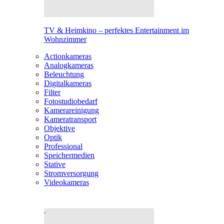
TV & Heimkino – perfektes Entertainment im
Wohnzimmer
Actionkameras
Analogkameras
Beleuchtung
Digitalkameras
Filter
Fotostudiobedarf
Kamerareinigung
Kameratransport
Objektive
Optik
Professional
Speichermedien
Stative
Stromversorgung
Videokameras