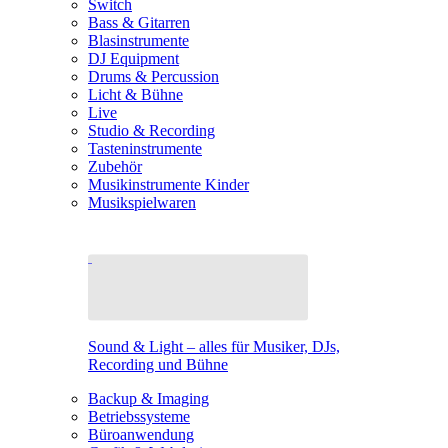
Switch
Bass & Gitarren
Blasinstrumente
DJ Equipment
Drums & Percussion
Licht & Bühne
Live
Studio & Recording
Tasteninstrumente
Zubehör
Musikinstrumente Kinder
Musikspielwaren
Sound & Light – alles für Musiker, DJs,
Recording und Bühne
Backup & Imaging
Betriebssysteme
Büroanwendung