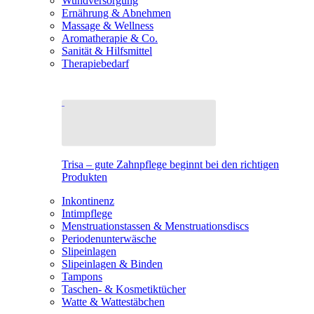
Wundversorgung
Ernährung & Abnehmen
Massage & Wellness
Aromatherapie & Co.
Sanität & Hilfsmittel
Therapiebedarf
Trisa – gute Zahnpflege beginnt bei den richtigen
Produkten
Inkontinenz
Intimpflege
Menstruationstassen & Menstruationsdiscs
Periodenunterwäsche
Slipeinlagen
Slipeinlagen & Binden
Tampons
Taschen- & Kosmetiktücher
Watte & Wattestäbchen