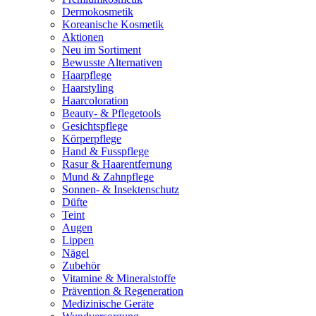
Dermokosmetik
Koreanische Kosmetik
Aktionen
Neu im Sortiment
Bewusste Alternativen
Haarpflege
Haarstyling
Haarcoloration
Beauty- & Pflegetools
Gesichtspflege
Körperpflege
Hand & Fusspflege
Rasur & Haarentfernung
Mund & Zahnpflege
Sonnen- & Insektenschutz
Düfte
Teint
Augen
Lippen
Nägel
Zubehör
Vitamine & Mineralstoffe
Prävention & Regeneration
Medizinische Geräte