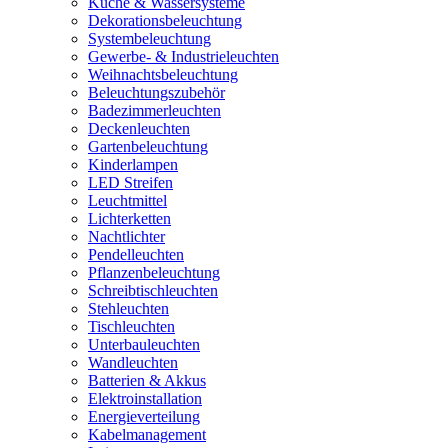
Küche & Wassersysteme
Dekorationsbeleuchtung
Systembeleuchtung
Gewerbe- & Industrieleuchten
Weihnachtsbeleuchtung
Beleuchtungszubehör
Badezimmerleuchten
Deckenleuchten
Gartenbeleuchtung
Kinderlampen
LED Streifen
Leuchtmittel
Lichterketten
Nachtlichter
Pendelleuchten
Pflanzenbeleuchtung
Schreibtischleuchten
Stehleuchten
Tischleuchten
Unterbauleuchten
Wandleuchten
Batterien & Akkus
Elektroinstallation
Energieverteilung
Kabelmanagement