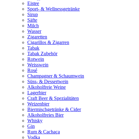
Eistee
Sport- & Wellnessgetränke
Sirup
Säfte
Milch
Wasser
Zigaretten
Cigarillos & Zigarren
Tabak
Tabak Zubehör
Rotwein
Weisswein
Rosé
Champagner & Schaumwein
Süss- & Dessertwein
Alkoholfreie Weine
Lagerbier
Craft Beer & Spezialitäten
Weizenbier
Biermischgetränke & Cider
Alkoholfreies Bier
Whisky
Gin
Rum & Cachaça
Vodka