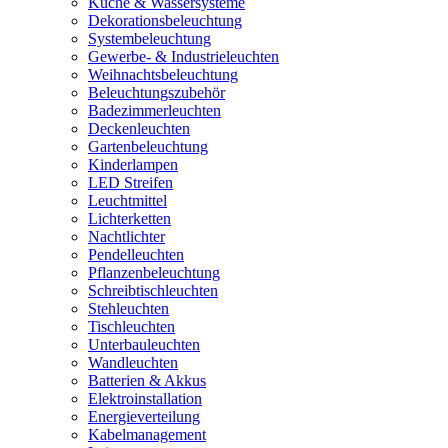
Küche & Wassersysteme
Dekorationsbeleuchtung
Systembeleuchtung
Gewerbe- & Industrieleuchten
Weihnachtsbeleuchtung
Beleuchtungszubehör
Badezimmerleuchten
Deckenleuchten
Gartenbeleuchtung
Kinderlampen
LED Streifen
Leuchtmittel
Lichterketten
Nachtlichter
Pendelleuchten
Pflanzenbeleuchtung
Schreibtischleuchten
Stehleuchten
Tischleuchten
Unterbauleuchten
Wandleuchten
Batterien & Akkus
Elektroinstallation
Energieverteilung
Kabelmanagement