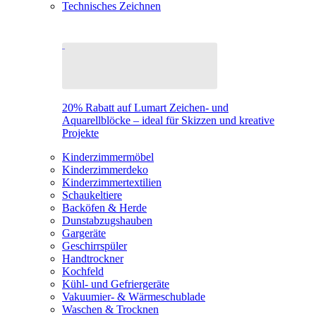
Technisches Zeichnen
20% Rabatt auf Lumart Zeichen- und
Aquarellblöcke – ideal für Skizzen und kreative
Projekte
Kinderzimmermöbel
Kinderzimmerdeko
Kinderzimmertextilien
Schaukeltiere
Backöfen & Herde
Dunstabzugshauben
Gargeräte
Geschirrspüler
Handtrockner
Kochfeld
Kühl- und Gefriergeräte
Vakuumier- & Wärmeschublade
Waschen & Trocknen