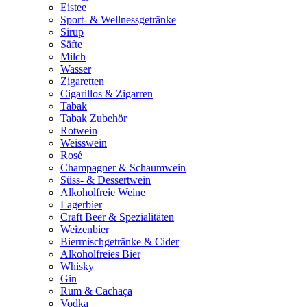
Eistee
Sport- & Wellnessgetränke
Sirup
Säfte
Milch
Wasser
Zigaretten
Cigarillos & Zigarren
Tabak
Tabak Zubehör
Rotwein
Weisswein
Rosé
Champagner & Schaumwein
Süss- & Dessertwein
Alkoholfreie Weine
Lagerbier
Craft Beer & Spezialitäten
Weizenbier
Biermischgetränke & Cider
Alkoholfreies Bier
Whisky
Gin
Rum & Cachaça
Vodka