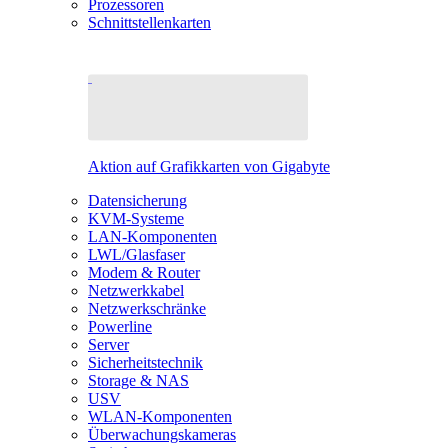
Prozessoren
Schnittstellenkarten
Aktion auf Grafikkarten von Gigabyte
Datensicherung
KVM-Systeme
LAN-Komponenten
LWL/Glasfaser
Modem & Router
Netzwerkkabel
Netzwerkschränke
Powerline
Server
Sicherheitstechnik
Storage & NAS
USV
WLAN-Komponenten
Überwachungskameras