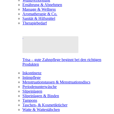
Wundversorgung
Ernährung & Abnehmen
Massage & Wellness
Aromatherapie & Co.
Sanität & Hilfsmittel
Therapiebedarf
Trisa – gute Zahnpflege beginnt bei den richtigen
Produkten
Inkontinenz
Intimpflege
Menstruationstassen & Menstruationsdiscs
Periodenunterwäsche
Slipeinlagen
Slipeinlagen & Binden
Tampons
Taschen- & Kosmetiktücher
Watte & Wattestäbchen