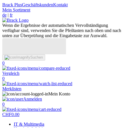
Brack Plus
Geschäftskunden
Kontakt
Mein Sortiment
de
|
fr
Wenn die Ergebnisse der automatischen Vervollständigung
verfügbar sind, verwenden Sie die Pfeiltasten nach oben und nach
unten zur Überprüfung und die Eingabetaste zur Auswahl.
Suchen
0
Vergleich
0
Merklisten
Mein Konto
Anmelden
0
CHF
0.00
IT & Multimedia