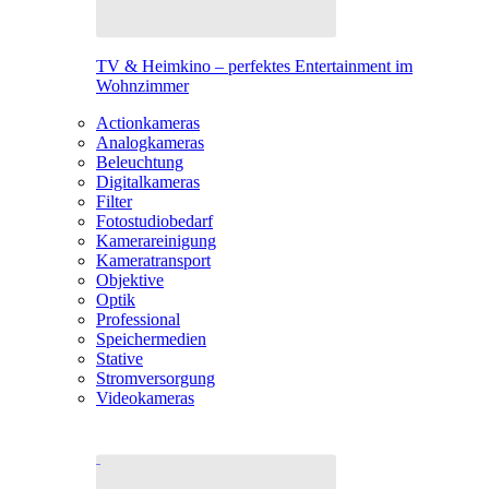
TV & Heimkino – perfektes Entertainment im
Wohnzimmer
Actionkameras
Analogkameras
Beleuchtung
Digitalkameras
Filter
Fotostudiobedarf
Kamerareinigung
Kameratransport
Objektive
Optik
Professional
Speichermedien
Stative
Stromversorgung
Videokameras