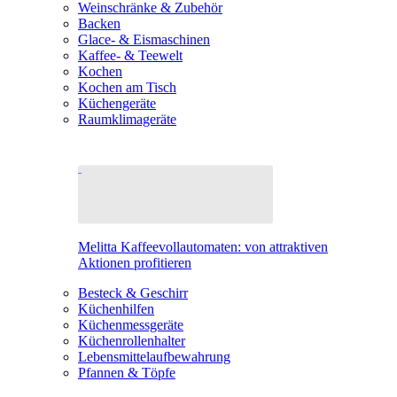
Weinschränke & Zubehör
Backen
Glace- & Eismaschinen
Kaffee- & Teewelt
Kochen
Kochen am Tisch
Küchengeräte
Raumklimageräte
Melitta Kaffeevollautomaten: von attraktiven
Aktionen profitieren
Besteck & Geschirr
Küchenhilfen
Küchenmessgeräte
Küchenrollenhalter
Lebensmittelaufbewahrung
Pfannen & Töpfe