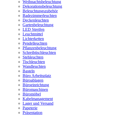
Weihnachtsbeleuchtung
Dekorationsbeleuchtung
Beleuchtungszubehör
Badezimmerleuchten
Deckenleuchten
Gartenbeleuchtung
LED Streifen
Leuchtmittel
Lichterketten
Pendelleuchten
Pflanzenbeleuchtung
Schreibtischleuchten
Stehleuchten
Tischleuchten
Wandleuchten
Basteln
Büro Arbeitsplatz
Büroablagen
Büroeinrichtung
Büromaschinen
Büromöbel
Kabelmanagement
Lager und Versand
Papeterie
Präsentation