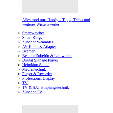
Alles rund ums Handy – Tipps, Tricks und
weiteres Wissenswertes
Smartwatches
Smart Rings
Zubehör Wearables
AV-Kabel & Adapter
Beamer
Beamer Zubehör & Leinwände
Digital Signage Player
Heimkino Sound
Medientechnik
Player & Recorder
Professional Display
TV
TV & SAT Empfangstechnik
Zubehör TV