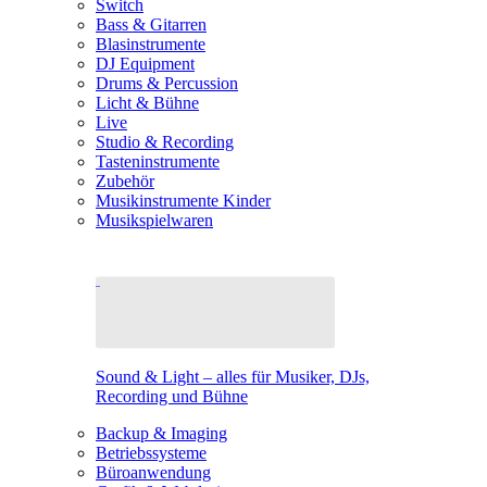
Switch
Bass & Gitarren
Blasinstrumente
DJ Equipment
Drums & Percussion
Licht & Bühne
Live
Studio & Recording
Tasteninstrumente
Zubehör
Musikinstrumente Kinder
Musikspielwaren
Sound & Light – alles für Musiker, DJs,
Recording und Bühne
Backup & Imaging
Betriebssysteme
Büroanwendung