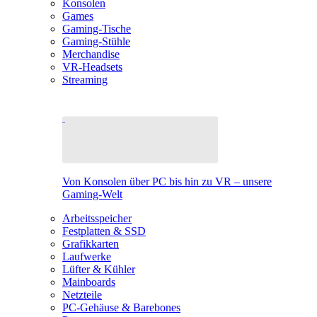
Konsolen
Games
Gaming-Tische
Gaming-Stühle
Merchandise
VR-Headsets
Streaming
Von Konsolen über PC bis hin zu VR – unsere
Gaming-Welt
Arbeitsspeicher
Festplatten & SSD
Grafikkarten
Laufwerke
Lüfter & Kühler
Mainboards
Netzteile
PC-Gehäuse & Barebones