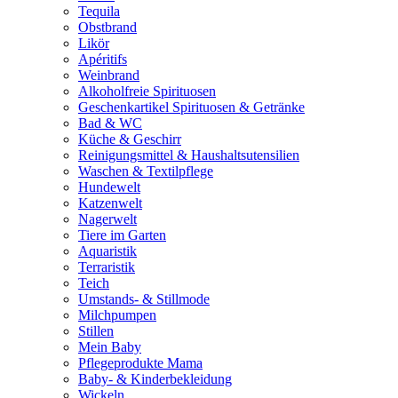
Tequila
Obstbrand
Likör
Apéritifs
Weinbrand
Alkoholfreie Spirituosen
Geschenkartikel Spirituosen & Getränke
Bad & WC
Küche & Geschirr
Reinigungsmittel & Haushaltsutensilien
Waschen & Textilpflege
Hundewelt
Katzenwelt
Nagerwelt
Tiere im Garten
Aquaristik
Terraristik
Teich
Umstands- & Stillmode
Milchpumpen
Stillen
Mein Baby
Pflegeprodukte Mama
Baby- & Kinderbekleidung
Wickeln