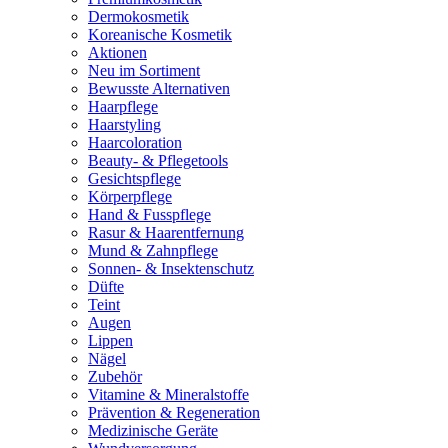
Dermokosmetik
Koreanische Kosmetik
Aktionen
Neu im Sortiment
Bewusste Alternativen
Haarpflege
Haarstyling
Haarcoloration
Beauty- & Pflegetools
Gesichtspflege
Körperpflege
Hand & Fusspflege
Rasur & Haarentfernung
Mund & Zahnpflege
Sonnen- & Insektenschutz
Düfte
Teint
Augen
Lippen
Nägel
Zubehör
Vitamine & Mineralstoffe
Prävention & Regeneration
Medizinische Geräte