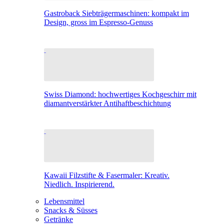
Gastroback Siebträgermaschinen: kompakt im
Design, gross im Espresso-Genuss
Swiss Diamond: hochwertiges Kochgeschirr mit
diamantverstärkter Antihaftbeschichtung
Kawaii Filzstifte & Fasermaler: Kreativ.
Niedlich. Inspirierend.
Lebensmittel
Snacks & Süsses
Getränke