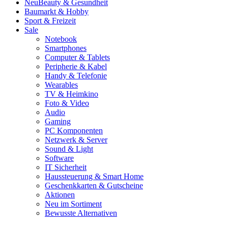
Neu
Beauty & Gesundheit
Baumarkt & Hobby
Sport & Freizeit
Sale
Notebook
Smartphones
Computer & Tablets
Peripherie & Kabel
Handy & Telefonie
Wearables
TV & Heimkino
Foto & Video
Audio
Gaming
PC Komponenten
Netzwerk & Server
Sound & Light
Software
IT Sicherheit
Haussteuerung & Smart Home
Geschenkkarten & Gutscheine
Aktionen
Neu im Sortiment
Bewusste Alternativen