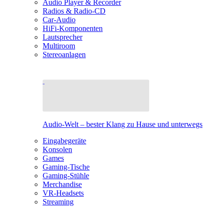
Audio Player & Recorder
Radios & Radio-CD
Car-Audio
HiFi-Komponenten
Lautsprecher
Multiroom
Stereoanlagen
Audio-Welt – bester Klang zu Hause und unterwegs
Eingabegeräte
Konsolen
Games
Gaming-Tische
Gaming-Stühle
Merchandise
VR-Headsets
Streaming