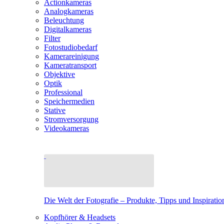
Actionkameras
Analogkameras
Beleuchtung
Digitalkameras
Filter
Fotostudiobedarf
Kamerareinigung
Kameratransport
Objektive
Optik
Professional
Speichermedien
Stative
Stromversorgung
Videokameras
Die Welt der Fotografie – Produkte, Tipps und Inspiratio
Kopfhörer & Headsets