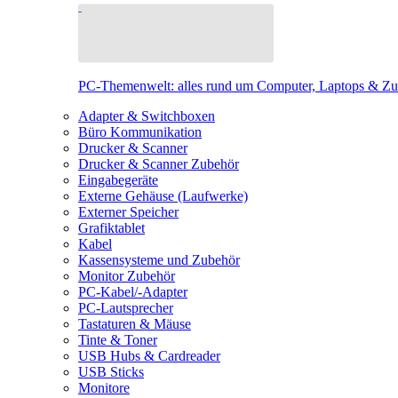
PC-Themenwelt: alles rund um Computer, Laptops & Z
Adapter & Switchboxen
Büro Kommunikation
Drucker & Scanner
Drucker & Scanner Zubehör
Eingabegeräte
Externe Gehäuse (Laufwerke)
Externer Speicher
Grafiktablet
Kabel
Kassensysteme und Zubehör
Monitor Zubehör
PC-Kabel/-Adapter
PC-Lautsprecher
Tastaturen & Mäuse
Tinte & Toner
USB Hubs & Cardreader
USB Sticks
Monitore