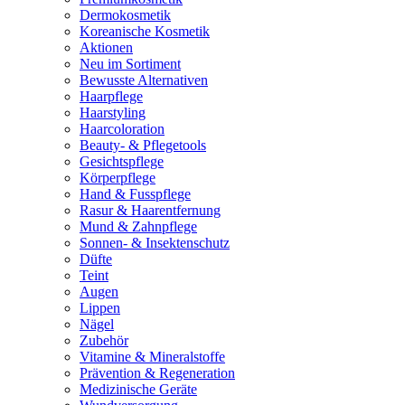
Dermokosmetik
Koreanische Kosmetik
Aktionen
Neu im Sortiment
Bewusste Alternativen
Haarpflege
Haarstyling
Haarcoloration
Beauty- & Pflegetools
Gesichtspflege
Körperpflege
Hand & Fusspflege
Rasur & Haarentfernung
Mund & Zahnpflege
Sonnen- & Insektenschutz
Düfte
Teint
Augen
Lippen
Nägel
Zubehör
Vitamine & Mineralstoffe
Prävention & Regeneration
Medizinische Geräte