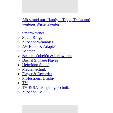
Alles rund ums Handy – Tipps, Tricks und
weiteres Wissenswertes
Smartwatches
Smart Rings
Zubehör Wearables
AV-Kabel & Adapter
Beamer
Beamer Zubehör & Leinwände
Digital Signage Player
Heimkino Sound
Medientechnik
Player & Recorder
Professional Display
TV
TV & SAT Empfangstechnik
Zubehör TV