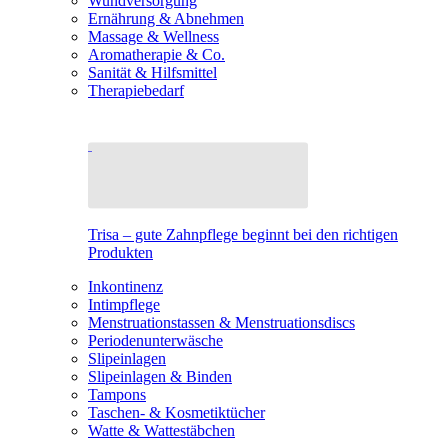
Wundversorgung
Ernährung & Abnehmen
Massage & Wellness
Aromatherapie & Co.
Sanität & Hilfsmittel
Therapiebedarf
Trisa – gute Zahnpflege beginnt bei den richtigen
Produkten
Inkontinenz
Intimpflege
Menstruationstassen & Menstruationsdiscs
Periodenunterwäsche
Slipeinlagen
Slipeinlagen & Binden
Tampons
Taschen- & Kosmetiktücher
Watte & Wattestäbchen