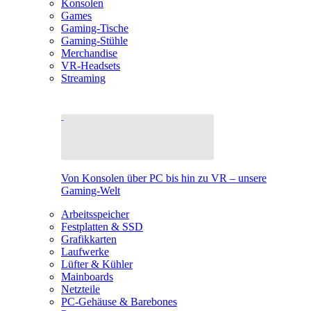
Konsolen
Games
Gaming-Tische
Gaming-Stühle
Merchandise
VR-Headsets
Streaming
Von Konsolen über PC bis hin zu VR – unsere
Gaming-Welt
Arbeitsspeicher
Festplatten & SSD
Grafikkarten
Laufwerke
Lüfter & Kühler
Mainboards
Netzteile
PC-Gehäuse & Barebones