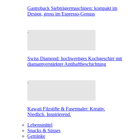
Gastroback Siebträgermaschinen: kompakt im
Design, gross im Espresso-Genuss
Swiss Diamond: hochwertiges Kochgeschirr mit
diamantverstärkter Antihaftbeschichtung
Kawaii Filzstifte & Fasermaler: Kreativ.
Niedlich. Inspirierend.
Lebensmittel
Snacks & Süsses
Getränke