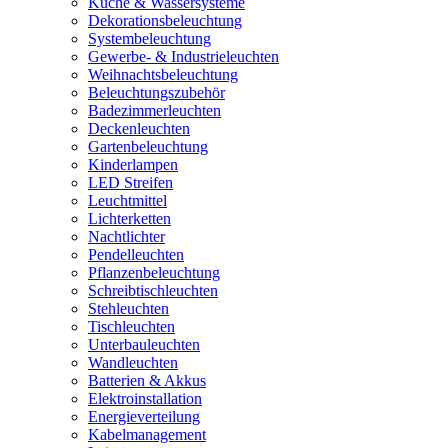
Küche & Wassersysteme
Dekorationsbeleuchtung
Systembeleuchtung
Gewerbe- & Industrieleuchten
Weihnachtsbeleuchtung
Beleuchtungszubehör
Badezimmerleuchten
Deckenleuchten
Gartenbeleuchtung
Kinderlampen
LED Streifen
Leuchtmittel
Lichterketten
Nachtlichter
Pendelleuchten
Pflanzenbeleuchtung
Schreibtischleuchten
Stehleuchten
Tischleuchten
Unterbauleuchten
Wandleuchten
Batterien & Akkus
Elektroinstallation
Energieverteilung
Kabelmanagement