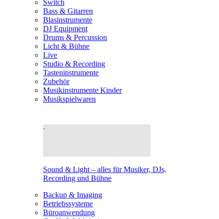
Switch
Bass & Gitarren
Blasinstrumente
DJ Equipment
Drums & Percussion
Licht & Bühne
Live
Studio & Recording
Tasteninstrumente
Zubehör
Musikinstrumente Kinder
Musikspielwaren
Sound & Light – alles für Musiker, DJs,
Recording und Bühne
Backup & Imaging
Betriebssysteme
Büroanwendung