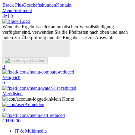
Brack Plus
Geschäftskunden
Kontakt
Mein Sortiment
de
|
fr
Wenn die Ergebnisse der automatischen Vervollständigung
verfügbar sind, verwenden Sie die Pfeiltasten nach oben und nach
unten zur Überprüfung und die Eingabetaste zur Auswahl.
Suchen
0
Vergleich
0
Merklisten
Mein Konto
Anmelden
0
CHF
0.00
IT & Multimedia