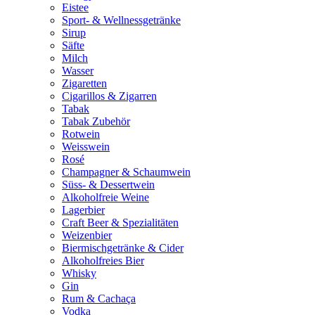
Eistee
Sport- & Wellnessgetränke
Sirup
Säfte
Milch
Wasser
Zigaretten
Cigarillos & Zigarren
Tabak
Tabak Zubehör
Rotwein
Weisswein
Rosé
Champagner & Schaumwein
Süss- & Dessertwein
Alkoholfreie Weine
Lagerbier
Craft Beer & Spezialitäten
Weizenbier
Biermischgetränke & Cider
Alkoholfreies Bier
Whisky
Gin
Rum & Cachaça
Vodka