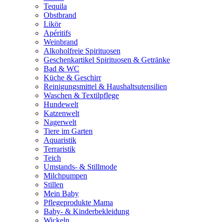
Tequila
Obstbrand
Likör
Apéritifs
Weinbrand
Alkoholfreie Spirituosen
Geschenkartikel Spirituosen & Getränke
Bad & WC
Küche & Geschirr
Reinigungsmittel & Haushaltsutensilien
Waschen & Textilpflege
Hundewelt
Katzenwelt
Nagerwelt
Tiere im Garten
Aquaristik
Terraristik
Teich
Umstands- & Stillmode
Milchpumpen
Stillen
Mein Baby
Pflegeprodukte Mama
Baby- & Kinderbekleidung
Wickeln