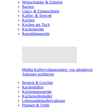
Weinschränke & Zubehör
Backen
Glace- & Eismaschinen
Kaffee- & Teewelt
Kochen
Kochen am Tisch
Küchengeräte
Raumklimageräte
Melitta Kaffeevollautomaten: von attraktiven
Aktionen profitieren
Besteck & Geschirr
Küchenhilfen
Küchenmessgeräte
Küchenrollenhalter
Lebensmittelaufbewahrung
Pfannen & Töpfe