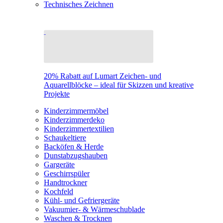
Technisches Zeichnen
20% Rabatt auf Lumart Zeichen- und
Aquarellblöcke – ideal für Skizzen und kreative
Projekte
Kinderzimmermöbel
Kinderzimmerdeko
Kinderzimmertextilien
Schaukeltiere
Backöfen & Herde
Dunstabzugshauben
Gargeräte
Geschirrspüler
Handtrockner
Kochfeld
Kühl- und Gefriergeräte
Vakuumier- & Wärmeschublade
Waschen & Trocknen