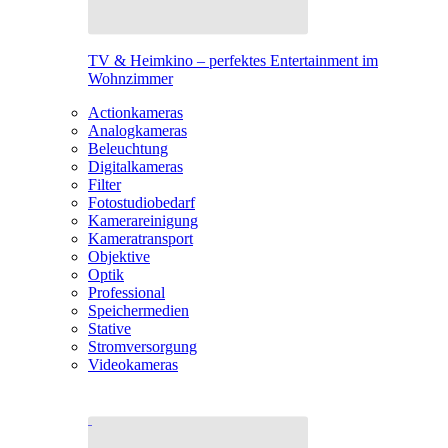
TV & Heimkino – perfektes Entertainment im
Wohnzimmer
Actionkameras
Analogkameras
Beleuchtung
Digitalkameras
Filter
Fotostudiobedarf
Kamerareinigung
Kameratransport
Objektive
Optik
Professional
Speichermedien
Stative
Stromversorgung
Videokameras