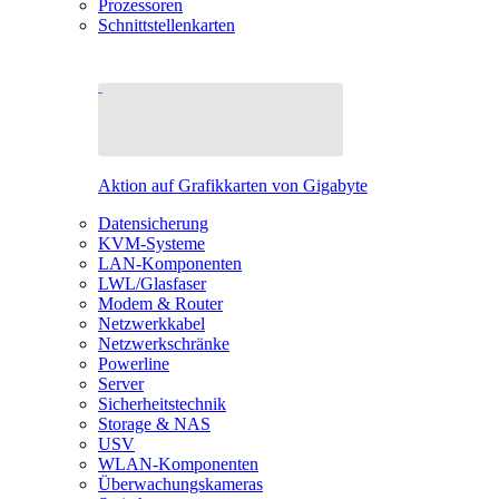
Prozessoren
Schnittstellenkarten
Aktion auf Grafikkarten von Gigabyte
Datensicherung
KVM-Systeme
LAN-Komponenten
LWL/Glasfaser
Modem & Router
Netzwerkkabel
Netzwerkschränke
Powerline
Server
Sicherheitstechnik
Storage & NAS
USV
WLAN-Komponenten
Überwachungskameras