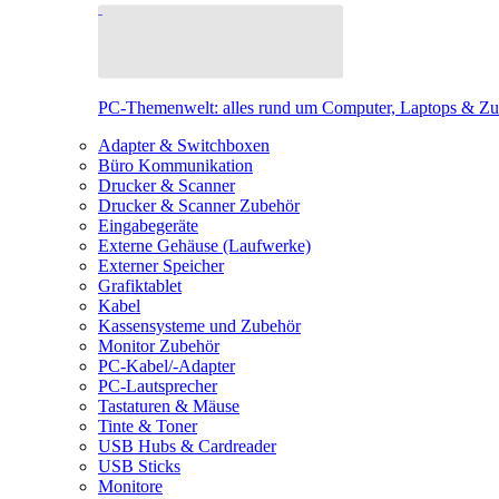
PC-Themenwelt: alles rund um Computer, Laptops & Z
Adapter & Switchboxen
Büro Kommunikation
Drucker & Scanner
Drucker & Scanner Zubehör
Eingabegeräte
Externe Gehäuse (Laufwerke)
Externer Speicher
Grafiktablet
Kabel
Kassensysteme und Zubehör
Monitor Zubehör
PC-Kabel/-Adapter
PC-Lautsprecher
Tastaturen & Mäuse
Tinte & Toner
USB Hubs & Cardreader
USB Sticks
Monitore