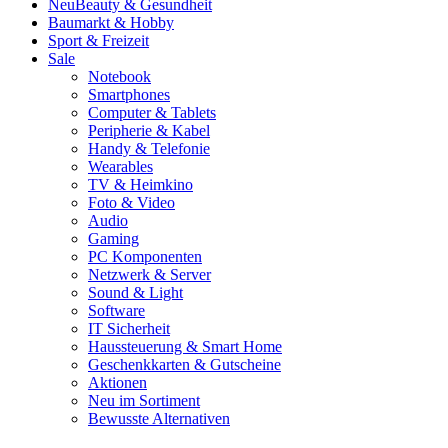
Neu
Beauty & Gesundheit
Baumarkt & Hobby
Sport & Freizeit
Sale
Notebook
Smartphones
Computer & Tablets
Peripherie & Kabel
Handy & Telefonie
Wearables
TV & Heimkino
Foto & Video
Audio
Gaming
PC Komponenten
Netzwerk & Server
Sound & Light
Software
IT Sicherheit
Haussteuerung & Smart Home
Geschenkkarten & Gutscheine
Aktionen
Neu im Sortiment
Bewusste Alternativen