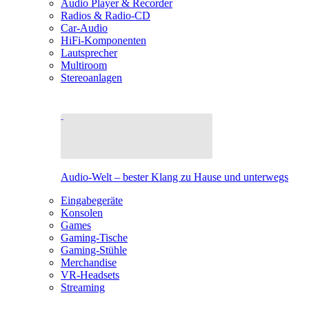
Audio Player & Recorder
Radios & Radio-CD
Car-Audio
HiFi-Komponenten
Lautsprecher
Multiroom
Stereoanlagen
Audio-Welt – bester Klang zu Hause und unterwegs
Eingabegeräte
Konsolen
Games
Gaming-Tische
Gaming-Stühle
Merchandise
VR-Headsets
Streaming