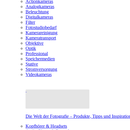
Actionkameras
Analogkameras
Beleuchtung
Digitalkameras
Filter
Fotostudiobedarf
Kamerareinigung
Kameratransport
Objektive
Optik
Professional
Speichermedien
Stative
Stromversorgung
Videokameras
Die Welt der Fotografie – Produkte, Tipps und Inspiratio
Kopfhörer & Headsets