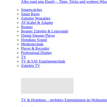
Alles rund ums Handy – Tipps, Tricks und weiteres Wis
Smartwatches
Smart Rings
Zubehör Wearables
AV-Kabel & Adapter
Beamer
Beamer Zubehör & Leinwände
Digital Signage Player
Heimkino Sound
Medientechnik
Player & Recorder
Professional Display
TV
TV & SAT Empfangstechnik
Zubehör TV
TV & Heimkino – perfektes Entertainment im Wohnzim