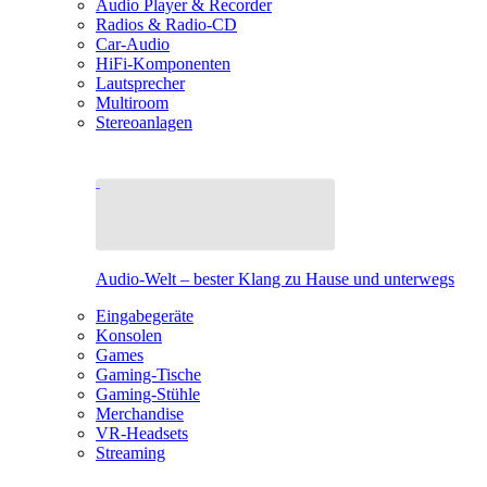
Audio Player & Recorder
Radios & Radio-CD
Car-Audio
HiFi-Komponenten
Lautsprecher
Multiroom
Stereoanlagen
Audio-Welt – bester Klang zu Hause und unterwegs
Eingabegeräte
Konsolen
Games
Gaming-Tische
Gaming-Stühle
Merchandise
VR-Headsets
Streaming