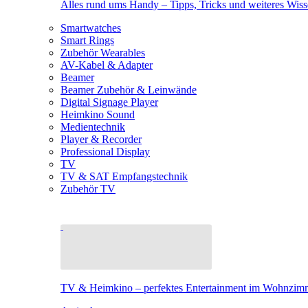
Alles rund ums Handy – Tipps, Tricks und weiteres Wis
Smartwatches
Smart Rings
Zubehör Wearables
AV-Kabel & Adapter
Beamer
Beamer Zubehör & Leinwände
Digital Signage Player
Heimkino Sound
Medientechnik
Player & Recorder
Professional Display
TV
TV & SAT Empfangstechnik
Zubehör TV
TV & Heimkino – perfektes Entertainment im Wohnzim