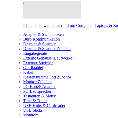
PC-Themenwelt: alles rund um Computer, Laptops & Z
Adapter & Switchboxen
Büro Kommunikation
Drucker & Scanner
Drucker & Scanner Zubehör
Eingabegeräte
Externe Gehäuse (Laufwerke)
Externer Speicher
Grafiktablet
Kabel
Kassensysteme und Zubehör
Monitor Zubehör
PC-Kabel/-Adapter
PC-Lautsprecher
Tastaturen & Mäuse
Tinte & Toner
USB Hubs & Cardreader
USB Sticks
Monitore