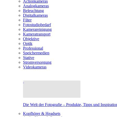
Actionkameras
Analogkameras
Beleuchtung
Digitalkameras
Filter
Fotostudiobedarf
Kamerareinigung
Kameratransport
Objektive
Optik
Professional
Speichermedien
Stative
Stromversorgung
Videokameras
Die Welt der Fotografie – Produkte, Tipps und Inspiratio
Kopfhörer & Headsets