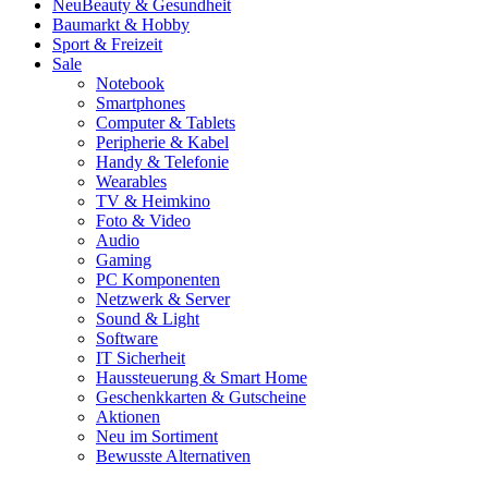
Neu
Beauty & Gesundheit
Baumarkt & Hobby
Sport & Freizeit
Sale
Notebook
Smartphones
Computer & Tablets
Peripherie & Kabel
Handy & Telefonie
Wearables
TV & Heimkino
Foto & Video
Audio
Gaming
PC Komponenten
Netzwerk & Server
Sound & Light
Software
IT Sicherheit
Haussteuerung & Smart Home
Geschenkkarten & Gutscheine
Aktionen
Neu im Sortiment
Bewusste Alternativen