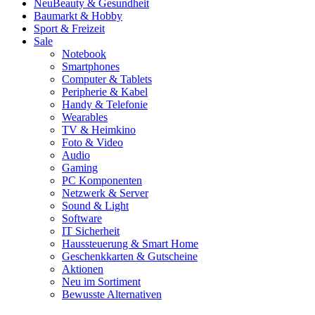
Neu
Beauty & Gesundheit
Baumarkt & Hobby
Sport & Freizeit
Sale
Notebook
Smartphones
Computer & Tablets
Peripherie & Kabel
Handy & Telefonie
Wearables
TV & Heimkino
Foto & Video
Audio
Gaming
PC Komponenten
Netzwerk & Server
Sound & Light
Software
IT Sicherheit
Haussteuerung & Smart Home
Geschenkkarten & Gutscheine
Aktionen
Neu im Sortiment
Bewusste Alternativen