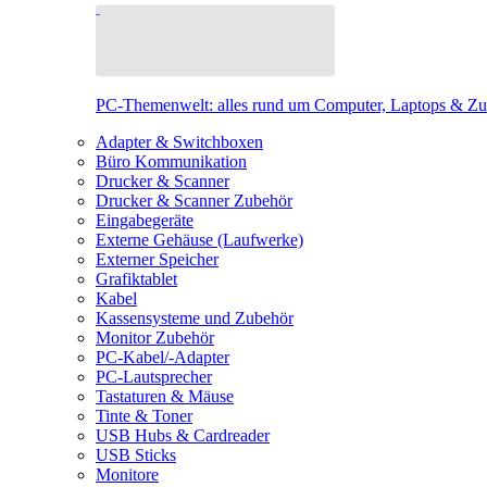
PC-Themenwelt: alles rund um Computer, Laptops & Z
Adapter & Switchboxen
Büro Kommunikation
Drucker & Scanner
Drucker & Scanner Zubehör
Eingabegeräte
Externe Gehäuse (Laufwerke)
Externer Speicher
Grafiktablet
Kabel
Kassensysteme und Zubehör
Monitor Zubehör
PC-Kabel/-Adapter
PC-Lautsprecher
Tastaturen & Mäuse
Tinte & Toner
USB Hubs & Cardreader
USB Sticks
Monitore