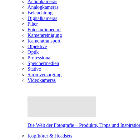
Actionkameras
Analogkameras
Beleuchtung
Digitalkameras
Filter
Fotostudiobedarf
Kamerareinigung
Kameratransport
Objektive
Optik
Professional
Speichermedien
Stative
Stromversorgung
Videokameras
Die Welt der Fotografie – Produkte, Tipps und Inspiratio
Kopfhörer & Headsets