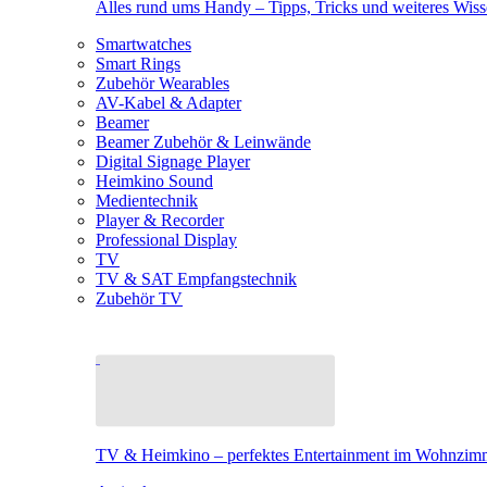
Alles rund ums Handy – Tipps, Tricks und weiteres Wis
Smartwatches
Smart Rings
Zubehör Wearables
AV-Kabel & Adapter
Beamer
Beamer Zubehör & Leinwände
Digital Signage Player
Heimkino Sound
Medientechnik
Player & Recorder
Professional Display
TV
TV & SAT Empfangstechnik
Zubehör TV
TV & Heimkino – perfektes Entertainment im Wohnzim