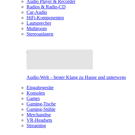
Audio Player & Recorder
Radios & Radio-CD
Car-Audio
HiFi-Komponenten
Lautsprecher
Multiroom
Stereoanlagen
Audio-Welt – bester Klang zu Hause und unterwegs
Eingabegeräte
Konsolen
Games
Gaming-Tische
Gaming-Stühle
Merchandise
VR-Headsets
Streaming