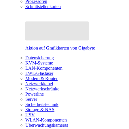
Prozessoren
Schnittstellenkarten
Aktion auf Grafikkarten von Gigabyte
Datensicherung
KVM-Systeme
LAN-Komponenten
LWL/Glasfaser
Modem & Router
Netzwerkkabel
Netzwerkschränke
Powerline
Server
Sicherheitstechnik
Storage & NAS
USV
WLAN-Komponenten
Überwachungskameras