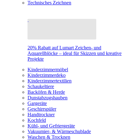
Technisches Zeichnen
20% Rabatt auf Lumart Zeichen- und
Aquarellblöcke – ideal für Skizzen und kreative
Projekte
Kinderzimmermöbel
Kinderzimmerdeko
Kinderzimmertextilien
Schaukeltiere
Backöfen & Herde
Dunstabzugshauben
Gargeräte
Geschirrspüler
Handtrockner
Kochfeld
Kühl- und Gefriergeräte
Vakuumier- & Wärmeschublade
Waschen & Trocknen