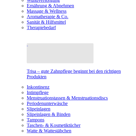
Wundversorgung
Ernährung & Abnehmen
Massage & Wellness
Aromatherapie & Co.
Sanität & Hilfsmittel
Therapiebedarf
Trisa – gute Zahnpflege beginnt bei den richtigen
Produkten
Inkontinenz
Intimpflege
Menstruationstassen & Menstruationsdiscs
Periodenunterwäsche
Slipeinlagen
Slipeinlagen & Binden
Tampons
Taschen- & Kosmetiktücher
Watte & Wattestäbchen