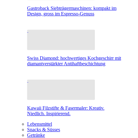
Gastroback Siebträgermaschinen: kompakt im
Design, gross im Espresso-Genuss
Swiss Diamond: hochwertiges Kochgeschirr mit
diamantverstärkter Antihaftbeschichtung
Kawaii Filzstifte & Fasermaler: Kreativ.
Niedlich. Inspirierend.
Lebensmittel
Snacks & Süsses
Getränke