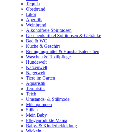
Tequila
Obstbrand
Likör
Apéritifs
Weinbrand
Alkoholfreie Spirituosen
Geschenkartikel Spirituosen & Getränke
Bad & WC
Küche & Geschirr
Reinigungsmittel & Haushaltsutensilien
Waschen & Textilpflege
Hundewelt
Katzenwelt
Nagerwelt
Tiere im Garten
Aquaristik
Terraristik
Teich
Umstands- & Stillmode
Milchpumpen
Stillen
Mein Baby
Pflegeprodukte Mama
Baby- & Kinderbekleidung
Wickeln