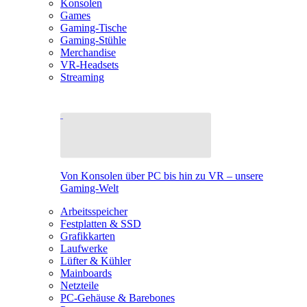
Konsolen
Games
Gaming-Tische
Gaming-Stühle
Merchandise
VR-Headsets
Streaming
Von Konsolen über PC bis hin zu VR – unsere
Gaming-Welt
Arbeitsspeicher
Festplatten & SSD
Grafikkarten
Laufwerke
Lüfter & Kühler
Mainboards
Netzteile
PC-Gehäuse & Barebones