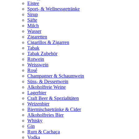
Eistee
Sport- & Wellnessgetränke
Sirup
Säfte
Milch
Wasser
Zigaretten
Cigarillos & Zigarren
Tabak
Tabak Zubehör
Rotwein
Weisswein
Rosé
Champagner & Schaumwein
Süss- & Dessertwein
Alkoholfreie Weine
Lagerbier
Craft Beer & Spezialitäten
Weizenbier
Biermischgetränke & Cider
Alkoholfreies Bier
Whisky
Gin
Rum & Cachaça
Vodka