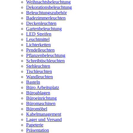
Weihnachtsbeleuchtung
Dekorationsbeleuchtung
Beleuchtungszubehör
Badezimmerleuchten
Deckenleuchten
Gartenbeleuchtung
LED Streifen
Leuchtmittel
Lichterketten
Pendelleuchten
Pflanzenbeleuchtung
Schreibtischleuchten
Stehleuchten
Tischleuchten
Wandleuchten
Basteln
Büro Arbeitsplatz
Büroablagen
Büroeinrichtung
Büromaschinen
Büromöbel
Kabelmanagement
Lager und Versand
Papeterie
Präsentation