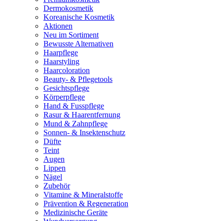
Dermokosmetik
Koreanische Kosmetik
Aktionen
Neu im Sortiment
Bewusste Alternativen
Haarpflege
Haarstyling
Haarcoloration
Beauty- & Pflegetools
Gesichtspflege
Körperpflege
Hand & Fusspflege
Rasur & Haarentfernung
Mund & Zahnpflege
Sonnen- & Insektenschutz
Düfte
Teint
Augen
Lippen
Nägel
Zubehör
Vitamine & Mineralstoffe
Prävention & Regeneration
Medizinische Geräte