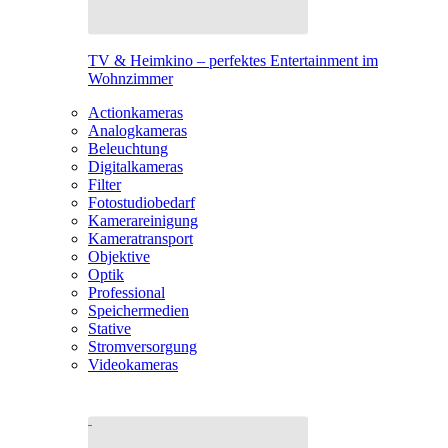
TV & Heimkino – perfektes Entertainment im
Wohnzimmer
Actionkameras
Analogkameras
Beleuchtung
Digitalkameras
Filter
Fotostudiobedarf
Kamerareinigung
Kameratransport
Objektive
Optik
Professional
Speichermedien
Stative
Stromversorgung
Videokameras