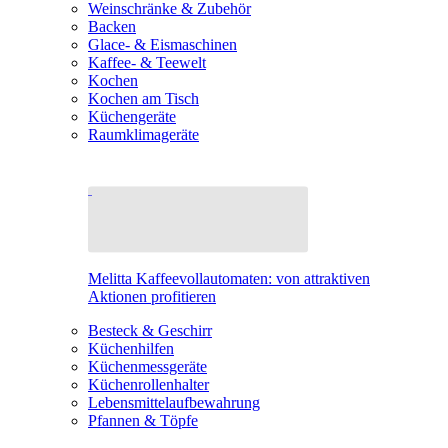
Weinschränke & Zubehör
Backen
Glace- & Eismaschinen
Kaffee- & Teewelt
Kochen
Kochen am Tisch
Küchengeräte
Raumklimageräte
Melitta Kaffeevollautomaten: von attraktiven
Aktionen profitieren
Besteck & Geschirr
Küchenhilfen
Küchenmessgeräte
Küchenrollenhalter
Lebensmittelaufbewahrung
Pfannen & Töpfe