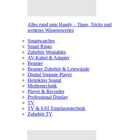
Alles rund ums Handy – Tipps, Tricks und
weiteres Wissenswertes
Smartwatches
Smart Rings
Zubehör Wearables
AV-Kabel & Adapter
Beamer
Beamer Zubehör & Leinwände
Digital Signage Player
Heimkino Sound
Medientechnik
Player & Recorder
Professional Display
TV
TV & SAT Empfangstechnik
Zubehör TV