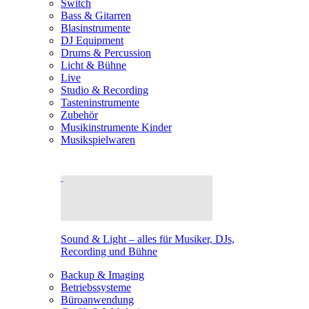
Switch
Bass & Gitarren
Blasinstrumente
DJ Equipment
Drums & Percussion
Licht & Bühne
Live
Studio & Recording
Tasteninstrumente
Zubehör
Musikinstrumente Kinder
Musikspielwaren
Sound & Light – alles für Musiker, DJs,
Recording und Bühne
Backup & Imaging
Betriebssysteme
Büroanwendung