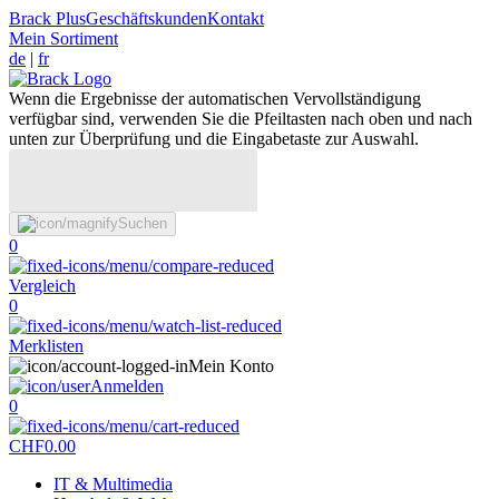
Brack Plus
Geschäftskunden
Kontakt
Mein Sortiment
de
|
fr
Wenn die Ergebnisse der automatischen Vervollständigung
verfügbar sind, verwenden Sie die Pfeiltasten nach oben und nach
unten zur Überprüfung und die Eingabetaste zur Auswahl.
Suchen
0
Vergleich
0
Merklisten
Mein Konto
Anmelden
0
CHF
0.00
IT & Multimedia