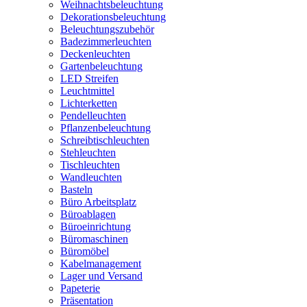
Weihnachtsbeleuchtung
Dekorationsbeleuchtung
Beleuchtungszubehör
Badezimmerleuchten
Deckenleuchten
Gartenbeleuchtung
LED Streifen
Leuchtmittel
Lichterketten
Pendelleuchten
Pflanzenbeleuchtung
Schreibtischleuchten
Stehleuchten
Tischleuchten
Wandleuchten
Basteln
Büro Arbeitsplatz
Büroablagen
Büroeinrichtung
Büromaschinen
Büromöbel
Kabelmanagement
Lager und Versand
Papeterie
Präsentation