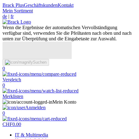
Brack Plus
Geschäftskunden
Kontakt
Mein Sortiment
de
|
fr
Wenn die Ergebnisse der automatischen Vervollständigung
verfügbar sind, verwenden Sie die Pfeiltasten nach oben und nach
unten zur Überprüfung und die Eingabetaste zur Auswahl.
Suchen
0
Vergleich
0
Merklisten
Mein Konto
Anmelden
0
CHF
0.00
IT & Multimedia