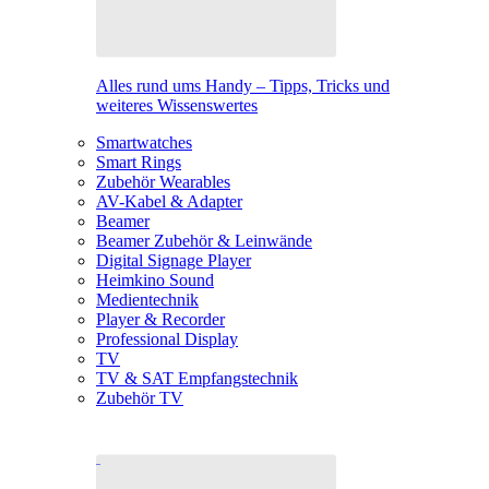
Alles rund ums Handy – Tipps, Tricks und
weiteres Wissenswertes
Smartwatches
Smart Rings
Zubehör Wearables
AV-Kabel & Adapter
Beamer
Beamer Zubehör & Leinwände
Digital Signage Player
Heimkino Sound
Medientechnik
Player & Recorder
Professional Display
TV
TV & SAT Empfangstechnik
Zubehör TV