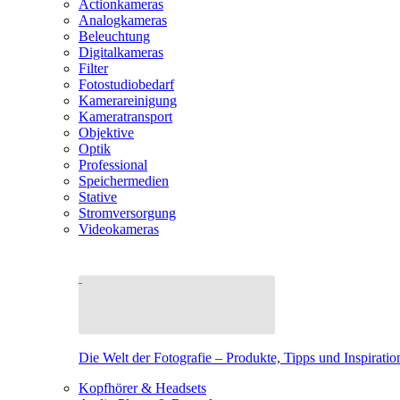
Actionkameras
Analogkameras
Beleuchtung
Digitalkameras
Filter
Fotostudiobedarf
Kamerareinigung
Kameratransport
Objektive
Optik
Professional
Speichermedien
Stative
Stromversorgung
Videokameras
Die Welt der Fotografie – Produkte, Tipps und Inspiratio
Kopfhörer & Headsets