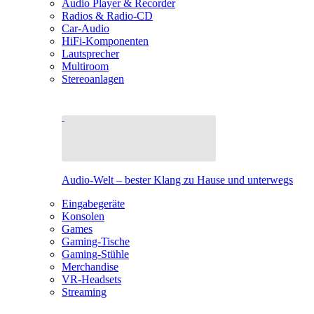
Audio Player & Recorder
Radios & Radio-CD
Car-Audio
HiFi-Komponenten
Lautsprecher
Multiroom
Stereoanlagen
Audio-Welt – bester Klang zu Hause und unterwegs
Eingabegeräte
Konsolen
Games
Gaming-Tische
Gaming-Stühle
Merchandise
VR-Headsets
Streaming