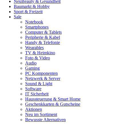
Neu
Beauty & Gesundheit
Baumarkt & Hobby
Sport & Freizeit
Sale
Notebook
Smartphones
Computer & Tablets
Peripherie & Kabel
Handy & Telefonie
Wearables
TV & Heimkino
Foto & Video
Audio
Gaming
PC Komponenten
Netzwerk & Server
Sound & Light
Software
IT Sicherheit
Haussteuerung & Smart Home
Geschenkkarten & Gutscheine
Aktionen
Neu im Sortiment
Bewusste Alternativen