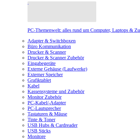
PC-Themenwelt: alles rund um Computer, Laptops & Z
Adapter & Switchboxen
Büro Kommunikation
Drucker & Scanner
Drucker & Scanner Zubehör
Eingabegeräte
Externe Gehäuse (Laufwerke)
Externer Speicher
Grafiktablet
Kabel
Kassensysteme und Zubehör
Monitor Zubehör
PC-Kabel/-Adapter
PC-Lautsprecher
Tastaturen & Mäuse
Tinte & Toner
USB Hubs & Cardreader
USB Sticks
Monitore