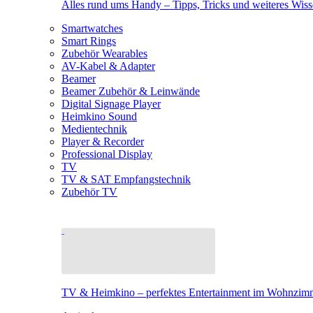
Alles rund ums Handy – Tipps, Tricks und weiteres Wis
Smartwatches
Smart Rings
Zubehör Wearables
AV-Kabel & Adapter
Beamer
Beamer Zubehör & Leinwände
Digital Signage Player
Heimkino Sound
Medientechnik
Player & Recorder
Professional Display
TV
TV & SAT Empfangstechnik
Zubehör TV
TV & Heimkino – perfektes Entertainment im Wohnzim