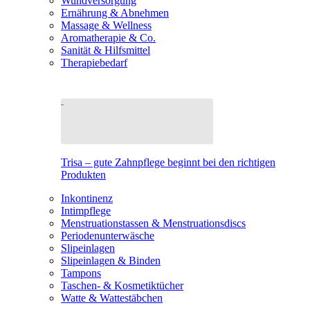
Wundversorgung
Ernährung & Abnehmen
Massage & Wellness
Aromatherapie & Co.
Sanität & Hilfsmittel
Therapiebedarf
Trisa – gute Zahnpflege beginnt bei den richtigen
Produkten
Inkontinenz
Intimpflege
Menstruationstassen & Menstruationsdiscs
Periodenunterwäsche
Slipeinlagen
Slipeinlagen & Binden
Tampons
Taschen- & Kosmetiktücher
Watte & Wattestäbchen