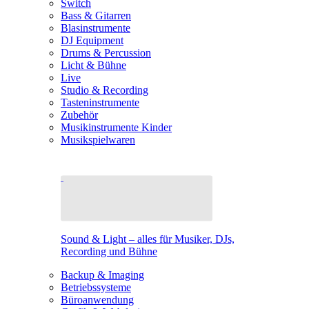
Switch
Bass & Gitarren
Blasinstrumente
DJ Equipment
Drums & Percussion
Licht & Bühne
Live
Studio & Recording
Tasteninstrumente
Zubehör
Musikinstrumente Kinder
Musikspielwaren
Sound & Light – alles für Musiker, DJs,
Recording und Bühne
Backup & Imaging
Betriebssysteme
Büroanwendung