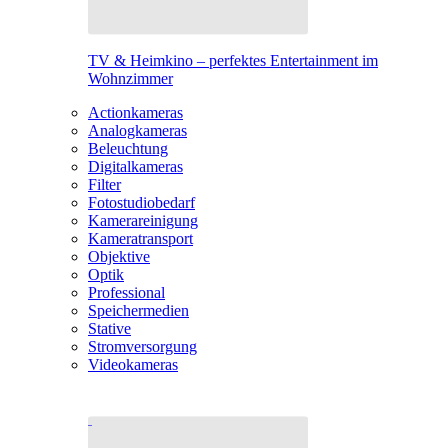
TV & Heimkino – perfektes Entertainment im
Wohnzimmer
Actionkameras
Analogkameras
Beleuchtung
Digitalkameras
Filter
Fotostudiobedarf
Kamerareinigung
Kameratransport
Objektive
Optik
Professional
Speichermedien
Stative
Stromversorgung
Videokameras