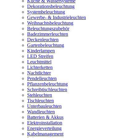
Küche & Wassersysteme
Dekorationsbeleuchtung
Systembeleuchtung
Gewerbe- & Industrieleuchten
Weihnachtsbeleuchtung
Beleuchtungszubehör
Badezimmerleuchten
Deckenleuchten
Gartenbeleuchtung
Kinderlampen
LED Streifen
Leuchtmittel
Lichterketten
Nachtlichter
Pendelleuchten
Pflanzenbeleuchtung
Schreibtischleuchten
Stehleuchten
Tischleuchten
Unterbauleuchten
Wandleuchten
Batterien & Akkus
Elektroinstallation
Energieverteilung
Kabelmanagement