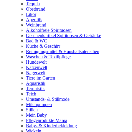
Tequila
Obstbrand
Likör
Apéritifs
Weinbrand
Alkoholfreie Spirituosen
Geschenkartikel Spirituosen & Getränke
Bad & WC
Küche & Geschirr
Reinigungsmittel & Haushaltsutensilien
Waschen & Textilpflege
Hundewelt
Katzenwelt
Nagerwelt
Tiere im Garten
Aquaristik
Terraristik
Teich
Umstands- & Stillmode
Milchpumpen
Stillen
Mein Baby
Pflegeprodukte Mama
Baby- & Kinderbekleidung
Wickeln