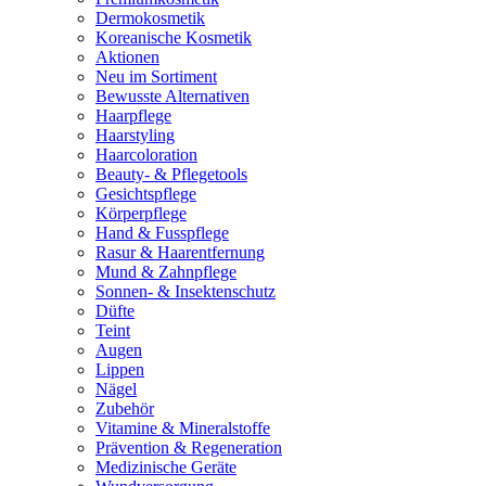
Dermokosmetik
Koreanische Kosmetik
Aktionen
Neu im Sortiment
Bewusste Alternativen
Haarpflege
Haarstyling
Haarcoloration
Beauty- & Pflegetools
Gesichtspflege
Körperpflege
Hand & Fusspflege
Rasur & Haarentfernung
Mund & Zahnpflege
Sonnen- & Insektenschutz
Düfte
Teint
Augen
Lippen
Nägel
Zubehör
Vitamine & Mineralstoffe
Prävention & Regeneration
Medizinische Geräte