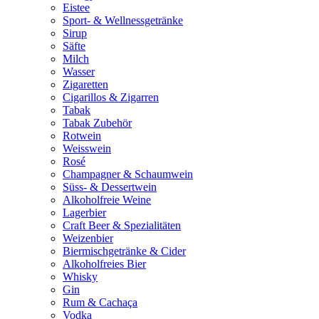
Eistee
Sport- & Wellnessgetränke
Sirup
Säfte
Milch
Wasser
Zigaretten
Cigarillos & Zigarren
Tabak
Tabak Zubehör
Rotwein
Weisswein
Rosé
Champagner & Schaumwein
Süss- & Dessertwein
Alkoholfreie Weine
Lagerbier
Craft Beer & Spezialitäten
Weizenbier
Biermischgetränke & Cider
Alkoholfreies Bier
Whisky
Gin
Rum & Cachaça
Vodka