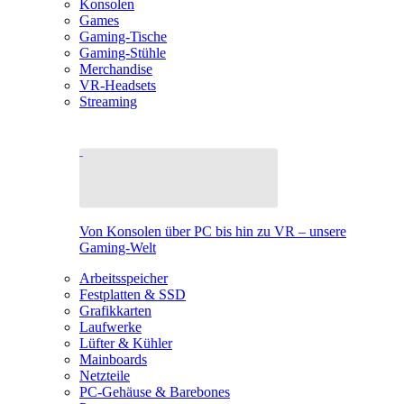
Konsolen
Games
Gaming-Tische
Gaming-Stühle
Merchandise
VR-Headsets
Streaming
Von Konsolen über PC bis hin zu VR – unsere
Gaming-Welt
Arbeitsspeicher
Festplatten & SSD
Grafikkarten
Laufwerke
Lüfter & Kühler
Mainboards
Netzteile
PC-Gehäuse & Barebones