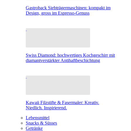
Gastroback Siebträgermaschinen: kompakt im
Design, gross im Espresso-Genuss
Swiss Diamond: hochwertiges Kochgeschirr mit
diamantverstärkter Antihaftbeschichtung
Kawaii Filzstifte & Fasermaler: Kreativ.
Niedlich. Inspirierend.
Lebensmittel
Snacks & Süsses
Getränke