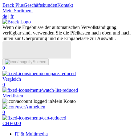
Brack Plus
Geschäftskunden
Kontakt
Mein Sortiment
de
|
fr
Wenn die Ergebnisse der automatischen Vervollständigung
verfügbar sind, verwenden Sie die Pfeiltasten nach oben und nach
unten zur Überprüfung und die Eingabetaste zur Auswahl.
Suchen
0
Vergleich
0
Merklisten
Mein Konto
Anmelden
0
CHF
0.00
IT & Multimedia