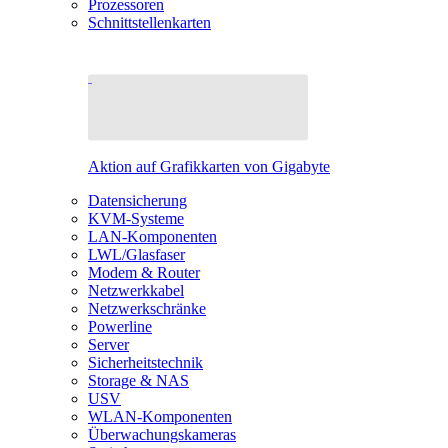
Prozessoren
Schnittstellenkarten
Aktion auf Grafikkarten von Gigabyte
Datensicherung
KVM-Systeme
LAN-Komponenten
LWL/Glasfaser
Modem & Router
Netzwerkkabel
Netzwerkschränke
Powerline
Server
Sicherheitstechnik
Storage & NAS
USV
WLAN-Komponenten
Überwachungskameras