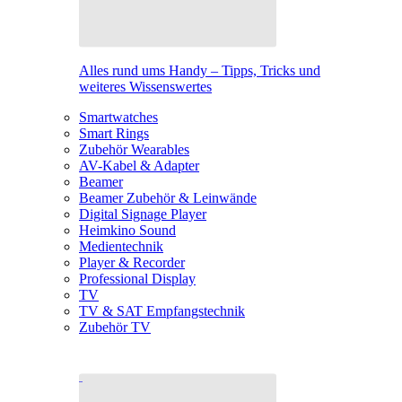
Alles rund ums Handy – Tipps, Tricks und
weiteres Wissenswertes
Smartwatches
Smart Rings
Zubehör Wearables
AV-Kabel & Adapter
Beamer
Beamer Zubehör & Leinwände
Digital Signage Player
Heimkino Sound
Medientechnik
Player & Recorder
Professional Display
TV
TV & SAT Empfangstechnik
Zubehör TV