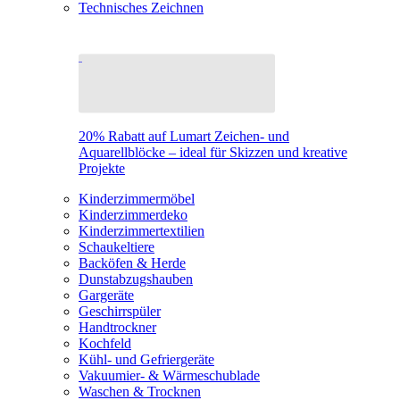
Technisches Zeichnen
20% Rabatt auf Lumart Zeichen- und
Aquarellblöcke – ideal für Skizzen und kreative
Projekte
Kinderzimmermöbel
Kinderzimmerdeko
Kinderzimmertextilien
Schaukeltiere
Backöfen & Herde
Dunstabzugshauben
Gargeräte
Geschirrspüler
Handtrockner
Kochfeld
Kühl- und Gefriergeräte
Vakuumier- & Wärmeschublade
Waschen & Trocknen