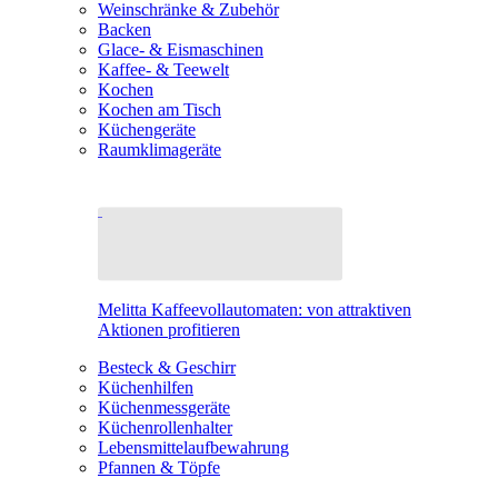
Weinschränke & Zubehör
Backen
Glace- & Eismaschinen
Kaffee- & Teewelt
Kochen
Kochen am Tisch
Küchengeräte
Raumklimageräte
Melitta Kaffeevollautomaten: von attraktiven
Aktionen profitieren
Besteck & Geschirr
Küchenhilfen
Küchenmessgeräte
Küchenrollenhalter
Lebensmittelaufbewahrung
Pfannen & Töpfe