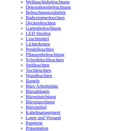
Weihnachtsbeleuchtung
Dekorationsbeleuchtung
Beleuchtungszubehör
Badezimmerleuchten
Deckenleuchten
Gartenbeleuchtung
LED Streifen
Leuchtmittel
Lichterketten
Pendelleuchten
Pflanzenbeleuchtung
Schreibtischleuchten
Stehleuchten
Tischleuchten
Wandleuchten
Basteln
Büro Arbeitsplatz
Büroablagen
Büroeinrichtung
Büromaschinen
Büromöbel
Kabelmanagement
Lager und Versand
Papeterie
Präsentation