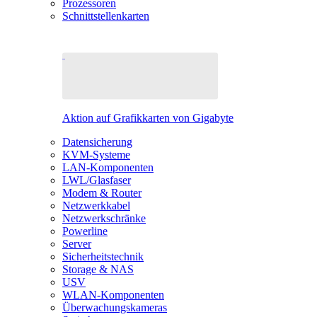
Prozessoren
Schnittstellenkarten
Aktion auf Grafikkarten von Gigabyte
Datensicherung
KVM-Systeme
LAN-Komponenten
LWL/Glasfaser
Modem & Router
Netzwerkkabel
Netzwerkschränke
Powerline
Server
Sicherheitstechnik
Storage & NAS
USV
WLAN-Komponenten
Überwachungskameras