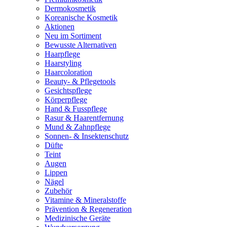
Dermokosmetik
Koreanische Kosmetik
Aktionen
Neu im Sortiment
Bewusste Alternativen
Haarpflege
Haarstyling
Haarcoloration
Beauty- & Pflegetools
Gesichtspflege
Körperpflege
Hand & Fusspflege
Rasur & Haarentfernung
Mund & Zahnpflege
Sonnen- & Insektenschutz
Düfte
Teint
Augen
Lippen
Nägel
Zubehör
Vitamine & Mineralstoffe
Prävention & Regeneration
Medizinische Geräte