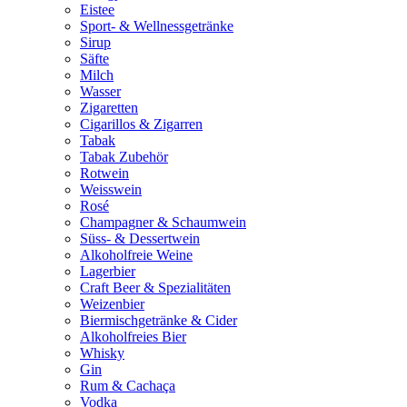
Eistee
Sport- & Wellnessgetränke
Sirup
Säfte
Milch
Wasser
Zigaretten
Cigarillos & Zigarren
Tabak
Tabak Zubehör
Rotwein
Weisswein
Rosé
Champagner & Schaumwein
Süss- & Dessertwein
Alkoholfreie Weine
Lagerbier
Craft Beer & Spezialitäten
Weizenbier
Biermischgetränke & Cider
Alkoholfreies Bier
Whisky
Gin
Rum & Cachaça
Vodka