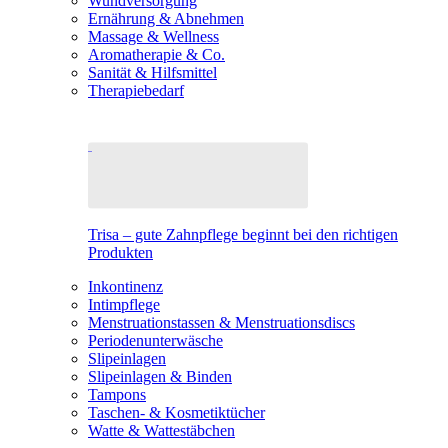
Wundversorgung
Ernährung & Abnehmen
Massage & Wellness
Aromatherapie & Co.
Sanität & Hilfsmittel
Therapiebedarf
Trisa – gute Zahnpflege beginnt bei den richtigen
Produkten
Inkontinenz
Intimpflege
Menstruationstassen & Menstruationsdiscs
Periodenunterwäsche
Slipeinlagen
Slipeinlagen & Binden
Tampons
Taschen- & Kosmetiktücher
Watte & Wattestäbchen