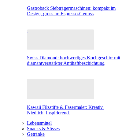
Gastroback Siebträgermaschinen: kompakt im
Design, gross im Espresso-Genuss
Swiss Diamond: hochwertiges Kochgeschirr mit
diamantverstärkter Antihaftbeschichtung
Kawaii Filzstifte & Fasermaler: Kreativ.
Niedlich. Inspirierend.
Lebensmittel
Snacks & Süsses
Getränke