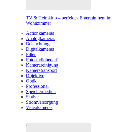
TV & Heimkino – perfektes Entertainment im
Wohnzimmer
Actionkameras
Analogkameras
Beleuchtung
Digitalkameras
Filter
Fotostudiobedarf
Kamerareinigung
Kameratransport
Objektive
Optik
Professional
Speichermedien
Stative
Stromversorgung
Videokameras