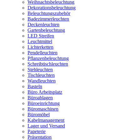
Weihnachtsbeleuchtung
Dekorationsbeleuchtung
Beleuchtungszubehör
Badezimmerleuchten
Deckenleuchten
Gartenbeleuchtung
LED Streifen
Leuchtmittel
Lichterketten
Pendelleuchten
Pflanzenbeleuchtung
Schreibtischleuchten
Stehleuchten
Tischleuchten
Wandleuchten
Basteln
Büro Arbeitsplatz
Büroablagen
Büroeinrichtung
Büromaschinen
Büromöbel
Kabelmanagement
Lager und Versand
Papeterie
Präsentation