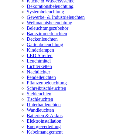
Küche & Wassersysteme
Dekorationsbeleuchtung
Systembeleuchtung
Gewerbe- & Industrieleuchten
Weihnachtsbeleuchtung
Beleuchtungszubehör
Badezimmerleuchten
Deckenleuchten
Gartenbeleuchtung
Kinderlampen
LED Streifen
Leuchtmittel
Lichterketten
Nachtlichter
Pendelleuchten
Pflanzenbeleuchtung
Schreibtischleuchten
Stehleuchten
Tischleuchten
Unterbauleuchten
Wandleuchten
Batterien & Akkus
Elektroinstallation
Energieverteilung
Kabelmanagement