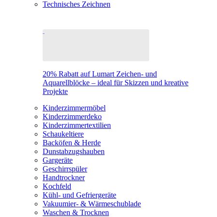
Technisches Zeichnen
20% Rabatt auf Lumart Zeichen- und
Aquarellblöcke – ideal für Skizzen und kreative
Projekte
Kinderzimmermöbel
Kinderzimmerdeko
Kinderzimmertextilien
Schaukeltiere
Backöfen & Herde
Dunstabzugshauben
Gargeräte
Geschirrspüler
Handtrockner
Kochfeld
Kühl- und Gefriergeräte
Vakuumier- & Wärmeschublade
Waschen & Trocknen