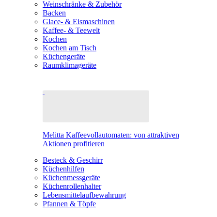
Weinschränke & Zubehör
Backen
Glace- & Eismaschinen
Kaffee- & Teewelt
Kochen
Kochen am Tisch
Küchengeräte
Raumklimageräte
Melitta Kaffeevollautomaten: von attraktiven
Aktionen profitieren
Besteck & Geschirr
Küchenhilfen
Küchenmessgeräte
Küchenrollenhalter
Lebensmittelaufbewahrung
Pfannen & Töpfe