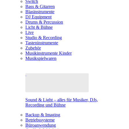
Switch
Bass & Gitarren
Blasinstrumente
DJ Equipment
Drums & Percussion
Licht & Bühne
Live
Studio & Recording
Tasteninstrumente
Zubehör
Musikinstrumente Kinder
Musikspielwaren
Sound & Light – alles für Musiker, DJs,
Recording und Bühne
Backup & Imaging
Betriebssysteme
Büroanwendung