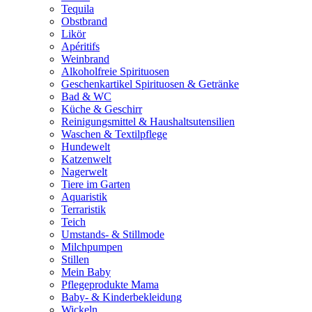
Tequila
Obstbrand
Likör
Apéritifs
Weinbrand
Alkoholfreie Spirituosen
Geschenkartikel Spirituosen & Getränke
Bad & WC
Küche & Geschirr
Reinigungsmittel & Haushaltsutensilien
Waschen & Textilpflege
Hundewelt
Katzenwelt
Nagerwelt
Tiere im Garten
Aquaristik
Terraristik
Teich
Umstands- & Stillmode
Milchpumpen
Stillen
Mein Baby
Pflegeprodukte Mama
Baby- & Kinderbekleidung
Wickeln