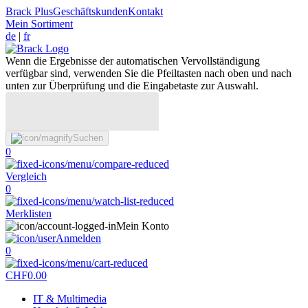
Brack Plus
Geschäftskunden
Kontakt
Mein Sortiment
de
|
fr
Wenn die Ergebnisse der automatischen Vervollständigung
verfügbar sind, verwenden Sie die Pfeiltasten nach oben und nach
unten zur Überprüfung und die Eingabetaste zur Auswahl.
Suchen
0
Vergleich
0
Merklisten
Mein Konto
Anmelden
0
CHF
0.00
IT & Multimedia