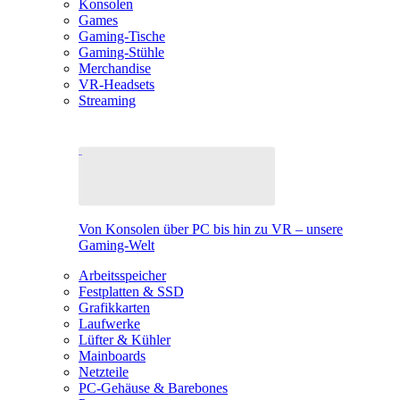
Konsolen
Games
Gaming-Tische
Gaming-Stühle
Merchandise
VR-Headsets
Streaming
Von Konsolen über PC bis hin zu VR – unsere
Gaming-Welt
Arbeitsspeicher
Festplatten & SSD
Grafikkarten
Laufwerke
Lüfter & Kühler
Mainboards
Netzteile
PC-Gehäuse & Barebones