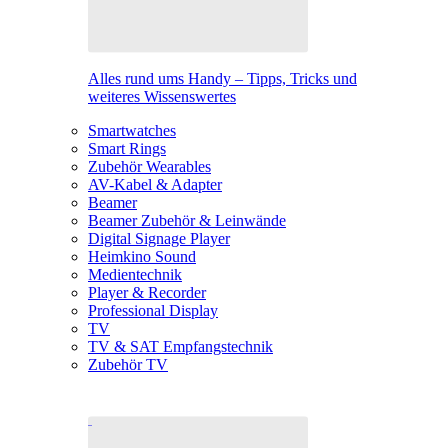
Alles rund ums Handy – Tipps, Tricks und
weiteres Wissenswertes
Smartwatches
Smart Rings
Zubehör Wearables
AV-Kabel & Adapter
Beamer
Beamer Zubehör & Leinwände
Digital Signage Player
Heimkino Sound
Medientechnik
Player & Recorder
Professional Display
TV
TV & SAT Empfangstechnik
Zubehör TV