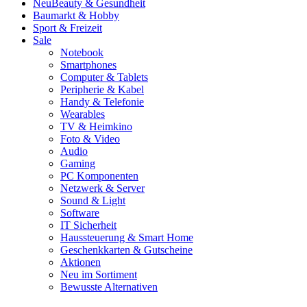
Neu
Beauty & Gesundheit
Baumarkt & Hobby
Sport & Freizeit
Sale
Notebook
Smartphones
Computer & Tablets
Peripherie & Kabel
Handy & Telefonie
Wearables
TV & Heimkino
Foto & Video
Audio
Gaming
PC Komponenten
Netzwerk & Server
Sound & Light
Software
IT Sicherheit
Haussteuerung & Smart Home
Geschenkkarten & Gutscheine
Aktionen
Neu im Sortiment
Bewusste Alternativen