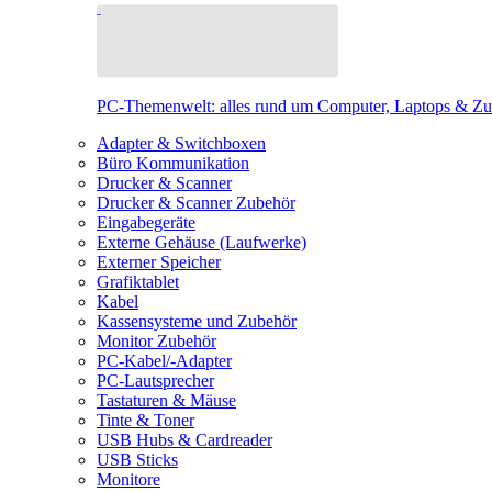
PC-Themenwelt: alles rund um Computer, Laptops & Z
Adapter & Switchboxen
Büro Kommunikation
Drucker & Scanner
Drucker & Scanner Zubehör
Eingabegeräte
Externe Gehäuse (Laufwerke)
Externer Speicher
Grafiktablet
Kabel
Kassensysteme und Zubehör
Monitor Zubehör
PC-Kabel/-Adapter
PC-Lautsprecher
Tastaturen & Mäuse
Tinte & Toner
USB Hubs & Cardreader
USB Sticks
Monitore