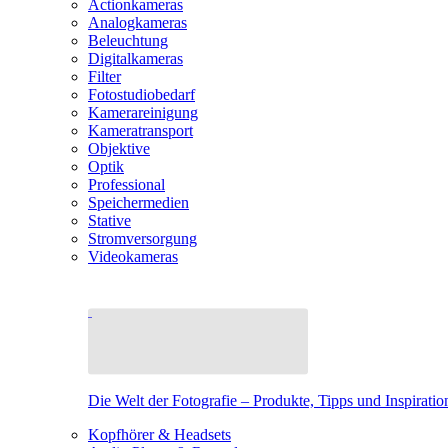
Actionkameras
Analogkameras
Beleuchtung
Digitalkameras
Filter
Fotostudiobedarf
Kamerareinigung
Kameratransport
Objektive
Optik
Professional
Speichermedien
Stative
Stromversorgung
Videokameras
Die Welt der Fotografie – Produkte, Tipps und Inspiratio
Kopfhörer & Headsets