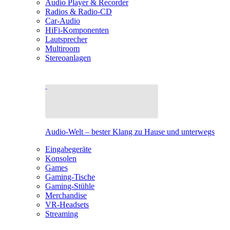
Audio Player & Recorder
Radios & Radio-CD
Car-Audio
HiFi-Komponenten
Lautsprecher
Multiroom
Stereoanlagen
Audio-Welt – bester Klang zu Hause und unterwegs
Eingabegeräte
Konsolen
Games
Gaming-Tische
Gaming-Stühle
Merchandise
VR-Headsets
Streaming