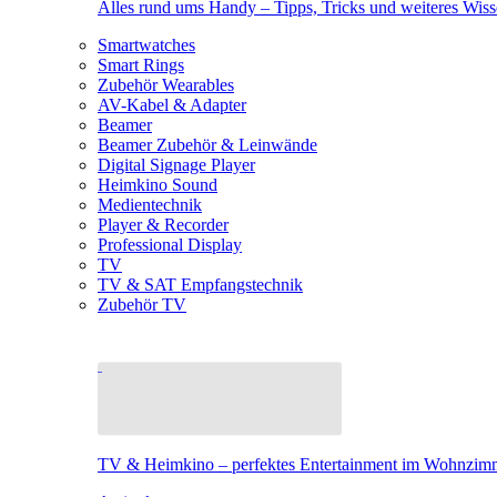
Alles rund ums Handy – Tipps, Tricks und weiteres Wis
Smartwatches
Smart Rings
Zubehör Wearables
AV-Kabel & Adapter
Beamer
Beamer Zubehör & Leinwände
Digital Signage Player
Heimkino Sound
Medientechnik
Player & Recorder
Professional Display
TV
TV & SAT Empfangstechnik
Zubehör TV
TV & Heimkino – perfektes Entertainment im Wohnzim