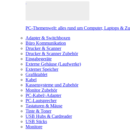
PC-Themenwelt: alles rund um Computer, Laptops & Z
Adapter & Switchboxen
Büro Kommunikation
Drucker & Scanner
Drucker & Scanner Zubehör
Eingabegeräte
Externe Gehäuse (Laufwerke)
Externer Speicher
Grafiktablet
Kabel
Kassensysteme und Zubehör
Monitor Zubehör
PC-Kabel/-Adapter
PC-Lautsprecher
Tastaturen & Mäuse
Tinte & Toner
USB Hubs & Cardreader
USB Sticks
Monitore