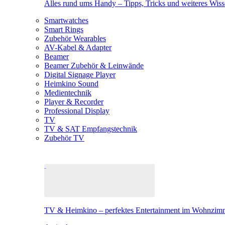
Alles rund ums Handy – Tipps, Tricks und weiteres Wis
Smartwatches
Smart Rings
Zubehör Wearables
AV-Kabel & Adapter
Beamer
Beamer Zubehör & Leinwände
Digital Signage Player
Heimkino Sound
Medientechnik
Player & Recorder
Professional Display
TV
TV & SAT Empfangstechnik
Zubehör TV
TV & Heimkino – perfektes Entertainment im Wohnzim