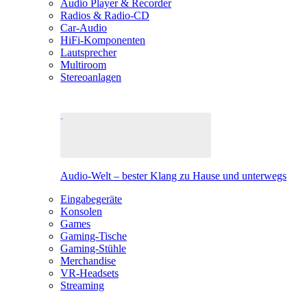
Audio Player & Recorder
Radios & Radio-CD
Car-Audio
HiFi-Komponenten
Lautsprecher
Multiroom
Stereoanlagen
Audio-Welt – bester Klang zu Hause und unterwegs
Eingabegeräte
Konsolen
Games
Gaming-Tische
Gaming-Stühle
Merchandise
VR-Headsets
Streaming