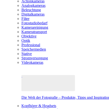
Actionkameras
Analogkameras
Beleuchtung
Digitalkameras
Filter
Fotostudiobedarf
Kamerareinigung
Kameratransport
Objektive
Optik
Professional
Speichermedien
Stative
Stromversorgung
Videokameras
Die Welt der Fotografie – Produkte, Tipps und Inspiratio
Kopfhörer & Headsets