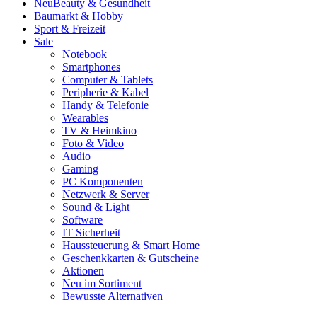
Neu
Beauty & Gesundheit
Baumarkt & Hobby
Sport & Freizeit
Sale
Notebook
Smartphones
Computer & Tablets
Peripherie & Kabel
Handy & Telefonie
Wearables
TV & Heimkino
Foto & Video
Audio
Gaming
PC Komponenten
Netzwerk & Server
Sound & Light
Software
IT Sicherheit
Haussteuerung & Smart Home
Geschenkkarten & Gutscheine
Aktionen
Neu im Sortiment
Bewusste Alternativen