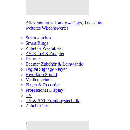
Alles rund ums Handy – Tipps, Tricks und
weiteres Wissenswertes
Smartwatches
Smart Rings
Zubehör Wearables
AV-Kabel & Adapter
Beamer
Beamer Zubehör & Leinwände
Digital Signage Player
Heimkino Sound
Medientechnik
Player & Recorder
Professional Display
TV
TV & SAT Empfangstechnik
Zubehör TV