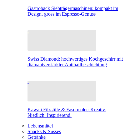
Gastroback Siebträgermaschinen: kompakt im
Design, gross im Espresso-Genuss
Swiss Diamond: hochwertiges Kochgeschirr mit
diamantverstärkter Antihaftbeschichtung
Kawaii Filzstifte & Fasermaler: Kreativ.
Niedlich. Inspirierend.
Lebensmittel
Snacks & Süsses
Getränke