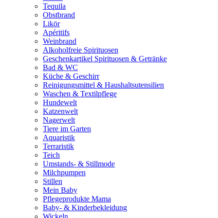
Tequila
Obstbrand
Likör
Apéritifs
Weinbrand
Alkoholfreie Spirituosen
Geschenkartikel Spirituosen & Getränke
Bad & WC
Küche & Geschirr
Reinigungsmittel & Haushaltsutensilien
Waschen & Textilpflege
Hundewelt
Katzenwelt
Nagerwelt
Tiere im Garten
Aquaristik
Terraristik
Teich
Umstands- & Stillmode
Milchpumpen
Stillen
Mein Baby
Pflegeprodukte Mama
Baby- & Kinderbekleidung
Wickeln