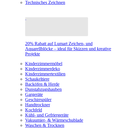
Technisches Zeichnen
20% Rabatt auf Lumart Zeichen- und
Aquarellblöcke – ideal für Skizzen und kreative
Projekte
Kinderzimmermöbel
Kinderzimmerdeko
Kinderzimmertextilien
Schaukeltiere
Backöfen & Herde
Dunstabzugshauben
Gargeräte
Geschirrspüler
Handtrockner
Kochfeld
Kühl- und Gefriergeräte
Vakuumier- & Wärmeschublade
Waschen & Trocknen