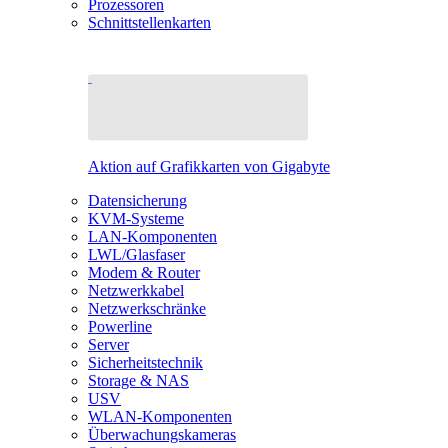
Prozessoren
Schnittstellenkarten
Aktion auf Grafikkarten von Gigabyte
Datensicherung
KVM-Systeme
LAN-Komponenten
LWL/Glasfaser
Modem & Router
Netzwerkkabel
Netzwerkschränke
Powerline
Server
Sicherheitstechnik
Storage & NAS
USV
WLAN-Komponenten
Überwachungskameras