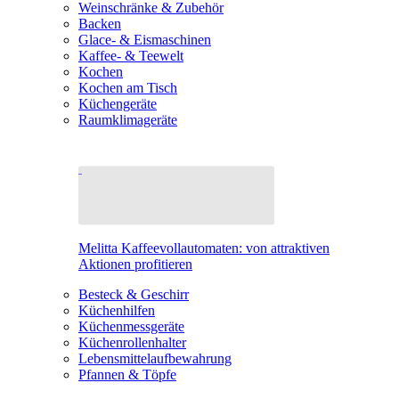
Weinschränke & Zubehör
Backen
Glace- & Eismaschinen
Kaffee- & Teewelt
Kochen
Kochen am Tisch
Küchengeräte
Raumklimageräte
Melitta Kaffeevollautomaten: von attraktiven
Aktionen profitieren
Besteck & Geschirr
Küchenhilfen
Küchenmessgeräte
Küchenrollenhalter
Lebensmittelaufbewahrung
Pfannen & Töpfe