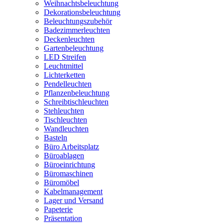
Weihnachtsbeleuchtung
Dekorationsbeleuchtung
Beleuchtungszubehör
Badezimmerleuchten
Deckenleuchten
Gartenbeleuchtung
LED Streifen
Leuchtmittel
Lichterketten
Pendelleuchten
Pflanzenbeleuchtung
Schreibtischleuchten
Stehleuchten
Tischleuchten
Wandleuchten
Basteln
Büro Arbeitsplatz
Büroablagen
Büroeinrichtung
Büromaschinen
Büromöbel
Kabelmanagement
Lager und Versand
Papeterie
Präsentation