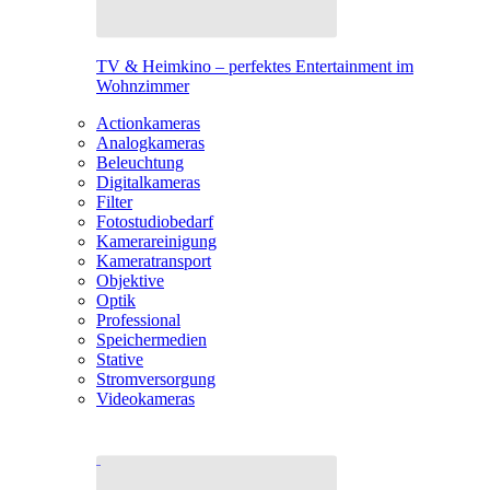
TV & Heimkino – perfektes Entertainment im
Wohnzimmer
Actionkameras
Analogkameras
Beleuchtung
Digitalkameras
Filter
Fotostudiobedarf
Kamerareinigung
Kameratransport
Objektive
Optik
Professional
Speichermedien
Stative
Stromversorgung
Videokameras