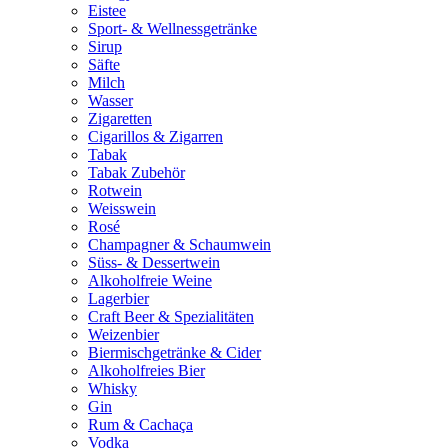
Eistee
Sport- & Wellnessgetränke
Sirup
Säfte
Milch
Wasser
Zigaretten
Cigarillos & Zigarren
Tabak
Tabak Zubehör
Rotwein
Weisswein
Rosé
Champagner & Schaumwein
Süss- & Dessertwein
Alkoholfreie Weine
Lagerbier
Craft Beer & Spezialitäten
Weizenbier
Biermischgetränke & Cider
Alkoholfreies Bier
Whisky
Gin
Rum & Cachaça
Vodka