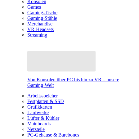
Konsolen
Games
Gaming-Tische
Gaming-Stühle
Merchandise
VR-Headsets
Streaming
Von Konsolen über PC bis hin zu VR – unsere
Gaming-Welt
Arbeitsspeicher
Festplatten & SSD
Grafikkarten
Laufwerke
Lüfter & Kühler
Mainboards
Netzteile
PC-Gehäuse & Barebones