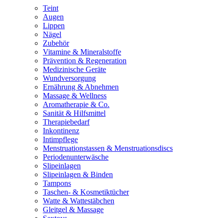
Teint
Augen
Lippen
Nägel
Zubehör
Vitamine & Mineralstoffe
Prävention & Regeneration
Medizinische Geräte
Wundversorgung
Ernährung & Abnehmen
Massage & Wellness
Aromatherapie & Co.
Sanität & Hilfsmittel
Therapiebedarf
Inkontinenz
Intimpflege
Menstruationstassen & Menstruationsdiscs
Periodenunterwäsche
Slipeinlagen
Slipeinlagen & Binden
Tampons
Taschen- & Kosmetiktücher
Watte & Wattestäbchen
Gleitgel & Massage