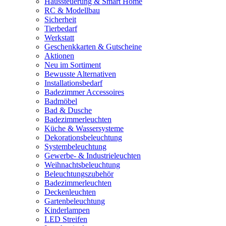
Haussteuerung & Smart Home
RC & Modellbau
Sicherheit
Tierbedarf
Werkstatt
Geschenkkarten & Gutscheine
Aktionen
Neu im Sortiment
Bewusste Alternativen
Installationsbedarf
Badezimmer Accessoires
Badmöbel
Bad & Dusche
Badezimmerleuchten
Küche & Wassersysteme
Dekorationsbeleuchtung
Systembeleuchtung
Gewerbe- & Industrieleuchten
Weihnachtsbeleuchtung
Beleuchtungszubehör
Badezimmerleuchten
Deckenleuchten
Gartenbeleuchtung
Kinderlampen
LED Streifen