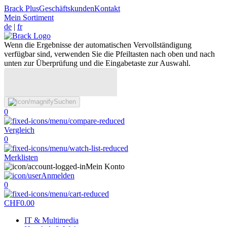
Brack Plus
Geschäftskunden
Kontakt
Mein Sortiment
de
|
fr
Wenn die Ergebnisse der automatischen Vervollständigung
verfügbar sind, verwenden Sie die Pfeiltasten nach oben und nach
unten zur Überprüfung und die Eingabetaste zur Auswahl.
Suchen
0
Vergleich
0
Merklisten
Mein Konto
Anmelden
0
CHF
0.00
IT & Multimedia