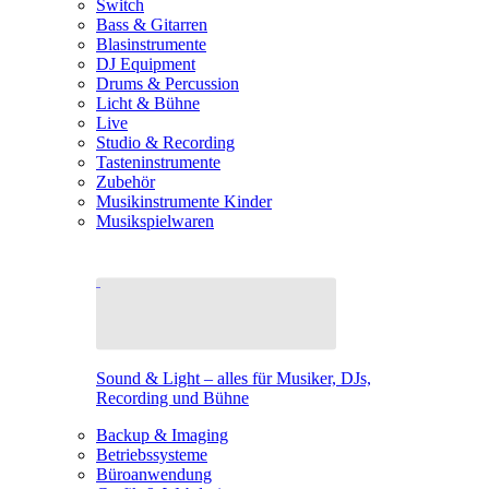
Switch
Bass & Gitarren
Blasinstrumente
DJ Equipment
Drums & Percussion
Licht & Bühne
Live
Studio & Recording
Tasteninstrumente
Zubehör
Musikinstrumente Kinder
Musikspielwaren
Sound & Light – alles für Musiker, DJs,
Recording und Bühne
Backup & Imaging
Betriebssysteme
Büroanwendung