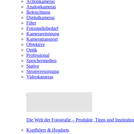
Actionkameras
Analogkameras
Beleuchtung
Digitalkameras
Filter
Fotostudiobedarf
Kamerareinigung
Kameratransport
Objektive
Optik
Professional
Speichermedien
Stative
Stromversorgung
Videokameras
Die Welt der Fotografie – Produkte, Tipps und Inspiratio
Kopfhörer & Headsets