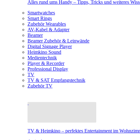
Alles rund ums Handy – Tipps, Tricks und weiteres Wis
Smartwatches
Smart Rings
Zubehör Wearables
AV-Kabel & Adapter
Beamer
Beamer Zubehör & Leinwände
Digital Signage Player
Heimkino Sound
Medientechnik
Player & Recorder
Professional Display
TV
TV & SAT Empfangstechnik
Zubehör TV
TV & Heimkino – perfektes Entertainment im Wohnzim