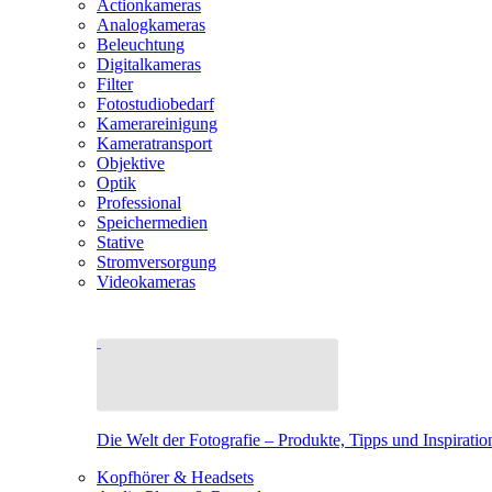
Actionkameras
Analogkameras
Beleuchtung
Digitalkameras
Filter
Fotostudiobedarf
Kamerareinigung
Kameratransport
Objektive
Optik
Professional
Speichermedien
Stative
Stromversorgung
Videokameras
Die Welt der Fotografie – Produkte, Tipps und Inspiratio
Kopfhörer & Headsets