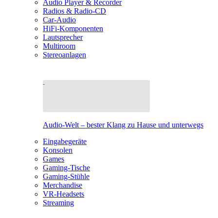
Audio Player & Recorder
Radios & Radio-CD
Car-Audio
HiFi-Komponenten
Lautsprecher
Multiroom
Stereoanlagen
Audio-Welt – bester Klang zu Hause und unterwegs
Eingabegeräte
Konsolen
Games
Gaming-Tische
Gaming-Stühle
Merchandise
VR-Headsets
Streaming