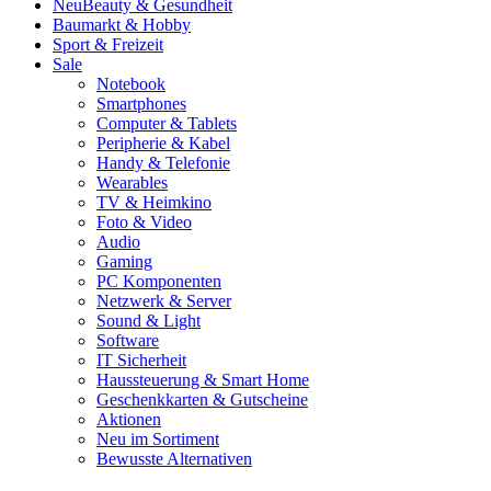
Neu
Beauty & Gesundheit
Baumarkt & Hobby
Sport & Freizeit
Sale
Notebook
Smartphones
Computer & Tablets
Peripherie & Kabel
Handy & Telefonie
Wearables
TV & Heimkino
Foto & Video
Audio
Gaming
PC Komponenten
Netzwerk & Server
Sound & Light
Software
IT Sicherheit
Haussteuerung & Smart Home
Geschenkkarten & Gutscheine
Aktionen
Neu im Sortiment
Bewusste Alternativen