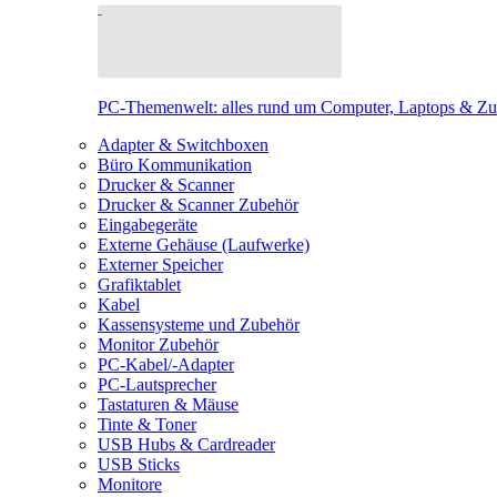
PC-Themenwelt: alles rund um Computer, Laptops & Z
Adapter & Switchboxen
Büro Kommunikation
Drucker & Scanner
Drucker & Scanner Zubehör
Eingabegeräte
Externe Gehäuse (Laufwerke)
Externer Speicher
Grafiktablet
Kabel
Kassensysteme und Zubehör
Monitor Zubehör
PC-Kabel/-Adapter
PC-Lautsprecher
Tastaturen & Mäuse
Tinte & Toner
USB Hubs & Cardreader
USB Sticks
Monitore