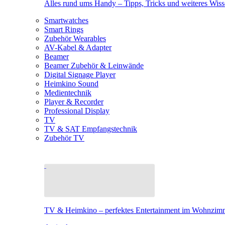
Alles rund ums Handy – Tipps, Tricks und weiteres Wis
Smartwatches
Smart Rings
Zubehör Wearables
AV-Kabel & Adapter
Beamer
Beamer Zubehör & Leinwände
Digital Signage Player
Heimkino Sound
Medientechnik
Player & Recorder
Professional Display
TV
TV & SAT Empfangstechnik
Zubehör TV
TV & Heimkino – perfektes Entertainment im Wohnzim