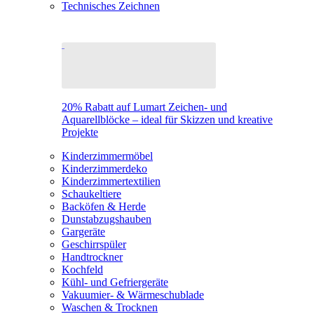
Technisches Zeichnen
20% Rabatt auf Lumart Zeichen- und
Aquarellblöcke – ideal für Skizzen und kreative
Projekte
Kinderzimmermöbel
Kinderzimmerdeko
Kinderzimmertextilien
Schaukeltiere
Backöfen & Herde
Dunstabzugshauben
Gargeräte
Geschirrspüler
Handtrockner
Kochfeld
Kühl- und Gefriergeräte
Vakuumier- & Wärmeschublade
Waschen & Trocknen