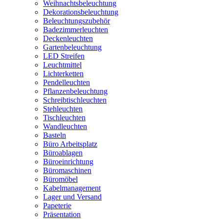
Weihnachtsbeleuchtung
Dekorationsbeleuchtung
Beleuchtungszubehör
Badezimmerleuchten
Deckenleuchten
Gartenbeleuchtung
LED Streifen
Leuchtmittel
Lichterketten
Pendelleuchten
Pflanzenbeleuchtung
Schreibtischleuchten
Stehleuchten
Tischleuchten
Wandleuchten
Basteln
Büro Arbeitsplatz
Büroablagen
Büroeinrichtung
Büromaschinen
Büromöbel
Kabelmanagement
Lager und Versand
Papeterie
Präsentation