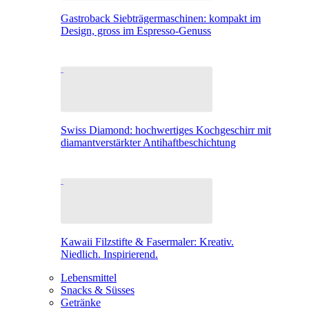
Gastroback Siebträgermaschinen: kompakt im
Design, gross im Espresso-Genuss
Swiss Diamond: hochwertiges Kochgeschirr mit
diamantverstärkter Antihaftbeschichtung
Kawaii Filzstifte & Fasermaler: Kreativ.
Niedlich. Inspirierend.
Lebensmittel
Snacks & Süsses
Getränke