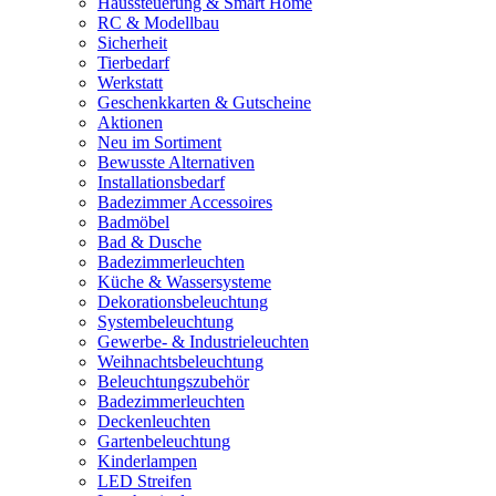
Haussteuerung & Smart Home
RC & Modellbau
Sicherheit
Tierbedarf
Werkstatt
Geschenkkarten & Gutscheine
Aktionen
Neu im Sortiment
Bewusste Alternativen
Installationsbedarf
Badezimmer Accessoires
Badmöbel
Bad & Dusche
Badezimmerleuchten
Küche & Wassersysteme
Dekorationsbeleuchtung
Systembeleuchtung
Gewerbe- & Industrieleuchten
Weihnachtsbeleuchtung
Beleuchtungszubehör
Badezimmerleuchten
Deckenleuchten
Gartenbeleuchtung
Kinderlampen
LED Streifen