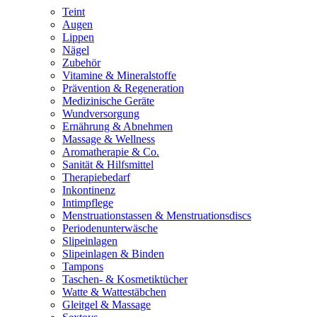
Teint
Augen
Lippen
Nägel
Zubehör
Vitamine & Mineralstoffe
Prävention & Regeneration
Medizinische Geräte
Wundversorgung
Ernährung & Abnehmen
Massage & Wellness
Aromatherapie & Co.
Sanität & Hilfsmittel
Therapiebedarf
Inkontinenz
Intimpflege
Menstruationstassen & Menstruationsdiscs
Periodenunterwäsche
Slipeinlagen
Slipeinlagen & Binden
Tampons
Taschen- & Kosmetiktücher
Watte & Wattestäbchen
Gleitgel & Massage