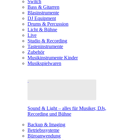
Switch
Bass & Gitarren
Blasinstrumente
DJ Equipment
Drums & Percussion
Licht & Bühne
Live
Studio & Recording
Tasteninstrumente
Zubehör
Musikinstrumente Kinder
Musikspielwaren
Sound & Light – alles für Musiker, DJs,
Recording und Bühne
Backup & Imaging
Betriebssysteme
Büroanwendung