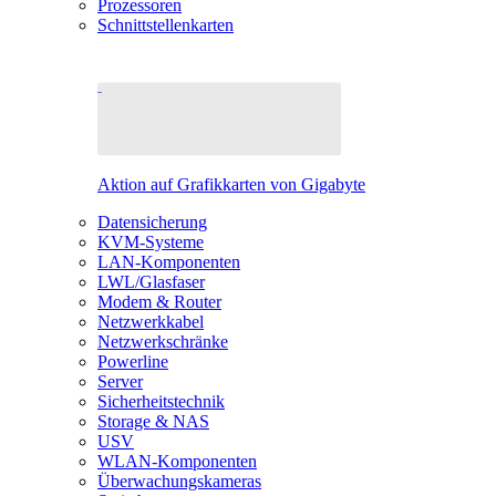
Prozessoren
Schnittstellenkarten
Aktion auf Grafikkarten von Gigabyte
Datensicherung
KVM-Systeme
LAN-Komponenten
LWL/Glasfaser
Modem & Router
Netzwerkkabel
Netzwerkschränke
Powerline
Server
Sicherheitstechnik
Storage & NAS
USV
WLAN-Komponenten
Überwachungskameras