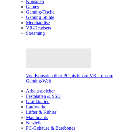
Konsolen
Games
Gaming-Tische
Gaming-Stühle
Merchandise
VR-Headsets
Streaming
Von Konsolen über PC bis hin zu VR – unsere
Gaming-Welt
Arbeitsspeicher
Festplatten & SSD
Grafikkarten
Laufwerke
Lüfter & Kühler
Mainboards
Netzteile
PC-Gehäuse & Barebones