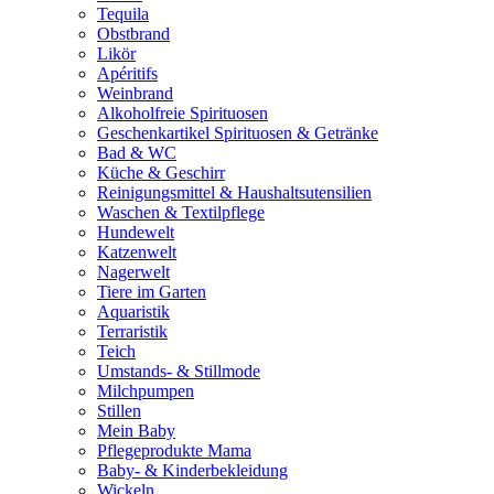
Tequila
Obstbrand
Likör
Apéritifs
Weinbrand
Alkoholfreie Spirituosen
Geschenkartikel Spirituosen & Getränke
Bad & WC
Küche & Geschirr
Reinigungsmittel & Haushaltsutensilien
Waschen & Textilpflege
Hundewelt
Katzenwelt
Nagerwelt
Tiere im Garten
Aquaristik
Terraristik
Teich
Umstands- & Stillmode
Milchpumpen
Stillen
Mein Baby
Pflegeprodukte Mama
Baby- & Kinderbekleidung
Wickeln