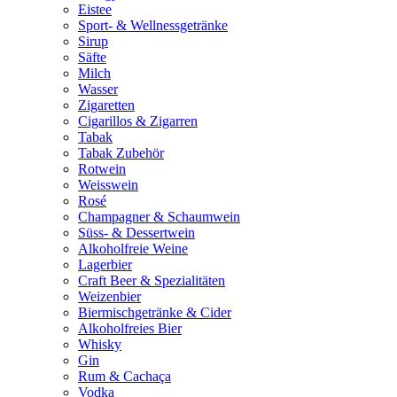
Eistee
Sport- & Wellnessgetränke
Sirup
Säfte
Milch
Wasser
Zigaretten
Cigarillos & Zigarren
Tabak
Tabak Zubehör
Rotwein
Weisswein
Rosé
Champagner & Schaumwein
Süss- & Dessertwein
Alkoholfreie Weine
Lagerbier
Craft Beer & Spezialitäten
Weizenbier
Biermischgetränke & Cider
Alkoholfreies Bier
Whisky
Gin
Rum & Cachaça
Vodka