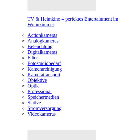
TV & Heimkino – perfektes Entertainment im
Wohnzimmer
Actionkameras
Analogkameras
Beleuchtung
Digitalkameras
Filter
Fotostudiobedarf
Kamerareinigung
Kameratransport
Objektive
Optik
Professional
Speichermedien
Stative
Stromversorgung
Videokameras