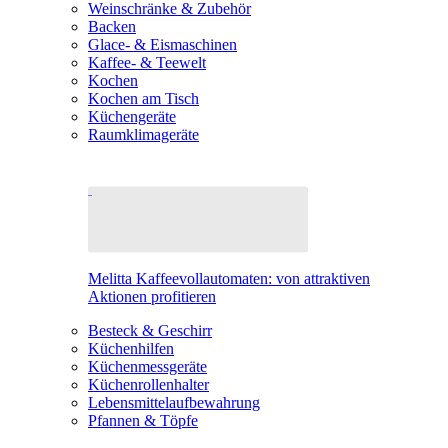
Weinschränke & Zubehör
Backen
Glace- & Eismaschinen
Kaffee- & Teewelt
Kochen
Kochen am Tisch
Küchengeräte
Raumklimageräte
Melitta Kaffeevollautomaten: von attraktiven
Aktionen profitieren
Besteck & Geschirr
Küchenhilfen
Küchenmessgeräte
Küchenrollenhalter
Lebensmittelaufbewahrung
Pfannen & Töpfe