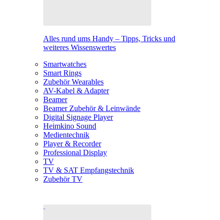
Alles rund ums Handy – Tipps, Tricks und
weiteres Wissenswertes
Smartwatches
Smart Rings
Zubehör Wearables
AV-Kabel & Adapter
Beamer
Beamer Zubehör & Leinwände
Digital Signage Player
Heimkino Sound
Medientechnik
Player & Recorder
Professional Display
TV
TV & SAT Empfangstechnik
Zubehör TV