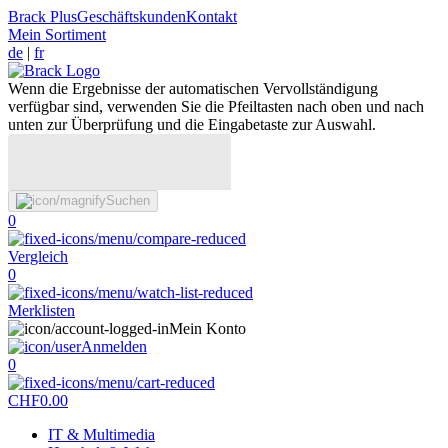
Brack Plus
Geschäftskunden
Kontakt
Mein Sortiment
de
|
fr
Wenn die Ergebnisse der automatischen Vervollständigung
verfügbar sind, verwenden Sie die Pfeiltasten nach oben und nach
unten zur Überprüfung und die Eingabetaste zur Auswahl.
Suchen
0
Vergleich
0
Merklisten
Mein Konto
Anmelden
0
CHF
0.00
IT & Multimedia