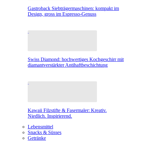
Gastroback Siebträgermaschinen: kompakt im
Design, gross im Espresso-Genuss
Swiss Diamond: hochwertiges Kochgeschirr mit
diamantverstärkter Antihaftbeschichtung
Kawaii Filzstifte & Fasermaler: Kreativ.
Niedlich. Inspirierend.
Lebensmittel
Snacks & Süsses
Getränke