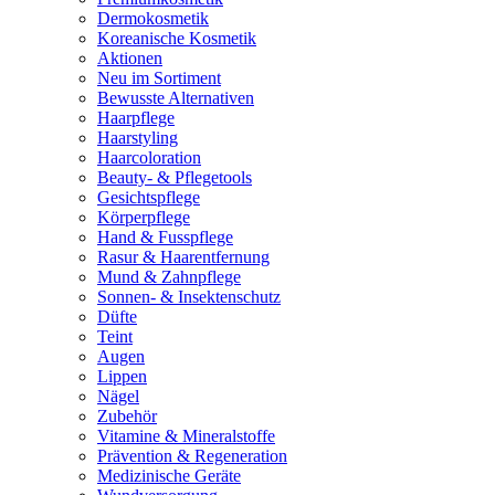
Dermokosmetik
Koreanische Kosmetik
Aktionen
Neu im Sortiment
Bewusste Alternativen
Haarpflege
Haarstyling
Haarcoloration
Beauty- & Pflegetools
Gesichtspflege
Körperpflege
Hand & Fusspflege
Rasur & Haarentfernung
Mund & Zahnpflege
Sonnen- & Insektenschutz
Düfte
Teint
Augen
Lippen
Nägel
Zubehör
Vitamine & Mineralstoffe
Prävention & Regeneration
Medizinische Geräte