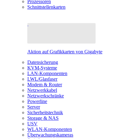
Prozessoren
Schnittstellenkarten
Aktion auf Grafikkarten von Gigabyte
Datensicherung
KVM-Systeme
LAN-Komponenten
LWL/Glasfaser
Modem & Router
Netzwerkkabel
Netzwerkschränke
Powerline
Server
Sicherheitstechnik
Storage & NAS
USV
WLAN-Komponenten
Überwachungskameras