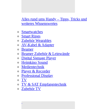
Alles rund ums Handy – Tipps, Tricks und
weiteres Wissenswertes
Smartwatches
Smart Rings
Zubehör Wearables
AV-Kabel & Adapter
Beamer
Beamer Zubehör & Leinwände
Digital Signage Player
Heimkino Sound
Medientechnik
Player & Recorder
Professional Display
TV
TV & SAT Empfangstechnik
Zubehör TV