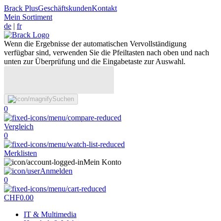
Brack Plus
Geschäftskunden
Kontakt
Mein Sortiment
de
|
fr
Wenn die Ergebnisse der automatischen Vervollständigung
verfügbar sind, verwenden Sie die Pfeiltasten nach oben und nach
unten zur Überprüfung und die Eingabetaste zur Auswahl.
Suchen
0
Vergleich
0
Merklisten
Mein Konto
Anmelden
0
CHF
0.00
IT & Multimedia