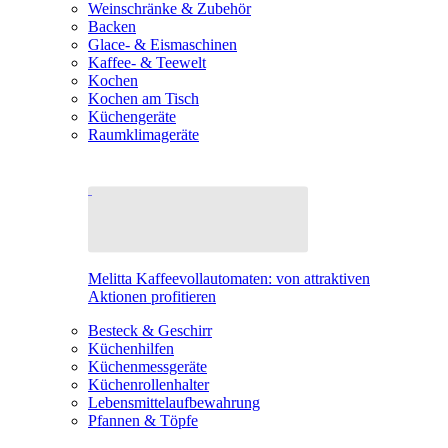
Weinschränke & Zubehör
Backen
Glace- & Eismaschinen
Kaffee- & Teewelt
Kochen
Kochen am Tisch
Küchengeräte
Raumklimageräte
Melitta Kaffeevollautomaten: von attraktiven
Aktionen profitieren
Besteck & Geschirr
Küchenhilfen
Küchenmessgeräte
Küchenrollenhalter
Lebensmittelaufbewahrung
Pfannen & Töpfe