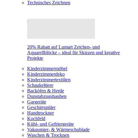
Technisches Zeichnen
20% Rabatt auf Lumart Zeichen- und
Aquarellblöcke – ideal für Skizzen und kreative
Projekte
Kinderzimmermöbel
Kinderzimmerdeko
Kinderzimmertextilien
Schaukeltiere
Backöfen & Herde
Dunstabzugshauben
Gargeräte
Geschirrspüler
Handtrockner
Kochfeld
Kühl- und Gefriergeräte
Vakuumier- & Wärmeschublade
Waschen & Trocknen