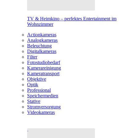
TV & Heimkino – perfektes Entertainment im
Wohnzimmer
Actionkameras
Analogkameras
Beleuchtung
Digitalkameras
Filter
Fotostudiobedarf
Kamerareinigung
Kameratransport
Objektive
Optik
Professional
Speichermedien
Stative
Stromversorgung
Videokameras