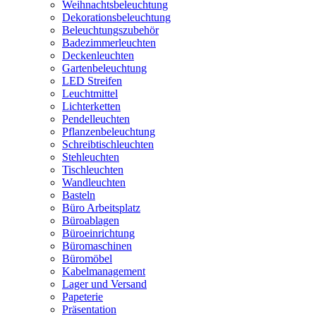
Weihnachtsbeleuchtung
Dekorationsbeleuchtung
Beleuchtungszubehör
Badezimmerleuchten
Deckenleuchten
Gartenbeleuchtung
LED Streifen
Leuchtmittel
Lichterketten
Pendelleuchten
Pflanzenbeleuchtung
Schreibtischleuchten
Stehleuchten
Tischleuchten
Wandleuchten
Basteln
Büro Arbeitsplatz
Büroablagen
Büroeinrichtung
Büromaschinen
Büromöbel
Kabelmanagement
Lager und Versand
Papeterie
Präsentation