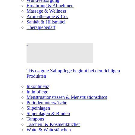
Wundversorgung
Ernährung & Abnehmen
Massage & Wellness
Aromatherapie & Co.
Sanität & Hilfsmittel
Therapiebedarf
Trisa – gute Zahnpflege beginnt bei den richtigen
Produkten
Inkontinenz
Intimpflege
Menstruationstassen & Menstruationsdiscs
Periodenunterwäsche
Slipeinlagen
Slipeinlagen & Binden
Tampons
Taschen- & Kosmetiktücher
Watte & Wattestäbchen