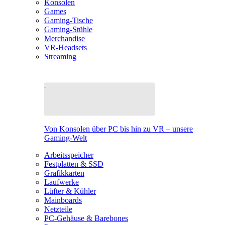
Konsolen
Games
Gaming-Tische
Gaming-Stühle
Merchandise
VR-Headsets
Streaming
Von Konsolen über PC bis hin zu VR – unsere
Gaming-Welt
Arbeitsspeicher
Festplatten & SSD
Grafikkarten
Laufwerke
Lüfter & Kühler
Mainboards
Netzteile
PC-Gehäuse & Barebones