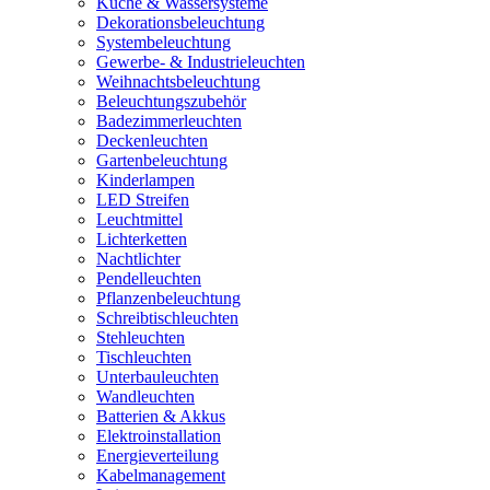
Küche & Wassersysteme
Dekorationsbeleuchtung
Systembeleuchtung
Gewerbe- & Industrieleuchten
Weihnachtsbeleuchtung
Beleuchtungszubehör
Badezimmerleuchten
Deckenleuchten
Gartenbeleuchtung
Kinderlampen
LED Streifen
Leuchtmittel
Lichterketten
Nachtlichter
Pendelleuchten
Pflanzenbeleuchtung
Schreibtischleuchten
Stehleuchten
Tischleuchten
Unterbauleuchten
Wandleuchten
Batterien & Akkus
Elektroinstallation
Energieverteilung
Kabelmanagement