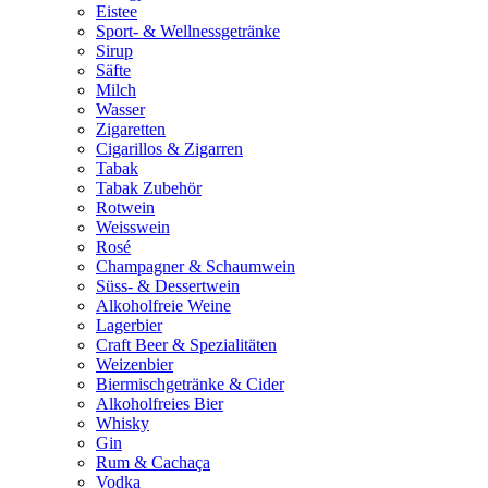
Eistee
Sport- & Wellnessgetränke
Sirup
Säfte
Milch
Wasser
Zigaretten
Cigarillos & Zigarren
Tabak
Tabak Zubehör
Rotwein
Weisswein
Rosé
Champagner & Schaumwein
Süss- & Dessertwein
Alkoholfreie Weine
Lagerbier
Craft Beer & Spezialitäten
Weizenbier
Biermischgetränke & Cider
Alkoholfreies Bier
Whisky
Gin
Rum & Cachaça
Vodka