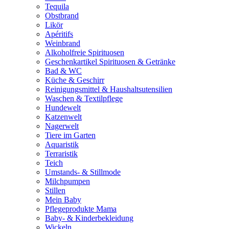
Tequila
Obstbrand
Likör
Apéritifs
Weinbrand
Alkoholfreie Spirituosen
Geschenkartikel Spirituosen & Getränke
Bad & WC
Küche & Geschirr
Reinigungsmittel & Haushaltsutensilien
Waschen & Textilpflege
Hundewelt
Katzenwelt
Nagerwelt
Tiere im Garten
Aquaristik
Terraristik
Teich
Umstands- & Stillmode
Milchpumpen
Stillen
Mein Baby
Pflegeprodukte Mama
Baby- & Kinderbekleidung
Wickeln