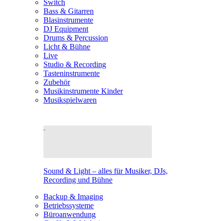
Switch
Bass & Gitarren
Blasinstrumente
DJ Equipment
Drums & Percussion
Licht & Bühne
Live
Studio & Recording
Tasteninstrumente
Zubehör
Musikinstrumente Kinder
Musikspielwaren
Sound & Light – alles für Musiker, DJs,
Recording und Bühne
Backup & Imaging
Betriebssysteme
Büroanwendung