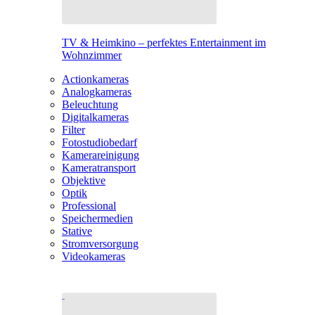
TV & Heimkino – perfektes Entertainment im
Wohnzimmer
Actionkameras
Analogkameras
Beleuchtung
Digitalkameras
Filter
Fotostudiobedarf
Kamerareinigung
Kameratransport
Objektive
Optik
Professional
Speichermedien
Stative
Stromversorgung
Videokameras