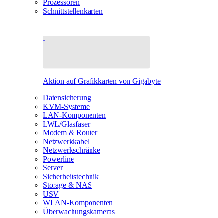
Prozessoren
Schnittstellenkarten
Aktion auf Grafikkarten von Gigabyte
Datensicherung
KVM-Systeme
LAN-Komponenten
LWL/Glasfaser
Modem & Router
Netzwerkkabel
Netzwerkschränke
Powerline
Server
Sicherheitstechnik
Storage & NAS
USV
WLAN-Komponenten
Überwachungskameras