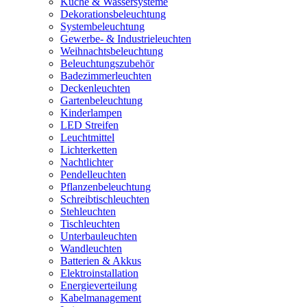
Küche & Wassersysteme
Dekorationsbeleuchtung
Systembeleuchtung
Gewerbe- & Industrieleuchten
Weihnachtsbeleuchtung
Beleuchtungszubehör
Badezimmerleuchten
Deckenleuchten
Gartenbeleuchtung
Kinderlampen
LED Streifen
Leuchtmittel
Lichterketten
Nachtlichter
Pendelleuchten
Pflanzenbeleuchtung
Schreibtischleuchten
Stehleuchten
Tischleuchten
Unterbauleuchten
Wandleuchten
Batterien & Akkus
Elektroinstallation
Energieverteilung
Kabelmanagement