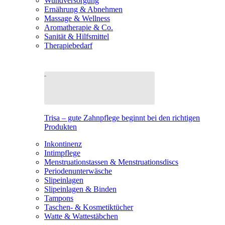
Wundversorgung
Ernährung & Abnehmen
Massage & Wellness
Aromatherapie & Co.
Sanität & Hilfsmittel
Therapiebedarf
Trisa – gute Zahnpflege beginnt bei den richtigen
Produkten
Inkontinenz
Intimpflege
Menstruationstassen & Menstruationsdiscs
Periodenunterwäsche
Slipeinlagen
Slipeinlagen & Binden
Tampons
Taschen- & Kosmetiktücher
Watte & Wattestäbchen