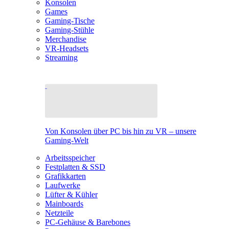
Konsolen
Games
Gaming-Tische
Gaming-Stühle
Merchandise
VR-Headsets
Streaming
Von Konsolen über PC bis hin zu VR – unsere
Gaming-Welt
Arbeitsspeicher
Festplatten & SSD
Grafikkarten
Laufwerke
Lüfter & Kühler
Mainboards
Netzteile
PC-Gehäuse & Barebones