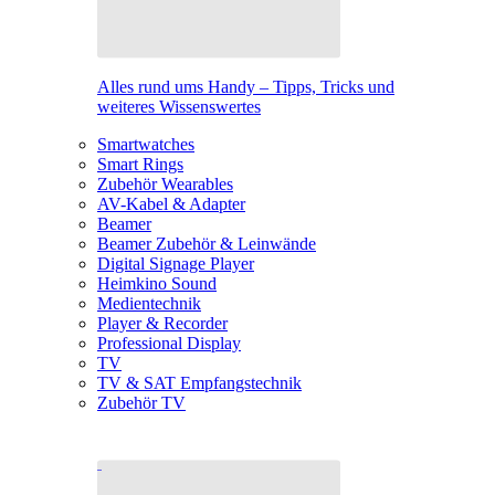
Alles rund ums Handy – Tipps, Tricks und
weiteres Wissenswertes
Smartwatches
Smart Rings
Zubehör Wearables
AV-Kabel & Adapter
Beamer
Beamer Zubehör & Leinwände
Digital Signage Player
Heimkino Sound
Medientechnik
Player & Recorder
Professional Display
TV
TV & SAT Empfangstechnik
Zubehör TV