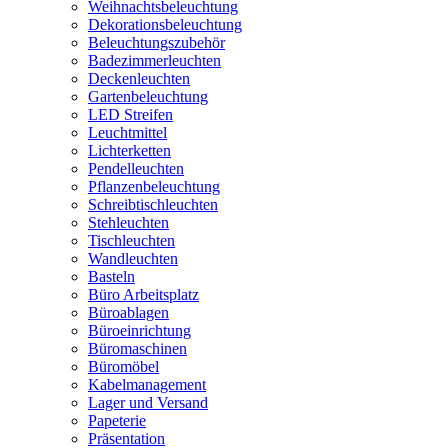
Weihnachtsbeleuchtung
Dekorationsbeleuchtung
Beleuchtungszubehör
Badezimmerleuchten
Deckenleuchten
Gartenbeleuchtung
LED Streifen
Leuchtmittel
Lichterketten
Pendelleuchten
Pflanzenbeleuchtung
Schreibtischleuchten
Stehleuchten
Tischleuchten
Wandleuchten
Basteln
Büro Arbeitsplatz
Büroablagen
Büroeinrichtung
Büromaschinen
Büromöbel
Kabelmanagement
Lager und Versand
Papeterie
Präsentation