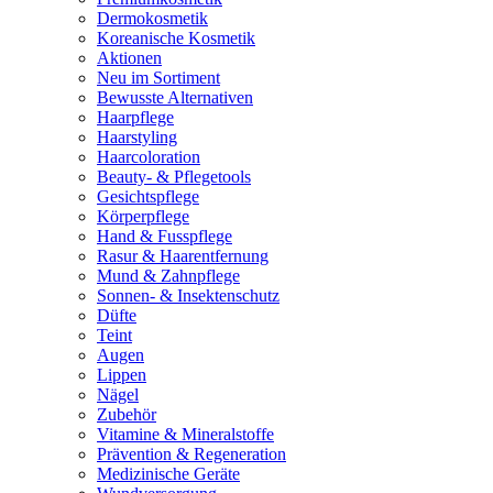
Dermokosmetik
Koreanische Kosmetik
Aktionen
Neu im Sortiment
Bewusste Alternativen
Haarpflege
Haarstyling
Haarcoloration
Beauty- & Pflegetools
Gesichtspflege
Körperpflege
Hand & Fusspflege
Rasur & Haarentfernung
Mund & Zahnpflege
Sonnen- & Insektenschutz
Düfte
Teint
Augen
Lippen
Nägel
Zubehör
Vitamine & Mineralstoffe
Prävention & Regeneration
Medizinische Geräte