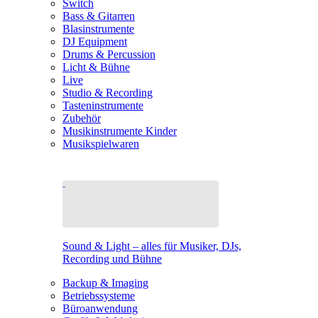
Switch
Bass & Gitarren
Blasinstrumente
DJ Equipment
Drums & Percussion
Licht & Bühne
Live
Studio & Recording
Tasteninstrumente
Zubehör
Musikinstrumente Kinder
Musikspielwaren
Sound & Light – alles für Musiker, DJs,
Recording und Bühne
Backup & Imaging
Betriebssysteme
Büroanwendung