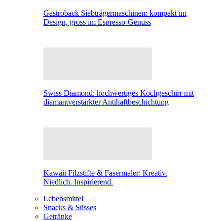
Gastroback Siebträgermaschinen: kompakt im
Design, gross im Espresso-Genuss
Swiss Diamond: hochwertiges Kochgeschirr mit
diamantverstärkter Antihaftbeschichtung
Kawaii Filzstifte & Fasermaler: Kreativ.
Niedlich. Inspirierend.
Lebensmittel
Snacks & Süsses
Getränke