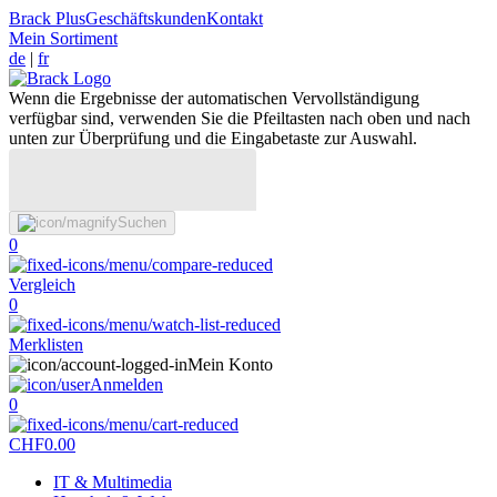
Brack Plus
Geschäftskunden
Kontakt
Mein Sortiment
de
|
fr
Wenn die Ergebnisse der automatischen Vervollständigung
verfügbar sind, verwenden Sie die Pfeiltasten nach oben und nach
unten zur Überprüfung und die Eingabetaste zur Auswahl.
Suchen
0
Vergleich
0
Merklisten
Mein Konto
Anmelden
0
CHF
0.00
IT & Multimedia