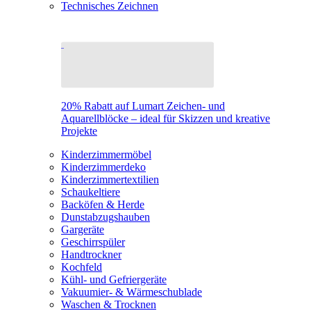
Technisches Zeichnen
20% Rabatt auf Lumart Zeichen- und
Aquarellblöcke – ideal für Skizzen und kreative
Projekte
Kinderzimmermöbel
Kinderzimmerdeko
Kinderzimmertextilien
Schaukeltiere
Backöfen & Herde
Dunstabzugshauben
Gargeräte
Geschirrspüler
Handtrockner
Kochfeld
Kühl- und Gefriergeräte
Vakuumier- & Wärmeschublade
Waschen & Trocknen