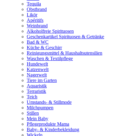
Tequila
Obstbrand
Likör
Apéritifs
Weinbrand
Alkoholfreie Spirituosen
Geschenkartikel Spirituosen & Getränke
Bad & WC
Küche & Geschirr
Reinigungsmittel & Haushaltsutensilien
Waschen & Textilpflege
Hundewelt
Katzenwelt
Nagerwelt
Tiere im Garten
Aquaristik
Terraristik
Teich
Umstands- & Stillmode
Milchpumpen
Stillen
Mein Baby
Pflegeprodukte Mama
Baby- & Kinderbekleidung
Wickeln