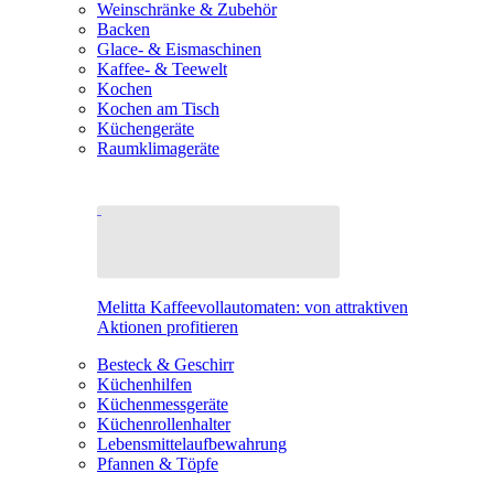
Weinschränke & Zubehör
Backen
Glace- & Eismaschinen
Kaffee- & Teewelt
Kochen
Kochen am Tisch
Küchengeräte
Raumklimageräte
Melitta Kaffeevollautomaten: von attraktiven
Aktionen profitieren
Besteck & Geschirr
Küchenhilfen
Küchenmessgeräte
Küchenrollenhalter
Lebensmittelaufbewahrung
Pfannen & Töpfe