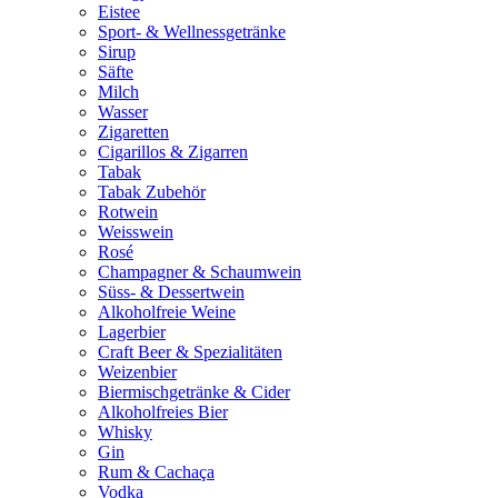
Eistee
Sport- & Wellnessgetränke
Sirup
Säfte
Milch
Wasser
Zigaretten
Cigarillos & Zigarren
Tabak
Tabak Zubehör
Rotwein
Weisswein
Rosé
Champagner & Schaumwein
Süss- & Dessertwein
Alkoholfreie Weine
Lagerbier
Craft Beer & Spezialitäten
Weizenbier
Biermischgetränke & Cider
Alkoholfreies Bier
Whisky
Gin
Rum & Cachaça
Vodka