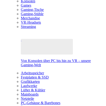
Konsolen
Games
Gaming-Tische
Gaming-Stühle
Merchandise
VR-Headsets
Streaming
Von Konsolen über PC bis hin zu VR – unsere
Gaming-Welt
Arbeitsspeicher
Festplatten & SSD
Grafikkarten
Laufwerke
Lüfter & Kühler
Mainboards
Netzteile
PC-Gehäuse & Barebones