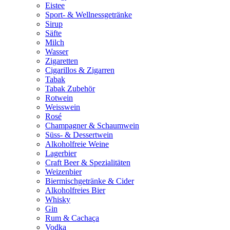
Eistee
Sport- & Wellnessgetränke
Sirup
Säfte
Milch
Wasser
Zigaretten
Cigarillos & Zigarren
Tabak
Tabak Zubehör
Rotwein
Weisswein
Rosé
Champagner & Schaumwein
Süss- & Dessertwein
Alkoholfreie Weine
Lagerbier
Craft Beer & Spezialitäten
Weizenbier
Biermischgetränke & Cider
Alkoholfreies Bier
Whisky
Gin
Rum & Cachaça
Vodka