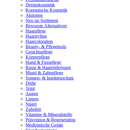
Dermokosmetik
Koreanische Kosmetik
Aktionen
Neu im Sortiment
Bewusste Alternativen
Haarpflege
Haarstyling
Haarcoloration
Beauty- & Pflegetools
Gesichtspflege
Körperpflege
Hand & Fusspflege
Rasur & Haarentfernung
Mund & Zahnpflege
Sonnen- & Insektenschutz
Düfte
Teint
Augen
Lippen
Nägel
Zubehör
Vitamine & Mineralstoffe
Prävention & Regeneration
Medizinische Geräte