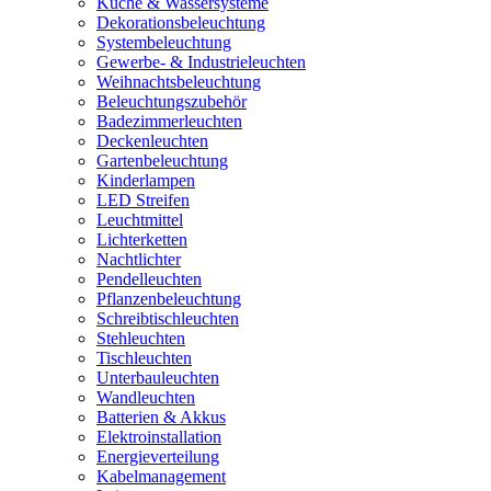
Küche & Wassersysteme
Dekorationsbeleuchtung
Systembeleuchtung
Gewerbe- & Industrieleuchten
Weihnachtsbeleuchtung
Beleuchtungszubehör
Badezimmerleuchten
Deckenleuchten
Gartenbeleuchtung
Kinderlampen
LED Streifen
Leuchtmittel
Lichterketten
Nachtlichter
Pendelleuchten
Pflanzenbeleuchtung
Schreibtischleuchten
Stehleuchten
Tischleuchten
Unterbauleuchten
Wandleuchten
Batterien & Akkus
Elektroinstallation
Energieverteilung
Kabelmanagement