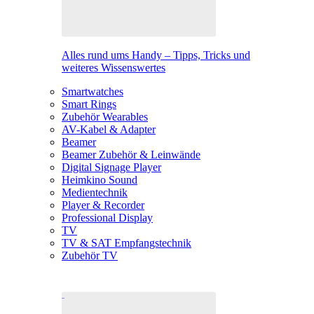
Alles rund ums Handy – Tipps, Tricks und
weiteres Wissenswertes
Smartwatches
Smart Rings
Zubehör Wearables
AV-Kabel & Adapter
Beamer
Beamer Zubehör & Leinwände
Digital Signage Player
Heimkino Sound
Medientechnik
Player & Recorder
Professional Display
TV
TV & SAT Empfangstechnik
Zubehör TV