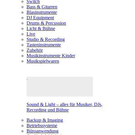
Switch
Bass & Gitarren
Blasinstrumente
DJ Equipment
Drums & Percussion
Licht & Bühne
Live
Studio & Recording
Tasteninstrumente
Zubehör
Musikinstrumente Kinder
Musikspielwaren
Sound & Light – alles für Musiker, DJs,
Recording und Bühne
Backup & Imaging
Betriebssysteme
Büroanwendung