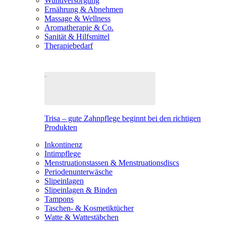
Wundversorgung
Ernährung & Abnehmen
Massage & Wellness
Aromatherapie & Co.
Sanität & Hilfsmittel
Therapiebedarf
Trisa – gute Zahnpflege beginnt bei den richtigen
Produkten
Inkontinenz
Intimpflege
Menstruationstassen & Menstruationsdiscs
Periodenunterwäsche
Slipeinlagen
Slipeinlagen & Binden
Tampons
Taschen- & Kosmetiktücher
Watte & Wattestäbchen