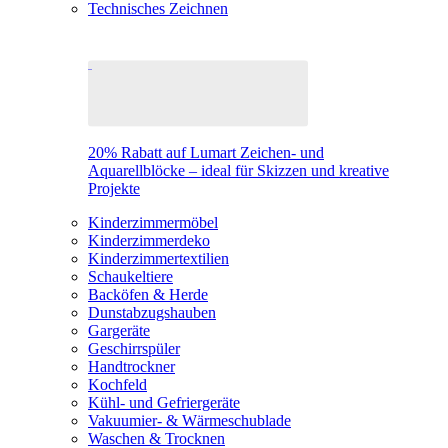
Technisches Zeichnen
20% Rabatt auf Lumart Zeichen- und
Aquarellblöcke – ideal für Skizzen und kreative
Projekte
Kinderzimmermöbel
Kinderzimmerdeko
Kinderzimmertextilien
Schaukeltiere
Backöfen & Herde
Dunstabzugshauben
Gargeräte
Geschirrspüler
Handtrockner
Kochfeld
Kühl- und Gefriergeräte
Vakuumier- & Wärmeschublade
Waschen & Trocknen