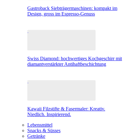
Gastroback Siebträgermaschinen: kompakt im
Design, gross im Espresso-Genuss
Swiss Diamond: hochwertiges Kochgeschirr mit
diamantverstärkter Antihaftbeschichtung
Kawaii Filzstifte & Fasermaler: Kreativ.
Niedlich. Inspirierend.
Lebensmittel
Snacks & Süsses
Getränke