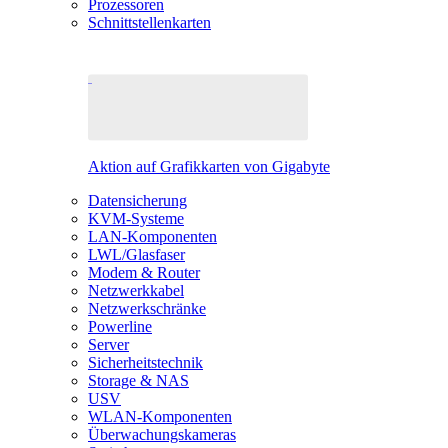
Prozessoren
Schnittstellenkarten
Aktion auf Grafikkarten von Gigabyte
Datensicherung
KVM-Systeme
LAN-Komponenten
LWL/Glasfaser
Modem & Router
Netzwerkkabel
Netzwerkschränke
Powerline
Server
Sicherheitstechnik
Storage & NAS
USV
WLAN-Komponenten
Überwachungskameras