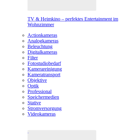
TV & Heimkino – perfektes Entertainment im
Wohnzimmer
Actionkameras
Analogkameras
Beleuchtung
Digitalkameras
Filter
Fotostudiobedarf
Kamerareinigung
Kameratransport
Objektive
Optik
Professional
Speichermedien
Stative
Stromversorgung
Videokameras