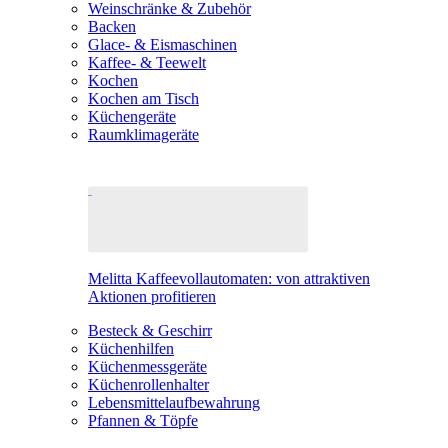
Weinschränke & Zubehör
Backen
Glace- & Eismaschinen
Kaffee- & Teewelt
Kochen
Kochen am Tisch
Küchengeräte
Raumklimageräte
Melitta Kaffeevollautomaten: von attraktiven
Aktionen profitieren
Besteck & Geschirr
Küchenhilfen
Küchenmessgeräte
Küchenrollenhalter
Lebensmittelaufbewahrung
Pfannen & Töpfe