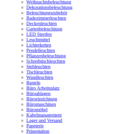
Weihnachtsbeleuchtung
Dekorationsbeleuchtung
Beleuchtungszubehör
Badezimmerleuchten
Deckenleuchten
Gartenbeleuchtung
LED Streifen
Leuchtmittel
Lichterketten
Pendelleuchten
Pflanzenbeleuchtung
Schreibtischleuchten
Stehleuchten
Tischleuchten
Wandleuchten
Basteln
Büro Arbeitsplatz
Büroablagen
Büroeinrichtung
Büromaschinen
Büromöbel
Kabelmanagement
Lager und Versand
Papeterie
Präsentation