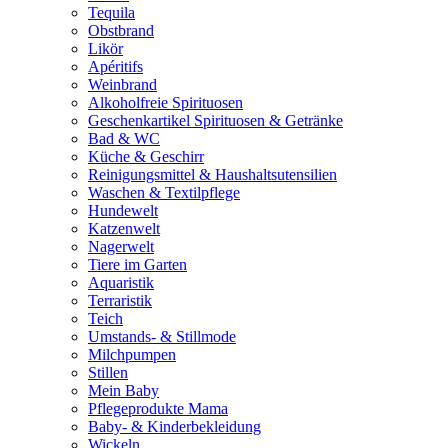
Tequila
Obstbrand
Likör
Apéritifs
Weinbrand
Alkoholfreie Spirituosen
Geschenkartikel Spirituosen & Getränke
Bad & WC
Küche & Geschirr
Reinigungsmittel & Haushaltsutensilien
Waschen & Textilpflege
Hundewelt
Katzenwelt
Nagerwelt
Tiere im Garten
Aquaristik
Terraristik
Teich
Umstands- & Stillmode
Milchpumpen
Stillen
Mein Baby
Pflegeprodukte Mama
Baby- & Kinderbekleidung
Wickeln