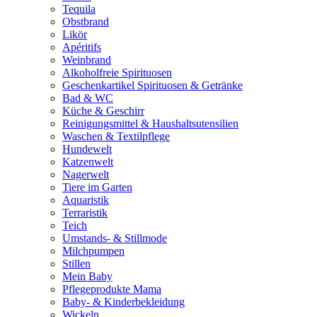
Tequila
Obstbrand
Likör
Apéritifs
Weinbrand
Alkoholfreie Spirituosen
Geschenkartikel Spirituosen & Getränke
Bad & WC
Küche & Geschirr
Reinigungsmittel & Haushaltsutensilien
Waschen & Textilpflege
Hundewelt
Katzenwelt
Nagerwelt
Tiere im Garten
Aquaristik
Terraristik
Teich
Umstands- & Stillmode
Milchpumpen
Stillen
Mein Baby
Pflegeprodukte Mama
Baby- & Kinderbekleidung
Wickeln