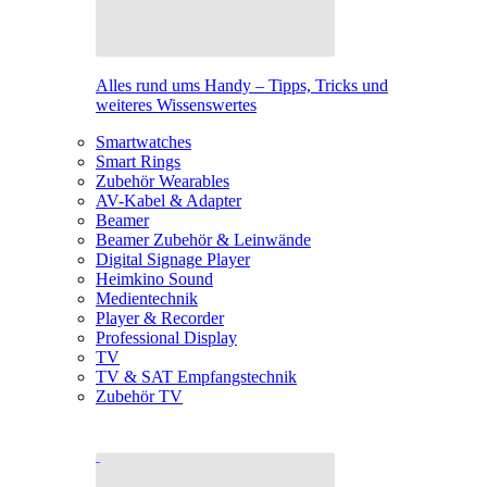
Alles rund ums Handy – Tipps, Tricks und
weiteres Wissenswertes
Smartwatches
Smart Rings
Zubehör Wearables
AV-Kabel & Adapter
Beamer
Beamer Zubehör & Leinwände
Digital Signage Player
Heimkino Sound
Medientechnik
Player & Recorder
Professional Display
TV
TV & SAT Empfangstechnik
Zubehör TV