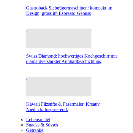
Gastroback Siebträgermaschinen: kompakt im
Design, gross im Espresso-Genuss
Swiss Diamond: hochwertiges Kochgeschirr mit
diamantverstärkter Antihaftbeschichtung
Kawaii Filzstifte & Fasermaler: Kreativ.
Niedlich. Inspirierend.
Lebensmittel
Snacks & Süsses
Getränke