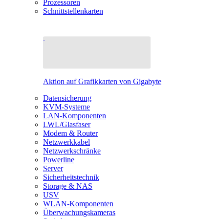
Prozessoren
Schnittstellenkarten
Aktion auf Grafikkarten von Gigabyte
Datensicherung
KVM-Systeme
LAN-Komponenten
LWL/Glasfaser
Modem & Router
Netzwerkkabel
Netzwerkschränke
Powerline
Server
Sicherheitstechnik
Storage & NAS
USV
WLAN-Komponenten
Überwachungskameras