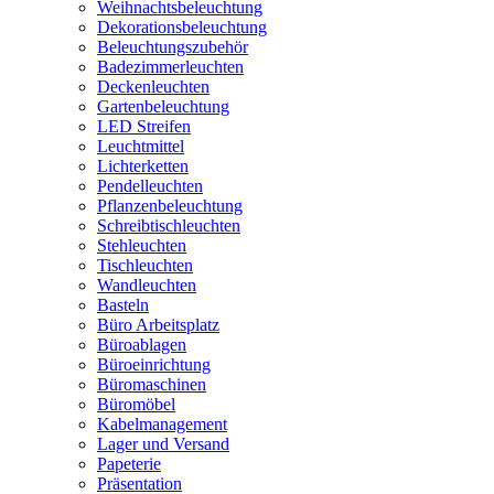
Weihnachtsbeleuchtung
Dekorationsbeleuchtung
Beleuchtungszubehör
Badezimmerleuchten
Deckenleuchten
Gartenbeleuchtung
LED Streifen
Leuchtmittel
Lichterketten
Pendelleuchten
Pflanzenbeleuchtung
Schreibtischleuchten
Stehleuchten
Tischleuchten
Wandleuchten
Basteln
Büro Arbeitsplatz
Büroablagen
Büroeinrichtung
Büromaschinen
Büromöbel
Kabelmanagement
Lager und Versand
Papeterie
Präsentation