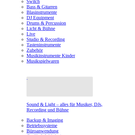
Switch
Bass & Gitarren
Blasinstrumente
DJ Equipment
Drums & Percussion
Licht & Bühne
Live
Studio & Recording
Tasteninstrumente
Zubehör
Musikinstrumente Kinder
Musikspielwaren
Sound & Light – alles für Musiker, DJs,
Recording und Bühne
Backup & Imaging
Betriebssysteme
Büroanwendung