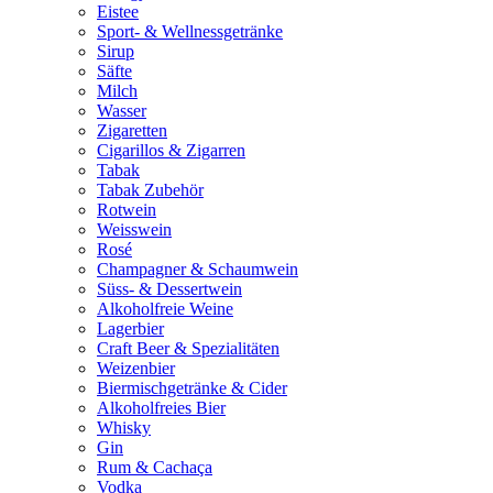
Eistee
Sport- & Wellnessgetränke
Sirup
Säfte
Milch
Wasser
Zigaretten
Cigarillos & Zigarren
Tabak
Tabak Zubehör
Rotwein
Weisswein
Rosé
Champagner & Schaumwein
Süss- & Dessertwein
Alkoholfreie Weine
Lagerbier
Craft Beer & Spezialitäten
Weizenbier
Biermischgetränke & Cider
Alkoholfreies Bier
Whisky
Gin
Rum & Cachaça
Vodka