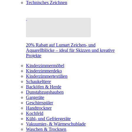
Technisches Zeichnen
20% Rabatt auf Lumart Zeichen- und
Aquarellblöcke – ideal für Skizzen und kreative
Projekte
Kinderzimmermöbel
Kinderzimmerdeko
Kinderzimmertextilien
Schaukeltiere
Backöfen & Herde
Dunstabzugshauben
Gargeräte
Geschirrspüler
Handtrockner
Kochfeld
Kühl- und Gefriergeräte
Vakuumier- & Wärmeschublade
Waschen & Trocknen