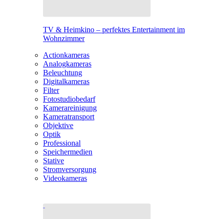
TV & Heimkino – perfektes Entertainment im
Wohnzimmer
Actionkameras
Analogkameras
Beleuchtung
Digitalkameras
Filter
Fotostudiobedarf
Kamerareinigung
Kameratransport
Objektive
Optik
Professional
Speichermedien
Stative
Stromversorgung
Videokameras