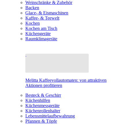
Weinschränke & Zubehör
Backen
Glace- & Eismaschinen
Kaffee- & Teewelt
Kochen
Kochen am Tisch
Küchengeräte
Raumklimageräte
Melitta Kaffeevollautomaten: von attraktiven
Aktionen profitieren
Besteck & Geschirr
Küchenhilfen
Küchenmessgeräte
Küchenrollenhalter
Lebensmittelaufbewahrung
Pfannen & Töpfe