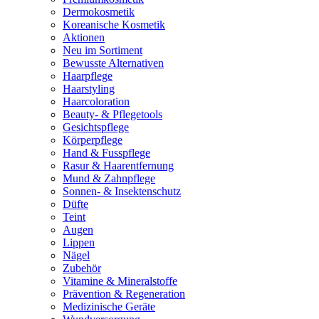
Dermokosmetik
Koreanische Kosmetik
Aktionen
Neu im Sortiment
Bewusste Alternativen
Haarpflege
Haarstyling
Haarcoloration
Beauty- & Pflegetools
Gesichtspflege
Körperpflege
Hand & Fusspflege
Rasur & Haarentfernung
Mund & Zahnpflege
Sonnen- & Insektenschutz
Düfte
Teint
Augen
Lippen
Nägel
Zubehör
Vitamine & Mineralstoffe
Prävention & Regeneration
Medizinische Geräte