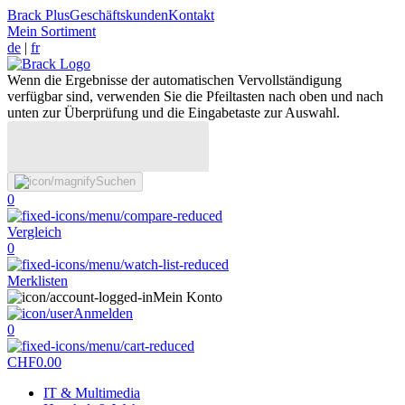
Brack Plus
Geschäftskunden
Kontakt
Mein Sortiment
de
|
fr
Wenn die Ergebnisse der automatischen Vervollständigung
verfügbar sind, verwenden Sie die Pfeiltasten nach oben und nach
unten zur Überprüfung und die Eingabetaste zur Auswahl.
Suchen
0
Vergleich
0
Merklisten
Mein Konto
Anmelden
0
CHF
0.00
IT & Multimedia