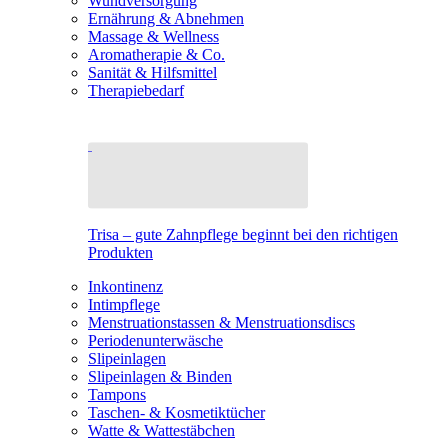
Wundversorgung
Ernährung & Abnehmen
Massage & Wellness
Aromatherapie & Co.
Sanität & Hilfsmittel
Therapiebedarf
Trisa – gute Zahnpflege beginnt bei den richtigen
Produkten
Inkontinenz
Intimpflege
Menstruationstassen & Menstruationsdiscs
Periodenunterwäsche
Slipeinlagen
Slipeinlagen & Binden
Tampons
Taschen- & Kosmetiktücher
Watte & Wattestäbchen