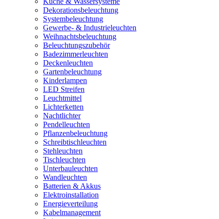
Küche & Wassersysteme
Dekorationsbeleuchtung
Systembeleuchtung
Gewerbe- & Industrieleuchten
Weihnachtsbeleuchtung
Beleuchtungszubehör
Badezimmerleuchten
Deckenleuchten
Gartenbeleuchtung
Kinderlampen
LED Streifen
Leuchtmittel
Lichterketten
Nachtlichter
Pendelleuchten
Pflanzenbeleuchtung
Schreibtischleuchten
Stehleuchten
Tischleuchten
Unterbauleuchten
Wandleuchten
Batterien & Akkus
Elektroinstallation
Energieverteilung
Kabelmanagement