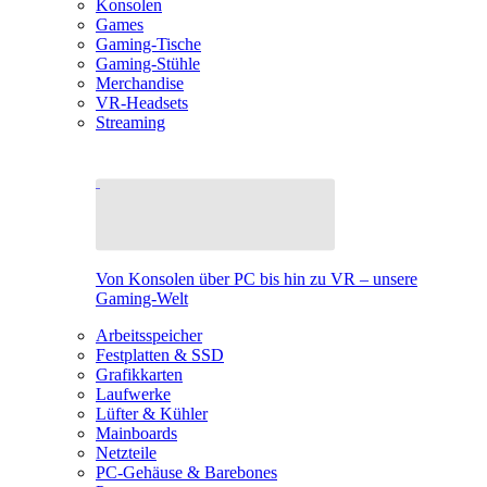
Konsolen
Games
Gaming-Tische
Gaming-Stühle
Merchandise
VR-Headsets
Streaming
Von Konsolen über PC bis hin zu VR – unsere
Gaming-Welt
Arbeitsspeicher
Festplatten & SSD
Grafikkarten
Laufwerke
Lüfter & Kühler
Mainboards
Netzteile
PC-Gehäuse & Barebones