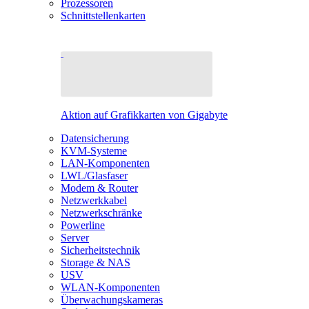
Prozessoren
Schnittstellenkarten
Aktion auf Grafikkarten von Gigabyte
Datensicherung
KVM-Systeme
LAN-Komponenten
LWL/Glasfaser
Modem & Router
Netzwerkkabel
Netzwerkschränke
Powerline
Server
Sicherheitstechnik
Storage & NAS
USV
WLAN-Komponenten
Überwachungskameras