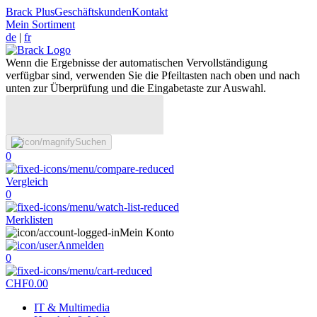
Brack Plus
Geschäftskunden
Kontakt
Mein Sortiment
de
|
fr
Wenn die Ergebnisse der automatischen Vervollständigung
verfügbar sind, verwenden Sie die Pfeiltasten nach oben und nach
unten zur Überprüfung und die Eingabetaste zur Auswahl.
Suchen
0
Vergleich
0
Merklisten
Mein Konto
Anmelden
0
CHF
0.00
IT & Multimedia