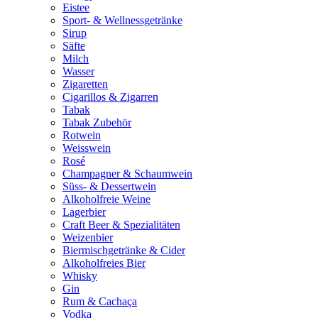
Eistee
Sport- & Wellnessgetränke
Sirup
Säfte
Milch
Wasser
Zigaretten
Cigarillos & Zigarren
Tabak
Tabak Zubehör
Rotwein
Weisswein
Rosé
Champagner & Schaumwein
Süss- & Dessertwein
Alkoholfreie Weine
Lagerbier
Craft Beer & Spezialitäten
Weizenbier
Biermischgetränke & Cider
Alkoholfreies Bier
Whisky
Gin
Rum & Cachaça
Vodka