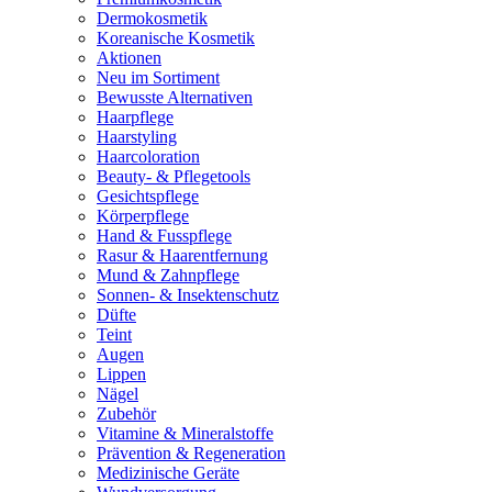
Dermokosmetik
Koreanische Kosmetik
Aktionen
Neu im Sortiment
Bewusste Alternativen
Haarpflege
Haarstyling
Haarcoloration
Beauty- & Pflegetools
Gesichtspflege
Körperpflege
Hand & Fusspflege
Rasur & Haarentfernung
Mund & Zahnpflege
Sonnen- & Insektenschutz
Düfte
Teint
Augen
Lippen
Nägel
Zubehör
Vitamine & Mineralstoffe
Prävention & Regeneration
Medizinische Geräte