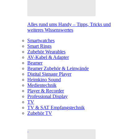
Alles rund ums Handy – Tipps, Tricks und
weiteres Wissenswertes
Smartwatches
Smart Rings
Zubehör Wearables
AV-Kabel & Adapter
Beamer
Beamer Zubehör & Leinwände
Digital Signage Player
Heimkino Sound
Medientechnik
Player & Recorder
Professional Display
TV
TV & SAT Empfangstechnik
Zubehör TV