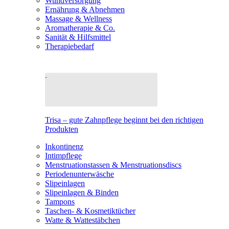
Wundversorgung
Ernährung & Abnehmen
Massage & Wellness
Aromatherapie & Co.
Sanität & Hilfsmittel
Therapiebedarf
Trisa – gute Zahnpflege beginnt bei den richtigen
Produkten
Inkontinenz
Intimpflege
Menstruationstassen & Menstruationsdiscs
Periodenunterwäsche
Slipeinlagen
Slipeinlagen & Binden
Tampons
Taschen- & Kosmetiktücher
Watte & Wattestäbchen