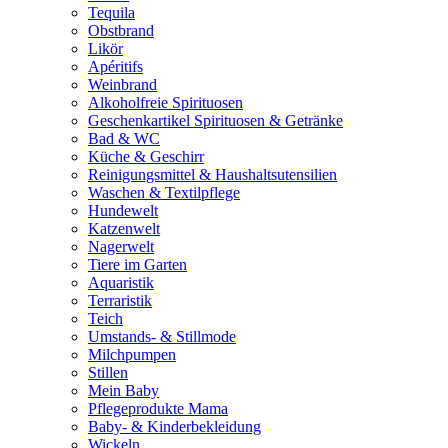
Tequila
Obstbrand
Likör
Apéritifs
Weinbrand
Alkoholfreie Spirituosen
Geschenkartikel Spirituosen & Getränke
Bad & WC
Küche & Geschirr
Reinigungsmittel & Haushaltsutensilien
Waschen & Textilpflege
Hundewelt
Katzenwelt
Nagerwelt
Tiere im Garten
Aquaristik
Terraristik
Teich
Umstands- & Stillmode
Milchpumpen
Stillen
Mein Baby
Pflegeprodukte Mama
Baby- & Kinderbekleidung
Wickeln