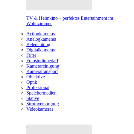
TV & Heimkino – perfektes Entertainment im
Wohnzimmer
Actionkameras
Analogkameras
Beleuchtung
Digitalkameras
Filter
Fotostudiobedarf
Kamerareinigung
Kameratransport
Objektive
Optik
Professional
Speichermedien
Stative
Stromversorgung
Videokameras