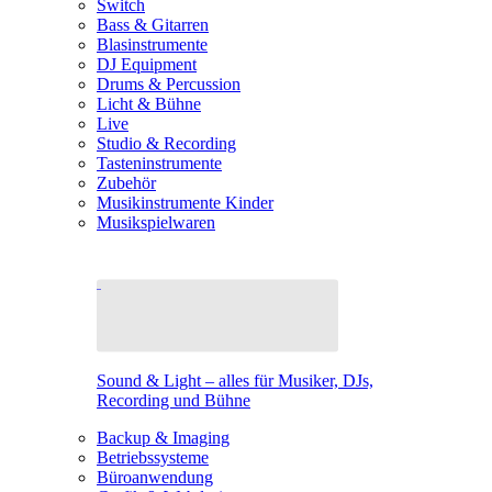
Switch
Bass & Gitarren
Blasinstrumente
DJ Equipment
Drums & Percussion
Licht & Bühne
Live
Studio & Recording
Tasteninstrumente
Zubehör
Musikinstrumente Kinder
Musikspielwaren
Sound & Light – alles für Musiker, DJs,
Recording und Bühne
Backup & Imaging
Betriebssysteme
Büroanwendung