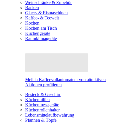
Weinschränke & Zubehör
Backen
Glace- & Eismaschinen
Kaffee- & Teewelt
Kochen
Kochen am Tisch
Küchengeräte
Raumklimageräte
Melitta Kaffeevollautomaten: von attraktiven
Aktionen profitieren
Besteck & Geschirr
Küchenhilfen
Küchenmessgeräte
Küchenrollenhalter
Lebensmittelaufbewahrung
Pfannen & Töpfe