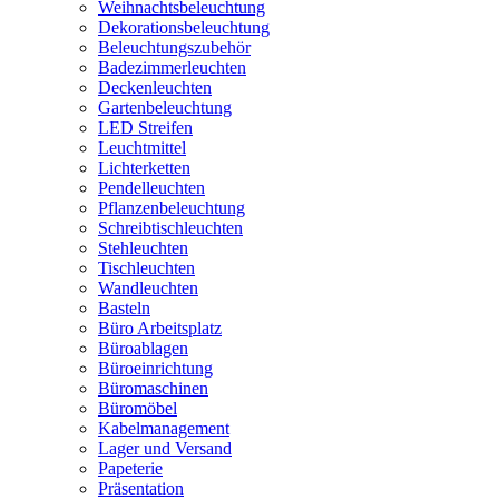
Weihnachtsbeleuchtung
Dekorationsbeleuchtung
Beleuchtungszubehör
Badezimmerleuchten
Deckenleuchten
Gartenbeleuchtung
LED Streifen
Leuchtmittel
Lichterketten
Pendelleuchten
Pflanzenbeleuchtung
Schreibtischleuchten
Stehleuchten
Tischleuchten
Wandleuchten
Basteln
Büro Arbeitsplatz
Büroablagen
Büroeinrichtung
Büromaschinen
Büromöbel
Kabelmanagement
Lager und Versand
Papeterie
Präsentation