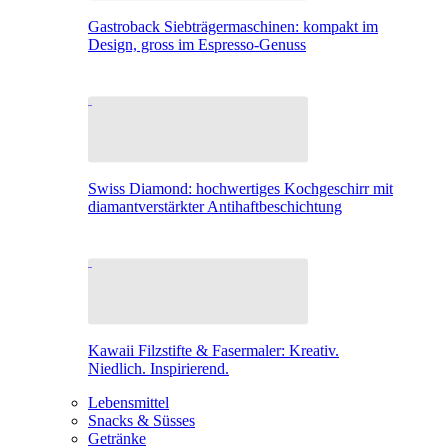
Gastroback Siebträgermaschinen: kompakt im
Design, gross im Espresso-Genuss
Swiss Diamond: hochwertiges Kochgeschirr mit
diamantverstärkter Antihaftbeschichtung
Kawaii Filzstifte & Fasermaler: Kreativ.
Niedlich. Inspirierend.
Lebensmittel
Snacks & Süsses
Getränke