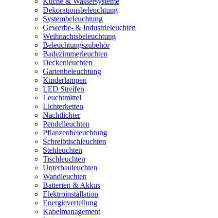
Küche & Wassersysteme
Dekorationsbeleuchtung
Systembeleuchtung
Gewerbe- & Industrieleuchten
Weihnachtsbeleuchtung
Beleuchtungszubehör
Badezimmerleuchten
Deckenleuchten
Gartenbeleuchtung
Kinderlampen
LED Streifen
Leuchtmittel
Lichterketten
Nachtlichter
Pendelleuchten
Pflanzenbeleuchtung
Schreibtischleuchten
Stehleuchten
Tischleuchten
Unterbauleuchten
Wandleuchten
Batterien & Akkus
Elektroinstallation
Energieverteilung
Kabelmanagement