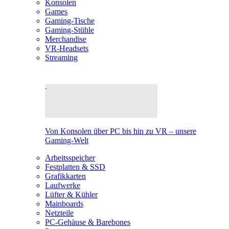
Konsolen
Games
Gaming-Tische
Gaming-Stühle
Merchandise
VR-Headsets
Streaming
Von Konsolen über PC bis hin zu VR – unsere
Gaming-Welt
Arbeitsspeicher
Festplatten & SSD
Grafikkarten
Laufwerke
Lüfter & Kühler
Mainboards
Netzteile
PC-Gehäuse & Barebones