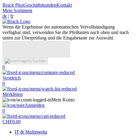
Brack Plus
Geschäftskunden
Kontakt
Mein Sortiment
de
|
fr
Wenn die Ergebnisse der automatischen Vervollständigung
verfügbar sind, verwenden Sie die Pfeiltasten nach oben und nach
unten zur Überprüfung und die Eingabetaste zur Auswahl.
Suchen
0
Vergleich
0
Merklisten
Mein Konto
Anmelden
0
CHF
0.00
IT & Multimedia