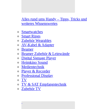
Alles rund ums Handy – Tipps, Tricks und
weiteres Wissenswertes
Smartwatches
Smart Rings
Zubehör Wearables
AV-Kabel & Adapter
Beamer
Beamer Zubehör & Leinwände
Digital Signage Player
Heimkino Sound
Medientechnik
Player & Recorder
Professional Display
TV
TV & SAT Empfangstechnik
Zubehör TV