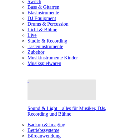
Switch
Bass & Gitarren
Blasinstrumente
DJ Equipment
Drums & Percussion
Licht & Bühne
Live
Studio & Recording
Tasteninstrumente
Zubehör
Musikinstrumente Kinder
Musikspielwaren
Sound & Light – alles für Musiker, DJs,
Recording und Bühne
Backup & Imaging
Betriebssysteme
Büroanwendung