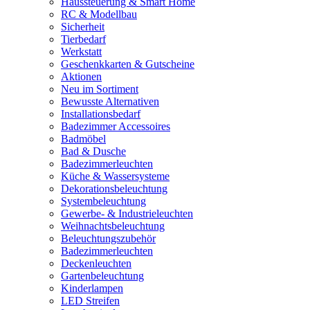
Haussteuerung & Smart Home
RC & Modellbau
Sicherheit
Tierbedarf
Werkstatt
Geschenkkarten & Gutscheine
Aktionen
Neu im Sortiment
Bewusste Alternativen
Installationsbedarf
Badezimmer Accessoires
Badmöbel
Bad & Dusche
Badezimmerleuchten
Küche & Wassersysteme
Dekorationsbeleuchtung
Systembeleuchtung
Gewerbe- & Industrieleuchten
Weihnachtsbeleuchtung
Beleuchtungszubehör
Badezimmerleuchten
Deckenleuchten
Gartenbeleuchtung
Kinderlampen
LED Streifen