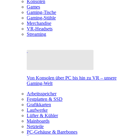
Konsolen
Games
Gaming-Tische
Gaming-Stühle
Merchandise
VR-Headsets
Streaming
Von Konsolen über PC bis hin zu VR – unsere
Gaming-Welt
Arbeitsspeicher
Festplatten & SSD
Grafikkarten
Laufwerke
Lüfter & Kühler
Mainboards
Netzteile
PC-Gehäuse & Barebones