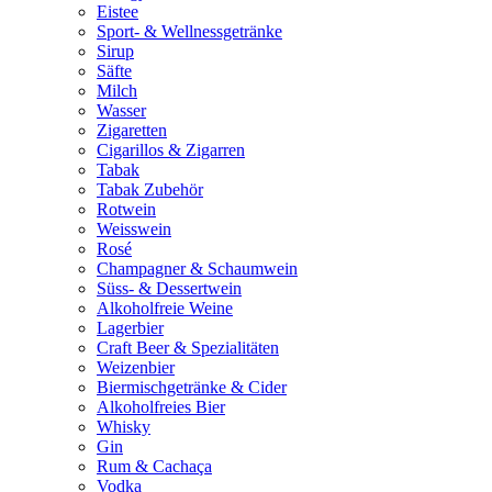
Eistee
Sport- & Wellnessgetränke
Sirup
Säfte
Milch
Wasser
Zigaretten
Cigarillos & Zigarren
Tabak
Tabak Zubehör
Rotwein
Weisswein
Rosé
Champagner & Schaumwein
Süss- & Dessertwein
Alkoholfreie Weine
Lagerbier
Craft Beer & Spezialitäten
Weizenbier
Biermischgetränke & Cider
Alkoholfreies Bier
Whisky
Gin
Rum & Cachaça
Vodka