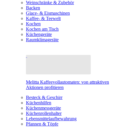
Weinschränke & Zubehör
Backen
Glace- & Eismaschinen
Kaffee- & Teewelt
Kochen
Kochen am Tisch
Küchengeräte
Raumklimageräte
Melitta Kaffeevollautomaten: von attraktiven
Aktionen profitieren
Besteck & Geschirr
Küchenhilfen
Küchenmessgeräte
Küchenrollenhalter
Lebensmittelaufbewahrung
Pfannen & Töpfe