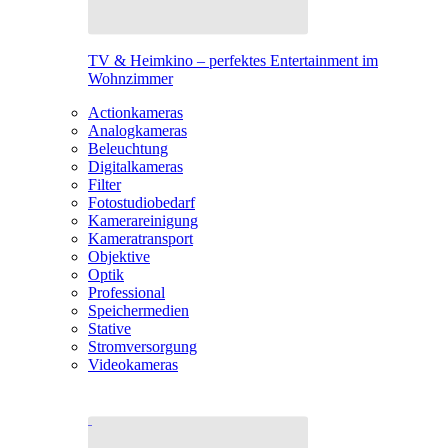
TV & Heimkino – perfektes Entertainment im
Wohnzimmer
Actionkameras
Analogkameras
Beleuchtung
Digitalkameras
Filter
Fotostudiobedarf
Kamerareinigung
Kameratransport
Objektive
Optik
Professional
Speichermedien
Stative
Stromversorgung
Videokameras