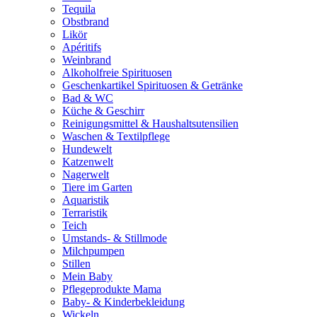
Tequila
Obstbrand
Likör
Apéritifs
Weinbrand
Alkoholfreie Spirituosen
Geschenkartikel Spirituosen & Getränke
Bad & WC
Küche & Geschirr
Reinigungsmittel & Haushaltsutensilien
Waschen & Textilpflege
Hundewelt
Katzenwelt
Nagerwelt
Tiere im Garten
Aquaristik
Terraristik
Teich
Umstands- & Stillmode
Milchpumpen
Stillen
Mein Baby
Pflegeprodukte Mama
Baby- & Kinderbekleidung
Wickeln