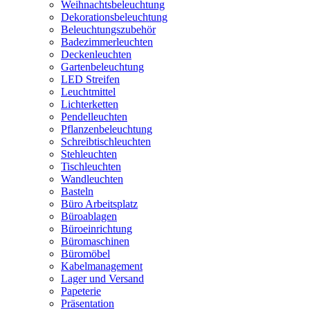
Weihnachtsbeleuchtung
Dekorationsbeleuchtung
Beleuchtungszubehör
Badezimmerleuchten
Deckenleuchten
Gartenbeleuchtung
LED Streifen
Leuchtmittel
Lichterketten
Pendelleuchten
Pflanzenbeleuchtung
Schreibtischleuchten
Stehleuchten
Tischleuchten
Wandleuchten
Basteln
Büro Arbeitsplatz
Büroablagen
Büroeinrichtung
Büromaschinen
Büromöbel
Kabelmanagement
Lager und Versand
Papeterie
Präsentation