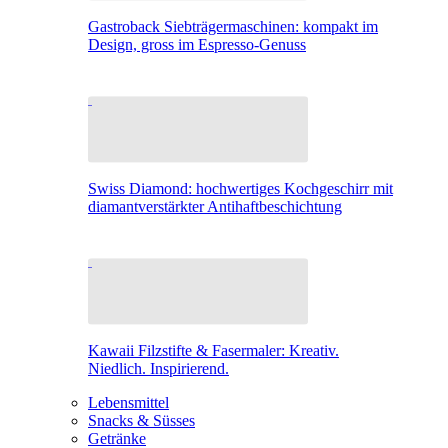
Gastroback Siebträgermaschinen: kompakt im
Design, gross im Espresso-Genuss
Swiss Diamond: hochwertiges Kochgeschirr mit
diamantverstärkter Antihaftbeschichtung
Kawaii Filzstifte & Fasermaler: Kreativ.
Niedlich. Inspirierend.
Lebensmittel
Snacks & Süsses
Getränke