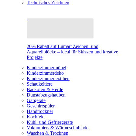
Technisches Zeichnen
20% Rabatt auf Lumart Zeichen- und
Aquarellblöcke – ideal für Skizzen und kreative
Projekte
Kinderzimmermöbel
Kinderzimmerdeko
Kinderzimmertextilien
Schaukeltiere
Backöfen & Herde
Dunstabzugshauben
Gargeräte
Geschirrspüler
Handtrockner
Kochfeld
Kühl- und Gefriergeräte
Vakuumier- & Wärmeschublade
Waschen & Trocknen