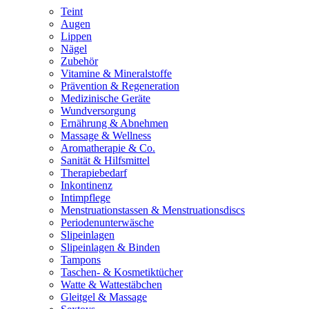
Teint
Augen
Lippen
Nägel
Zubehör
Vitamine & Mineralstoffe
Prävention & Regeneration
Medizinische Geräte
Wundversorgung
Ernährung & Abnehmen
Massage & Wellness
Aromatherapie & Co.
Sanität & Hilfsmittel
Therapiebedarf
Inkontinenz
Intimpflege
Menstruationstassen & Menstruationsdiscs
Periodenunterwäsche
Slipeinlagen
Slipeinlagen & Binden
Tampons
Taschen- & Kosmetiktücher
Watte & Wattestäbchen
Gleitgel & Massage