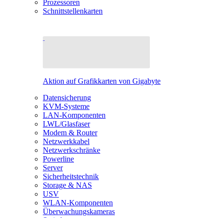
Prozessoren
Schnittstellenkarten
Aktion auf Grafikkarten von Gigabyte
Datensicherung
KVM-Systeme
LAN-Komponenten
LWL/Glasfaser
Modem & Router
Netzwerkkabel
Netzwerkschränke
Powerline
Server
Sicherheitstechnik
Storage & NAS
USV
WLAN-Komponenten
Überwachungskameras