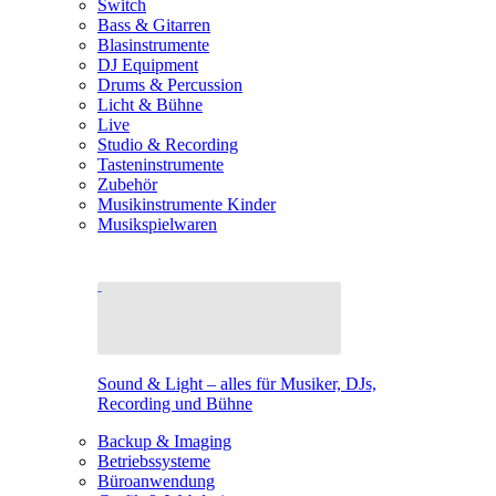
Switch
Bass & Gitarren
Blasinstrumente
DJ Equipment
Drums & Percussion
Licht & Bühne
Live
Studio & Recording
Tasteninstrumente
Zubehör
Musikinstrumente Kinder
Musikspielwaren
Sound & Light – alles für Musiker, DJs,
Recording und Bühne
Backup & Imaging
Betriebssysteme
Büroanwendung