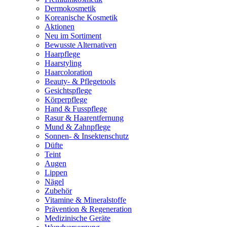
Dermokosmetik
Koreanische Kosmetik
Aktionen
Neu im Sortiment
Bewusste Alternativen
Haarpflege
Haarstyling
Haarcoloration
Beauty- & Pflegetools
Gesichtspflege
Körperpflege
Hand & Fusspflege
Rasur & Haarentfernung
Mund & Zahnpflege
Sonnen- & Insektenschutz
Düfte
Teint
Augen
Lippen
Nägel
Zubehör
Vitamine & Mineralstoffe
Prävention & Regeneration
Medizinische Geräte