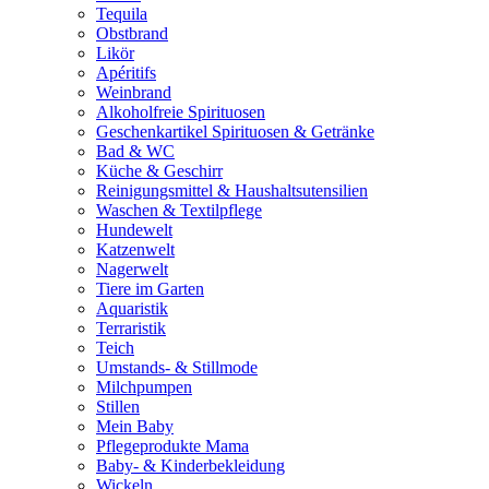
Tequila
Obstbrand
Likör
Apéritifs
Weinbrand
Alkoholfreie Spirituosen
Geschenkartikel Spirituosen & Getränke
Bad & WC
Küche & Geschirr
Reinigungsmittel & Haushaltsutensilien
Waschen & Textilpflege
Hundewelt
Katzenwelt
Nagerwelt
Tiere im Garten
Aquaristik
Terraristik
Teich
Umstands- & Stillmode
Milchpumpen
Stillen
Mein Baby
Pflegeprodukte Mama
Baby- & Kinderbekleidung
Wickeln