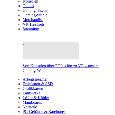
Konsolen
Games
Gaming-Tische
Gaming-Stühle
Merchandise
VR-Headsets
Streaming
Von Konsolen über PC bis hin zu VR – unsere
Gaming-Welt
Arbeitsspeicher
Festplatten & SSD
Grafikkarten
Laufwerke
Lüfter & Kühler
Mainboards
Netzteile
PC-Gehäuse & Barebones