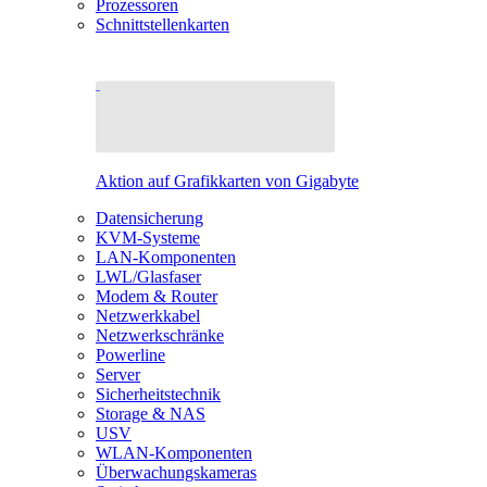
Prozessoren
Schnittstellenkarten
Aktion auf Grafikkarten von Gigabyte
Datensicherung
KVM-Systeme
LAN-Komponenten
LWL/Glasfaser
Modem & Router
Netzwerkkabel
Netzwerkschränke
Powerline
Server
Sicherheitstechnik
Storage & NAS
USV
WLAN-Komponenten
Überwachungskameras