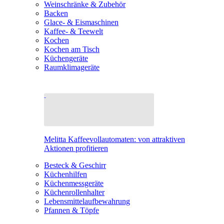
Weinschränke & Zubehör
Backen
Glace- & Eismaschinen
Kaffee- & Teewelt
Kochen
Kochen am Tisch
Küchengeräte
Raumklimageräte
Melitta Kaffeevollautomaten: von attraktiven
Aktionen profitieren
Besteck & Geschirr
Küchenhilfen
Küchenmessgeräte
Küchenrollenhalter
Lebensmittelaufbewahrung
Pfannen & Töpfe