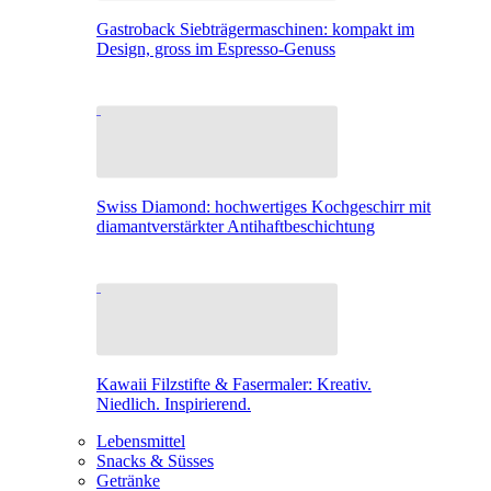
Gastroback Siebträgermaschinen: kompakt im
Design, gross im Espresso-Genuss
Swiss Diamond: hochwertiges Kochgeschirr mit
diamantverstärkter Antihaftbeschichtung
Kawaii Filzstifte & Fasermaler: Kreativ.
Niedlich. Inspirierend.
Lebensmittel
Snacks & Süsses
Getränke