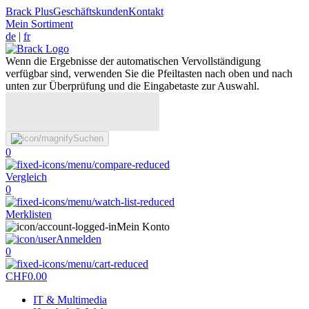
Brack Plus
Geschäftskunden
Kontakt
Mein Sortiment
de
|
fr
Wenn die Ergebnisse der automatischen Vervollständigung
verfügbar sind, verwenden Sie die Pfeiltasten nach oben und nach
unten zur Überprüfung und die Eingabetaste zur Auswahl.
Suchen
0
Vergleich
0
Merklisten
Mein Konto
Anmelden
0
CHF
0.00
IT & Multimedia