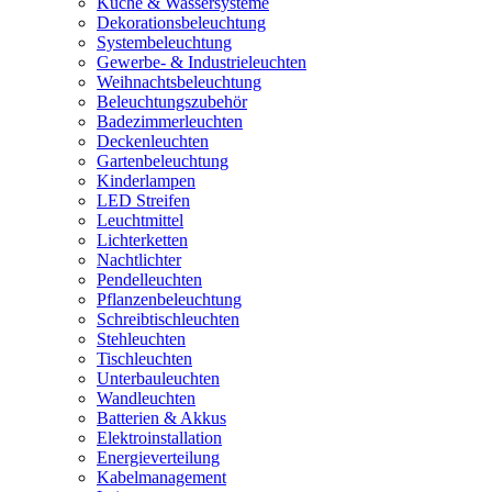
Küche & Wassersysteme
Dekorationsbeleuchtung
Systembeleuchtung
Gewerbe- & Industrieleuchten
Weihnachtsbeleuchtung
Beleuchtungszubehör
Badezimmerleuchten
Deckenleuchten
Gartenbeleuchtung
Kinderlampen
LED Streifen
Leuchtmittel
Lichterketten
Nachtlichter
Pendelleuchten
Pflanzenbeleuchtung
Schreibtischleuchten
Stehleuchten
Tischleuchten
Unterbauleuchten
Wandleuchten
Batterien & Akkus
Elektroinstallation
Energieverteilung
Kabelmanagement