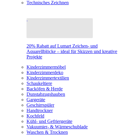
Technisches Zeichnen
20% Rabatt auf Lumart Zeichen- und
Aquarellblöcke – ideal für Skizzen und kreative
Projekte
Kinderzimmermöbel
Kinderzimmerdeko
Kinderzimmertextilien
Schaukeltiere
Backöfen & Herde
Dunstabzugshauben
Gargeräte
Geschirrspüler
Handtrockner
Kochfeld
Kühl- und Gefriergeräte
Vakuumier- & Wärmeschublade
Waschen & Trocknen