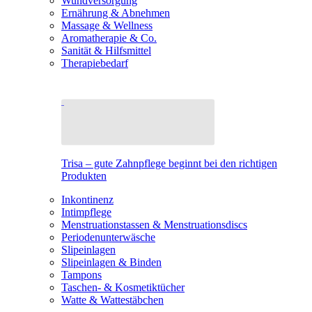
Wundversorgung
Ernährung & Abnehmen
Massage & Wellness
Aromatherapie & Co.
Sanität & Hilfsmittel
Therapiebedarf
Trisa – gute Zahnpflege beginnt bei den richtigen
Produkten
Inkontinenz
Intimpflege
Menstruationstassen & Menstruationsdiscs
Periodenunterwäsche
Slipeinlagen
Slipeinlagen & Binden
Tampons
Taschen- & Kosmetiktücher
Watte & Wattestäbchen