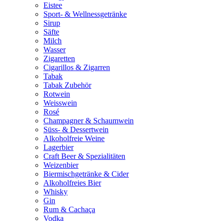
Eistee
Sport- & Wellnessgetränke
Sirup
Säfte
Milch
Wasser
Zigaretten
Cigarillos & Zigarren
Tabak
Tabak Zubehör
Rotwein
Weisswein
Rosé
Champagner & Schaumwein
Süss- & Dessertwein
Alkoholfreie Weine
Lagerbier
Craft Beer & Spezialitäten
Weizenbier
Biermischgetränke & Cider
Alkoholfreies Bier
Whisky
Gin
Rum & Cachaça
Vodka