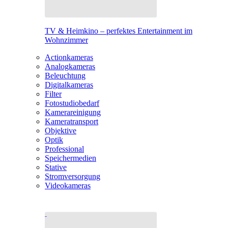
TV & Heimkino – perfektes Entertainment im
Wohnzimmer
Actionkameras
Analogkameras
Beleuchtung
Digitalkameras
Filter
Fotostudiobedarf
Kamerareinigung
Kameratransport
Objektive
Optik
Professional
Speichermedien
Stative
Stromversorgung
Videokameras