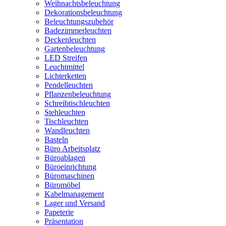
Weihnachtsbeleuchtung
Dekorationsbeleuchtung
Beleuchtungszubehör
Badezimmerleuchten
Deckenleuchten
Gartenbeleuchtung
LED Streifen
Leuchtmittel
Lichterketten
Pendelleuchten
Pflanzenbeleuchtung
Schreibtischleuchten
Stehleuchten
Tischleuchten
Wandleuchten
Basteln
Büro Arbeitsplatz
Büroablagen
Büroeinrichtung
Büromaschinen
Büromöbel
Kabelmanagement
Lager und Versand
Papeterie
Präsentation