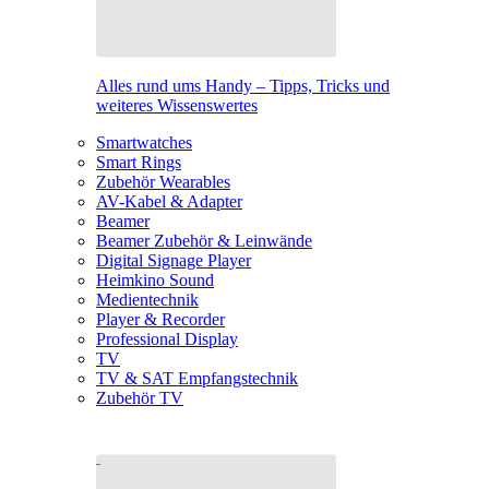
Alles rund ums Handy – Tipps, Tricks und
weiteres Wissenswertes
Smartwatches
Smart Rings
Zubehör Wearables
AV-Kabel & Adapter
Beamer
Beamer Zubehör & Leinwände
Digital Signage Player
Heimkino Sound
Medientechnik
Player & Recorder
Professional Display
TV
TV & SAT Empfangstechnik
Zubehör TV