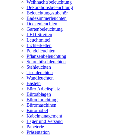
Weihnachtsbeleuchtung
Dekorationsbeleuchtung
Beleuchtungszubehör
Badezimmerleuchten
Deckenleuchten
Gartenbeleuchtung
LED Streifen
Leuchtmittel
Lichterketten
Pendelleuchten
Pflanzenbeleuchtung
Schreibtischleuchten
Stehleuchten
Tischleuchten
Wandleuchten
Basteln
Büro Arbeitsplatz
Büroablagen
Büroeinrichtung
Büromaschinen
Büromöbel
Kabelmanagement
Lager und Versand
Papeterie
Präsentation