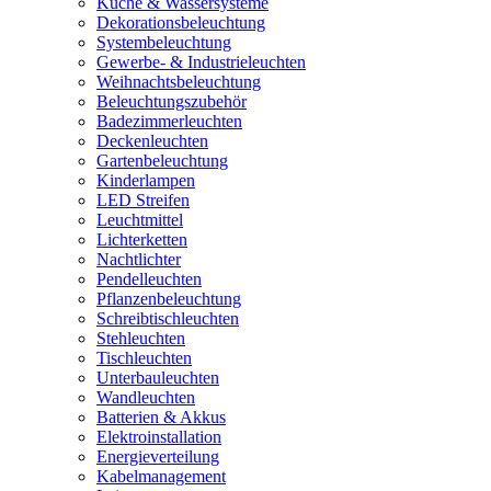
Küche & Wassersysteme
Dekorationsbeleuchtung
Systembeleuchtung
Gewerbe- & Industrieleuchten
Weihnachtsbeleuchtung
Beleuchtungszubehör
Badezimmerleuchten
Deckenleuchten
Gartenbeleuchtung
Kinderlampen
LED Streifen
Leuchtmittel
Lichterketten
Nachtlichter
Pendelleuchten
Pflanzenbeleuchtung
Schreibtischleuchten
Stehleuchten
Tischleuchten
Unterbauleuchten
Wandleuchten
Batterien & Akkus
Elektroinstallation
Energieverteilung
Kabelmanagement