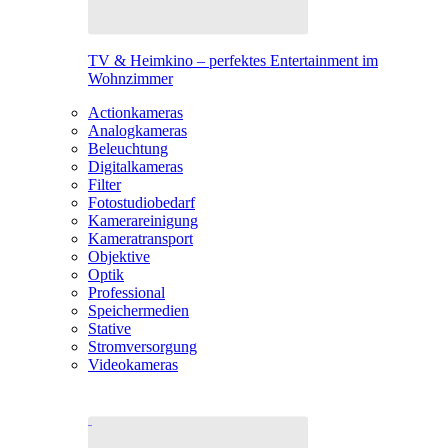
TV & Heimkino – perfektes Entertainment im
Wohnzimmer
Actionkameras
Analogkameras
Beleuchtung
Digitalkameras
Filter
Fotostudiobedarf
Kamerareinigung
Kameratransport
Objektive
Optik
Professional
Speichermedien
Stative
Stromversorgung
Videokameras