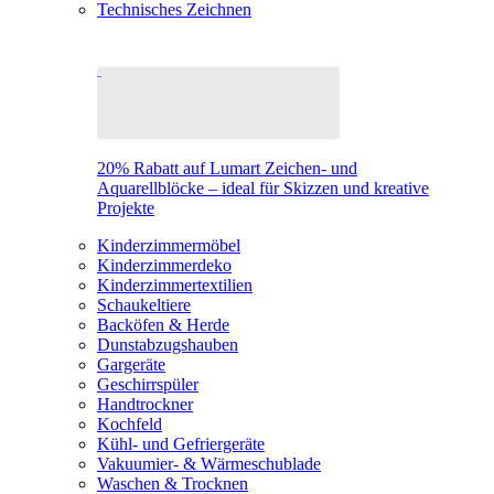
Technisches Zeichnen
20% Rabatt auf Lumart Zeichen- und
Aquarellblöcke – ideal für Skizzen und kreative
Projekte
Kinderzimmermöbel
Kinderzimmerdeko
Kinderzimmertextilien
Schaukeltiere
Backöfen & Herde
Dunstabzugshauben
Gargeräte
Geschirrspüler
Handtrockner
Kochfeld
Kühl- und Gefriergeräte
Vakuumier- & Wärmeschublade
Waschen & Trocknen