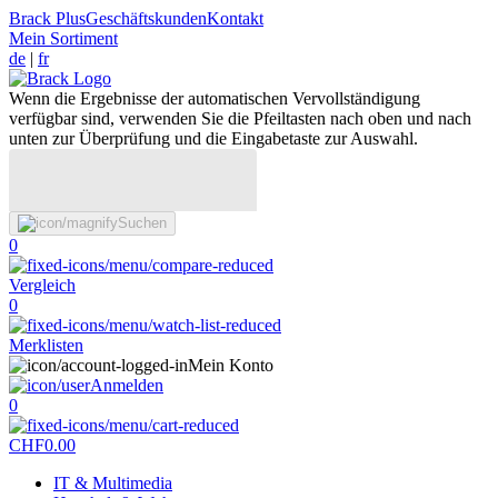
Brack Plus
Geschäftskunden
Kontakt
Mein Sortiment
de
|
fr
Wenn die Ergebnisse der automatischen Vervollständigung
verfügbar sind, verwenden Sie die Pfeiltasten nach oben und nach
unten zur Überprüfung und die Eingabetaste zur Auswahl.
Suchen
0
Vergleich
0
Merklisten
Mein Konto
Anmelden
0
CHF
0.00
IT & Multimedia