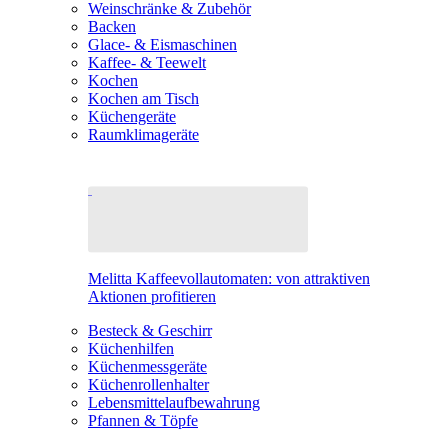
Weinschränke & Zubehör
Backen
Glace- & Eismaschinen
Kaffee- & Teewelt
Kochen
Kochen am Tisch
Küchengeräte
Raumklimageräte
Melitta Kaffeevollautomaten: von attraktiven
Aktionen profitieren
Besteck & Geschirr
Küchenhilfen
Küchenmessgeräte
Küchenrollenhalter
Lebensmittelaufbewahrung
Pfannen & Töpfe