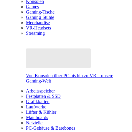
Konsolen
Games
Gaming-Tische
Gaming-Stühle
Merchandise
VR-Headsets
Streaming
Von Konsolen über PC bis hin zu VR – unsere
Gaming-Welt
Arbeitsspeicher
Festplatten & SSD
Grafikkarten
Laufwerke
Lüfter & Kühler
Mainboards
Netzteile
PC-Gehäuse & Barebones