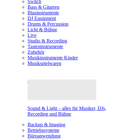
Switch
Bass & Gitarren
Blasinstrumente
DJ Equipment
Drums & Percussion
Licht & Bühne
Live
Studio & Recording
Tasteninstrumente
Zubehör
Musikinstrumente Kinder
Musikspielwaren
Sound & Light – alles für Musiker, DJs,
Recording und Bühne
Backup & Imaging
Betriebssysteme
Büroanwendung