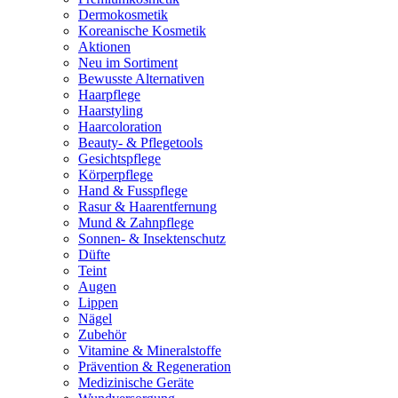
Dermokosmetik
Koreanische Kosmetik
Aktionen
Neu im Sortiment
Bewusste Alternativen
Haarpflege
Haarstyling
Haarcoloration
Beauty- & Pflegetools
Gesichtspflege
Körperpflege
Hand & Fusspflege
Rasur & Haarentfernung
Mund & Zahnpflege
Sonnen- & Insektenschutz
Düfte
Teint
Augen
Lippen
Nägel
Zubehör
Vitamine & Mineralstoffe
Prävention & Regeneration
Medizinische Geräte