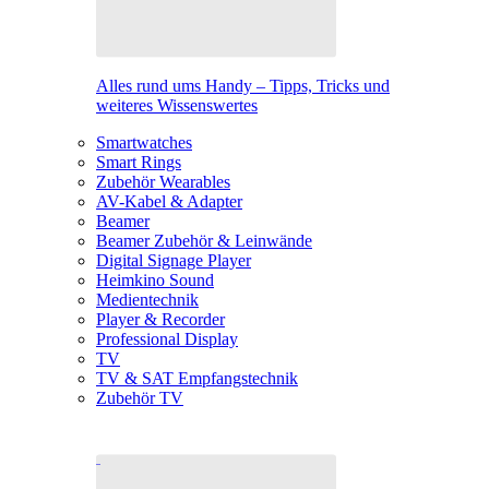
Alles rund ums Handy – Tipps, Tricks und
weiteres Wissenswertes
Smartwatches
Smart Rings
Zubehör Wearables
AV-Kabel & Adapter
Beamer
Beamer Zubehör & Leinwände
Digital Signage Player
Heimkino Sound
Medientechnik
Player & Recorder
Professional Display
TV
TV & SAT Empfangstechnik
Zubehör TV