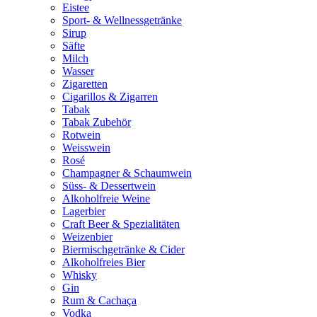
Eistee
Sport- & Wellnessgetränke
Sirup
Säfte
Milch
Wasser
Zigaretten
Cigarillos & Zigarren
Tabak
Tabak Zubehör
Rotwein
Weisswein
Rosé
Champagner & Schaumwein
Süss- & Dessertwein
Alkoholfreie Weine
Lagerbier
Craft Beer & Spezialitäten
Weizenbier
Biermischgetränke & Cider
Alkoholfreies Bier
Whisky
Gin
Rum & Cachaça
Vodka