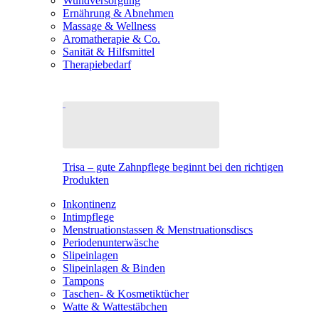
Wundversorgung
Ernährung & Abnehmen
Massage & Wellness
Aromatherapie & Co.
Sanität & Hilfsmittel
Therapiebedarf
Trisa – gute Zahnpflege beginnt bei den richtigen
Produkten
Inkontinenz
Intimpflege
Menstruationstassen & Menstruationsdiscs
Periodenunterwäsche
Slipeinlagen
Slipeinlagen & Binden
Tampons
Taschen- & Kosmetiktücher
Watte & Wattestäbchen