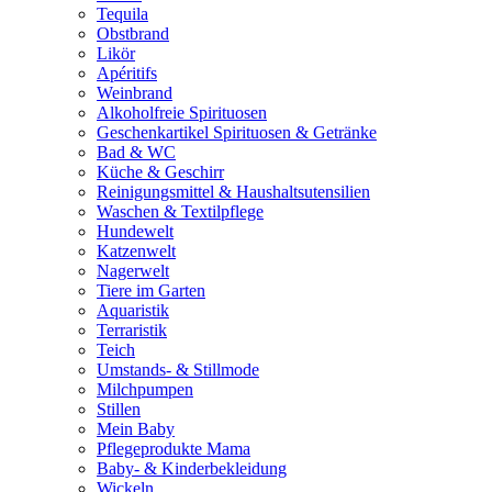
Tequila
Obstbrand
Likör
Apéritifs
Weinbrand
Alkoholfreie Spirituosen
Geschenkartikel Spirituosen & Getränke
Bad & WC
Küche & Geschirr
Reinigungsmittel & Haushaltsutensilien
Waschen & Textilpflege
Hundewelt
Katzenwelt
Nagerwelt
Tiere im Garten
Aquaristik
Terraristik
Teich
Umstands- & Stillmode
Milchpumpen
Stillen
Mein Baby
Pflegeprodukte Mama
Baby- & Kinderbekleidung
Wickeln