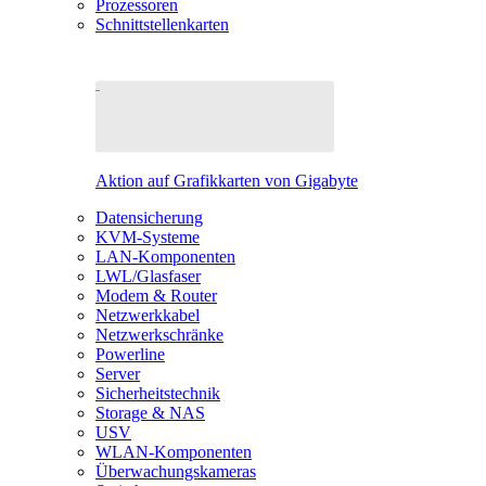
Prozessoren
Schnittstellenkarten
Aktion auf Grafikkarten von Gigabyte
Datensicherung
KVM-Systeme
LAN-Komponenten
LWL/Glasfaser
Modem & Router
Netzwerkkabel
Netzwerkschränke
Powerline
Server
Sicherheitstechnik
Storage & NAS
USV
WLAN-Komponenten
Überwachungskameras