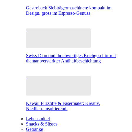
Gastroback Siebträgermaschinen: kompakt im
Design, gross im Espresso-Genuss
Swiss Diamond: hochwertiges Kochgeschirr mit
diamantverstärkter Antihaftbeschichtung
Kawaii Filzstifte & Fasermaler: Kreativ.
Niedlich. Inspirierend.
Lebensmittel
Snacks & Süsses
Getränke