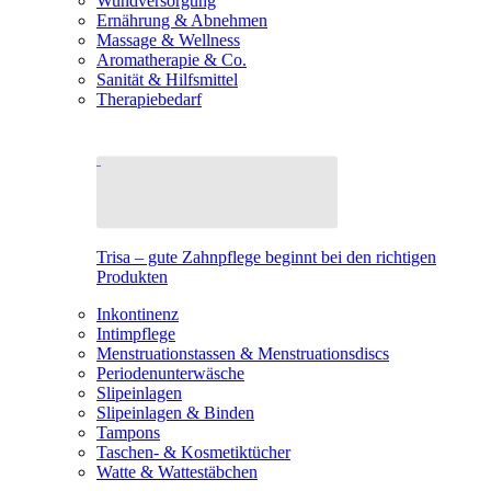
Wundversorgung
Ernährung & Abnehmen
Massage & Wellness
Aromatherapie & Co.
Sanität & Hilfsmittel
Therapiebedarf
Trisa – gute Zahnpflege beginnt bei den richtigen
Produkten
Inkontinenz
Intimpflege
Menstruationstassen & Menstruationsdiscs
Periodenunterwäsche
Slipeinlagen
Slipeinlagen & Binden
Tampons
Taschen- & Kosmetiktücher
Watte & Wattestäbchen