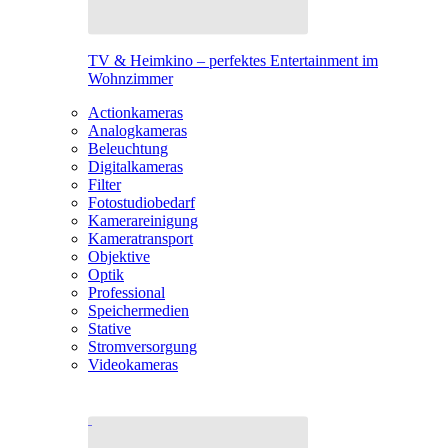
TV & Heimkino – perfektes Entertainment im
Wohnzimmer
Actionkameras
Analogkameras
Beleuchtung
Digitalkameras
Filter
Fotostudiobedarf
Kamerareinigung
Kameratransport
Objektive
Optik
Professional
Speichermedien
Stative
Stromversorgung
Videokameras