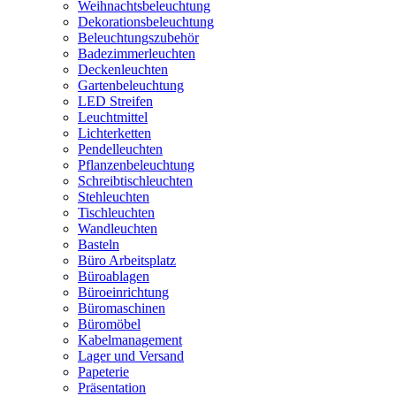
Weihnachtsbeleuchtung
Dekorationsbeleuchtung
Beleuchtungszubehör
Badezimmerleuchten
Deckenleuchten
Gartenbeleuchtung
LED Streifen
Leuchtmittel
Lichterketten
Pendelleuchten
Pflanzenbeleuchtung
Schreibtischleuchten
Stehleuchten
Tischleuchten
Wandleuchten
Basteln
Büro Arbeitsplatz
Büroablagen
Büroeinrichtung
Büromaschinen
Büromöbel
Kabelmanagement
Lager und Versand
Papeterie
Präsentation