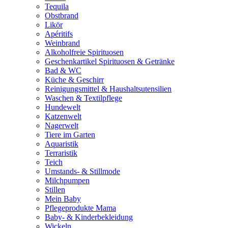
Tequila
Obstbrand
Likör
Apéritifs
Weinbrand
Alkoholfreie Spirituosen
Geschenkartikel Spirituosen & Getränke
Bad & WC
Küche & Geschirr
Reinigungsmittel & Haushaltsutensilien
Waschen & Textilpflege
Hundewelt
Katzenwelt
Nagerwelt
Tiere im Garten
Aquaristik
Terraristik
Teich
Umstands- & Stillmode
Milchpumpen
Stillen
Mein Baby
Pflegeprodukte Mama
Baby- & Kinderbekleidung
Wickeln