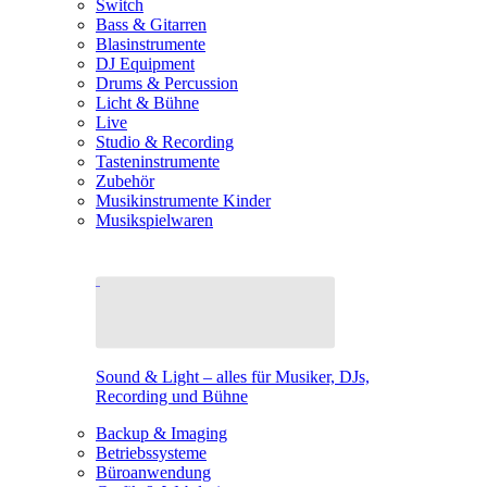
Switch
Bass & Gitarren
Blasinstrumente
DJ Equipment
Drums & Percussion
Licht & Bühne
Live
Studio & Recording
Tasteninstrumente
Zubehör
Musikinstrumente Kinder
Musikspielwaren
Sound & Light – alles für Musiker, DJs,
Recording und Bühne
Backup & Imaging
Betriebssysteme
Büroanwendung