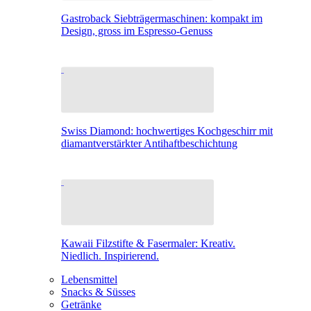
Gastroback Siebträgermaschinen: kompakt im
Design, gross im Espresso-Genuss
Swiss Diamond: hochwertiges Kochgeschirr mit
diamantverstärkter Antihaftbeschichtung
Kawaii Filzstifte & Fasermaler: Kreativ.
Niedlich. Inspirierend.
Lebensmittel
Snacks & Süsses
Getränke