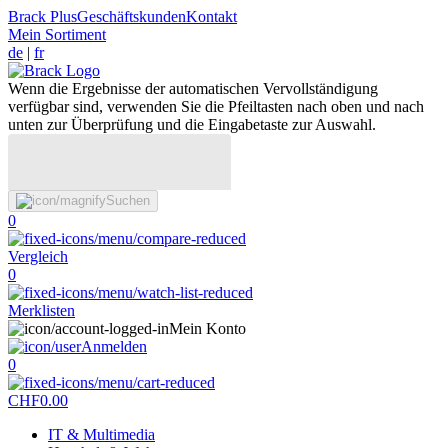
Brack Plus
Geschäftskunden
Kontakt
Mein Sortiment
de
|
fr
Wenn die Ergebnisse der automatischen Vervollständigung
verfügbar sind, verwenden Sie die Pfeiltasten nach oben und nach
unten zur Überprüfung und die Eingabetaste zur Auswahl.
Suchen
0
Vergleich
0
Merklisten
Mein Konto
Anmelden
0
CHF
0.00
IT & Multimedia