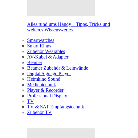
Alles rund ums Handy – Tipps, Tricks und
weiteres Wissenswertes
Smartwatches
Smart Rings
Zubehör Wearables
AV-Kabel & Adapter
Beamer
Beamer Zubehör & Leinwände
Digital Signage Player
Heimkino Sound
Medientechnik
Player & Recorder
Professional Display
TV
TV & SAT Empfangstechnik
Zubehör TV