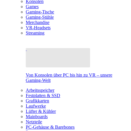
Konsolen
Games
Gaming-Tische
Gaming-Stühle
Merchandise
VR-Headsets
Streaming
Von Konsolen über PC bis hin zu VR – unsere
Gaming-Welt
Arbeitsspeicher
Festplatten & SSD
Grafikkarten
Laufwerke
Lüfter & Kühler
Mainboards
Netzteile
PC-Gehäuse & Barebones