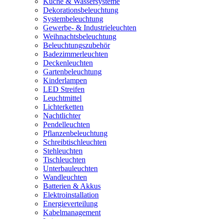
Küche & Wassersysteme
Dekorationsbeleuchtung
Systembeleuchtung
Gewerbe- & Industrieleuchten
Weihnachtsbeleuchtung
Beleuchtungszubehör
Badezimmerleuchten
Deckenleuchten
Gartenbeleuchtung
Kinderlampen
LED Streifen
Leuchtmittel
Lichterketten
Nachtlichter
Pendelleuchten
Pflanzenbeleuchtung
Schreibtischleuchten
Stehleuchten
Tischleuchten
Unterbauleuchten
Wandleuchten
Batterien & Akkus
Elektroinstallation
Energieverteilung
Kabelmanagement