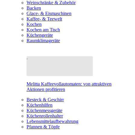
Weinschränke & Zubehör
Backen
Glace- & Eismaschinen
Kaffee- & Teewelt
Kochen
Kochen am Tisch
Küchengeräte
Raumklimageräte
Melitta Kaffeevollautomaten: von attraktiven
Aktionen profitieren
Besteck & Geschirr
Küchenhilfen
Küchenmessgeräte
Küchenrollenhalter
Lebensmittelaufbewahrung
Pfannen & Töpfe