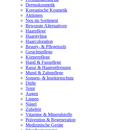
Dermokosmetik
Koreanische Kosmetik
Aktionen
Neu im Sortiment
Bewusste Alternativen
Haarpflege
Haarstyling
Haarcoloration
Beauty- & Pflegetools
Gesichtspflege
Körperpflege
Hand & Fusspflege
Rasur & Haarentfernung
Mund & Zahnpflege
Sonnen- & Insektenschutz
Düfte
Teint
Augen
Lippen
Nägel
Zubehör
Vitamine & Mineralstoffe
Prävention & Regeneration
Medizinische Geräte