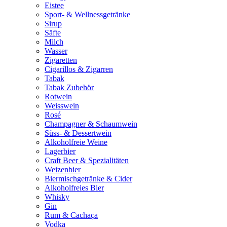
Eistee
Sport- & Wellnessgetränke
Sirup
Säfte
Milch
Wasser
Zigaretten
Cigarillos & Zigarren
Tabak
Tabak Zubehör
Rotwein
Weisswein
Rosé
Champagner & Schaumwein
Süss- & Dessertwein
Alkoholfreie Weine
Lagerbier
Craft Beer & Spezialitäten
Weizenbier
Biermischgetränke & Cider
Alkoholfreies Bier
Whisky
Gin
Rum & Cachaça
Vodka