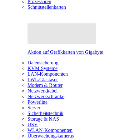
Prozessoren
Schnittstellenkarten
Aktion auf Grafikkarten von Gigabyte
Datensicherung
KVM-Systeme
LAN-Komponenten
LWL/Glasfaser
Modem & Router
Netzwerkkabel
Netzwerkschränke
Powerline
Server
Sicherheitstechnik
Storage & NAS
USV
WLAN-Komponenten
Überwachungskameras