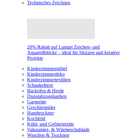
Technisches Zeichnen
20% Rabatt auf Lumart Zeichen- und
Aquarellblöcke – ideal für Skizzen und kreative
Projekte
Kinderzimmermöbel
Kinderzimmerdeko
Kinderzimmertextilien
Schaukeltiere
Backöfen & Herde
Dunstabzugshauben
Gargeräte
Geschirrspüler
Handtrockner
Kochfeld
Kühl- und Gefriergeräte
Vakuumier- & Wärmeschublade
Waschen & Trocknen