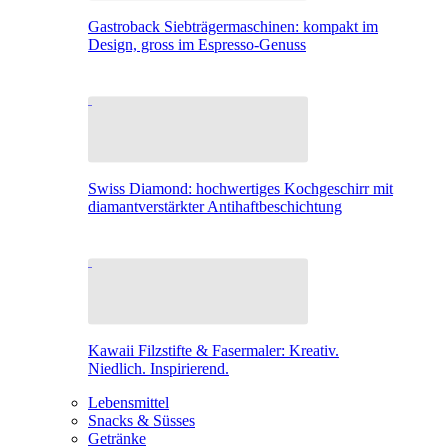
Gastroback Siebträgermaschinen: kompakt im
Design, gross im Espresso-Genuss
Swiss Diamond: hochwertiges Kochgeschirr mit
diamantverstärkter Antihaftbeschichtung
Kawaii Filzstifte & Fasermaler: Kreativ.
Niedlich. Inspirierend.
Lebensmittel
Snacks & Süsses
Getränke