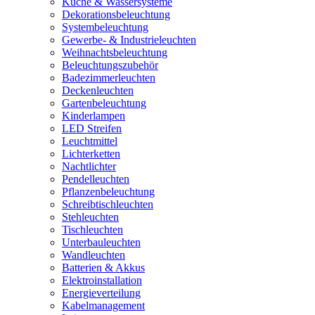
Küche & Wassersysteme
Dekorationsbeleuchtung
Systembeleuchtung
Gewerbe- & Industrieleuchten
Weihnachtsbeleuchtung
Beleuchtungszubehör
Badezimmerleuchten
Deckenleuchten
Gartenbeleuchtung
Kinderlampen
LED Streifen
Leuchtmittel
Lichterketten
Nachtlichter
Pendelleuchten
Pflanzenbeleuchtung
Schreibtischleuchten
Stehleuchten
Tischleuchten
Unterbauleuchten
Wandleuchten
Batterien & Akkus
Elektroinstallation
Energieverteilung
Kabelmanagement