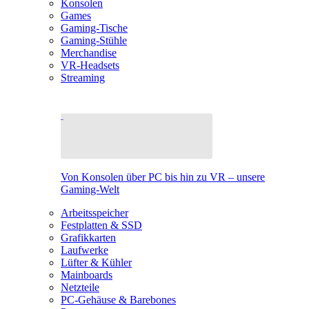
Konsolen
Games
Gaming-Tische
Gaming-Stühle
Merchandise
VR-Headsets
Streaming
Von Konsolen über PC bis hin zu VR – unsere
Gaming-Welt
Arbeitsspeicher
Festplatten & SSD
Grafikkarten
Laufwerke
Lüfter & Kühler
Mainboards
Netzteile
PC-Gehäuse & Barebones