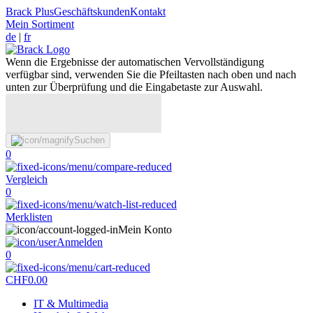
Brack Plus
Geschäftskunden
Kontakt
Mein Sortiment
de
|
fr
Wenn die Ergebnisse der automatischen Vervollständigung
verfügbar sind, verwenden Sie die Pfeiltasten nach oben und nach
unten zur Überprüfung und die Eingabetaste zur Auswahl.
Suchen
0
Vergleich
0
Merklisten
Mein Konto
Anmelden
0
CHF
0.00
IT & Multimedia