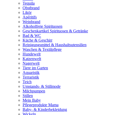
Tequila
Obstbrand
Likör
Apéritifs
Weinbrand
Alkoholfreie Spirituosen
Geschenkartikel Spirituosen & Getränke
Bad & WC
Küche & Geschirr
Reinigungsmittel & Haushaltsutensilien
Waschen & Textilpflege
Hundewelt
Katzenwelt
Nagerwelt
Tiere im Garten
Aquaristik
Terraristik
Teich
Umstands- & Stillmode
Milchpumpen
Stillen
Mein Baby
Pflegeprodukte Mama
Baby- & Kinderbekleidung
Wickeln