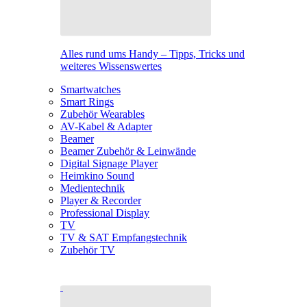
Alles rund ums Handy – Tipps, Tricks und
weiteres Wissenswertes
Smartwatches
Smart Rings
Zubehör Wearables
AV-Kabel & Adapter
Beamer
Beamer Zubehör & Leinwände
Digital Signage Player
Heimkino Sound
Medientechnik
Player & Recorder
Professional Display
TV
TV & SAT Empfangstechnik
Zubehör TV