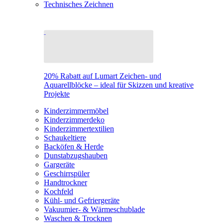
Technisches Zeichnen
20% Rabatt auf Lumart Zeichen- und
Aquarellblöcke – ideal für Skizzen und kreative
Projekte
Kinderzimmermöbel
Kinderzimmerdeko
Kinderzimmertextilien
Schaukeltiere
Backöfen & Herde
Dunstabzugshauben
Gargeräte
Geschirrspüler
Handtrockner
Kochfeld
Kühl- und Gefriergeräte
Vakuumier- & Wärmeschublade
Waschen & Trocknen