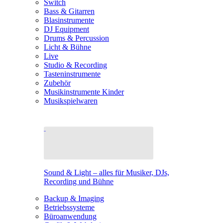
Switch
Bass & Gitarren
Blasinstrumente
DJ Equipment
Drums & Percussion
Licht & Bühne
Live
Studio & Recording
Tasteninstrumente
Zubehör
Musikinstrumente Kinder
Musikspielwaren
Sound & Light – alles für Musiker, DJs,
Recording und Bühne
Backup & Imaging
Betriebssysteme
Büroanwendung