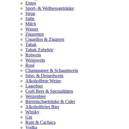
Eistee
Sport- & Wellnessgetränke
Sirup
Säfte
Milch
Wasser
Zigaretten
Cigarillos & Zigarren
Tabak
Tabak Zubehör
Rotwein
Weisswein
Rosé
Champagner & Schaumwein
Süss- & Dessertwein
Alkoholfreie Weine
Lagerbier
Craft Beer & Spezialitäten
Weizenbier
Biermischgetränke & Cider
Alkoholfreies Bier
Whisky
Gin
Rum & Cachaça
Vodka