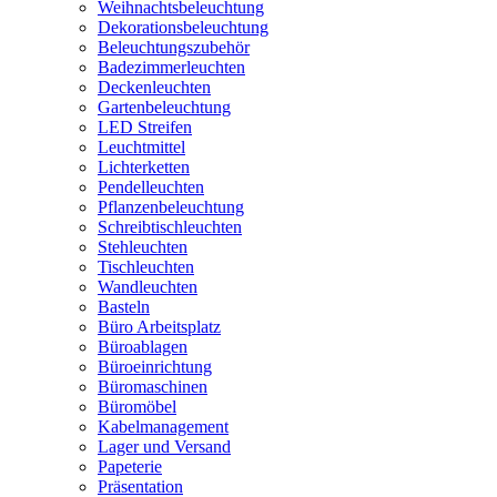
Weihnachtsbeleuchtung
Dekorationsbeleuchtung
Beleuchtungszubehör
Badezimmerleuchten
Deckenleuchten
Gartenbeleuchtung
LED Streifen
Leuchtmittel
Lichterketten
Pendelleuchten
Pflanzenbeleuchtung
Schreibtischleuchten
Stehleuchten
Tischleuchten
Wandleuchten
Basteln
Büro Arbeitsplatz
Büroablagen
Büroeinrichtung
Büromaschinen
Büromöbel
Kabelmanagement
Lager und Versand
Papeterie
Präsentation