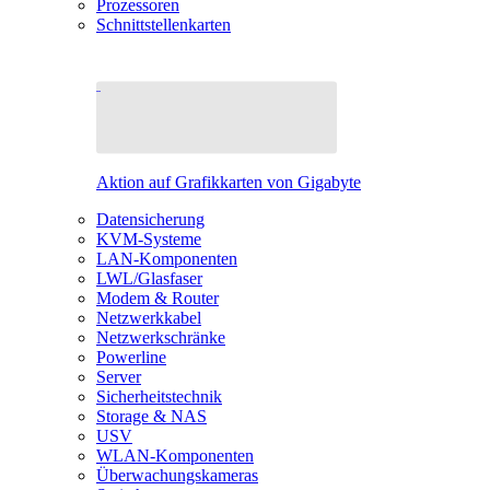
Prozessoren
Schnittstellenkarten
Aktion auf Grafikkarten von Gigabyte
Datensicherung
KVM-Systeme
LAN-Komponenten
LWL/Glasfaser
Modem & Router
Netzwerkkabel
Netzwerkschränke
Powerline
Server
Sicherheitstechnik
Storage & NAS
USV
WLAN-Komponenten
Überwachungskameras