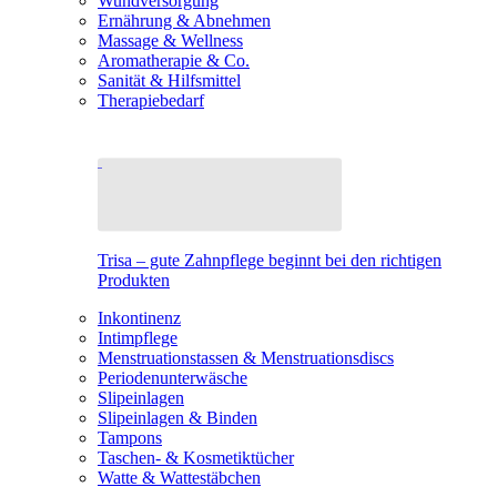
Wundversorgung
Ernährung & Abnehmen
Massage & Wellness
Aromatherapie & Co.
Sanität & Hilfsmittel
Therapiebedarf
Trisa – gute Zahnpflege beginnt bei den richtigen
Produkten
Inkontinenz
Intimpflege
Menstruationstassen & Menstruationsdiscs
Periodenunterwäsche
Slipeinlagen
Slipeinlagen & Binden
Tampons
Taschen- & Kosmetiktücher
Watte & Wattestäbchen