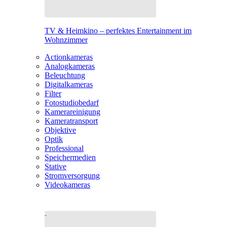
TV & Heimkino – perfektes Entertainment im
Wohnzimmer
Actionkameras
Analogkameras
Beleuchtung
Digitalkameras
Filter
Fotostudiobedarf
Kamerareinigung
Kameratransport
Objektive
Optik
Professional
Speichermedien
Stative
Stromversorgung
Videokameras