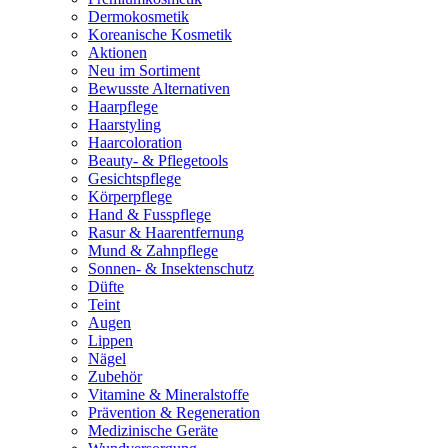
Dermokosmetik
Koreanische Kosmetik
Aktionen
Neu im Sortiment
Bewusste Alternativen
Haarpflege
Haarstyling
Haarcoloration
Beauty- & Pflegetools
Gesichtspflege
Körperpflege
Hand & Fusspflege
Rasur & Haarentfernung
Mund & Zahnpflege
Sonnen- & Insektenschutz
Düfte
Teint
Augen
Lippen
Nägel
Zubehör
Vitamine & Mineralstoffe
Prävention & Regeneration
Medizinische Geräte