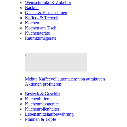
Weinschränke & Zubehör
Backen
Glace- & Eismaschinen
Kaffee- & Teewelt
Kochen
Kochen am Tisch
Küchengeräte
Raumklimageräte
Melitta Kaffeevollautomaten: von attraktiven
Aktionen profitieren
Besteck & Geschirr
Küchenhilfen
Küchenmessgeräte
Küchenrollenhalter
Lebensmittelaufbewahrung
Pfannen & Töpfe