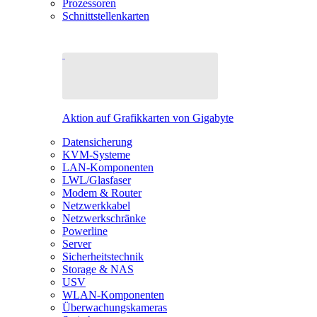
Prozessoren
Schnittstellenkarten
Aktion auf Grafikkarten von Gigabyte
Datensicherung
KVM-Systeme
LAN-Komponenten
LWL/Glasfaser
Modem & Router
Netzwerkkabel
Netzwerkschränke
Powerline
Server
Sicherheitstechnik
Storage & NAS
USV
WLAN-Komponenten
Überwachungskameras