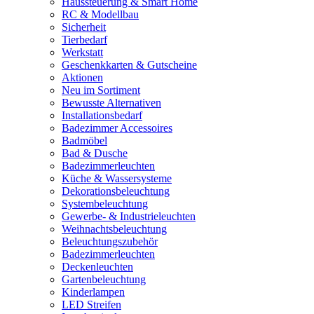
Haussteuerung & Smart Home
RC & Modellbau
Sicherheit
Tierbedarf
Werkstatt
Geschenkkarten & Gutscheine
Aktionen
Neu im Sortiment
Bewusste Alternativen
Installationsbedarf
Badezimmer Accessoires
Badmöbel
Bad & Dusche
Badezimmerleuchten
Küche & Wassersysteme
Dekorationsbeleuchtung
Systembeleuchtung
Gewerbe- & Industrieleuchten
Weihnachtsbeleuchtung
Beleuchtungszubehör
Badezimmerleuchten
Deckenleuchten
Gartenbeleuchtung
Kinderlampen
LED Streifen