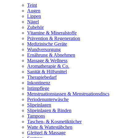
Teint
Augen
Lippen
Nägel
Zubehör
Vitamine & Mineralstoffe
Prävention & Regeneration
Medizinische Geräte
Wundversorgung
Ernährung & Abnehmen
Massage & Wellness
Aromatherapie & Co.
Sanität & Hilfsmittel
Therapiebedarf
Inkontinenz
Intimpflege
Menstruationstassen & Menstruationsdiscs
Periodenunterwäsche
Slipeinlagen
Slipeinlagen & Binden
Tampons
Taschen- & Kosmetiktücher
Watte & Wattestäbchen
Gleitgel & Massage