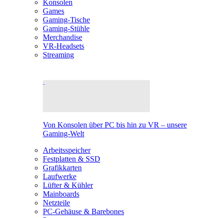
Konsolen
Games
Gaming-Tische
Gaming-Stühle
Merchandise
VR-Headsets
Streaming
Von Konsolen über PC bis hin zu VR – unsere
Gaming-Welt
Arbeitsspeicher
Festplatten & SSD
Grafikkarten
Laufwerke
Lüfter & Kühler
Mainboards
Netzteile
PC-Gehäuse & Barebones