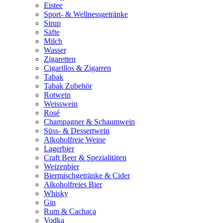
Eistee
Sport- & Wellnessgetränke
Sirup
Säfte
Milch
Wasser
Zigaretten
Cigarillos & Zigarren
Tabak
Tabak Zubehör
Rotwein
Weisswein
Rosé
Champagner & Schaumwein
Süss- & Dessertwein
Alkoholfreie Weine
Lagerbier
Craft Beer & Spezialitäten
Weizenbier
Biermischgetränke & Cider
Alkoholfreies Bier
Whisky
Gin
Rum & Cachaça
Vodka