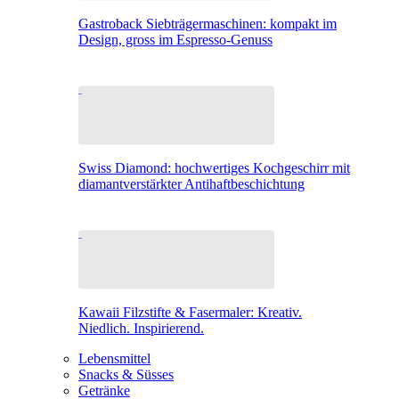
Gastroback Siebträgermaschinen: kompakt im
Design, gross im Espresso-Genuss
Swiss Diamond: hochwertiges Kochgeschirr mit
diamantverstärkter Antihaftbeschichtung
Kawaii Filzstifte & Fasermaler: Kreativ.
Niedlich. Inspirierend.
Lebensmittel
Snacks & Süsses
Getränke