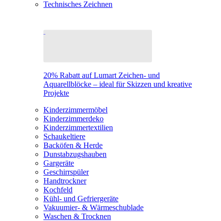
Technisches Zeichnen
20% Rabatt auf Lumart Zeichen- und
Aquarellblöcke – ideal für Skizzen und kreative
Projekte
Kinderzimmermöbel
Kinderzimmerdeko
Kinderzimmertextilien
Schaukeltiere
Backöfen & Herde
Dunstabzugshauben
Gargeräte
Geschirrspüler
Handtrockner
Kochfeld
Kühl- und Gefriergeräte
Vakuumier- & Wärmeschublade
Waschen & Trocknen