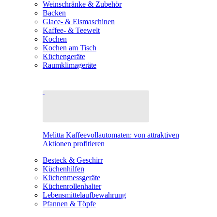
Weinschränke & Zubehör
Backen
Glace- & Eismaschinen
Kaffee- & Teewelt
Kochen
Kochen am Tisch
Küchengeräte
Raumklimageräte
Melitta Kaffeevollautomaten: von attraktiven
Aktionen profitieren
Besteck & Geschirr
Küchenhilfen
Küchenmessgeräte
Küchenrollenhalter
Lebensmittelaufbewahrung
Pfannen & Töpfe