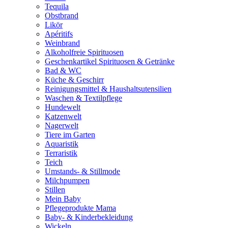
Tequila
Obstbrand
Likör
Apéritifs
Weinbrand
Alkoholfreie Spirituosen
Geschenkartikel Spirituosen & Getränke
Bad & WC
Küche & Geschirr
Reinigungsmittel & Haushaltsutensilien
Waschen & Textilpflege
Hundewelt
Katzenwelt
Nagerwelt
Tiere im Garten
Aquaristik
Terraristik
Teich
Umstands- & Stillmode
Milchpumpen
Stillen
Mein Baby
Pflegeprodukte Mama
Baby- & Kinderbekleidung
Wickeln