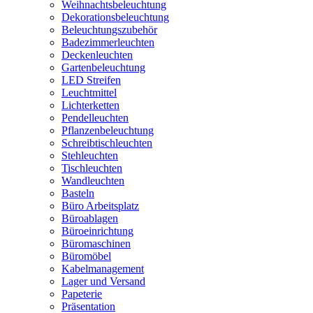
Weihnachtsbeleuchtung
Dekorationsbeleuchtung
Beleuchtungszubehör
Badezimmerleuchten
Deckenleuchten
Gartenbeleuchtung
LED Streifen
Leuchtmittel
Lichterketten
Pendelleuchten
Pflanzenbeleuchtung
Schreibtischleuchten
Stehleuchten
Tischleuchten
Wandleuchten
Basteln
Büro Arbeitsplatz
Büroablagen
Büroeinrichtung
Büromaschinen
Büromöbel
Kabelmanagement
Lager und Versand
Papeterie
Präsentation