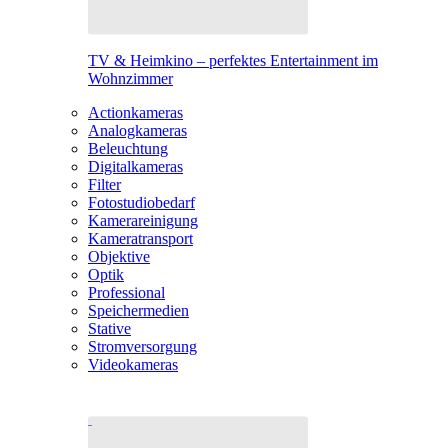
TV & Heimkino – perfektes Entertainment im
Wohnzimmer
Actionkameras
Analogkameras
Beleuchtung
Digitalkameras
Filter
Fotostudiobedarf
Kamerareinigung
Kameratransport
Objektive
Optik
Professional
Speichermedien
Stative
Stromversorgung
Videokameras