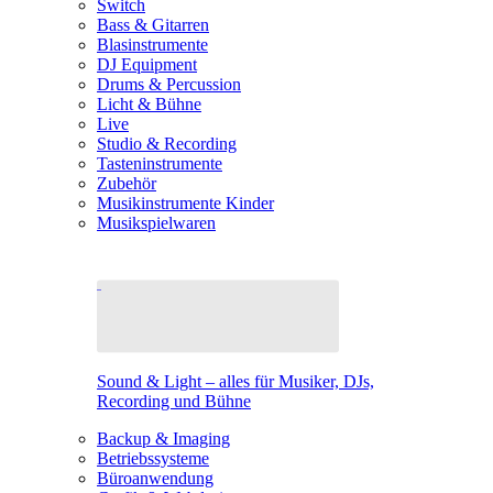
Switch
Bass & Gitarren
Blasinstrumente
DJ Equipment
Drums & Percussion
Licht & Bühne
Live
Studio & Recording
Tasteninstrumente
Zubehör
Musikinstrumente Kinder
Musikspielwaren
Sound & Light – alles für Musiker, DJs,
Recording und Bühne
Backup & Imaging
Betriebssysteme
Büroanwendung