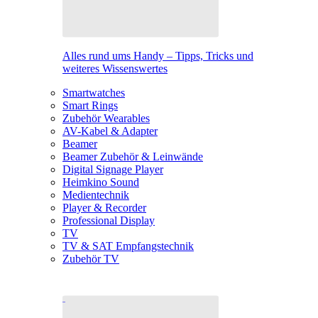
Alles rund ums Handy – Tipps, Tricks und
weiteres Wissenswertes
Smartwatches
Smart Rings
Zubehör Wearables
AV-Kabel & Adapter
Beamer
Beamer Zubehör & Leinwände
Digital Signage Player
Heimkino Sound
Medientechnik
Player & Recorder
Professional Display
TV
TV & SAT Empfangstechnik
Zubehör TV