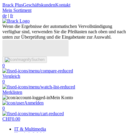
Brack Plus
Geschäftskunden
Kontakt
Mein Sortiment
de
|
fr
Wenn die Ergebnisse der automatischen Vervollständigung
verfügbar sind, verwenden Sie die Pfeiltasten nach oben und nach
unten zur Überprüfung und die Eingabetaste zur Auswahl.
Suchen
0
Vergleich
0
Merklisten
Mein Konto
Anmelden
0
CHF
0.00
IT & Multimedia