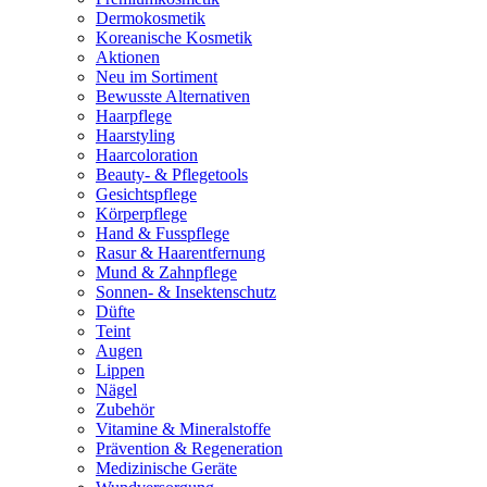
Dermokosmetik
Koreanische Kosmetik
Aktionen
Neu im Sortiment
Bewusste Alternativen
Haarpflege
Haarstyling
Haarcoloration
Beauty- & Pflegetools
Gesichtspflege
Körperpflege
Hand & Fusspflege
Rasur & Haarentfernung
Mund & Zahnpflege
Sonnen- & Insektenschutz
Düfte
Teint
Augen
Lippen
Nägel
Zubehör
Vitamine & Mineralstoffe
Prävention & Regeneration
Medizinische Geräte