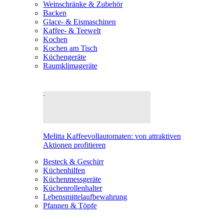
Weinschränke & Zubehör
Backen
Glace- & Eismaschinen
Kaffee- & Teewelt
Kochen
Kochen am Tisch
Küchengeräte
Raumklimageräte
Melitta Kaffeevollautomaten: von attraktiven
Aktionen profitieren
Besteck & Geschirr
Küchenhilfen
Küchenmessgeräte
Küchenrollenhalter
Lebensmittelaufbewahrung
Pfannen & Töpfe