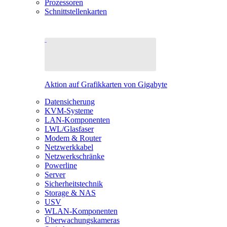
Prozessoren
Schnittstellenkarten
Aktion auf Grafikkarten von Gigabyte
Datensicherung
KVM-Systeme
LAN-Komponenten
LWL/Glasfaser
Modem & Router
Netzwerkkabel
Netzwerkschränke
Powerline
Server
Sicherheitstechnik
Storage & NAS
USV
WLAN-Komponenten
Überwachungskameras