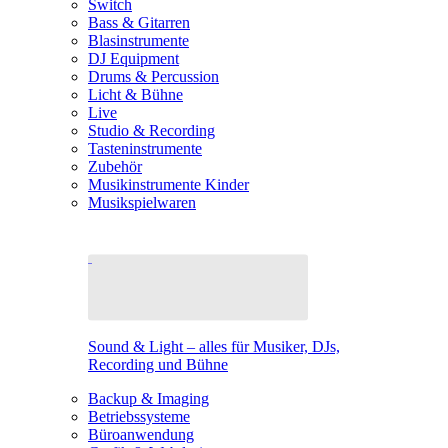
Switch
Bass & Gitarren
Blasinstrumente
DJ Equipment
Drums & Percussion
Licht & Bühne
Live
Studio & Recording
Tasteninstrumente
Zubehör
Musikinstrumente Kinder
Musikspielwaren
Sound & Light – alles für Musiker, DJs,
Recording und Bühne
Backup & Imaging
Betriebssysteme
Büroanwendung