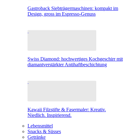
Gastroback Siebträgermaschinen: kompakt im
Design, gross im Espresso-Genuss
Swiss Diamond: hochwertiges Kochgeschirr mit
diamantverstärkter Antihaftbeschichtung
Kawaii Filzstifte & Fasermaler: Kreativ.
Niedlich. Inspirierend.
Lebensmittel
Snacks & Süsses
Getränke