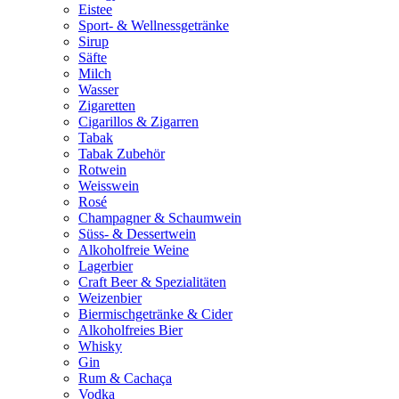
Eistee
Sport- & Wellnessgetränke
Sirup
Säfte
Milch
Wasser
Zigaretten
Cigarillos & Zigarren
Tabak
Tabak Zubehör
Rotwein
Weisswein
Rosé
Champagner & Schaumwein
Süss- & Dessertwein
Alkoholfreie Weine
Lagerbier
Craft Beer & Spezialitäten
Weizenbier
Biermischgetränke & Cider
Alkoholfreies Bier
Whisky
Gin
Rum & Cachaça
Vodka