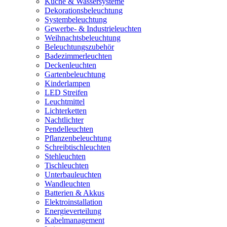
Küche & Wassersysteme
Dekorationsbeleuchtung
Systembeleuchtung
Gewerbe- & Industrieleuchten
Weihnachtsbeleuchtung
Beleuchtungszubehör
Badezimmerleuchten
Deckenleuchten
Gartenbeleuchtung
Kinderlampen
LED Streifen
Leuchtmittel
Lichterketten
Nachtlichter
Pendelleuchten
Pflanzenbeleuchtung
Schreibtischleuchten
Stehleuchten
Tischleuchten
Unterbauleuchten
Wandleuchten
Batterien & Akkus
Elektroinstallation
Energieverteilung
Kabelmanagement