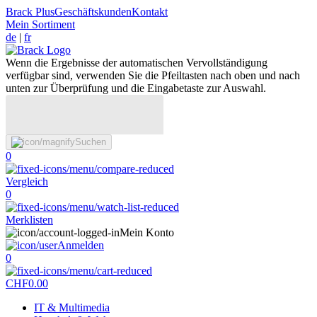
Brack Plus
Geschäftskunden
Kontakt
Mein Sortiment
de
|
fr
Wenn die Ergebnisse der automatischen Vervollständigung
verfügbar sind, verwenden Sie die Pfeiltasten nach oben und nach
unten zur Überprüfung und die Eingabetaste zur Auswahl.
Suchen
0
Vergleich
0
Merklisten
Mein Konto
Anmelden
0
CHF
0.00
IT & Multimedia