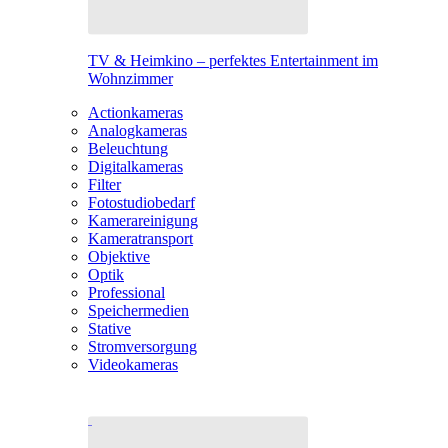
TV & Heimkino – perfektes Entertainment im
Wohnzimmer
Actionkameras
Analogkameras
Beleuchtung
Digitalkameras
Filter
Fotostudiobedarf
Kamerareinigung
Kameratransport
Objektive
Optik
Professional
Speichermedien
Stative
Stromversorgung
Videokameras