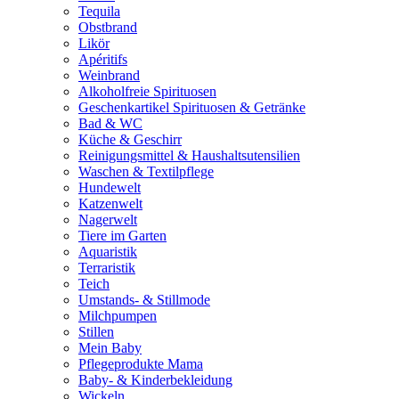
Tequila
Obstbrand
Likör
Apéritifs
Weinbrand
Alkoholfreie Spirituosen
Geschenkartikel Spirituosen & Getränke
Bad & WC
Küche & Geschirr
Reinigungsmittel & Haushaltsutensilien
Waschen & Textilpflege
Hundewelt
Katzenwelt
Nagerwelt
Tiere im Garten
Aquaristik
Terraristik
Teich
Umstands- & Stillmode
Milchpumpen
Stillen
Mein Baby
Pflegeprodukte Mama
Baby- & Kinderbekleidung
Wickeln