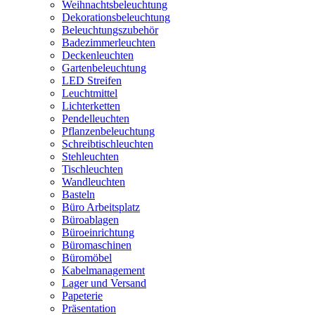
Weihnachtsbeleuchtung
Dekorationsbeleuchtung
Beleuchtungszubehör
Badezimmerleuchten
Deckenleuchten
Gartenbeleuchtung
LED Streifen
Leuchtmittel
Lichterketten
Pendelleuchten
Pflanzenbeleuchtung
Schreibtischleuchten
Stehleuchten
Tischleuchten
Wandleuchten
Basteln
Büro Arbeitsplatz
Büroablagen
Büroeinrichtung
Büromaschinen
Büromöbel
Kabelmanagement
Lager und Versand
Papeterie
Präsentation