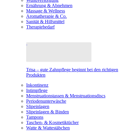
Wundversorgung
Ernährung & Abnehmen
Massage & Wellness
Aromatherapie & Co.
Sanität & Hilfsmittel
Therapiebedarf
Trisa – gute Zahnpflege beginnt bei den richtigen
Produkten
Inkontinenz
Intimpflege
Menstruationstassen & Menstruationsdiscs
Periodenunterwäsche
Slipeinlagen
Slipeinlagen & Binden
Tampons
Taschen- & Kosmetiktücher
Watte & Wattestäbchen