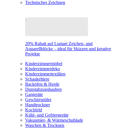
Technisches Zeichnen
20% Rabatt auf Lumart Zeichen- und
Aquarellblöcke – ideal für Skizzen und kreative
Projekte
Kinderzimmermöbel
Kinderzimmerdeko
Kinderzimmertextilien
Schaukeltiere
Backöfen & Herde
Dunstabzugshauben
Gargeräte
Geschirrspüler
Handtrockner
Kochfeld
Kühl- und Gefriergeräte
Vakuumier- & Wärmeschublade
Waschen & Trocknen