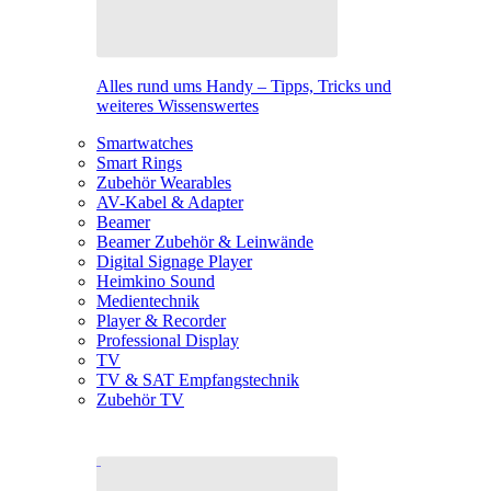
Alles rund ums Handy – Tipps, Tricks und
weiteres Wissenswertes
Smartwatches
Smart Rings
Zubehör Wearables
AV-Kabel & Adapter
Beamer
Beamer Zubehör & Leinwände
Digital Signage Player
Heimkino Sound
Medientechnik
Player & Recorder
Professional Display
TV
TV & SAT Empfangstechnik
Zubehör TV