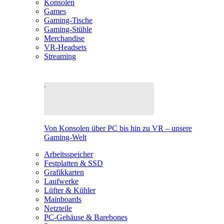
Konsolen
Games
Gaming-Tische
Gaming-Stühle
Merchandise
VR-Headsets
Streaming
Von Konsolen über PC bis hin zu VR – unsere
Gaming-Welt
Arbeitsspeicher
Festplatten & SSD
Grafikkarten
Laufwerke
Lüfter & Kühler
Mainboards
Netzteile
PC-Gehäuse & Barebones