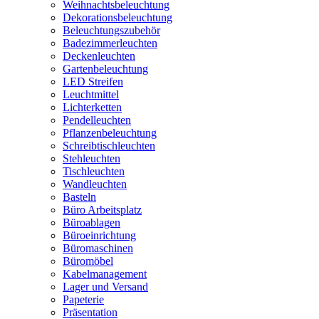
Weihnachtsbeleuchtung
Dekorationsbeleuchtung
Beleuchtungszubehör
Badezimmerleuchten
Deckenleuchten
Gartenbeleuchtung
LED Streifen
Leuchtmittel
Lichterketten
Pendelleuchten
Pflanzenbeleuchtung
Schreibtischleuchten
Stehleuchten
Tischleuchten
Wandleuchten
Basteln
Büro Arbeitsplatz
Büroablagen
Büroeinrichtung
Büromaschinen
Büromöbel
Kabelmanagement
Lager und Versand
Papeterie
Präsentation