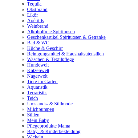
Tequila
Obstbrand
Likör
Apéritifs
Weinbrand
Alkoholfreie Spirituosen
Geschenkartikel Spirituosen & Getränke
Bad & WC
Küche & Geschirr
Reinigungsmittel & Haushaltsutensilien
Waschen & Textilpflege
Hundewelt
Katzenwelt
Nagerwelt
Tiere im Garten
Aquaristik
Terraristik
Teich
Umstands- & Stillmode
Milchpumpen
Stillen
Mein Baby
Pflegeprodukte Mama
Baby- & Kinderbekleidung
Wickeln