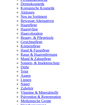
Dermokosmetik
Koreanische Kosmetik
Aktionen
Neu im Sortiment
Bewusste Alternativen
Haarpflege
Haarstyling
Haarcoloration
Beauty- & Pflegetools
Gesichtspflege
Körperpflege
Hand & Fusspflege
Rasur & Haarentfernung
Mund & Zahnpflege
Sonnen- & Insektenschutz
Düfte
Teint
Augen
Lippen
Nägel
Zubehör
Vitamine & Mineralstoffe
Prävention & Regeneration
Medizinische Geräte