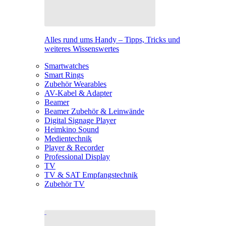
Alles rund ums Handy – Tipps, Tricks und
weiteres Wissenswertes
Smartwatches
Smart Rings
Zubehör Wearables
AV-Kabel & Adapter
Beamer
Beamer Zubehör & Leinwände
Digital Signage Player
Heimkino Sound
Medientechnik
Player & Recorder
Professional Display
TV
TV & SAT Empfangstechnik
Zubehör TV