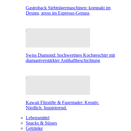
Gastroback Siebträgermaschinen: kompakt im
Design, gross im Espresso-Genuss
Swiss Diamond: hochwertiges Kochgeschirr mit
diamantverstärkter Antihaftbeschichtung
Kawaii Filzstifte & Fasermaler: Kreativ.
Niedlich. Inspirierend.
Lebensmittel
Snacks & Süsses
Getränke