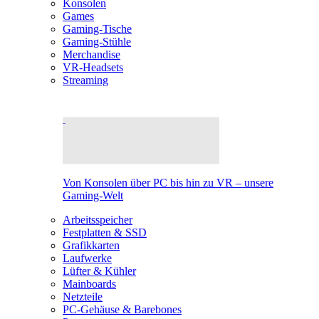
Konsolen
Games
Gaming-Tische
Gaming-Stühle
Merchandise
VR-Headsets
Streaming
Von Konsolen über PC bis hin zu VR – unsere
Gaming-Welt
Arbeitsspeicher
Festplatten & SSD
Grafikkarten
Laufwerke
Lüfter & Kühler
Mainboards
Netzteile
PC-Gehäuse & Barebones