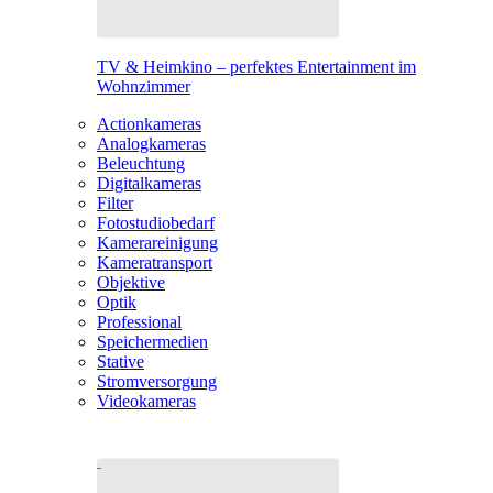
TV & Heimkino – perfektes Entertainment im
Wohnzimmer
Actionkameras
Analogkameras
Beleuchtung
Digitalkameras
Filter
Fotostudiobedarf
Kamerareinigung
Kameratransport
Objektive
Optik
Professional
Speichermedien
Stative
Stromversorgung
Videokameras