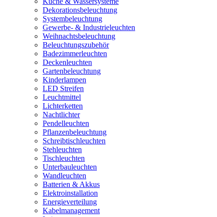
Küche & Wassersysteme
Dekorationsbeleuchtung
Systembeleuchtung
Gewerbe- & Industrieleuchten
Weihnachtsbeleuchtung
Beleuchtungszubehör
Badezimmerleuchten
Deckenleuchten
Gartenbeleuchtung
Kinderlampen
LED Streifen
Leuchtmittel
Lichterketten
Nachtlichter
Pendelleuchten
Pflanzenbeleuchtung
Schreibtischleuchten
Stehleuchten
Tischleuchten
Unterbauleuchten
Wandleuchten
Batterien & Akkus
Elektroinstallation
Energieverteilung
Kabelmanagement