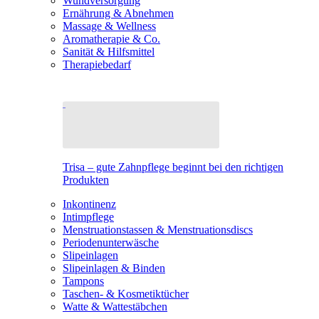
Wundversorgung
Ernährung & Abnehmen
Massage & Wellness
Aromatherapie & Co.
Sanität & Hilfsmittel
Therapiebedarf
Trisa – gute Zahnpflege beginnt bei den richtigen
Produkten
Inkontinenz
Intimpflege
Menstruationstassen & Menstruationsdiscs
Periodenunterwäsche
Slipeinlagen
Slipeinlagen & Binden
Tampons
Taschen- & Kosmetiktücher
Watte & Wattestäbchen