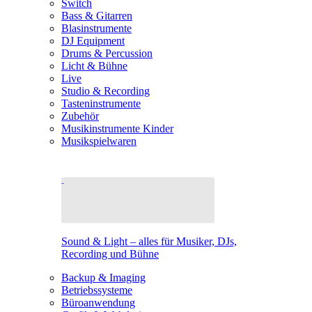
Switch
Bass & Gitarren
Blasinstrumente
DJ Equipment
Drums & Percussion
Licht & Bühne
Live
Studio & Recording
Tasteninstrumente
Zubehör
Musikinstrumente Kinder
Musikspielwaren
Sound & Light – alles für Musiker, DJs,
Recording und Bühne
Backup & Imaging
Betriebssysteme
Büroanwendung