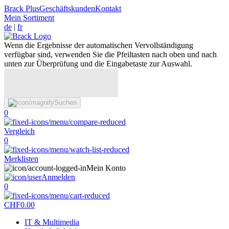
Brack Plus
Geschäftskunden
Kontakt
Mein Sortiment
de
|
fr
Wenn die Ergebnisse der automatischen Vervollständigung
verfügbar sind, verwenden Sie die Pfeiltasten nach oben und nach
unten zur Überprüfung und die Eingabetaste zur Auswahl.
Suchen
0
Vergleich
0
Merklisten
Mein Konto
Anmelden
0
CHF
0.00
IT & Multimedia