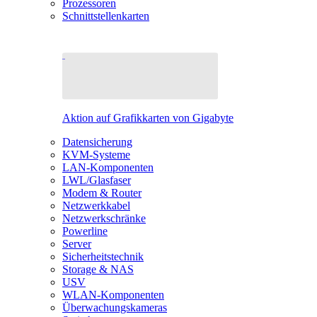
Prozessoren
Schnittstellenkarten
Aktion auf Grafikkarten von Gigabyte
Datensicherung
KVM-Systeme
LAN-Komponenten
LWL/Glasfaser
Modem & Router
Netzwerkkabel
Netzwerkschränke
Powerline
Server
Sicherheitstechnik
Storage & NAS
USV
WLAN-Komponenten
Überwachungskameras