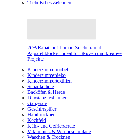
Technisches Zeichnen
20% Rabatt auf Lumart Zeichen- und
Aquarellblöcke – ideal für Skizzen und kreative
Projekte
Kinderzimmermöbel
Kinderzimmerdeko
Kinderzimmertextilien
Schaukeltiere
Backöfen & Herde
Dunstabzugshauben
Gargeräte
Geschirrspüler
Handtrockner
Kochfeld
Kühl- und Gefriergeräte
Vakuumier- & Wärmeschublade
Waschen & Trocknen