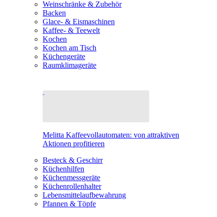
Weinschränke & Zubehör
Backen
Glace- & Eismaschinen
Kaffee- & Teewelt
Kochen
Kochen am Tisch
Küchengeräte
Raumklimageräte
Melitta Kaffeevollautomaten: von attraktiven
Aktionen profitieren
Besteck & Geschirr
Küchenhilfen
Küchenmessgeräte
Küchenrollenhalter
Lebensmittelaufbewahrung
Pfannen & Töpfe