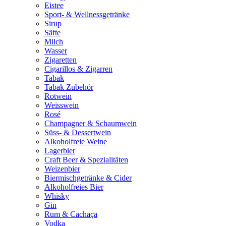
Eistee
Sport- & Wellnessgetränke
Sirup
Säfte
Milch
Wasser
Zigaretten
Cigarillos & Zigarren
Tabak
Tabak Zubehör
Rotwein
Weisswein
Rosé
Champagner & Schaumwein
Süss- & Dessertwein
Alkoholfreie Weine
Lagerbier
Craft Beer & Spezialitäten
Weizenbier
Biermischgetränke & Cider
Alkoholfreies Bier
Whisky
Gin
Rum & Cachaça
Vodka