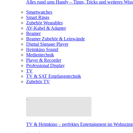
Alles rund ums Handy – Tipps, Tricks und weiteres Wis
Smartwatches
Smart Rings
Zubehör Wearables
AV-Kabel & Adapter
Beamer
Beamer Zubehör & Leinwände
Digital Signage Player
Heimkino Sound
Medientechnik
Player & Recorder
Professional Display
TV
TV & SAT Empfangstechnik
Zubehör TV
TV & Heimkino – perfektes Entertainment im Wohnzim