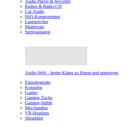
Audio Player & Recorder
Radios & Radio-CD
Car-Audio
HiFi-Komponenten
Lautsprecher
Multiroom
Stereoanlagen
Audio-Welt – bester Klang zu Hause und unterwegs
Eingabegeräte
Konsolen
Games
Gaming-Tische
Gaming-Stühle
Merchandise
VR-Headsets
Streaming