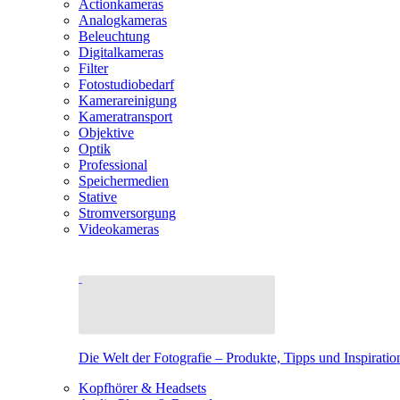
Actionkameras
Analogkameras
Beleuchtung
Digitalkameras
Filter
Fotostudiobedarf
Kamerareinigung
Kameratransport
Objektive
Optik
Professional
Speichermedien
Stative
Stromversorgung
Videokameras
Die Welt der Fotografie – Produkte, Tipps und Inspiratio
Kopfhörer & Headsets