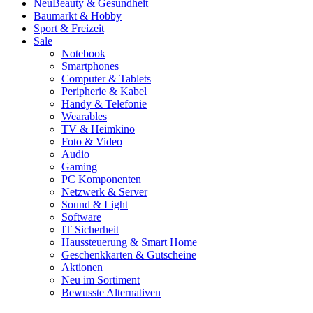
Neu
Beauty & Gesundheit
Baumarkt & Hobby
Sport & Freizeit
Sale
Notebook
Smartphones
Computer & Tablets
Peripherie & Kabel
Handy & Telefonie
Wearables
TV & Heimkino
Foto & Video
Audio
Gaming
PC Komponenten
Netzwerk & Server
Sound & Light
Software
IT Sicherheit
Haussteuerung & Smart Home
Geschenkkarten & Gutscheine
Aktionen
Neu im Sortiment
Bewusste Alternativen