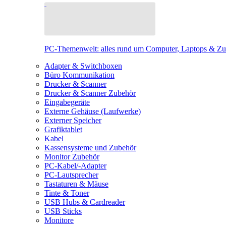
PC-Themenwelt: alles rund um Computer, Laptops & Z
Adapter & Switchboxen
Büro Kommunikation
Drucker & Scanner
Drucker & Scanner Zubehör
Eingabegeräte
Externe Gehäuse (Laufwerke)
Externer Speicher
Grafiktablet
Kabel
Kassensysteme und Zubehör
Monitor Zubehör
PC-Kabel/-Adapter
PC-Lautsprecher
Tastaturen & Mäuse
Tinte & Toner
USB Hubs & Cardreader
USB Sticks
Monitore